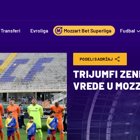
Transferi
Evroliga
Mozzart Bet Superliga
Fudbal
PODELI SADRŽAJ
TRIJUMFI ZEN
VREDE U MOZ