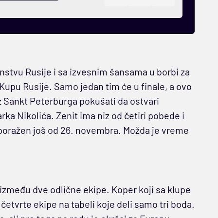
stvu Rusije i sa izvesnim šansama u borbi za
 u Kupu Rusije. Samo jedan tim će u finale, a ovo
z Sankt Peterburga pokušati da ostvari
ka Nikolića. Zenit ima niz od četiri pobede i
poražen još od 26. novembra. Možda je vreme
 između dve odlične ekipe. Koper koji sa klupe
 četvrte ekipe na tabeli koje deli samo tri boda.