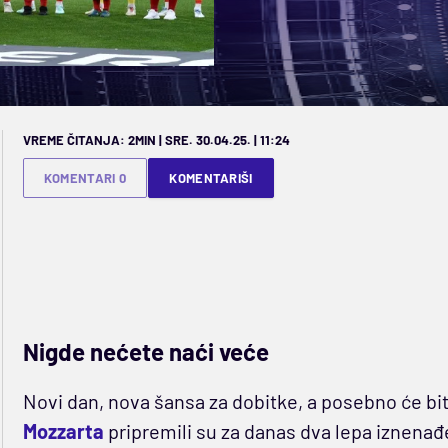
VREME ČITANJA: 2MIN | SRE. 30.04.25. | 11:24
KOMENTARI 0
KOMENTARIŠI
Nigde nećete naći veće
Novi dan, nova šansa za dobitke, a posebno će bi
Mozzarta
pripremili su za danas dva lepa iznena