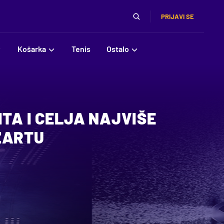
PRIJAVI SE
Košarka
Tenis
Ostalo
ITA I CELJA NAJVIŠE
ZARTU