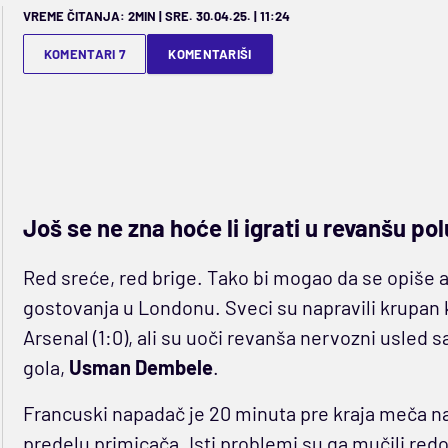
VREME ČITANJA: 2MIN | SRE. 30.04.25. | 11:24
KOMENTARI 7
KOMENTARIŠI
Još se ne zna hoće li igrati u revanšu pol
Red sreće, red brige. Tako bi mogao da se opiše 
gostovanja u Londonu. Sveci su napravili krupan 
Arsenal (1:0), ali su uoči revanša nervozni usled 
gola,
Usman Dembele
.
Francuski napadač je 20 minuta pre kraja meča n
predelu primicača. Isti problemi su ga mučili redo