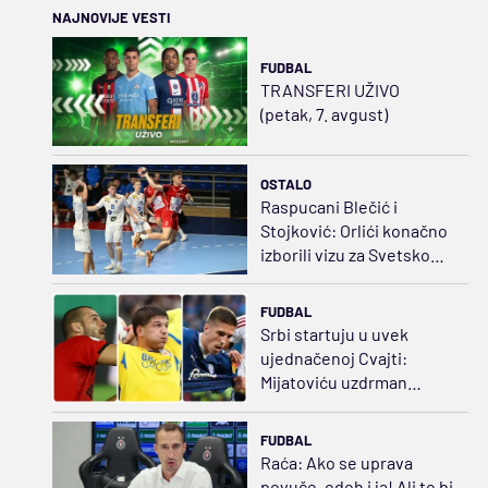
NAJNOVIJE VESTI
FUDBAL
TRANSFERI UŽIVO
(petak, 7. avgust)
OSTALO
Raspucani Blečić i
Stojković: Orlići konačno
izborili vizu za Svetsko
prvenstvo
FUDBAL
Srbi startuju u uvek
ujednačenoj Cvajti:
Mijatoviću uzdrman
status, za razliku od
Ivezića i Vukotića
FUDBAL
Raća: Ako se uprava
povuče, odoh i ja! Ali to bi