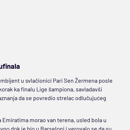
ufinala
ambijent u svlačionici Pari Sen Žermena posle
korak ka finalu Lige šampiona, savladavši
saznanja da se povredio strelac odlučujućeg
a Emiratima morao van terena, usled bola u
vno dok je bio u Barseloni i verovalo se da su