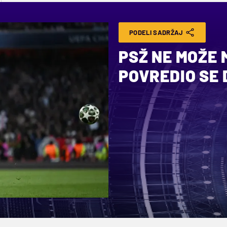
PODELI SADRŽAJ
PSŽ NE MOŽE 
POVREDIO SE