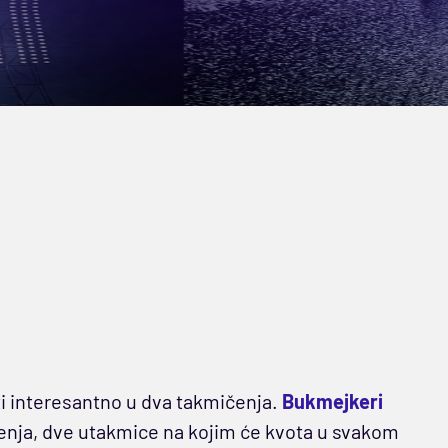
ti interesantno u dva takmičenja.
Bukmejkeri
đenja, dve utakmice na kojim će kvota u svakom