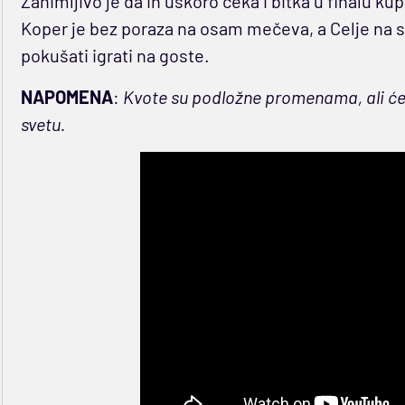
Zanimljivo je da ih uskoro čeka i bitka u finalu kup
Koper je bez poraza na osam mečeva, a Celje na se
pokušati igrati na goste.
NAPOMENA
:
Kvote su podložne promenama, ali će 
svetu.