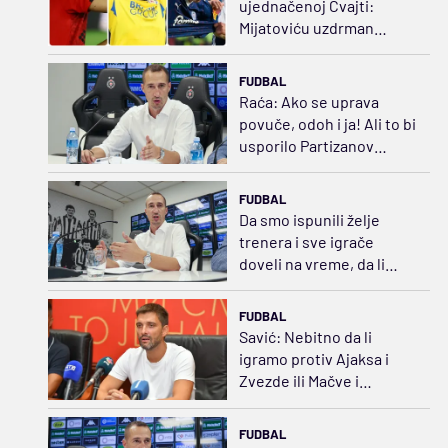
ujednačenoj Cvajti:
Mijatoviću uzdrman
status, za razliku od
Ivezića i Vukotića
FUDBAL
Raća: Ako se uprava
povuče, odoh i ja! Ali to bi
usporilo Partizanov
oporavak
FUDBAL
Da smo ispunili želje
trenera i sve igrače
doveli na vreme, da li
bismo bili favoriti protiv
Hetafea?
FUDBAL
Savić: Nebitno da li
igramo protiv Ajaksa i
Zvezde ili Mačve i
Radnika, fokus je uvek
isti
FUDBAL