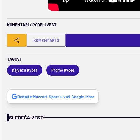
KOMENTARI / PODELI VEST
KOMENTARI 0
TAGOVI
najveća kvota
Promo kvote
Dodajte Mozzart Sport u vaš Google izbor
SLEDEĆA VEST