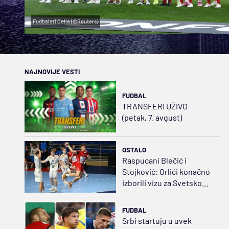
Fudbaleri Celja (©Reuters)
NAJNOVIJE VESTI
FUDBAL
TRANSFERI UŽIVO
(petak, 7. avgust)
OSTALO
Raspucani Blečić i
Stojković: Orlići konačno
izborili vizu za Svetsko
prvenstvo
FUDBAL
Srbi startuju u uvek