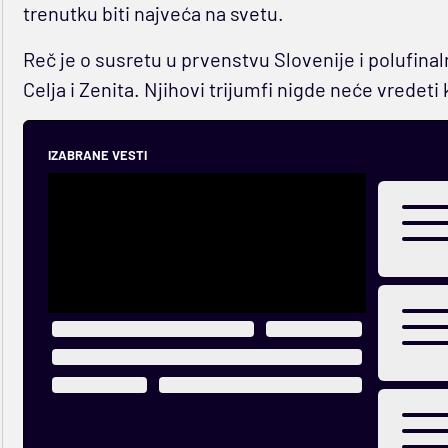
trenutku biti najveća na svetu.
Reč je o susretu u prvenstvu Slovenije i polufin
Celja i Zenita. Njihovi trijumfi nigde neće vredeti
IZABRANE VESTI