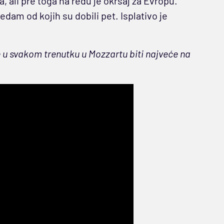
a, ali pre toga na redu je okršaj za Evropu.
dam od kojih su dobili pet. Isplativo je
u svakom trenutku u Mozzartu biti najveće na