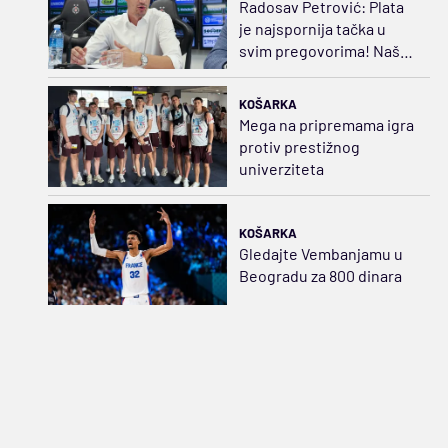
Radosav Petrović: Plata
je najspornija tačka u
svim pregovorima! Naš
maksimum je 20.000 evra
KOŠARKA
Mega na pripremama igra
protiv prestižnog
univerziteta
KOŠARKA
Gledajte Vembanjamu u
Beogradu za 800 dinara