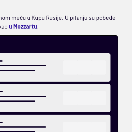
alnom meču u Kupu Rusije. U pitanju su pobede
 kao
u Mozzartu
.