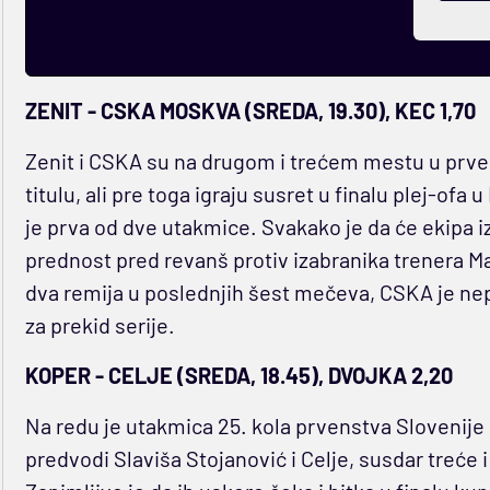
ZENIT - CSKA MOSKVA (SREDA, 19.30), KEC 1,70
Zenit i CSKA su na drugom i trećem mestu u prven
titulu, ali pre toga igraju susret u finalu plej-ofa
je prva od dve utakmice. Svakako je da će ekipa i
prednost pred revanš protiv izabranika trenera Mar
dva remija u poslednjih šest mečeva, CSKA je ne
za prekid serije.
KOPER - CELJE (SREDA, 18.45), DVOJKA 2,20
Na redu je utakmica 25. kola prvenstva Slovenije
predvodi Slaviša Stojanović i Celje, susdar treće i