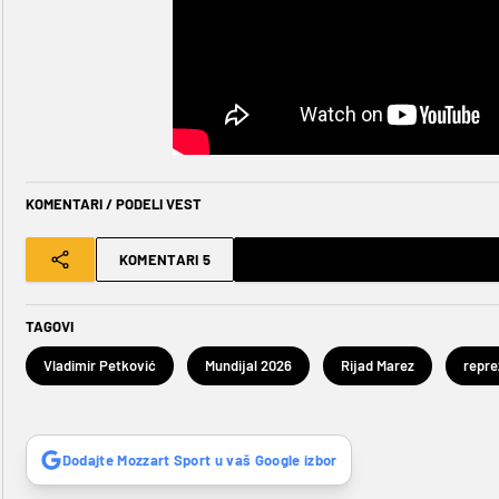
KOMENTARI / PODELI VEST
KOMENTARI 5
TAGOVI
Vladimir Petković
Mundijal 2026
Rijad Marez
Dodajte Mozzart Sport u vaš Google izbor