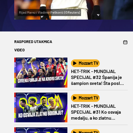
Rijad Marez i Vladimir Petković (©Reuters)
RASPORED UTAKMICA
VIDEO
Mozzart TV
HET-TRIK - MUNDIJAL
SPECIJAL #32 Španija je
šampion sveta! Šta posle
Mesija?
Mozzart TV
HET-TRIK - MUNDIJAL
SPECIJAL #31 Ko osvaja
medalju, a ko zlatnu
Boginju?
Mozzart TV