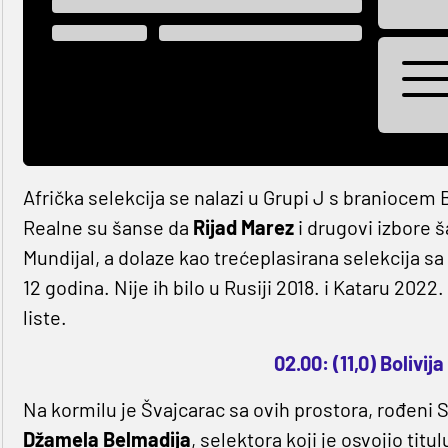
Afrička selekcija se nalazi u Grupi J s branioce
Realne su šanse da
Rijad Marez
i drugovi izbore š
Mundijal, a dolaze kao trećeplasirana selekcija sa
12 godina. Nije ih bilo u Rusiji 2018. i Kataru 202
liste.
02.00: (11,0) Bolivija
Na kormilu je Švajcarac sa ovih prostora, rođeni Sa
Džamela Belmadija
, selektora koji je osvojio tit