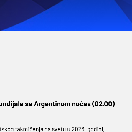
Mundijala sa Argentinom noćas (02.00)
tskog takmičenja na svetu u 2026. godini,