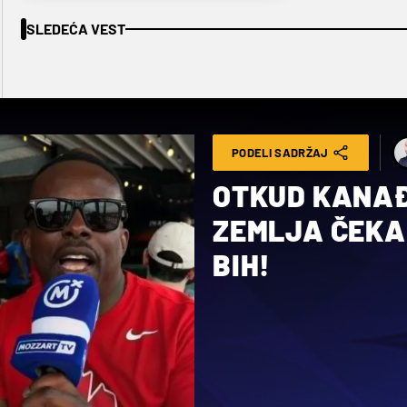
SLEDEĆA VEST
PODELI SADRŽAJ
OTKUD KANAĐ
ZEMLJA ČEKA
BIH!