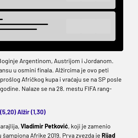
m Boginje Argentinom, Austrijom i Jordanom.
ansu u osmini finala. Alžircima je ovo peti
 prošlog Afričkog kupa i vraćaju se na SP posle
2. godine. Nalaze se na 28. mestu FIFA rang-
 (5,20) Alžir (1,30)
rajlija,
Vladimir Petković
, koji je zamenio
ulu šampiona Afrike 2019. Prva zvezda je
Rijad