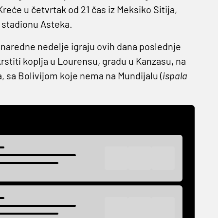
eće u četvrtak od 21 čas iz Meksiko Sitija,
 stadionu Asteka.
naredne nedelje igraju ovih dana poslednje
krstiti koplja u Lourensu, gradu u Kanzasu, na
, sa Bolivijom koje nema na Mundijalu (
ispala