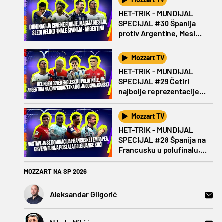
HET-TRIK - MUNDIJAL
SPECIJAL #30 Španija
protiv Argentine, Mesi
protiv Jamala
Mozzart TV
HET-TRIK - MUNDIJAL
SPECIJAL #29 Četiri
najbolje reprezentacije u
polufinalu Mundijala!
Mozzart TV
HET-TRIK - MUNDIJAL
SPECIJAL #28 Španija na
Francusku u polufinalu,
ko se pridružuje?
MOZZART NA SP 2026
Aleksandar Gligorić