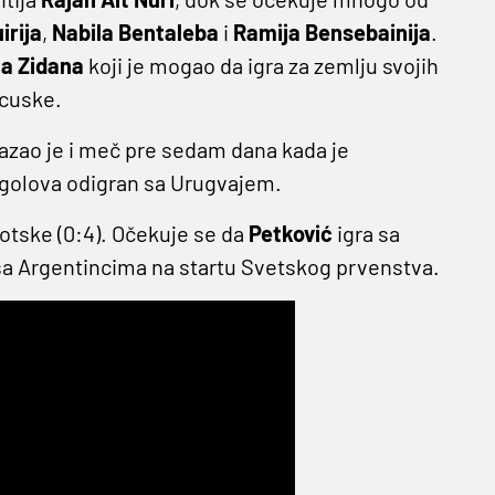
irija
,
Nabila Bentaleba
i
Ramija Bensebainija
.
na Zidana
koji je mogao da igra za zemlju svojih
ncuske.
azao je i meč pre sedam dana kada je
z golova odigran sa Urugvajem.
Škotske (0:4). Očekuje se da
Petković
igra sa
a Argentincima na startu Svetskog prvenstva.