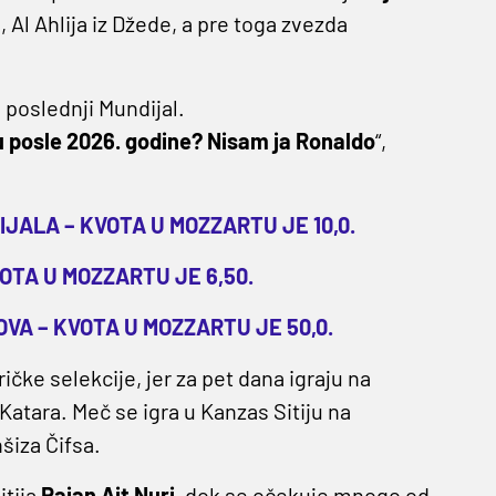
Al Ahlija iz Džede, a pre toga zvezda
 poslednji Mundijal.
u posle 2026. godine? Nisam ja Ronaldo
“,
JALA – KVOTA U MOZZARTU JE 10,0.
OTA U MOZZARTU JE 6,50.
VA – KVOTA U MOZZARTU JE 50,0.
ičke selekcije, jer za pet dana igraju na
atara. Meč se igra u Kanzas Sitiju na
šiza Čifsa.
itija
Rajan Ait Nuri
, dok se očekuje mnogo od