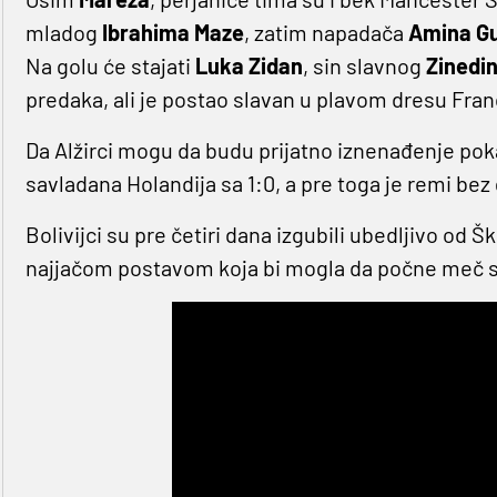
mladog
Ibrahima Maze
, zatim napadača
Amina Gu
Na golu će stajati
Luka Zidan
, sin slavnog
Zinedi
predaka, ali je postao slavan u plavom dresu Fra
Da Alžirci mogu da budu prijatno iznenađenje pok
savladana Holandija sa 1:0, a pre toga je remi be
Bolivijci su pre četiri dana izgubili ubedljivo od 
najjačom postavom koja bi mogla da počne meč s