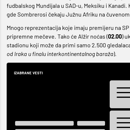
fudbalskog Mundijala u SAD-u, Meksiku i Kanadi. Kr
gde Sombrerosi čekaju Južnu Afriku na čuvenom
Mnogo reprezentacija koje imaju premijeru na SP 
pripremne mečeve. Tako će Alžir noćas (
02.00
) u
stadionu koji može da primi samo 2.500 gledalaca
od Iraka u finalu interkontinentalnog baraža
).
IZABRANE VESTI