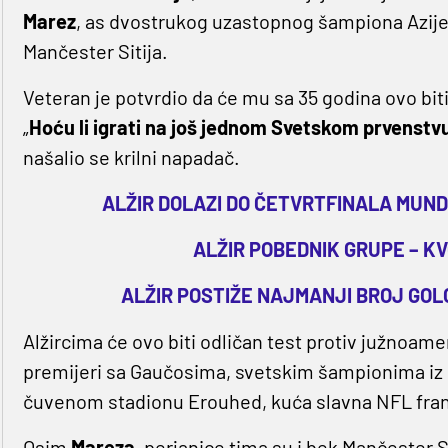
Marez
, as dvostrukog uzastopnog šampiona Azije, 
Mančester Sitija.
Veteran je potvrdio da će mu sa 35 godina ovo biti
„
Hoću li igrati na još jednom Svetskom prvenstv
našalio se krilni napadač.
ALŽIR DOLAZI DO ČETVRTFINALA MUNDI
ALŽIR POBEDNIK GRUPE – KV
ALŽIR POSTIŽE NAJMANJI BROJ GOLO
Alžircima će ovo biti odličan test protiv južnoamer
premijeri sa Gaučosima, svetskim šampionima iz K
čuvenom stadionu Erouhed, kuća slavna NFL fran
Osim
Mareza
, perjanice tima su i bek Mančester S