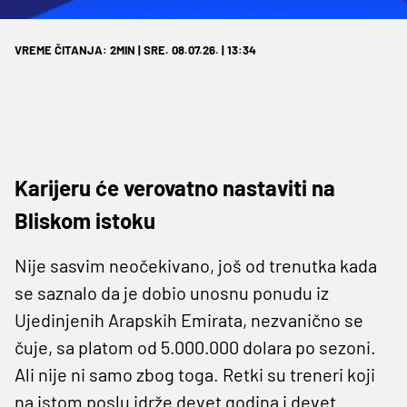
VREME ČITANJA: 2MIN | SRE. 08.07.26. | 13:34
Karijeru će verovatno nastaviti na
Bliskom istoku
Nije sasvim neočekivano, još od trenutka kada
se saznalo da je dobio unosnu ponudu iz
Ujedinjenih Arapskih Emirata, nezvanično se
čuje, sa platom od 5.000.000 dolara po sezoni.
Ali nije ni samo zbog toga. Retki su treneri koji
na istom poslu idrže devet godina i devet