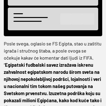
Posle svega, oglasio se FS Egipta, stao u zaštitu
igrača i stručnog štaba, a posle ovoga se
očekuje kakav će komentar dati ljudi iz FIFA.
“
Egipatski fudbalski savez izražava iskrenu
zahvalnost egipatskom narodu širom sveta na
njihovoj nepokolebljivoj podršci, lojalnosti i veri
u nacionalni tim tokom našeg putovanja na
Svetskom prvenstvu. Izuzetna podrška koju su
pokazali milioni Egipćana, kako kod kuće tako i