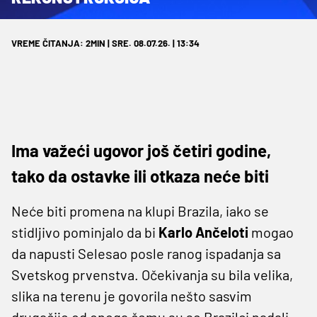
VREME ČITANJA: 2MIN | SRE. 08.07.26. | 13:34
Ima važeći ugovor još četiri godine,
tako da ostavke ili otkaza neće biti
Neće biti promena na klupi Brazila, iako se
stidljivo pominjalo da bi
Karlo Ančeloti
mogao
da napusti Selesao posle ranog ispadanja sa
Svetskog prvenstva. Očekivanja su bila velika,
slika na terenu je govorila nešto sasvim
drugačije od onoga čemu su se Brazilci nadali.