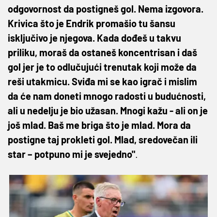
odgovornost da postigneš gol. Nema izgovora.
Krivica što je Endrik promašio tu šansu
isključivo je njegova. Kada dođeš u takvu
priliku, moraš da ostaneš koncentrisan i daš
gol jer je to odlučujući trenutak koji može da
reši utakmicu. Sviđa mi se kao igrač i mislim
da će nam doneti mnogo radosti u budućnosti,
ali u nedelju je bio užasan. Mnogi kažu - ali on je
još mlad. Baš me briga što je mlad. Mora da
postigne taj prokleti gol. Mlad, sredovečan ili
star – potpuno mi je svejedno"
.