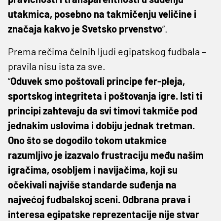
utakmica, posebno na takmičenju veličine i
značaja kakvo je Svetsko prvenstvo
”.
Prema rečima čelnih ljudi egipatskog fudbala –
pravila nisu ista za sve.
“
Oduvek smo poštovali principe fer-pleja,
sportskog integriteta i poštovanja igre. Isti ti
principi zahtevaju da svi timovi takmiče pod
jednakim uslovima i dobiju jednak tretman.
Ono što se dogodilo tokom utakmice
razumljivo je izazvalo frustraciju među našim
igračima, osobljem i navijačima, koji su
očekivali najviše standarde suđenja na
najvećoj fudbalskoj sceni. Odbrana prava i
interesa egipatske reprezentacije nije stvar