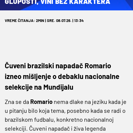
GLUPOSTI, VINI BEZ KARAKTERA
VREME ČITANJA: 2MIN | SRE. 08.07.26. | 13:34
Čuveni brazilski napadač Romario
izneo mišljenje o debaklu nacionalne
selekcije na Mundijalu
Zna se da
Romario
nema dlake na jeziku kada je
u pitanju bilo koja tema, posebno kada se radi o
brazilskom fudbalu, konkretno nacionalnoj
selekciji. Čuveni napadač i živa legenda