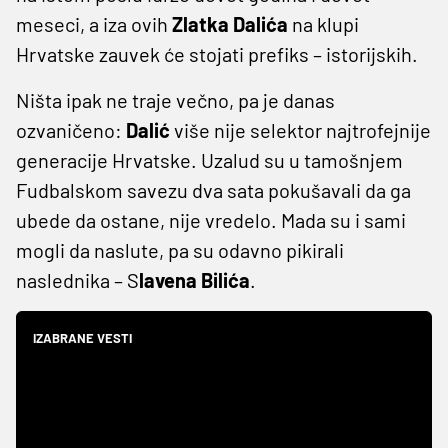
meseci, a iza ovih
Zlatka Dalića
na klupi
Hrvatske zauvek će stojati prefiks – istorijskih.
Ništa ipak ne traje večno, pa je danas
ozvaničeno:
Dalić
više nije selektor najtrofejnije
generacije Hrvatske. Uzalud su u tamošnjem
Fudbalskom savezu dva sata pokušavali da ga
ubede da ostane, nije vredelo. Mada su i sami
mogli da naslute, pa su odavno pikirali
naslednika – S
lavena Bilića
.
IZABRANE VESTI