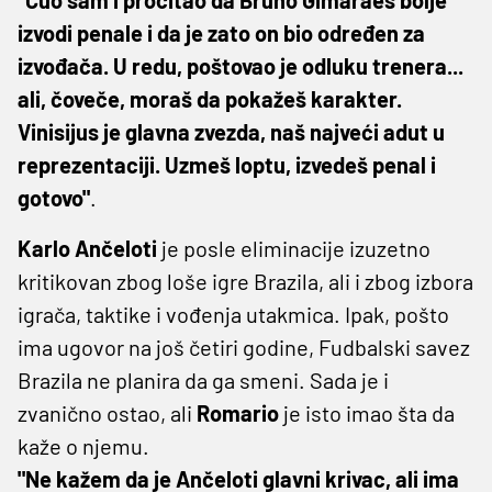
izvodi penale i da je zato on bio određen za
izvođača. U redu, poštovao je odluku trenera...
ali, čoveče, moraš da pokažeš karakter.
Vinisijus je glavna zvezda, naš najveći adut u
reprezentaciji. Uzmeš loptu, izvedeš penal i
gotovo"
.
Karlo Ančeloti
je posle eliminacije izuzetno
kritikovan zbog loše igre Brazila, ali i zbog izbora
igrača, taktike i vođenja utakmica. Ipak, pošto
ima ugovor na još četiri godine, Fudbalski savez
Brazila ne planira da ga smeni. Sada je i
zvanično ostao, ali
Romario
je isto imao šta da
kaže o njemu.
"Ne kažem da je Ančeloti glavni krivac, ali ima