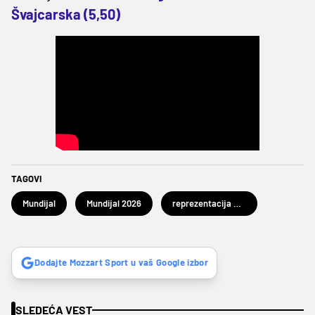
Švajcarska (5,50)
TAGOVI
Mundijal
Mundijal 2026
reprezentacija Egipta
Dodajte Mozzart Sport u vaš Google izbor
SLEDEĆA VEST