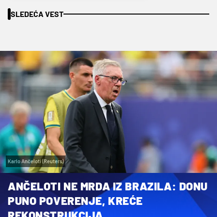
SLEDEĆA VEST
Karlo Ančeloti (Reuters)
ANČELOTI NE MRDA IZ BRAZILA: DONU
PUNO POVERENJE, KREĆE
REKONSTRUKCIJA