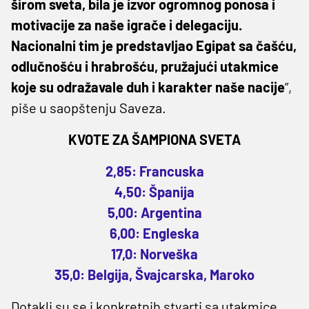
širom sveta, bila je izvor ogromnog ponosa i
motivacije za naše igrače i delegaciju.
Nacionalni tim je predstavljao Egipat sa čašću,
odlučnošću i hrabrošću, pružajući utakmice
koje su odražavale duh i karakter naše nacije
”,
piše u saopštenju Saveza.
KVOTE ZA ŠAMPIONA SVETA
2,85: Francuska
4,50: Španija
5,00: Argentina
6,00: Engleska
17,0: Norveška
35,0: Belgija, Švajcarska, Maroko
Dotakli su se i konkretnih stvarti sa utakmice