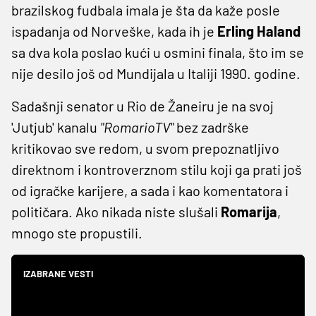
brazilskog fudbala imala je šta da kaže posle
ispadanja od Norveške, kada ih je
Erling Haland
sa dva kola poslao kući u osmini finala, što im se
nije desilo još od Mundijala u Italiji 1990. godine.
Sadašnji senator u Rio de Žaneiru je na svoj
'Jutjub' kanalu
"RomarioTV"
bez zadrške
kritikovao sve redom, u svom prepoznatljivo
direktnom i kontroverznom stilu koji ga prati još
od igračke karijere, a sada i kao komentatora i
političara. Ako nikada niste slušali
Romarija
,
mnogo ste propustili.
IZABRANE VESTI