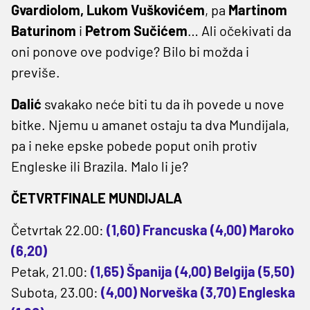
Gvardiolom, Lukom Vuškovićem
, pa
Martinom
Baturinom
i
Petrom Sučićem
… Ali očekivati da
oni ponove ove podvige? Bilo bi možda i
previše.
Dalić
svakako neće biti tu da ih povede u nove
bitke. Njemu u amanet ostaju ta dva Mundijala,
pa i neke epske pobede poput onih protiv
Engleske ili Brazila. Malo li je?
ČETVRTFINALE MUNDIJALA
Četvrtak 22.00:
(1,60) Francuska (4,00) Maroko
(6,20)
Petak, 21.00:
(1,65) Španija (4,00) Belgija (5,50)
Subota, 23.00:
(4,00) Norveška (3,70) Engleska