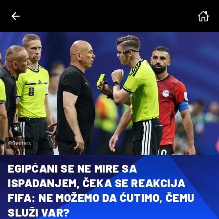
©Reuters
EGIPĆANI SE NE MIRE SA
ISPADANJEM, ČEKA SE REAKCIJA
FIFA: NE MOŽEMO DA ĆUTIMO, ČEMU
SLUŽI VAR?