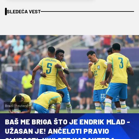
SLEDEĆA VEST
Brazil (Reuters)
BAŠ ME BRIGA ŠTO JE ENDRIK MLAD -
UŽASAN JE! ANČELOTI PRAVIO