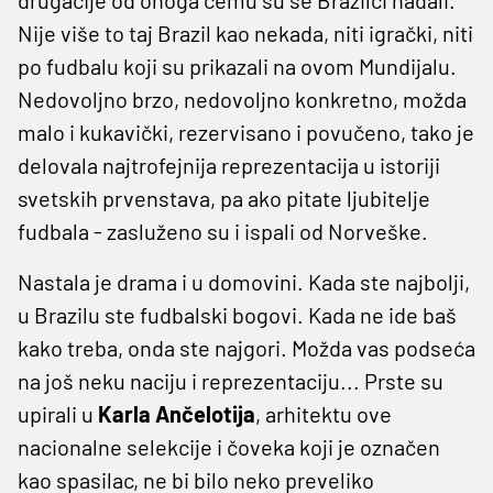
Nije više to taj Brazil kao nekada, niti igrački, niti
po fudbalu koji su prikazali na ovom Mundijalu.
Nedovoljno brzo, nedovoljno konkretno, možda
malo i kukavički, rezervisano i povučeno, tako je
delovala najtrofejnija reprezentacija u istoriji
svetskih prvenstava, pa ako pitate ljubitelje
fudbala - zasluženo su i ispali od Norveške.
Nastala je drama i u domovini. Kada ste najbolji,
u Brazilu ste fudbalski bogovi. Kada ne ide baš
kako treba, onda ste najgori. Možda vas podseća
na još neku naciju i reprezentaciju... Prste su
upirali u
Karla Ančelotija
, arhitektu ove
nacionalne selekcije i čoveka koji je označen
kao spasilac, ne bi bilo neko preveliko