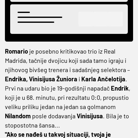
Romario
je posebno kritikovao trio iz Real
Madrida, tačnije dvojicu koji sada tamo igraju i
njihovog bivšeg trenera i sadašnjeg selektora –
Endrika, Vinisijusa Žuniora
i
Karla Ančelotija
.
Prvi na udaru bio je 19-godišnji napadač
Endrik
,
koji je u 68. minutu, pri rezultatu 0:0, propustio
veliku priliku jedan na jedan sa golmanom
Nilandom
posle dodavanja
Vinisijusa
. Bila je to
stopostotna šansa...
"Ako se nađeš u takvoj situaciji, tvoja je