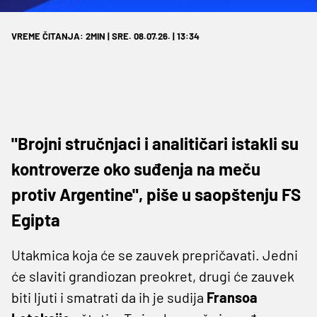
VREME ČITANJA: 2MIN | SRE. 08.07.26. | 13:34
"Brojni stručnjaci i analitičari istakli su
kontroverze oko suđenja na meču
protiv Argentine", piše u saopštenju FS
Egipta
Utakmica koja će se zauvek prepričavati. Jedni
će slaviti grandiozan preokret, drugi će zauvek
biti ljuti i smatrati da ih je sudija
Fransoa