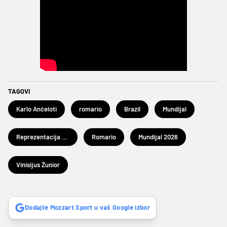
TAGOVI
Karlo Anćeloti
romario
Brazil
Mundijal
Reprezentacija Brazila
Romario
Mundijal 2026
Vinisijus Žunior
Dodajte Mozzart Sport u vaš Google izbor