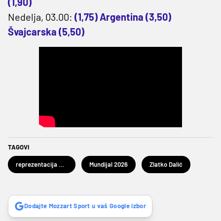
(1,90)
Nedelja, 03.00:
(1,75) Argentina (3,50)
Švajcarska (5,50)
TAGOVI
reprezentacija Hrvatske
Mundijal 2026
Zlatko Dalić
Dodajte Mozzart Sport u vaš Google izbor