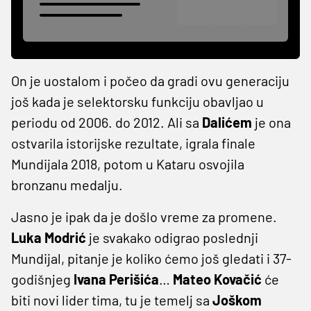
On je uostalom i počeo da gradi ovu generaciju
još kada je selektorsku funkciju obavljao u
periodu od 2006. do 2012. Ali sa
Dalićem
je ona
ostvarila istorijske rezultate, igrala finale
Mundijala 2018, potom u Kataru osvojila
bronzanu medalju.
Jasno je ipak da je došlo vreme za promene.
Luka Modrić
je svakako odigrao poslednji
Mundijal, pitanje je koliko ćemo još gledati i 37-
godišnjeg
Ivana Perišića
…
Mateo Kovačić
će
biti novi lider tima, tu je temelj sa
Joškom