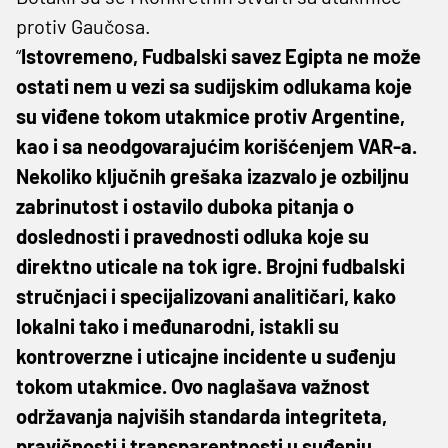
protiv Gaučosa.
“
Istovremeno, Fudbalski savez Egipta ne može
ostati nem u vezi sa sudijskim odlukama koje
su viđene tokom utakmice protiv Argentine,
kao i sa neodgovarajućim korišćenjem VAR-a.
Nekoliko ključnih grešaka izazvalo je ozbiljnu
zabrinutost i ostavilo duboka pitanja o
doslednosti i pravednosti odluka koje su
direktno uticale na tok igre. Brojni fudbalski
stručnjaci i specijalizovani analitičari, kako
lokalni tako i međunarodni, istakli su
kontroverzne i uticajne incidente u suđenju
tokom utakmice. Ovo naglašava važnost
održavanja najviših standarda integriteta,
pravičnosti i transparentnosti u suđenju