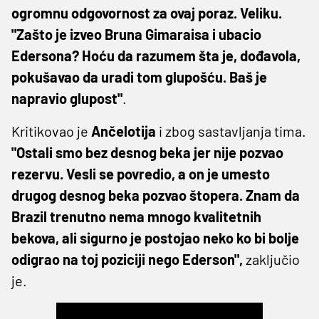
ogromnu odgovornost za ovaj poraz. Veliku.
"Zašto je izveo Bruna Gimaraisa i ubacio
Edersona? Hoću da razumem šta je, dođavola,
pokušavao da uradi tom glupošću. Baš je
napravio glupost"
.
Kritikovao je
Ančelotija
i zbog sastavljanja tima.
"Ostali smo bez desnog beka jer nije pozvao
rezervu. Vesli se povredio, a on je umesto
drugog desnog beka pozvao štopera. Znam da
Brazil trenutno nema mnogo kvalitetnih
bekova, ali sigurno je postojao neko ko bi bolje
odigrao na toj poziciji nego Ederson",
zaključio
je.