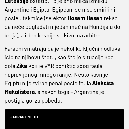
Leteksije
oštetio. To je eho meča između
Argentine i Egipta. Egipćani se nisu smirili ni
posle utakmice (selektor
Hosam Hasan
rekao
da neće pogledati nijedan meč na Mundijalu do
kraja), a i dan kasnije su kivni na arbitre.
Faraoni smatraju da je nekoliko ključnih odluka
išlo na njihovu štetu, kao što je situacija kod
gola
Zika
koji je VAR poništio zbog faula
napravljenog mnogo ranije. Nešto kasnije,
Egiptu nije sviran penal posle faula
Aleksisa
Mekalistera
, a nakon toga – Argentina je
postigla gol za pobedu.
IZABRANE VESTI