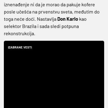
iznenađenje ni da je morao da pakuje kofere
posle učešća na prvenstvu sveta, međutim do
toga neće doći. Nastavlja
Don Karlo
kao
selektor Brazila i sada sledi potpuna
rekonstrukcija.
IZABRANE VESTI