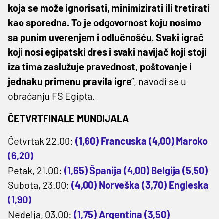
koja se može ignorisati, minimizirati ili tretirati
kao sporedna. To je odgovornost koju nosimo
sa punim uverenjem i odlučnošću. Svaki igrač
koji nosi egipatski dres i svaki navijač koji stoji
iza tima zaslužuje pravednost, poštovanje i
jednaku primenu pravila igre
”, navodi se u
obraćanju FS Egipta.
ČETVRTFINALE MUNDIJALA
Četvrtak 22.00:
(1,60) Francuska (4,00) Maroko
(6,20)
Petak, 21.00:
(1,65) Španija (4,00) Belgija (5,50)
Subota, 23.00:
(4,00) Norveška (3,70) Engleska
(1,90)
Nedelja, 03.00:
(1,75) Argentina (3,50)