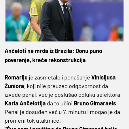
Ančeloti ne mrda iz Brazila: Donu puno
poverenje, kreće rekonstrukcija
Romariju
je zasmetalo i ponašanje
Vinisijusa
Žuniora
, koji nije preuzeo odgovornost da
izvede penal, već je poslušao odluku selektora
Karla Ančelotija
da to učini
Bruno Gimaraeis
.
Penal je dosuđen već u 7. minutu i mogao je da
promeni tok utakmice.
"Čuo sam i pročitao da Bruno Gimaraeš bolje