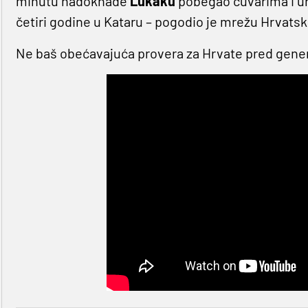
minutu nadoknade
Lukaku
pobegao čuvarima i ur
četiri godine u Kataru – pogodio je mrežu Hrvatsk
Ne baš obećavajuća provera za Hrvate pred gener