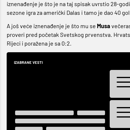
iznenađenje je što je na taj spisak uvrstio 28-go
sezone igra za američki Dalas i tamo je dao 40 go
A još veće iznenađenje je što mu se
Musa
večeras
proveri pred početak Svetskog prvenstva. Hrvat
Rijeci i poražena je sa 0:2.
IZABRANE VESTI