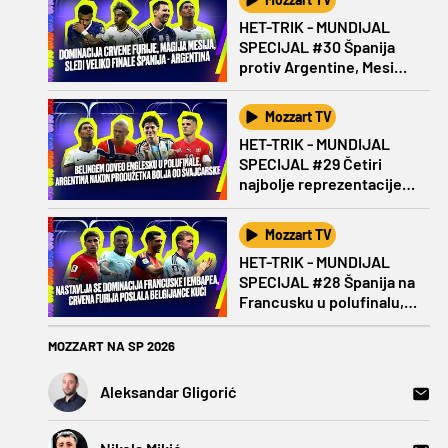
HET-TRIK - MUNDIJAL
SPECIJAL #30 Španija
protiv Argentine, Mesi
protiv Jamala
Mozzart TV
HET-TRIK - MUNDIJAL
SPECIJAL #29 Četiri
najbolje reprezentacije u
polufinalu Mundijala!
Mozzart TV
HET-TRIK - MUNDIJAL
SPECIJAL #28 Španija na
Francusku u polufinalu,
ko se pridružuje?
MOZZART NA SP 2026
Aleksandar Gligorić