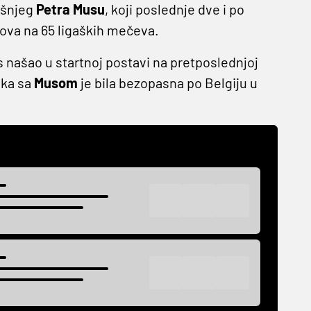
dišnjeg
Petra Musu
, koji poslednje dve i po
lova na 65 ligaških mečeva.
 našao u startnoj postavi na pretposlednjoj
ska sa
Musom
je bila bezopasna po Belgiju u