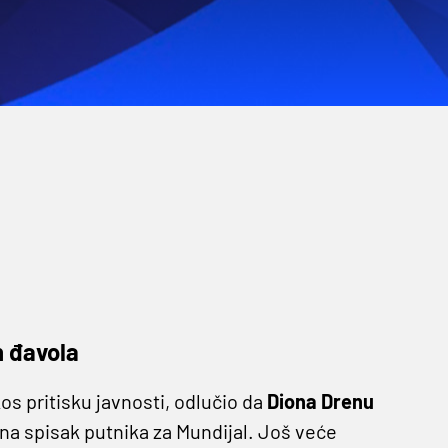
h đavola
os pritisku javnosti, odlučio da
Diona Drenu
 na spisak putnika za Mundijal. Još veće