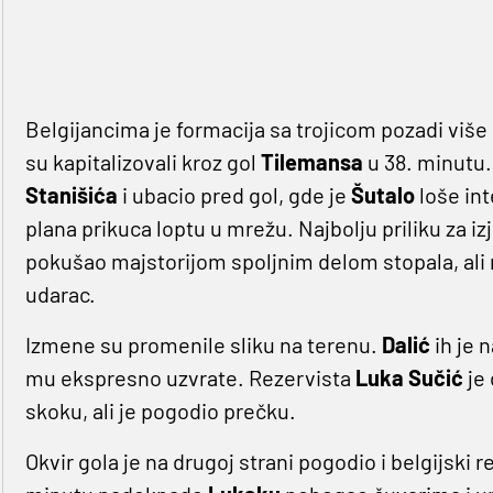
Belgijancima je formacija sa trojicom pozadi više p
su kapitalizovali kroz gol
Tilemansa
u 38. minutu
Stanišića
i ubacio pred gol, gde je
Šutalo
loše in
plana prikuca loptu u mrežu. Najbolju priliku za i
pokušao majstorijom spoljnim delom stopala, ali
udarac.
Izmene su promenile sliku na terenu.
Dalić
ih je 
mu ekspresno uzvrate. Rezervista
Luka Sučić
je 
skoku, ali je pogodio prečku.
Okvir gola je na drugoj strani pogodio i belgijski 