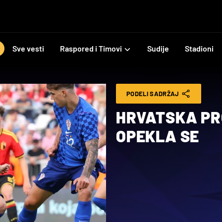
Sve vesti
Raspored i Timovi
Sudije
Stadioni
PODELI SADRŽAJ
HRVATSKA PR
OPEKLA SE