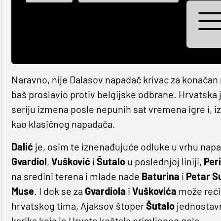
Naravno, nije Dalasov napadač krivac za konačan re
baš proslavio protiv belgijske odbrane. Hrvatska 
seriju izmena posle nepunih sat vremena igre i, 
kao klasičnog napadača.
Dalić
je, osim te iznenađujuće odluke u vrhu napad
Gvardiol
,
Vušković
i
Šutalo
u poslednjoj liniji,
Peri
na sredini terena i mlade nade
Baturina
i
Petar S
Muse
. I dok se za
Gvardiola
i
Vuškovića
može reći 
hrvatskog tima, Ajaksov štoper
Šutalo
jednostavno
karika koja je Hrvate koštala primljenog gola.