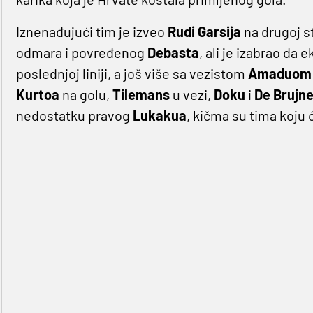
Iznenađujući tim je izveo
Rudi Garsija
na drugoj s
odmara i povređenog
Debasta
, ali je izabrao da
poslednjoj liniji, a još više sa vezistom
Amaduom
Kurtoa
na golu,
Tilemans
u vezi,
Doku
i
De Brujn
nedostatku pravog
Lukakua
, kičma su tima koju 