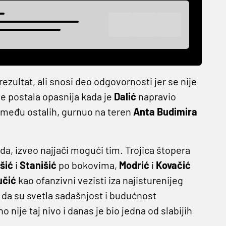
zultat, ali snosi deo odgovornosti jer se nije
je postala opasnija kada je
Dalić
napravio
između ostalih, gurnuo na teren
Anta Budimira
a, izveo najjači mogući tim. Trojica štopera
šić
i
Stanišić
po bokovima,
Modrić
i
Kovačić
učić
kao ofanzivni vezisti iza najisturenijeg
da su svetla sadašnjost i budućnost
 nije taj nivo i danas je bio jedna od slabijih