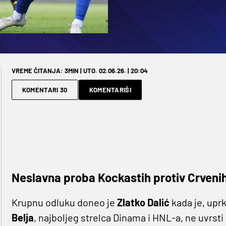
VREME ČITANJA: 3MIN | UTO. 02.06.26. | 20:04
KOMENTARI 30
KOMENTARIŠI
Neslavna proba Kockastih protiv Crveni
Krupnu odluku doneo je
Zlatko Dalić
kada je, uprk
Belja
, najboljeg strelca Dinama i HNL-a, ne uvrsti