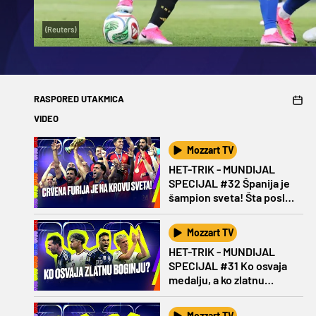
(Reuters)
RASPORED UTAKMICA
VIDEO
Mozzart TV
HET-TRIK - MUNDIJAL
SPECIJAL #32 Španija je
šampion sveta! Šta posle
Mesija?
Mozzart TV
HET-TRIK - MUNDIJAL
SPECIJAL #31 Ko osvaja
medalju, a ko zlatnu
Boginju?
Mozzart TV