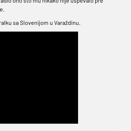
adio ono što mu nikako nije uspevalo pre
e.
alku sa Slovenijom u Varaždinu.