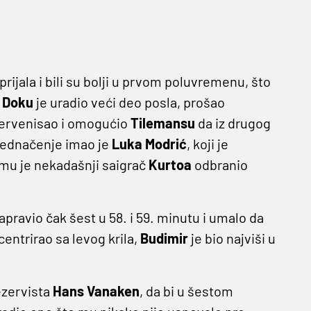
rijala i bili su bolji u prvom poluvremenu, što
.
Doku
je uradio veći deo posla, prošao
tervenisao i omogućio
Tilemansu
da iz drugog
zjednačenje imao je
Luka Modrić
, koji je
 mu je nekadašnji saigrač
Kurtoa
odbranio
napravio čak šest u 58. i 59. minutu i umalo da
centrirao sa levog krila,
Budimir
je bio najviši u
rezervista
Hans Vanaken
, da bi u šestom