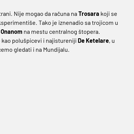
trani. Nije mogao da računa na
Trosara
koji se
 eksperimentiše. Tako je iznenadio sa trojicom u
 Onanom
na mestu centralnog štopera.
e
kao polušpicevi i najistureniji
De Ketelare
, u
ćemo gledati i na Mundijalu.