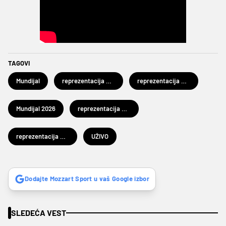
TAGOVI
Mundijal
reprezentacija Švajcarske
reprezentacija Kolumbije
Mundijal 2026
reprezentacija Argentine
reprezentacija Egipta
UŽIVO
Dodajte Mozzart Sport u vaš Google izbor
SLEDEĆA VEST