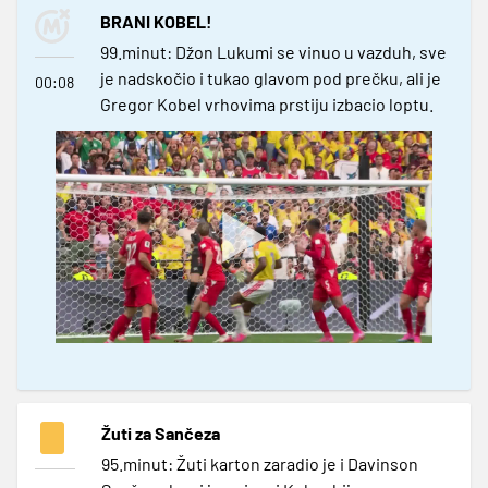
BRANI KOBEL!
99.minut: Džon Lukumi se vinuo u vazduh, sve
je nadskočio i tukao glavom pod prečku, ali je
00:08
Gregor Kobel vrhovima prstiju izbacio loptu.
Žuti za Sančeza
95.minut: Žuti karton zaradio je i Davinson