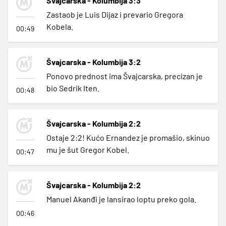
Švajcarska - Kolumbija 3:3
Zastaob je Luis Dijaz i prevario Gregora
Kobela.
00:49
Švajcarska - Kolumbija 3:2
Ponovo prednost ima Švajcarska, precizan je
bio Sedrik Iten.
00:48
Švajcarska - Kolumbija 2:2
Ostaje 2:2! Kućo Ernandez je promašio, skinuo
mu je šut Gregor Kobel.
00:47
Švajcarska - Kolumbija 2:2
Manuel Akanđi je lansirao loptu preko gola.
00:46