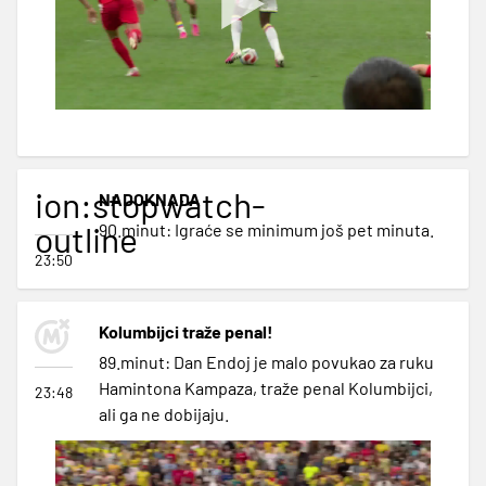
ion:stopwatch-
NADOKNADA
outline
90.minut: Igraće se minimum još pet minuta.
23:50
Kolumbijci traže penal!
89.minut: Dan Endoj je malo povukao za ruku
Hamintona Kampaza, traže penal Kolumbijci,
23:48
ali ga ne dobijaju.