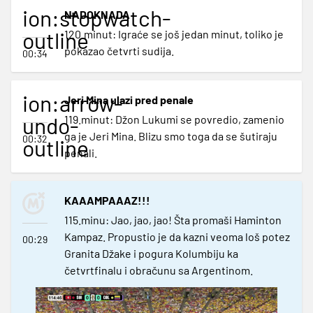
ion:stopwatch-
NADOKNADA
outline
120.minut: Igraće se još jedan minut, toliko je
pokazao četvrti sudija.
00:34
ion:arrow-
Jeri Mina ulazi pred penale
undo-
119.minut: Džon Lukumi se povredio, zamenio
ga je Jeri Mina. Blizu smo toga da se šutiraju
00:32
outline
penali.
KAAAMPAAAZ!!!
115.minu: Jao, jao, jao! Šta promaši Haminton
Kampaz. Propustio je da kazni veoma loš potez
00:29
Granita Džake i pogura Kolumbiju ka
četvrtfinalu i obračunu sa Argentinom.