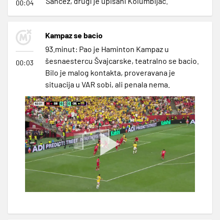
Sančez, drugi je upisani Kolumbijac.
00:04
Kampaz se bacio
93.minut: Pao je Haminton Kampaz u
šesnaestercu Švajcarske, teatralno se bacio.
00:03
Bilo je malog kontakta, proveravana je
situacija u VAR sobi, ali penala nema.