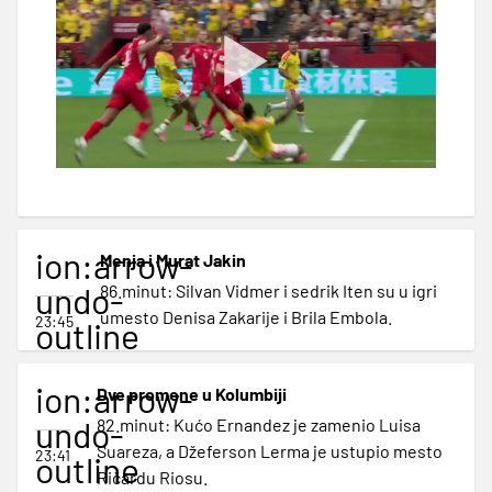
ion:arrow-
Menja i Murat Jakin
undo-
86.minut: Silvan Vidmer i sedrik Iten su u igri
umesto Denisa Zakarije i Brila Embola.
23:45
outline
ion:arrow-
Dve promene u Kolumbiji
undo-
82.minut: Kućo Ernandez je zamenio Luisa
Suareza, a Džeferson Lerma je ustupio mesto
23:41
outline
Ričardu Riosu.