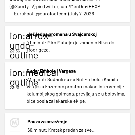
(
@SportyTV
)
pic.twitter.com/MenDm4EEXP
— EuroFoot (@eurofootcom)
July 7, 2026
ion:arrow-
Još jedna promena u Švajcarskoj
undo-
71.minut: Miro Muhejm je zamenio Rikarda
Rodrigeza.
23:36
outline
ion:medical-
Sudar Embola i Vargasa
outline
73.minut: Sudarili su se Bril Embolo i Kamilo
Vargas u kazenom prostoru nakon intervencije
23:31
kolumbijskog golmana, previjaju se u bolovima,
biće posla za lekarske ekipe.
Pauza za osveženje
68.minut: Kratak predah za sve...