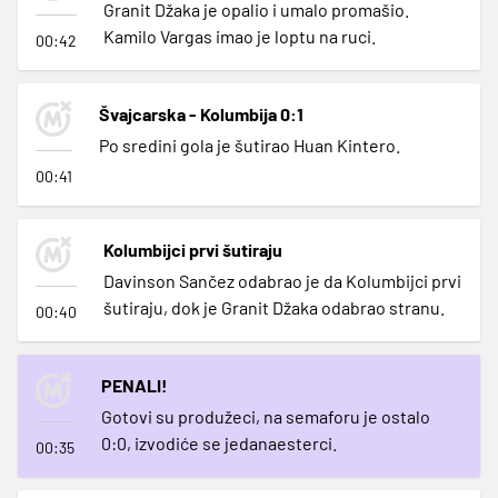
Granit Džaka je opalio i umalo promašio.
Kamilo Vargas imao je loptu na ruci.
00:42
Švajcarska - Kolumbija 0:1
Po sredini gola je šutirao Huan Kintero.
00:41
Kolumbijci prvi šutiraju
Davinson Sančez odabrao je da Kolumbijci prvi
šutiraju, dok je Granit Džaka odabrao stranu.
00:40
PENALI!
Gotovi su produžeci, na semaforu je ostalo
0:0, izvodiće se jedanaesterci.
00:35