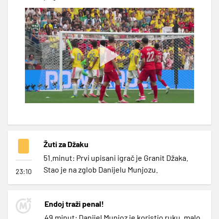
Žuti za Džaku
51.minut: Prvi upisani igrač je Granit Džaka.
Stao je na zglob Danijelu Munjozu.
23:10
Endoj traži penal!
49.minut: Danijel Munjoz je koristio ruku, malo