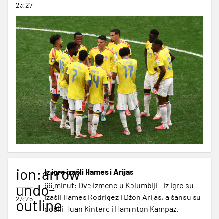
23:27
ion:arrow-
Iz igre izašli Hames i Arijas
undo-
66.minut: Dve izmene u Kolumbiji - iz igre su
izašli Hames Rodrigez i Džon Arijas, a šansu su
23:25
outline
dobili Huan Kintero i Haminton Kampaz.