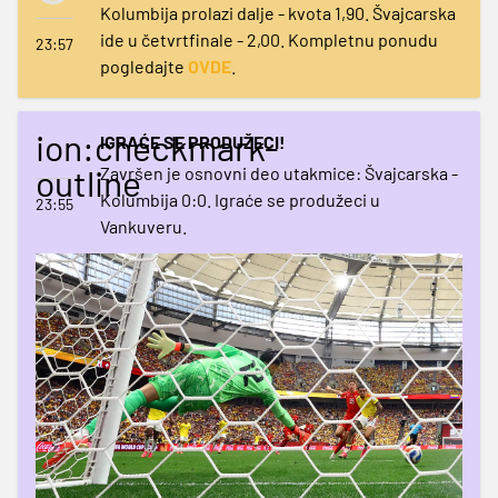
Kolumbija prolazi dalje - kvota 1,90. Švajcarska
ide u četvrtfinale - 2,00. Kompletnu ponudu
23:57
pogledajte
OVDE
.
ion:checkmark-
IGRAĆE SE PRODUŽECI!
outline
Završen je osnovni deo utakmice: Švajcarska -
Kolumbija 0:0. Igraće se produžeci u
23:55
Vankuveru.