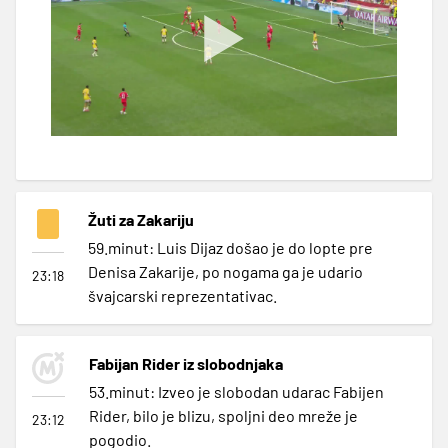
Žuti za Zakariju
59.minut: Luis Dijaz došao je do lopte pre
Denisa Zakarije, po nogama ga je udario
23:18
švajcarski reprezentativac.
Fabijan Rider iz slobodnjaka
53.minut: Izveo je slobodan udarac Fabijen
Rider, bilo je blizu, spoljni deo mreže je
23:12
pogodio.