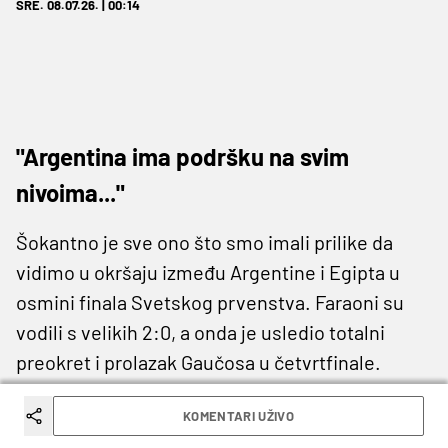
SRE. 08.07.26. | 00:14
"Argentina ima podršku na svim
nivoima..."
Šokantno je sve ono što smo imali prilike da
vidimo u okršaju između Argentine i Egipta u
osmini finala Svetskog prvenstva. Faraoni su
vodili s velikih 2:0, a onda je usledio totalni
preokret i prolazak Gaučosa u četvrtfinale.
S jedne strane tuga, s druge euforija. Na jednoj
KOMENTARI UŽIVO
negodovanje, a na drugoj prepoznatljivi