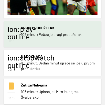
ion:play-
DRUGI PRODUŽETAK
outline
106.minut: Počeo je drugi produžetak.
00:19
ion:stopwatch-
NADOKNADA
outline
105.minut: Jedan minut igraće se još u prvom
produžetku.
00:15
Žuti za Muhejma
105.minut: Upisan je i Miro Muhejm u
Švajcarskoj.
00:15