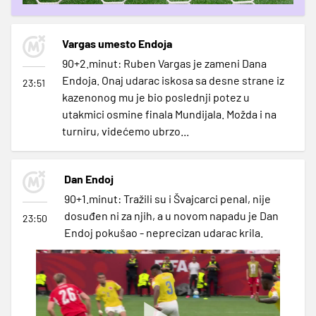
Vargas umesto Endoja
90+2.minut: Ruben Vargas je zameni Dana
Endoja. Onaj udarac iskosa sa desne strane iz
23:51
kazenonog mu je bio poslednji potez u
utakmici osmine finala Mundijala. Možda i na
turniru, videćemo ubrzo...
Dan Endoj
90+1.minut: Tražili su i Švajcarci penal, nije
dosuđen ni za njih, a u novom napadu je Dan
23:50
Endoj pokušao - neprecizan udarac krila.