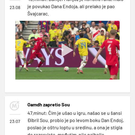
je povukao Dana Endoja, ali prelako je pao
23:08
Švajcarac.
Oamdh zapretio Sou
47.minut: Čim je ušao u igru, našao se u šansi
Đibril Sou. probio je po levom boku Dan Endoj,
23:07
poslao je oštru loptu u sredinu, a ona je stigla
do rezerviste, međutim, nije najbolje