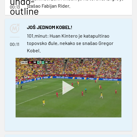
undo-
izašao Fabijan Rider.
00:13
outline
JOŠ JEDNOM KOBEL!
101.minut: Huan Kintero je katapultirao
topovsko đule, nekako se snašao Gregor
00:11
Kobel.