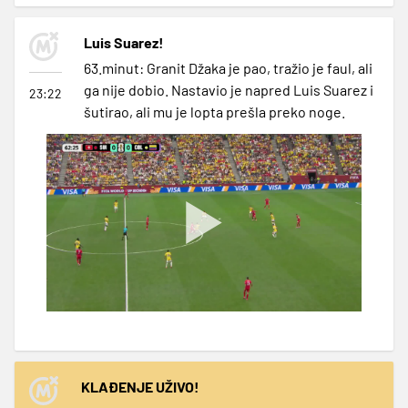
Luis Suarez!
63.minut: Granit Džaka je pao, tražio je faul, ali
ga nije dobio. Nastavio je napred Luis Suarez i
23:22
šutirao, ali mu je lopta prešla preko noge.
KLAĐENJE UŽIVO!