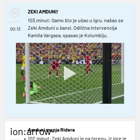
ZEKI AMDUNI!
103.minut: Samo što je ušao u igru, našao se
Zeki Amduni u šansi. Odlična intervencija
00:13
Kamila Vargasa, spasao je Kolumbiju.
ion:arrow-
Amduni menja Ridera
102.minut: Zeki Amduni je na terenu, iz igre je