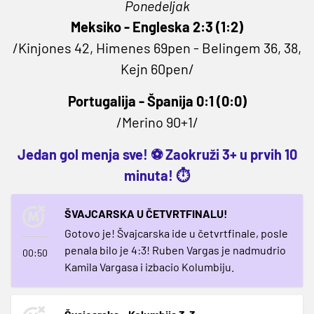
Ponedeljak
Meksiko - Engleska 2:3 (1:2)
/Kinjones 42, Himenes 69pen - Belingem 36, 38,
Kejn 60pen/
Portugalija - Španija 0:1 (0:0)
/Merino 90+1/
Jedan gol menja sve! ⚽ Zaokruži 3+ u prvih 10
minuta! ⏱️
ŠVAJCARSKA U ČETVRTFINALU!
Gotovo je! Švajcarska ide u četvrtfinale, posle
penala bilo je 4:3! Ruben Vargas je nadmudrio
00:50
Kamila Vargasa i izbacio Kolumbiju.