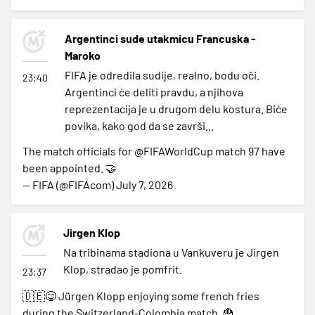
Argentinci sude utakmicu Francuska -
Maroko
FIFA je odredila sudije, realno, bodu oči.
23:40
Argentinci će deliti pravdu, a njihova
reprezentacija je u drugom delu kostura. Biće
povika, kako god da se završi...
The match officials for
@FIFAWorldCup
match 97 have
been appointed. 🤝
— FIFA (@FIFAcom)
July 7, 2026
Jirgen Klop
Na tribinama stadiona u Vankuveru je Jirgen
Klop, stradao je pomfrit.
23:37
🇩🇪😋 Jürgen Klopp enjoying some french fries
during the Switzerland-Colombia match. 🍟