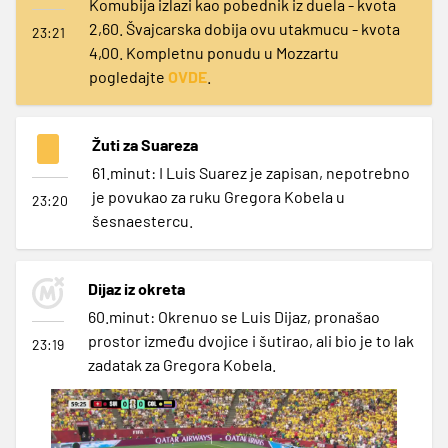
Komubija izlazi kao pobednik iz duela - kvota
2,60. Švajcarska dobija ovu utakmucu - kvota
23:21
4,00. Kompletnu ponudu u Mozzartu
pogledajte
OVDE
.
Žuti za Suareza
61.minut: I Luis Suarez je zapisan, nepotrebno
je povukao za ruku Gregora Kobela u
23:20
šesnaestercu.
Dijaz iz okreta
60.minut: Okrenuo se Luis Dijaz, pronašao
prostor između dvojice i šutirao, ali bio je to lak
23:19
zadatak za Gregora Kobela.