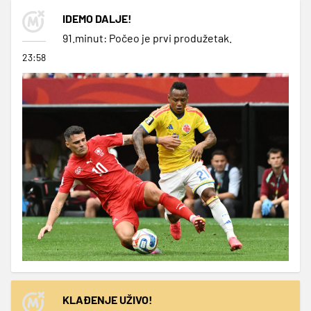
IDEMO DALJE!
91.minut: Počeo je prvi produžetak.
23:58
KLAĐENJE UŽIVO!