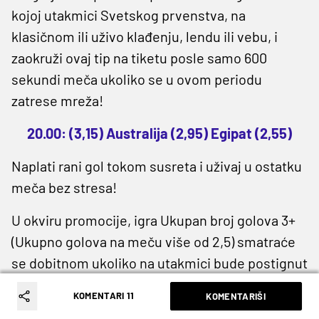
kojoj utakmici Svetskog prvenstva, na
klasičnom ili uživo klađenju, lendu ili vebu, i
zaokruži ovaj tip na tiketu posle samo 600
sekundi meča ukoliko se u ovom periodu
zatrese mreža!
20.00: (3,15) Australija (2,95) Egipat (2,55)
Naplati rani gol tokom susreta i uživaj u ostatku
meča bez stresa!
U okviru promocije, igra Ukupan broj golova 3+
(Ukupno golova na meču više od 2,5) smatraće
se dobitnom ukoliko na utakmici bude postignut
gol u periodu od 00:00 do 10:00 minuta
KOMENTARI 11
KOMENTARIŠI
regularnog vremena, bez obzira na konačan broj