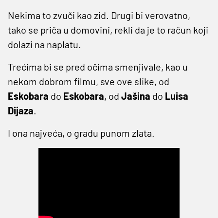
Nekima to zvuči kao zid. Drugi bi verovatno,
tako se priča u domovini, rekli da je to račun koji
dolazi na naplatu.
Trećima bi se pred očima smenjivale, kao u
nekom dobrom filmu, sve ove slike, od
Eskobara
do
Eskobara
, od
Jašina
do
Luisa
Dijaza
.
I ona najveća, o gradu punom zlata.