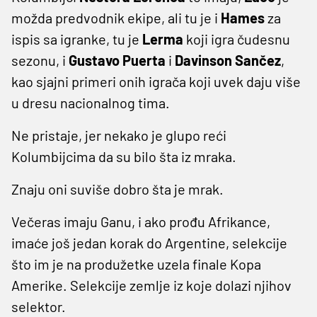
možda predvodnik ekipe, ali tu je i
Hames
za
ispis sa igranke, tu je
Lerma
koji igra čudesnu
sezonu, i
Gustavo Puerta
i
Davinson Sančez
,
kao sjajni primeri onih igrača koji uvek daju više
u dresu nacionalnog tima.
Ne pristaje, jer nekako je glupo reći
Kolumbijcima da su bilo šta iz mraka.
Znaju oni suviše dobro šta je mrak.
Večeras imaju Ganu, i ako prođu Afrikance,
imaće još jedan korak do Argentine, selekcije
što im je na produžetke uzela finale Kopa
Amerike. Selekcije zemlje iz koje dolazi njihov
selektor.