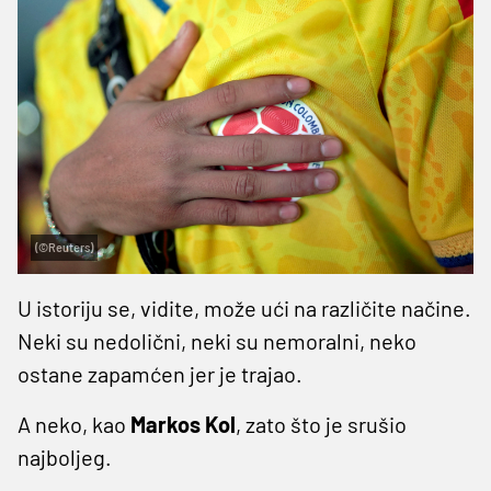
(©Reuters)
U istoriju se, vidite, može ući na različite načine.
Neki su nedolični, neki su nemoralni, neko
ostane zapamćen jer je trajao.
A neko, kao
Markos Kol
, zato što je srušio
najboljeg.