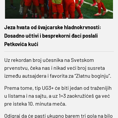
Jeza hvata od švajcarske hladnokrvnosti:
Dosadno učtivi i besprekorni đaci poslali
Petkovića kući
Uz rekordan broj učesnika na Svetskom
prvenstvu, čeka nas i nikad veći broj susreta
između autsajdera i favorita za “Zlatnu boginju”.
Prema tome, tip UG3+ će biti jedan od traženijih
u listama i na sajtu, a uz 1=3 zaokružićeš ga već
pre isteka 10. minuta meča.
Odigraj da će pasti ukupno barem tri gola na bilo