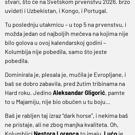
stvari, što će na Svetskom prvenstvu 2026. brzo
uvideti i Uzbekistan, i Kongo, i Portugal.
Tu poslednju utakmicu – u top 5 na prvenstvu, i
možda jedan od najboljih mečeva na kojima nije
bilo golova u ovoj kalendarskoj godini –
Kolumbija nije pobedila, samo što jeste
pobedila.
Dominirala je, plesala je, mučila je Evropljane, i
baš se dobro zabavila, pred žutim tribinama na
Hard roku. Jedino
Aleksandar Gligorić
, pamte
to u Majamiju, nije bio obučen u tu boju…
Baš je rabljen taj izraz “dark horse”, i nekima baš
ne pristaje, ali ne zbog manjka kvaliteta. Oh,
Kolumbijci
Nestora Lorenca
to imaju,
Lućo
je