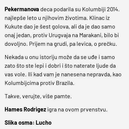
Pekermanova
deca podarila su Kolumbiji 2014.
najlepše leto u njihovim životima. Klinac iz
Kukute dao je šest golova, ali da je dao samo
onaj jedan, protiv Urugvaja na Marakani, bilo bi
dovoljno. Prijem na grudi, pa levica, o prečku.
Nekada u onu istoriju može da se uđe i samo
zato što ste lepi i dobri i što naterate ljude da
vas vole. Ili kad vam je nanesena nepravda, kao
Kolumbijcima protiv Brazila.
Takve, verujte, više pamte.
Hames Rodrigez
igra na ovom prvenstvu.
Slika osma: Lucho