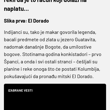
naplatu…
Slika prva: El Dorado
Indijanci su, tako je makar govorila legenda,
bacali predmete od zlata u jezero Guatavita,
nadomak današnje Bogote, da umilostive
bogove. Stotinama godina konkistadori – prvo
Španci, a onda i svi ostali stranci – češljali su
planine i reke onoga što će postati Kolumbija,
pokušavajući da pronađu mitski El Dorado.
IZABRANE VESTI