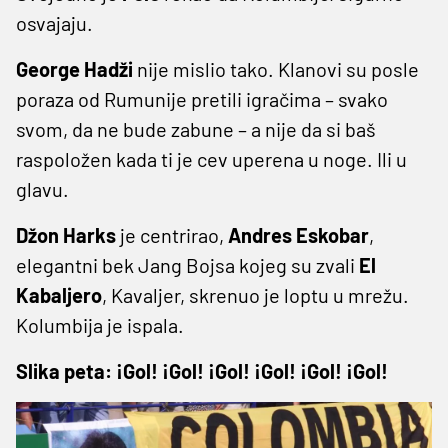
osvajaju.
George Hadži
nije mislio tako. Klanovi su posle
poraza od Rumunije pretili igračima – svako
svom, da ne bude zabune – a nije da si baš
raspoložen kada ti je cev uperena u noge. Ili u
glavu.
Džon Harks
je centrirao,
Andres Eskobar
,
elegantni bek Jang Bojsa kojeg su zvali
El
Kabaljero
, Kavaljer, skrenuo je loptu u mrežu.
Kolumbija je ispala.
Slika peta: ¡Gol! ¡Gol! ¡Gol! ¡Gol! ¡Gol! ¡Gol!