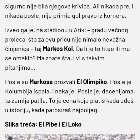
sigurno nije bila njegova krivica. Ali nikada pre, i
nikada posle, nije primio gol pravo iz kornera.
Izveo ga je, na stadionu u Ariki – gradu večnog
proleća, što za ovu priču nije nimalo nevažna
činjenica – taj
Markos Kol
. Da li je to hteo ili mu
se omaklo? Ma znate šta, i vi s takvim
pitanjima…
Posle su
Markosa
prozvali
El Olimpiko
. Posle je
Kolumbija ispala, i neka je. Posle je, decenijama,
ta zemlja patila. To je cena koju platiš kada uđeš
u istoriju, kada patosiraš najboljeg.
Slika treća: El Pibe i El Loko