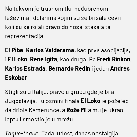
Na takvom je trusnom tlu, nađubrenom
leševima i dolarima kojim su se brisale cevi i
koji su se rolali pravo do nosa, stasala ta
reprezentacija.
El Pibe
,
Karlos Valderama
, kao prva asocijacija,
i
El Loko
,
Rene Igita
, kao druga. Pa
Fredi Rinkon,
Karlos Estrada, Bernardo Redin
i jedan
Andres
Eskobar
.
Stigli su u Italiju, pravo u grupu gde je bila
Jugoslavija, i u osmini finala
El Loko
je poželeo
da dribla Kamerunce, a
Rože M
ila mu je ukrao
loptu i smestio je u mrežu.
Toque-toque
. Tada ludost, danas nostalgija.