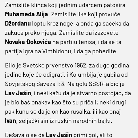
Zamislite klinca koji jednim udarcem patosira
Muhameda Alija
. Zamislite lika koji provuče
Džordanu
loptu kroz noge, a onda ga sačeka da
zakuca preko njega. Zamislite da izazovete
Novaka Đokovića
na partiju tenisa, i da se ta
partija igra na Vimbldonu, i da ga pobedite.
Bilo je Svetsko prvenstvo 1962, za dugo godina
jedino koje će odigrati, i Kolumbija je gubila od
Sovjetskog Saveza 1:3. Na golu SSSR-a bio je
Lav Jašin
, i neki kažu da je stvarno postojao, da
je bio baš onakav kao što su pričali; neki drugi
pak kunu se da je on kao rusalka, ili kao onaj
Ivan
, seljački sin iz ruskih narodnih bajki.
Dešavalo se da
Lav Jašin
primi gol, ali to