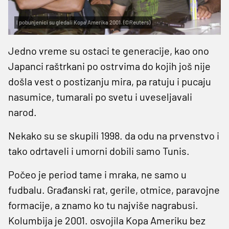
I pobunjenici su gledali Kopa Amerika 2001. (©Reuters)
Jedno vreme su ostaci te generacije, kao ono
Japanci raštrkani po ostrvima do kojih još nije
došla vest o postizanju mira, pa ratuju i pucaju
nasumice, tumarali po svetu i uveseljavali
narod.
Nekako su se skupili 1998. da odu na prvenstvo i
tako odrtaveli i umorni dobili samo Tunis.
Počeo je period tame i mraka, ne samo u
fudbalu. Građanski rat, gerile, otmice, paravojne
formacije, a znamo ko tu najviše nagrabusi.
Kolumbija je 2001. osvojila Kopa Ameriku bez