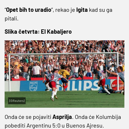
“
Opet bih to uradio
”, rekao je
Igita
kad su ga
pitali.
Slika četvrta: El Kabaljero
(©Reuters)
Onda će se pojaviti
Asprilja
. Onda će Kolumbija
pobediti Argentinu 5:0 u Buenos Ajresu.