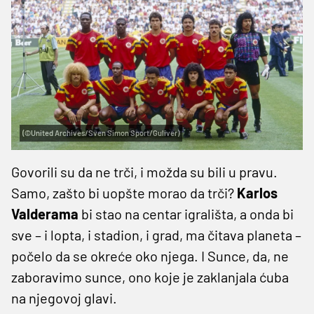
(©United Archives/Sven Simon Sport/Guliver)
Govorili su da ne trči, i možda su bili u pravu.
Samo, zašto bi uopšte morao da trči?
Karlos
Valderama
bi stao na centar igrališta, a onda bi
sve – i lopta, i stadion, i grad, ma čitava planeta –
počelo da se okreće oko njega. I Sunce, da, ne
zaboravimo sunce, ono koje je zaklanjala ćuba
na njegovoj glavi.