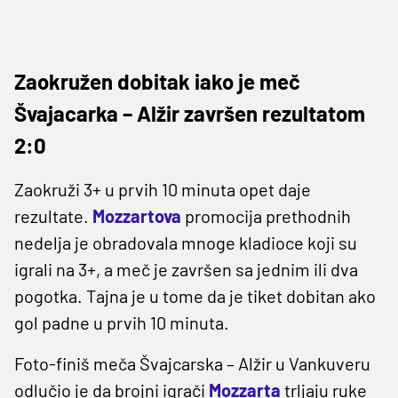
Zaokružen dobitak iako je meč
Švajacarka – Alžir završen rezultatom
2:0
Zaokruži 3+ u prvih 10 minuta opet daje
rezultate.
Mozzartova
promocija prethodnih
nedelja je obradovala mnoge kladioce koji su
igrali na 3+, a meč je završen sa jednim ili dva
pogotka. Tajna je u tome da je tiket dobitan ako
gol padne u prvih 10 minuta.
Foto-finiš meča Švajcarska – Alžir u Vankuveru
odlučio je da brojni igrači
Mozzarta
trljaju ruke