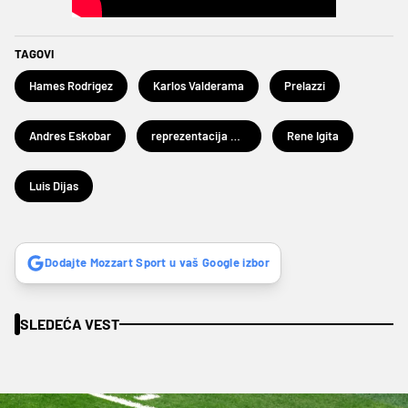
TAGOVI
Hames Rodrigez
Karlos Valderama
Prelazzi
Andres Eskobar
reprezentacija Kolumbije
Rene Igita
Luis Dijas
Dodajte Mozzart Sport u vaš Google izbor
SLEDEĆA VEST