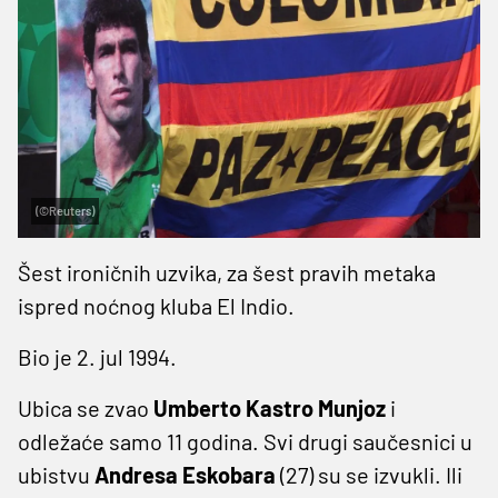
(©Reuters)
Šest ironičnih uzvika, za šest pravih metaka
ispred noćnog kluba El Indio.
Bio je 2. jul 1994.
Ubica se zvao
Umberto Kastro Munjoz
i
odležaće samo 11 godina. Svi drugi saučesnici u
ubistvu
Andresa
Eskobara
(27) su se izvukli. Ili