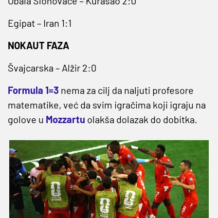
Obala Slonovače – Kurasao 2:0
Egipat – Iran 1:1
NOKAUT FAZA
Švajcarska – Alžir 2:0
Formula 1=3
nema za cilj da naljuti profesore
matematike, već da svim igračima koji igraju na
golove u
Mozzartu
olakša dolazak do dobitka.