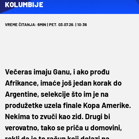
KOLUMBIJE
VREME ČITANJA: 6MIN | PET. 03.07.26. | 10:36
Večeras imaju Ganu, i ako prođu
Afrikance, imaće još jedan korak do
Argentine, selekcije što im je na
produžetke uzela finale Kopa Amerike.
Nekima to zvuči kao zid. Drugi bi
verovatno, tako se priča u domovini,
rekli da je to račun koji dolazi na