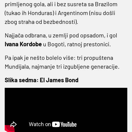
primljenog gola, ali i bez susreta sa Brazilom
(tukao ih Honduras) i Argentinom (nisu došli
zbog straha od bezbednosti).
Najjača odbrana, u zemlji pod opsadom, i gol
Ivana Kordobe
u Bogoti, ratnoj prestonici.
Pa ipak je nešto bolelo više: tri propuštena
Mundijala, najmanje tri izgubljene generacije.
Slika sedma: El James Bond