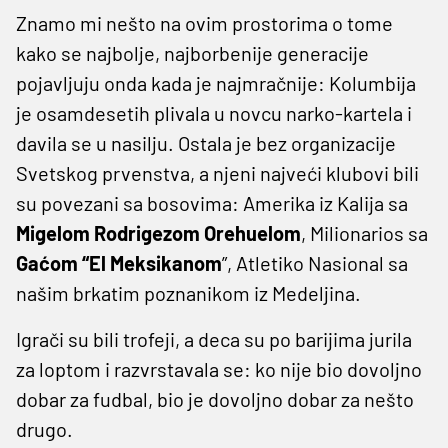
Znamo mi nešto na ovim prostorima o tome
kako se najbolje, najborbenije generacije
pojavljuju onda kada je najmračnije: Kolumbija
je osamdesetih plivala u novcu narko-kartela i
davila se u nasilju. Ostala je bez organizacije
Svetskog prvenstva, a njeni najveći klubovi bili
su povezani sa bosovima: Amerika iz Kalija sa
Migelom Rodrigezom Orehuelom
, Milionarios sa
Gaćom “El Meksikanom
”, Atletiko Nasional sa
našim brkatim poznanikom iz Medeljina.
Igrači su bili trofeji, a deca su po barijima jurila
za loptom i razvrstavala se: ko nije bio dovoljno
dobar za fudbal, bio je dovoljno dobar za nešto
drugo.