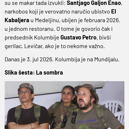
su se makar tada izvukli:
Santjago Galjon Enao
,
narkobos koji je verovatno naručio ubistvo
El
Kabaljera
u Medeljinu, ubijen je februara 2026.
u jednom restoranu. O tome je govorio čak i
predsednik Kolumbije
Gustavo Petro
, bivši
gerilac. Levičar, ako je to nekome važno.
Danas je 3. jul 2026. Kolumbija je na Mundijalu.
Slika šesta: La sombra