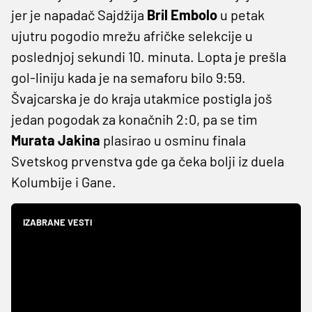
jer je napadač Sajdžija
Bril Embolo
u petak
ujutru pogodio mrežu afričke selekcije u
poslednjoj sekundi 10. minuta. Lopta je prešla
gol-liniju kada je na semaforu bilo 9:59.
Švajcarska je do kraja utakmice postigla još
jedan pogodak za konačnih 2:0, pa se tim
Murata Jakina
plasirao u osminu finala
Svetskog prvenstva gde ga čeka bolji iz duela
Kolumbije i Gane.
IZABRANE VESTI