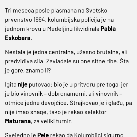
Tri meseca posle plasmana na Svetsko
prvenstvo 1994, kolumbijska policija je na
jednom krovu u Medeljinu likvidirala
Pabla
Eskobara
.
Nestala je jedna centralna, užasno brutalna, ali
predvidiva sila. Zavladale su one sitne ribe. Šta
je gore, znamo li?
Igita
nije
putovao: bio je u pritvoru pre toga, jer
je bio vinovnik – dobronamerni, ali vinovnik –
otmice jedne devojčice. Štrajkovao je i glađu, pa
nije imao snage, tako je rekao selektor
Maturana
, za veliki turnir.
Svejedno je
Pele
rekao da Kolumbijci sigurno