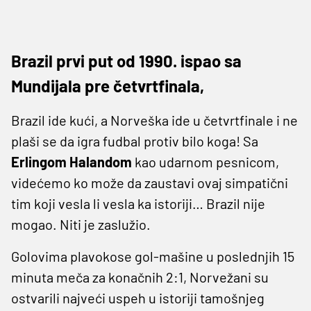
Brazil prvi put od 1990. ispao sa
Mundijala pre četvrtfinala,
Brazil ide kući, a Norveška ide u četvrtfinale i ne
plaši se da igra fudbal protiv bilo koga! Sa
Erlingom Halandom
kao udarnom pesnicom,
videćemo ko može da zaustavi ovaj simpatični
tim koji vesla li vesla ka istoriji… Brazil nije
mogao. Niti je zaslužio.
Golovima plavokose gol-mašine u poslednjih 15
minuta meča za konačnih 2:1, Norvežani su
ostvarili najveći uspeh u istoriji tamošnjeg