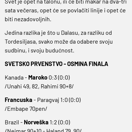
Svet je opet na talonu, ili će biti makar na dva-tri
sata večeras, opet će se povlačiti linije i opet će
biti nezadovoljnih.
Jedina razlika je što u Dalasu, za razliku od
Tordesiljasa, svako može da odabere svoju
sudbinu, i svoju budućnost.
SVETSKO PRVENSTVO - OSMINA FINALA
Kanada -
Maroko
0:3 (0:0)
/Unahi 49, 82, Rahimi 90+8/
Francuska
- Paragvaj 1:0 (0:0)
/Embape 70pen/
Brazil -
Norveška
1:2 (0:0)
/Nejmar 90+10 - Haland 79, 90/