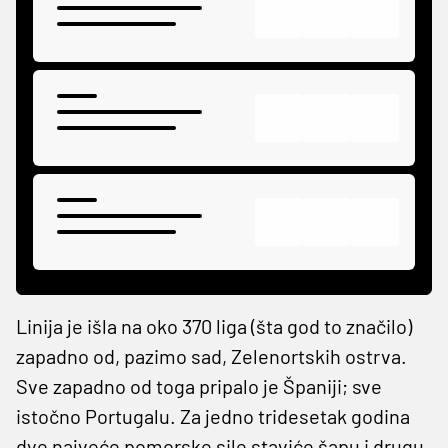
Linija je išla na oko 370 liga (šta god to značilo)
zapadno od, pazimo sad, Zelenortskih ostrva.
Sve zapadno od toga pripalo je Španiji; sve
istočno Portugalu. Za jedno tridesetak godina
dve najveće pomorske sile staviće šapu i drugu