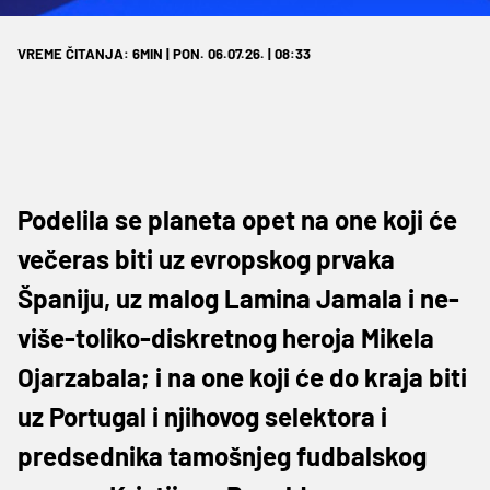
VREME ČITANJA: 6MIN | PON. 06.07.26. | 08:33
Podelila se planeta opet na one koji će
večeras biti uz evropskog prvaka
Španiju, uz malog Lamina Jamala i ne-
više-toliko-diskretnog heroja Mikela
Ojarzabala; i na one koji će do kraja biti
uz Portugal i njihovog selektora i
predsednika tamošnjeg fudbalskog