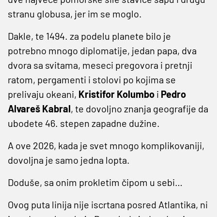
stranu globusa, jer im se moglo.
Dakle, te 1494. za podelu planete bilo je
potrebno mnogo diplomatije, jedan papa, dva
dvora sa svitama, meseci pregovora i pretnji
ratom, pergamenti i stolovi po kojima se
prelivaju okeani,
Kristifor
Kolumbo
i
Pedro
Alvareš Kabral
, te dovoljno znanja geografije da
ubodete 46. stepen zapadne dužine.
A ove 2026, kada je svet mnogo komplikovaniji,
dovoljna je samo jedna lopta.
Doduše, sa onim prokletim čipom u sebi…
Ovog puta linija nije iscrtana posred Atlantika, ni