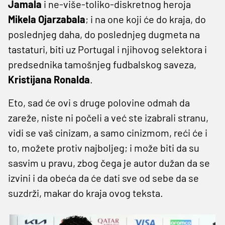
Jamala
i ne-više-toliko-diskretnog heroja
Mikela Ojarzabala
; i na one koji će do kraja, do
poslednjeg daha, do poslednjeg dugmeta na
tastaturi, biti uz Portugal i njihovog selektora i
predsednika tamošnjeg fudbalskog saveza,
Kristijana Ronalda
.
Eto, sad će ovi s druge polovine odmah da
zareže, niste ni počeli a već ste izabrali stranu,
vidi se vaš cinizam, a samo cinizmom, reći će i
to, možete protiv najboljeg; i može biti da su
sasvim u pravu, zbog čega je autor dužan da se
izvini i da obeća da će dati sve od sebe da se
suzdrži, makar do kraja ovog teksta.