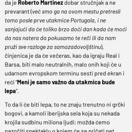
da je
Roberto Martinez
dobar stručnjak a ne
prevarant (
već smo ga na ovom mestu pretresli
tamo posle prve utakmice Portugala, i ne
sanjajući da će toliko brzo doći dan kada će moći
da nas natera da pokusamo te reči ili da nam
pruži sve razloge za samozadovoljštinu
),
činjenica je da će večeras, kao da igraju Real i
Barsa, biti malo neutralnih, malo onih koji će u
udarnom evropskom terminu sesti pred ekran i
reći “
Meni je samo važno da utakmica bude
lepa
”.
To da li će biti lepa, to ne znaju trenutno ni grčki
bogovi, a kamoli iberijska sela koja su nekada
krojila sudbinu miliona ljudi; možda ćemo
nazočiti spektaklu o kojem će se pričati pet