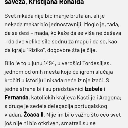
saveza, Kristijana Ronalda
Svet nikada nije bio manje brutalan, ali je
nekada makar bio jednostavniji. Moglo je, tada,
da se desi – mada, ko kaže da se više ne dešava
– da dve velike sile sednu za mapu i da se, kao
da igraju “Riziko”, dogovore šta je čije.
Bilo je to u junu 1494, u varošici Tordesiljas,
jednom od onih mesta koje će igrom slučaja
kročiti u istoriju i nikada neće iz nje izaći. S
jedne strane bili su predstavnici
Izabele
i
Fernanda
, katoličkih kraljeva Kastilje i Aragona;
s druge je sedela delegacija portugalskog
vladara
Žoaoa II
. Nije im bilo važno što ceo svet
još nije ni bio otkriven, smatrali su se