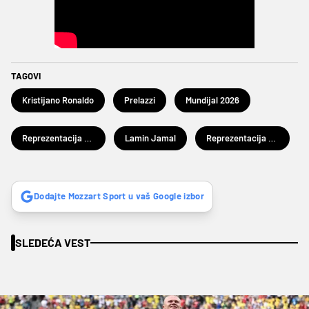
TAGOVI
Kristijano Ronaldo
Prelazzi
Mundijal 2026
Reprezentacija Španije
Lamin Jamal
Reprezentacija Portugalije
Dodajte Mozzart Sport u vaš Google izbor
SLEDEĆA VEST