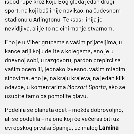
ispod rupe kroz koju Bog gleda jedan drugi
sport, na koji baš i nije navikao, na čudesnom
stadionu u Arlingtonu, Teksas; linija je
nevidljiva, ali je to ne čini manje stvarnom.
Eno je u Viber grupama s vašim prijateljima, u
kancelariji koju delite s kolegama, eno je u
dnevnoj sobi, u razgovoru, pardon prepirci sa
vašim ocem ili, jednako izvesno, vašim mladim
sinovima, eno je, na kraju krajeva, na jedan klik
odavde, u komentarima
Mozzart Sporta
, ako se
usudite tamo da pomolite glavu.
Podelila se planeta opet – možda dobrovoljno,
ali se podelila – na one koji će večeras biti uz
evropskog prvaka Španiju, uz malog
Lamina