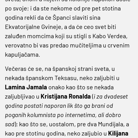
po svoje; i da ste nekome od pre pet stotina
godina rekli da će Španci slaviti sina
Ekvatorijalne Gvineje, a da će ceo svet biti
zaluđen momcima koji su stigli s Kabo Verdea,
verovatno bi vas predao mučiteljima u crvenim
kapuljačama.
Večeras će se, na španskoj strani sveta, u
nekada španskom Teksasu, neko zaljubiti u
Lamina Jamala
onako kao što se nekada
zaljubljivao u
Kristijana Ronalda
(
i za dvadeset
godina postati naporan lik što ga brani od
poganih kolumnista po internetima, ali dobro
sad
); kao što se, uostalom, pre dva Mundijala, a
kao pre stotinu godina, neko zaljubio u
Kilijana