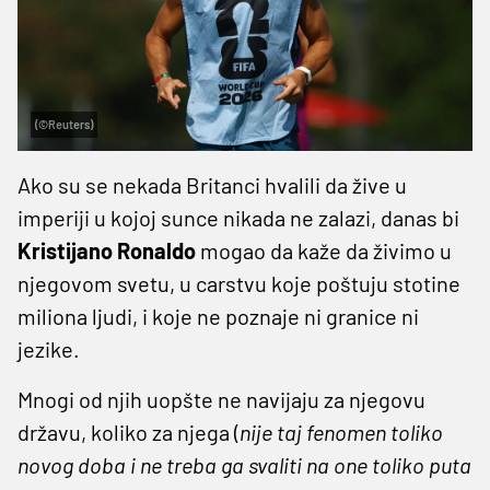
(©Reuters)
Ako su se nekada Britanci hvalili da žive u
imperiji u kojoj sunce nikada ne zalazi, danas bi
Kristijano
Ronaldo
mogao da kaže da živimo u
njegovom svetu, u carstvu koje poštuju stotine
miliona ljudi, i koje ne poznaje ni granice ni
jezike.
Mnogi od njih uopšte ne navijaju za njegovu
državu, koliko za njega (
nije taj fenomen toliko
novog doba i ne treba ga svaliti na one toliko puta