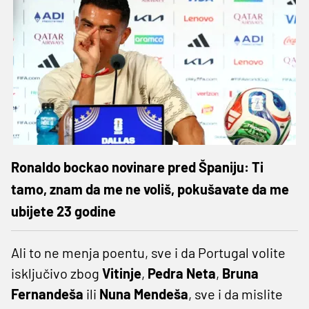
Ronaldo bockao novinare pred Španiju: Ti
tamo, znam da me ne voliš, pokušavate da me
ubijete 23 godine
Ali to ne menja poentu, sve i da Portugal volite
isključivo zbog
Vitinje
,
Pedra Neta
,
Bruna
Fernandeša
ili
Nuna Mendeša
, sve i da mislite