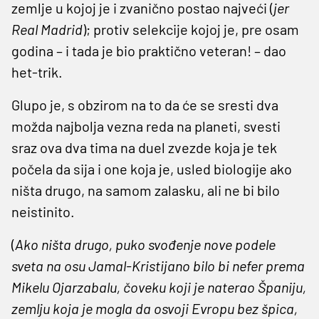
zemlje u kojoj je i zvanično postao najveći (
jer
Real Madrid
); protiv selekcije kojoj je, pre osam
godina – i tada je bio praktično veteran! – dao
het-trik.
Glupo je, s obzirom na to da će se sresti dva
možda najbolja vezna reda na planeti, svesti
sraz ova dva tima na duel zvezde koja je tek
počela da sija i one koja je, usled biologije ako
ništa drugo, na samom zalasku, ali ne bi bilo
neistinito.
(
Ako ništa drugo, puko svođenje nove podele
sveta na osu Jamal-Kristijano bilo bi nefer prema
Mikelu Ojarzabalu, čoveku koji je naterao Španiju,
zemlju koja je mogla da osvoji Evropu bez špica,