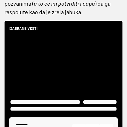
pozvanima (
a to će im potvrditi i papa
) da ga
raspolute kao da je zrela jabuka.
IZABRANE VESTI