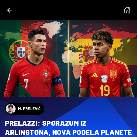
M. PRELEVIĆ
PRELAZZI: SPORAZUM IZ
ARLINGTONA, NOVA PODELA PLANETE