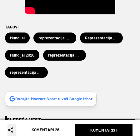
TAGOVI
Mundijal
reprezentacija Engleske
Reprezentacija Brazila
Mundijal 2026
reprezentacija Meksika
reprezentacija Norveške
Dodajte Mozzart Sport u vaš Google izbor
SLEDEĆA VEST
KOMENTARI 26
KOMENTARIŠI