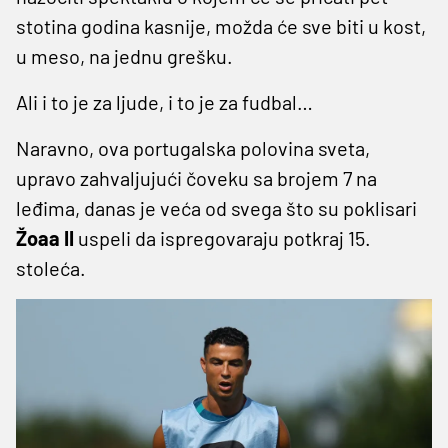
stotina godina kasnije, možda će sve biti u kost,
u meso, na jednu grešku.
Ali i to je za ljude, i to je za fudbal…
Naravno, ova portugalska polovina sveta,
upravo zahvaljujući čoveku sa brojem 7 na
leđima, danas je veća od svega što su poklisari
Žoaa II
uspeli da ispregovaraju potkraj 15.
stoleća.