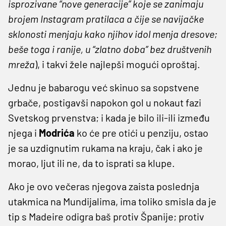
isprozivane “nove generacije” koje se zanimaju
brojem Instagram pratilaca a čije se navijačke
sklonosti menjaju kako njihov idol menja dresove;
beše toga i ranije, u “zlatno doba” bez društvenih
mreža
), i takvi žele najlepši mogući oproštaj.
Jednu je babarogu već skinuo sa sopstvene
grbače, postigavši napokon gol u nokaut fazi
Svetskog prvenstva; i kada je bilo ili-ili između
njega i
Modrića
ko će pre otići u penziju, ostao
je sa uzdignutim rukama na kraju, čak i ako je
morao, ljut ili ne, da to isprati sa klupe.
Ako je ovo večeras njegova zaista poslednja
utakmica na Mundijalima, ima toliko smisla da je
tip s Madeire odigra baš protiv Španije; protiv