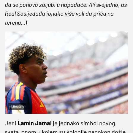
da se ponovo zaljubi u napadače. Ali svejedno, as
Real Sosijedada ionako više voli da priča na
terenu…
)
(©Reuters)
Jer i
Lamin Jamal
je jednako simbol novog
sveta, onom u kojem su kolonije napokon došle