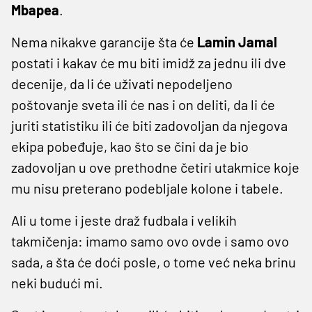
Mbapea
.
Nema nikakve garancije šta će
Lamin Jamal
postati i kakav će mu biti imidž za jednu ili dve
decenije, da li će uživati nepodeljeno
poštovanje sveta ili će nas i on deliti, da li će
juriti statistiku ili će biti zadovoljan da njegova
ekipa pobeđuje, kao što se čini da je bio
zadovoljan u ove prethodne četiri utakmice koje
mu nisu preterano podebljale kolone i tabele.
Ali u tome i jeste draž fudbala i velikih
takmičenja: imamo samo ovo ovde i samo ovo
sada, a šta će doći posle, o tome već neka brinu
neki budući mi.