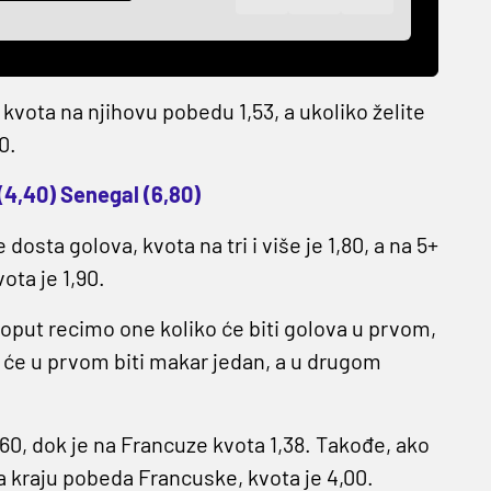
 kvota na njihovu pobedu 1,53, a ukoliko želite
0.
 (4,40) Senegal (6,80)
dosta golova, kvota na tri i više je 1,80, a na 5+
ota je 1,90.
poput recimo one koliko će biti golova u prvom,
će u prvom biti makar jedan, a u drugom
,60, dok je na Francuze kvota 1,38. Takođe, ako
a kraju pobeda Francuske, kvota je 4,00.