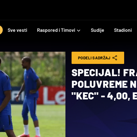
Sve vesti
Raspored i Timovi
Sudije
Stadioni
PODELI SADRŽAJ
SPECIJAL! F
POLUVREME N
"KEC" - 4,00,