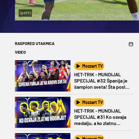
(@AFP)
RASPORED UTAKMICA
VIDEO
Mozzart TV
HET-TRIK - MUNDIJAL
SPECIJAL #32 Španija je
šampion sveta! Šta posle
Mesija?
Mozzart TV
HET-TRIK - MUNDIJAL
SPECIJAL #31 Ko osvaja
medalju, a ko zlatnu
Boginju?
Mozzart TV