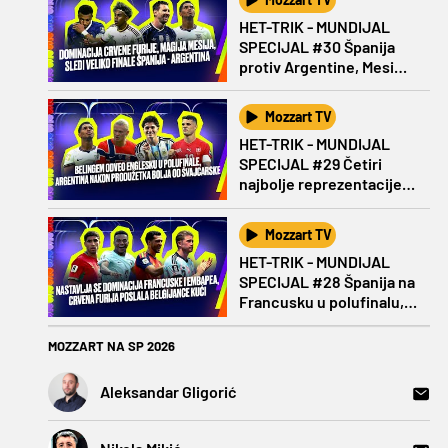
HET-TRIK - MUNDIJAL
SPECIJAL #30 Španija
protiv Argentine, Mesi
protiv Jamala
Mozzart TV
HET-TRIK - MUNDIJAL
SPECIJAL #29 Četiri
najbolje reprezentacije u
polufinalu Mundijala!
Mozzart TV
HET-TRIK - MUNDIJAL
SPECIJAL #28 Španija na
Francusku u polufinalu,
ko se pridružuje?
MOZZART NA SP 2026
Aleksandar Gligorić