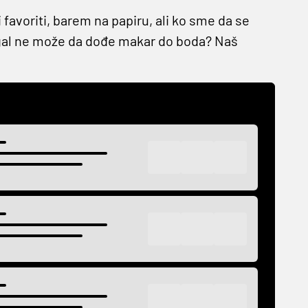
 favoriti, barem na papiru, ali ko sme da se
egal ne može da dođe makar do boda? Naš