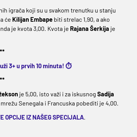
nih igrača koji su u svakom trenutku u stanju
da će
Kilijan Embape
biti strelac 1,90, a ako
onda je kvota 3,00. Kvota je
Rajana Šerkija
je
**
ži 3+ u prvih 10 minuta! ⏱️
**
Džekson
je 5,00, isto važi i za iskusnog
Sadija
 mrežu Senegala i Francuska pobediti je 4,00.
E OPCIJE IZ NAŠEG SPECIJALA
.