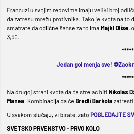
Francuzi u svojim redovima imaju veliki broj odlič
da zatresu mrežu protivnika. Tako je kvota na to 
smatrate da odlične šanse za to ima
Majkl Olise
, 
3,50.
*****
Jedan gol menja sve! ⚽Zaokru
*****
Na drugoj strani kvota da će strelac biti
Nikolas 
Manea
. Kombinacija da će
Bredli Barkola
zatresti
U svakom slučaju, vi birate, zato
POGLEDAJTE SV
SVETSKO PRVENSTVO - PRVO KOLO