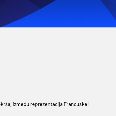
okršaj između reprezentacija Francuske i