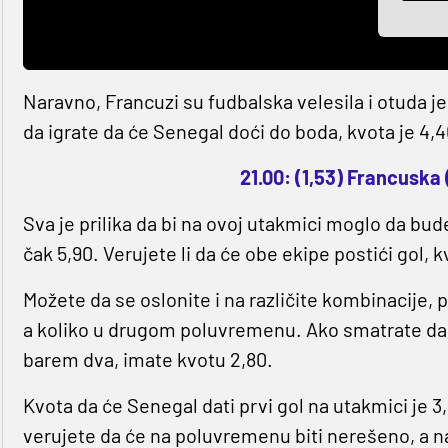
Naravno, Francuzi su fudbalska velesila i otuda je
da igrate da će Senegal doći do boda, kvota je 4,4
21.00: (1,53) Francuska
Sva je prilika da bi na ovoj utakmici moglo da bude 
čak 5,90. Verujete li da će obe ekipe postići gol, kv
Možete da se oslonite i na različite kombinacije, 
a koliko u drugom poluvremenu. Ako smatrate da 
barem dva, imate kvotu 2,80.
Kvota da će Senegal dati prvi gol na utakmici je 3
verujete da će na poluvremenu biti nerešeno, a n