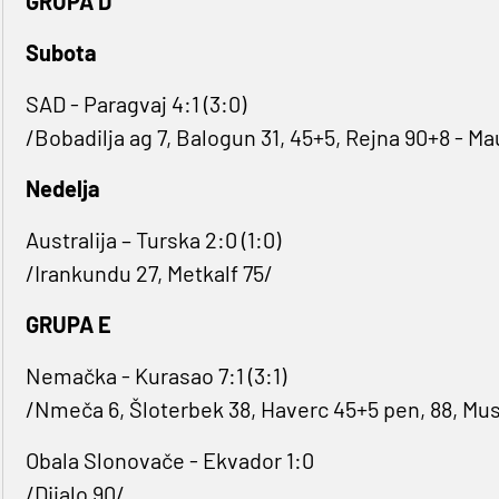
GRUPA D
Subota
SAD - Paragvaj 4:1 (3:0)
/Bobadilja ag 7, Balogun 31, 45+5, Rejna 90+8 - Ma
Nedelja
Australija – Turska 2:0 (1:0)
/Irankundu 27, Metkalf 75/
GRUPA E
Nemačka - Kurasao 7:1 (3:1)
/Nmeča 6, Šloterbek 38, Haverc 45+5 pen, 88, Musi
Obala Slonovače - Ekvador 1:0
/Dijalo 90/