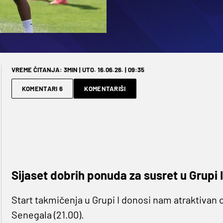
VREME ČITANJA: 3MIN | UTO. 16.06.26. | 09:35
KOMENTARI 6
KOMENTARIŠI
Sijaset dobrih ponuda za susret u Grupi I
Start takmičenja u Grupi I donosi nam atraktivan 
Senegala (21.00).