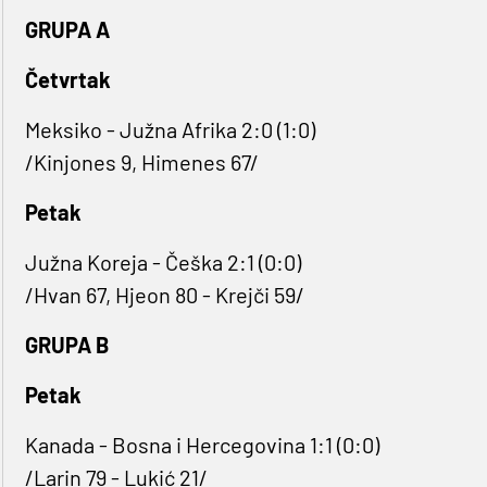
GRUPA A
Četvrtak
Meksiko - Južna Afrika 2:0 (1:0)
/Kinjones 9, Himenes 67/
Petak
Južna Koreja - Češka 2:1 (0:0)
/Hvan 67, Hjeon 80 - Krejči 59/
GRUPA B
Petak
Kanada - Bosna i Hercegovina 1:1 (0:0)
/Larin 79 - Lukić 21/