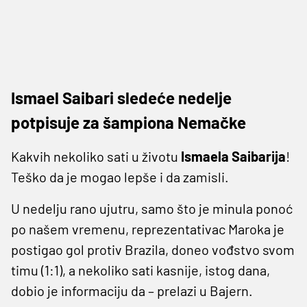
Ismael Saibari sledeće nedelje
potpisuje za šampiona Nemačke
Kakvih nekoliko sati u životu
Ismaela Saibarija
!
Teško da je mogao lepše i da zamisli.
U nedelju rano ujutru, samo što je minula ponoć
po našem vremenu, reprezentativac Maroka je
postigao gol protiv Brazila, doneo vođstvo svom
timu (1:1), a nekoliko sati kasnije, istog dana,
dobio je informaciju da – prelazi u Bajern.