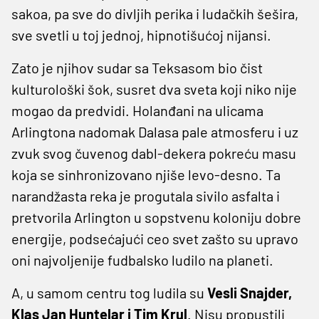
sakoa, pa sve do divljih perika i ludačkih šešira,
sve svetli u toj jednoj, hipnotišućoj nijansi.
Zato je njihov sudar sa Teksasom bio čist
kulturološki šok, susret dva sveta koji niko nije
mogao da predvidi. Holanđani na ulicama
Arlingtona nadomak Dalasa pale atmosferu i uz
zvuk svog čuvenog dabl-dekera pokreću masu
koja se sinhronizovano njiše levo-desno. Ta
narandžasta reka je progutala sivilo asfalta i
pretvorila Arlington u sopstvenu koloniju dobre
energije, podsećajući ceo svet zašto su upravo
oni najvoljenije fudbalsko ludilo na planeti.
A, u samom centru tog ludila su
Vesli Snajder,
Klas Jan Huntelar i Tim Krul
. Nisu propustili