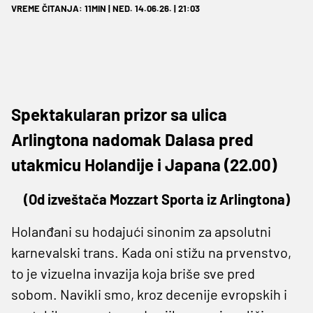
VREME ČITANJA: 11MIN | NED. 14.06.26. | 21:03
Spektakularan prizor sa ulica
Arlingtona nadomak Dalasa pred
utakmicu Holandije i Japana (22.00)
(Od izveštača Mozzart Sporta iz Arlingtona)
Holanđani su hodajući sinonim za apsolutni
karnevalski trans. Kada oni stižu na prvenstvo,
to je vizuelna invazija koja briše sve pred
sobom. Navikli smo, kroz decenije evropskih i