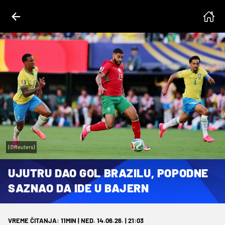
(©Reuters)
UJUTRU DAO GOL BRAZILU, POPODNE
SAZNAO DA IDE U BAJERN
VREME ČITANJA: 11MIN | NED. 14.06.26. | 21:03