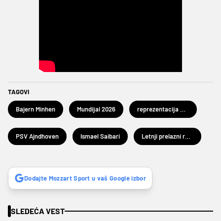
TAGOVI
Bajern Minhen
Mundijal 2026
reprezentacija Maroka
PSV Ajndhoven
Ismael Saibari
Letnji prelazni rok 2026
Dodajte Mozzart Sport u vaš Google izbor
SLEDEĆA VEST