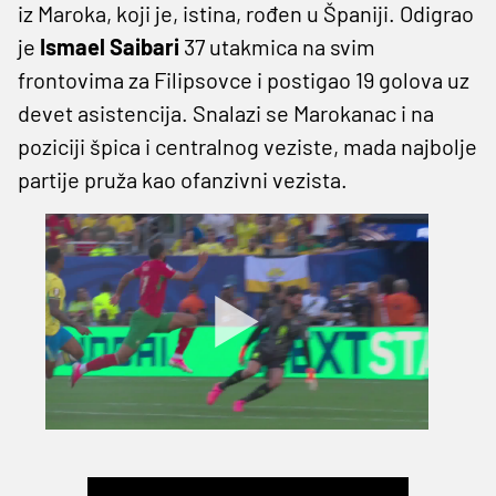
iz Maroka, koji je, istina, rođen u Španiji. Odigrao
je
Ismael Saibari
37 utakmica na svim
frontovima za Filipsovce i postigao 19 golova uz
devet asistencija. Snalazi se Marokanac i na
poziciji špica i centralnog veziste, mada najbolje
partije pruža kao ofanzivni vezista.