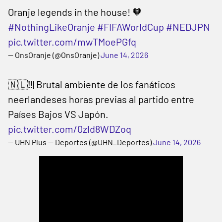
Oranje legends in the house! 🧡
#NothingLikeOranje
#FIFAWorldCup
#NEDJPN
pic.twitter.com/mwTMoePGfq
— OnsOranje (@OnsOranje)
June 14, 2026
🇳🇱‼️| Brutal ambiente de los fanáticos
neerlandeses horas previas al partido entre
Países Bajos VS Japón.
pic.twitter.com/0zld8WDZoq
— UHN Plus — Deportes (@UHN_Deportes)
June 14, 2026