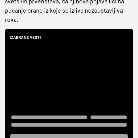
svetskih prvenstava, da njihova pojava liči na
pucanje brane iz koje se izliva nezaustavljiva
reka.
IZABRANE VESTI