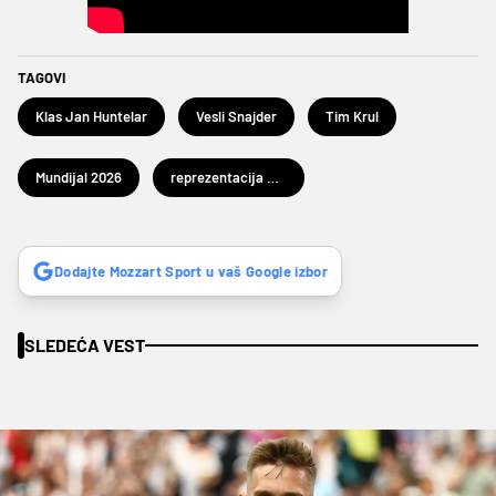
TAGOVI
Klas Jan Huntelar
Vesli Snajder
Tim Krul
Mundijal 2026
reprezentacija Holandije
Dodajte Mozzart Sport u vaš Google izbor
SLEDEĆA VEST