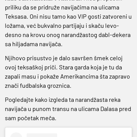
priliku da se pridruže navijačima na ulicama
Teksasa. Oni nisu tamo kao VIP gosti zatvoreni u
ložama, već bukvalno partijaju i skaču levo-
desno na krovu onog narandžastog dabl-dekera
sa hiljadama navijača.
Njihovo prisustvo je dalo savršen šmek celoj
ovoj teksaškoj priči. Stara garda koja je tu da
zapali masu i pokaže Amerikancima šta zapravo
znači fudbalska groznica.
Pogledajte kako izgleda ta narandžasta reka
navijača u punom transu na ulicama Dalasa pred
sam početak meča.