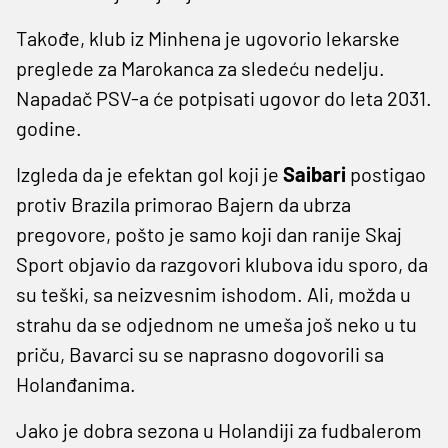
Takođe, klub iz Minhena je ugovorio lekarske
preglede za Marokanca za sledeću nedelju.
Napadač PSV-a će potpisati ugovor do leta 2031.
godine.
Izgleda da je efektan gol koji je
Saibari
postigao
protiv Brazila primorao Bajern da ubrza
pregovore, pošto je samo koji dan ranije Skaj
Sport objavio da razgovori klubova idu sporo, da
su teški, sa neizvesnim ishodom. Ali, možda u
strahu da se odjednom ne umeša još neko u tu
priču, Bavarci su se naprasno dogovorili sa
Holanđanima.
Jako je dobra sezona u Holandiji za fudbalerom