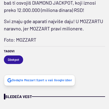
baš ti osvojiš DIAMOND JACKPOT, koji iznosi
preko 12.000.000 (miliona dinara) RSD!
Svi znaju gde aparati najviše daju! U MOZZARTU
naravno, jer MOZZART pravi milionere.
Foto: MOZZART
TAGOVI
Džekpot
Dodajte Mozzart Sport u vaš Google izbor
SLEDEĆA VEST