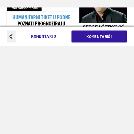
KOMENTARI 3
KOMENTARIŠI
HUMANITARNI TIKET U PODNE: AKO
ČOLA POBEDI, SERGEJ ĆETKOVIĆ
ČASTI ZVONČICU
VREME ČITANJA: 1MIN | PON. 04.02.19. | 12:42