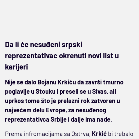
Da li će nesuđeni srpski
reprezentativac okrenuti novi list u
karijeri
Nije se dalo Bojanu Krkiću da završi tmurno
poglavlje u Stouku i preseli se u Sivas, ali
uprkos tome što je prelazni rok zatvoren u
najvećem delu Evrope, za nesuđenog
reprezentativca Srbije i dalje ima nade
.
Prema infromacijama sa Ostrva,
Krkić
bi trebalo