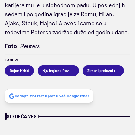
karijera mu je u slobodnom padu. U poslednjih
sedam i po godina igrao je za Romu, Milan,
Ajaks, Stouk, Majnc i Alaves i samo se u
redovima Potersa zadržao duže od godinu dana.
Foto
:
Reuters
TAGOVI
Bojan Krkić
Nju Ingland Revolušn
Zimski prelazni rok 2019
Dodajte Mozzart Sport u vaš Google izbor
SLEDEĆA VEST