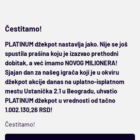
Čestitamo!
PLATINUM džekpot nastavlja jako. Nije se još
spustila prašina koju je izazvao prethodni
dobitak, a već imamo NOVOG MILIONERA!
Sjajan dan za našeg igrača koji je u okviru
džekpot akcije danas na uplatno-isplatnom
mestu Ustanička 2.1 u Beogradu, uhvatio
PLATINUM džekpot u vrednosti od tačno
1.002.130,26 RSD!
Čestitamo!