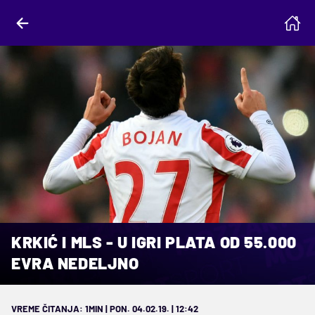
KRKIĆ I MLS - U IGRI PLATA OD 55.000
EVRA NEDELJNO
VREME ČITANJA: 1MIN | PON. 04.02.19. | 12:42