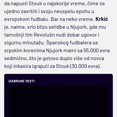
da napusti Stouk u najskorije vreme, čime će
ujedno završiti i svoju neuspelu epohu u
evropskom fudbalu. Bar na neko vreme.
Krkić
je, naime, vrlo blizu selidbe u Njujork, gde mu
tamošnji tim Revolušn nudi dobar ugovor i
sigurnu minutažu. Španskog fudbalera sa
srpskim korenima Njujork mami sa 55.000 evra
sedmično, što je gotovo duplo više od novca
koji inkasira igrajući za Stouk (30.000 evra).
IZABRANE VESTI