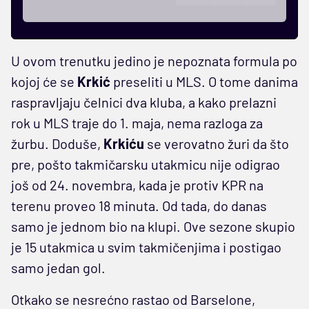
U ovom trenutku jedino je nepoznata formula po
kojoj će se
Krkić
preseliti u MLS. O tome danima
raspravljaju čelnici dva kluba, a kako prelazni
rok u MLS traje do 1. maja, nema razloga za
žurbu. Doduše,
Krkiću
se verovatno žuri da što
pre, pošto takmičarsku utakmicu nije odigrao
još od 24. novembra, kada je protiv KPR na
terenu proveo 18 minuta. Od tada, do danas
samo je jednom bio na klupi. Ove sezone skupio
je 15 utakmica u svim takmičenjima i postigao
samo jedan gol.
Otkako se nesrećno rastao od Barselone,