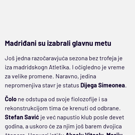
Madriđani su izabrali glavnu metu
Još jedna razočaravjuća sezona bez trofeja je
iza madridskogn Atletika. I očigledno je vreme
za velike promene. Naravno, jedina
nepromenjiva stavr je status
Dijega
Simeonea
.
Čolo
ne odstupa od svoje fiolozofije i sa
rekonstrukcijom tima će krenuti od odbrane.
Stefan
Savić
je već napustio klub posle devet
godina, a uskoro će za njim još barem dvojica
štopera. Ugovori ističu
Akselu
Vitselu
,
Mariju