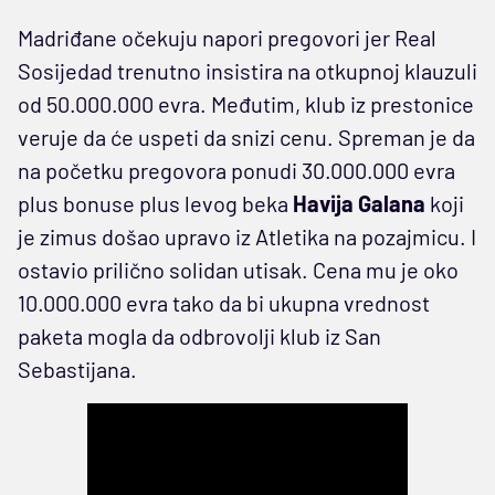
Madriđane očekuju napori pregovori jer Real
Sosijedad trenutno insistira na otkupnoj klauzuli
od 50.000.000 evra. Međutim, klub iz prestonice
veruje da će uspeti da snizi cenu. Spreman je da
na početku pregovora ponudi 30.000.000 evra
plus bonuse plus levog beka
Havija
Galana
koji
je zimus došao upravo iz Atletika na pozajmicu. I
ostavio prilično solidan utisak. Cena mu je oko
10.000.000 evra tako da bi ukupna vrednost
paketa mogla da odbrovolji klub iz San
Sebastijana.