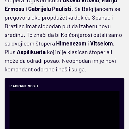
Ermosu
i
Gabrijelu
Paulisti
. Sa Belgijancem se
pregovora oko propdužetka dok će Španac i
Brazilac imat slobodan put da izaberu novu
sredinu. To znači da bi Kolčonjerosi ostali samo
sa dvojicom štopera
Himenezom
i
Vitselom
.
Plus
Aspilikueta
koji nije klasičan štoper ali
može da odradi posao. Neophodan im je novi
komandant odbrane i našli su ga.
IZABRANE VESTI