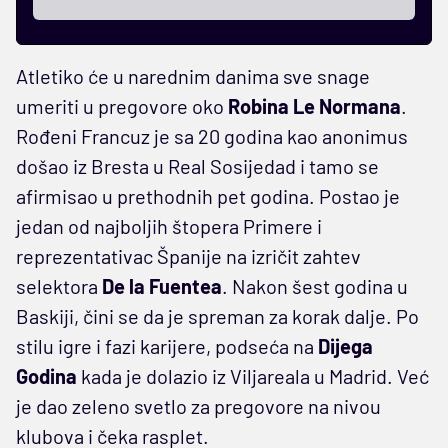
Atletiko će u narednim danima sve snage
umeriti u pregovore oko
Robina
Le
Normana
.
Rođeni Francuz je sa 20 godina kao anonimus
došao iz Bresta u Real Sosijedad i tamo se
afirmisao u prethodnih pet godina. Postao je
jedan od najboljih štopera Primere i
reprezentativac Španije na izričit zahtev
selektora
De
la
Fuentea
. Nakon šest godina u
Baskiji, čini se da je spreman za korak dalje. Po
stilu igre i fazi karijere, podseća na
Dijega
Godina
kada je dolazio iz Viljareala u Madrid. Već
je dao zeleno svetlo za pregovore na nivou
klubova i čeka rasplet.