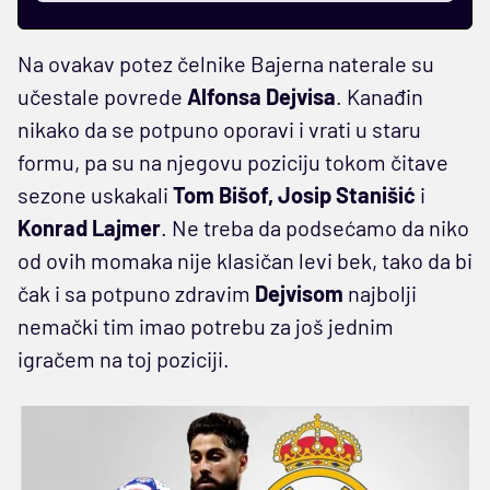
Na ovakav potez čelnike Bajerna naterale su
učestale povrede
Alfonsa Dejvisa
. Kanađin
nikako da se potpuno oporavi i vrati u staru
formu, pa su na njegovu poziciju tokom čitave
sezone uskakali
Tom Bišof, Josip Stanišić
i
Konrad Lajmer
. Ne treba da podsećamo da niko
od ovih momaka nije klasičan levi bek, tako da bi
čak i sa potpuno zdravim
Dejvisom
najbolji
nemački tim imao potrebu za još jednim
igračem na toj poziciji.