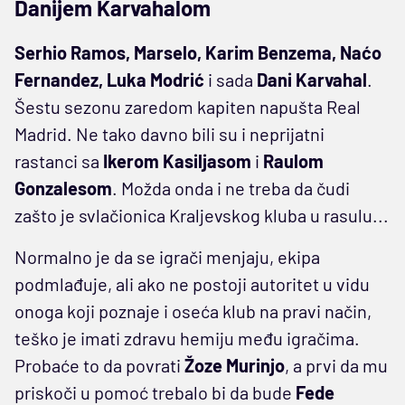
Danijem Karvahalom
Serhio Ramos, Marselo, Karim Benzema, Naćo
Fernandez, Luka Modrić
i sada
Dani Karvahal
.
Šestu sezonu zaredom kapiten napušta Real
Madrid. Ne tako davno bili su i neprijatni
rastanci sa
Ikerom Kasiljasom
i
Raulom
Gonzalesom
. Možda onda i ne treba da čudi
zašto je svlačionica Kraljevskog kluba u rasulu...
Normalno je da se igrači menjaju, ekipa
podmlađuje, ali ako ne postoji autoritet u vidu
onoga koji poznaje i oseća klub na pravi način,
teško je imati zdravu hemiju među igračima.
Probaće to da povrati
Žoze Murinjo
, a prvi da mu
priskoči u pomoć trebalo bi da bude
Fede