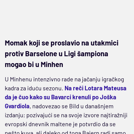
Momak koji se proslavio na utakmici
protiv Barselone u Ligi šampiona
mogao bi u Minhen
U Minhenu intenzivno rade na jačanju igračkog
kadra za iduću sezonu.
Na reči Lotara Mateusa
da je čuo kako su Bavarci krenuli po Joška
Gvardiola
, nadovezao se Bild u današnjem
izdanju; pozivajući se na svoje izvore najtiražniji
evropski dnevnik maltene je potvrdio da se
nešto kuva, ali daleko od toga Bajern radi samo