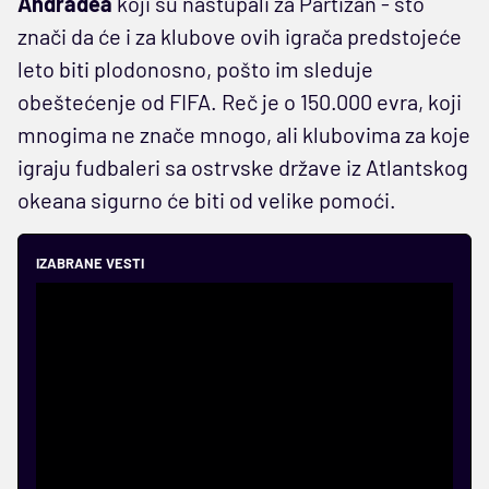
Andradea
koji su nastupali za Partizan - što
znači da će i za klubove ovih igrača predstojeće
leto biti plodonosno, pošto im sleduje
obeštećenje od FIFA. Reč je o 150.000 evra, koji
mnogima ne znače mnogo, ali klubovima za koje
igraju fudbaleri sa ostrvske države iz Atlantskog
okeana sigurno će biti od velike pomoći.
IZABRANE VESTI