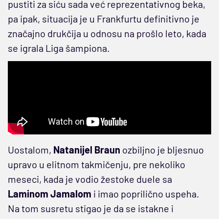
pustiti za siću sada već reprezentativnog beka,
pa ipak, situacija je u Frankfurtu definitivno je
značajno drukčija u odnosu na prošlo leto, kada
se igrala Liga šampiona.
Uostalom,
Natanijel Braun
ozbiljno je bljesnuo
upravo u elitnom takmičenju, pre nekoliko
meseci, kada je vodio žestoke duele sa
Laminom Jamalom
i imao poprilično uspeha.
Na tom susretu stigao je da se istakne i