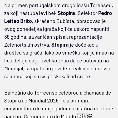
Na primer, portugalskom drugoligašu Torenseu,
za koji nastupa levi bek
Stopira
. Selektor
Pedro
Leitao Brito
, skraćeno Bubista, obradovao je
ovog ponedeljka igrača koji će uskoro napuniti
38 godina, a zvaničan spisak reprezentacije
Zelenortskih ostrva,
Stopira
je dočekao u
društvu saigrača. Iako po smešku koji je imao na
licu deluje da je uveliko znao da će putovati na
Mundijal, simpatično je videti reakciju njegovih
saigrača koji su svi poskakali od sreće.
Balneário do Torreense celebrou a chamada de
Stopira ao Mundial 2026 - é a primeira
convocatória de um jogador na história do clube
para um Campeonato do Mundo 🇨🇻💙