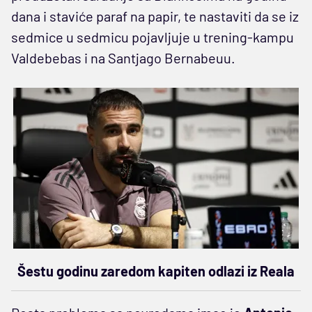
dana i staviće paraf na papir, te nastaviti da se iz
sedmice u sedmicu pojavljuje u trening-kampu
Valdebebas i na Santjago Bernabeuu.
Šestu godinu zaredom kapiten odlazi iz Reala