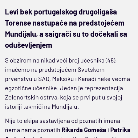
Levi bek portugalskog drugoligaša
Torense nastupaće na predstojećem
Mundijalu, a saigrači su to dočekali sa
oduševljenjem
S obzirom na nikad veći broj učesnika (48),
imaćemo na predstojećem Svetskom
prvenstvu u SAD, Meksiku i Kanadi neke veoma
egzotične učesnike. Jedan je reprezentacija
Zelenortskih ostrva, koja se prvi put u svojoj
istoriji takmiči na Mundijalu.
Nije to ekipa sastavljena od poznatih imena -
nema nama poznatih
Rikarda Gomeša
i
Patrika