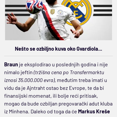
Nešto se ozbiljno kuva oko Gvardiola...
Braun
je eksplodirao u poslednjih godina i nije
nimalo jeftin
(tržišna cena po Transfermarktu
iznosi 35.000.000 evra)
, međutim treba imati u
vidu da je Ajntraht ostao bez Evrope, te da bi
finansijski momenat, ili bolje reći pritisak,
mogao da bude ozbiljan pregovarački adut kluba
iz Minhena. Daleko od toga da će
Markus Kreše