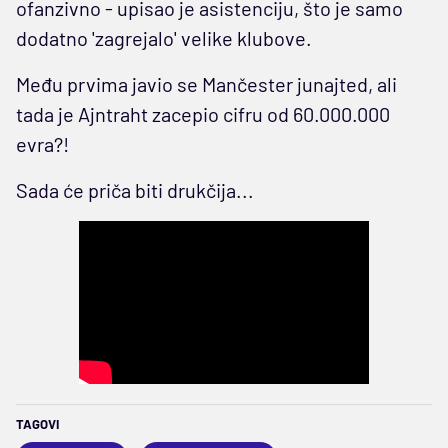
ofanzivno - upisao je asistenciju, što je samo
dodatno 'zagrejalo' velike klubove.
Među prvima javio se Mančester junajted, ali
tada je Ajntraht zacepio cifru od 60.000.000
evra?!
Sada će priča biti drukčija...
TAGOVI