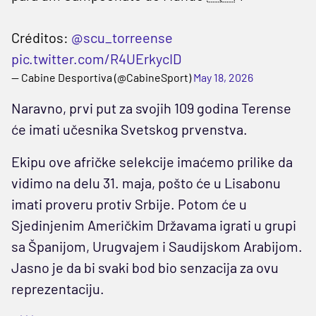
Créditos:
@scu_torreense
pic.twitter.com/R4UErkycID
— Cabine Desportiva (@CabineSport)
May 18, 2026
Naravno, prvi put za svojih 109 godina Terense
će imati učesnika Svetskog prvenstva.
Ekipu ove afričke selekcije imaćemo prilike da
vidimo na delu 31. maja, pošto će u Lisabonu
imati proveru protiv Srbije. Potom će u
Sjedinjenim Američkim Državama igrati u grupi
sa Španijom, Urugvajem i Saudijskom Arabijom.
Jasno je da bi svaki bod bio senzacija za ovu
reprezentaciju.