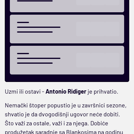
Uzmi ili ostavi -
Antonio Ridiger
je prihvatio.
Nemački štoper popustio je u završnici sezone,
shvatio je da dvogodišnji ugovor neće dobiti.
Što važi za ostale, važi i za njega. Dobiće
produžetak saradnje sa Blankosima na godinu