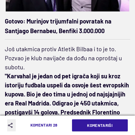
Gotovo: Murinjov trijumfalni povratak na
Santjago Bernabeu, Benfiki 3.000.000
Još utakmica protiv Atletik Bilbaa i to je to.
Pozvao je klub navijače da dođu na oproštaj u
subotu.
"Karvahal je jedan od pet igrača koji su kroz
istoriju fudbala uspeli da osvoje šest evropskih
kupova. Bio je deo tima u jednoj od najsjajnijih
era Real Madrida. Odigrao je 450 utakmica,
postigavši 14 golova. Predsednik Florentino
Perez je rekao da je Dani Karvahal legenda i
KOMENTARI 28
KOMENTARIŠI
simbol Real Madrida i naše omladinske škole.