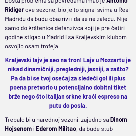
Dosta problema sa povredama imao je
Antonio
Ridiger
ove sezone, bio je to signal svima u Real
Madridu da budu obazrivi i da se ne zaleću. Nije
samo do krštenice defanzivca koji je pre četiri
godine stigao u Madrid i sa Kraljevskim klubom
osvojio osam trofeja.
Kraljevski lajv je seo na tron! Lajv u Mozzartu je
nikad dinamičniji, pregledniji, jasniji, a zašto?
Pa da bi se tvoj osećaj za sledeći gol ili plus
poena pretvorio u potencijalno dobitni tiket
brže nego što Italijan srkne kraći espreso na
putu do posla.
Trebalo bi u narednoj sezoni, zajedno sa
Dinom
Hojsenom
i
Ederom Militao
, da bude stub