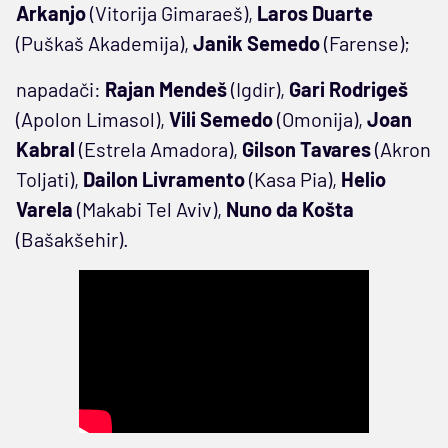
Arkanjo
(Vitorija Gimaraeš),
Laros Duarte
(Puškaš Akademija),
Janik Semedo
(Farense);
napadači:
Rajan Mendeš
(Igdir),
Gari Rodrigeš
(Apolon Limasol),
Vili Semedo
(Omonija),
Joan
Kabral
(Estrela Amadora),
Gilson Tavares
(Akron
Toljati),
Dailon Livramento
(Kasa Pia),
Helio
Varela
(Makabi Tel Aviv),
Nuno da Košta
(Bašakšehir).