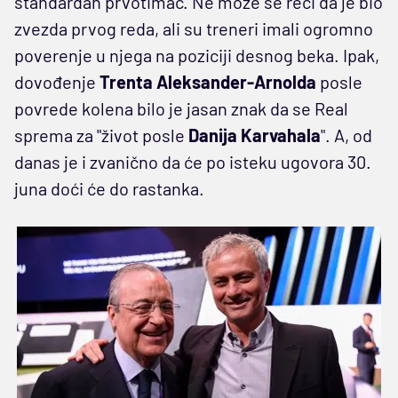
standardan prvotimac. Ne može se reći da je bio
zvezda prvog reda, ali su treneri imali ogromno
poverenje u njega na poziciji desnog beka. Ipak,
dovođenje
Trenta Aleksander-Arnolda
posle
povrede kolena bilo je jasan znak da se Real
sprema za "život posle
Danija Karvahala
". A, od
danas je i zvanično da će po isteku ugovora 30.
juna doći će do rastanka.