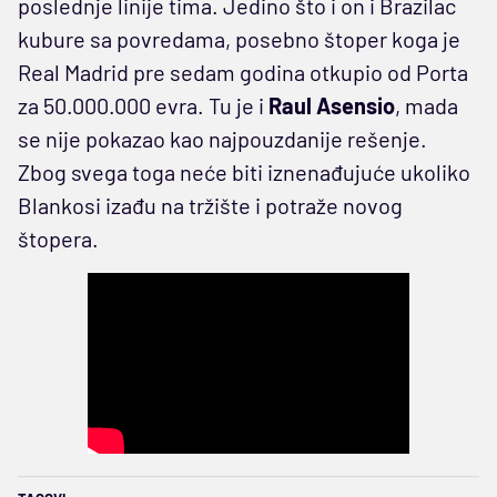
poslednje linije tima. Jedino što i on i Brazilac
kubure sa povredama, posebno štoper koga je
Real Madrid pre sedam godina otkupio od Porta
za 50.000.000 evra. Tu je i
Raul Asensio
, mada
se nije pokazao kao najpouzdanije rešenje.
Zbog svega toga neće biti iznenađujuće ukoliko
Blankosi izađu na tržište i potraže novog
štopera.