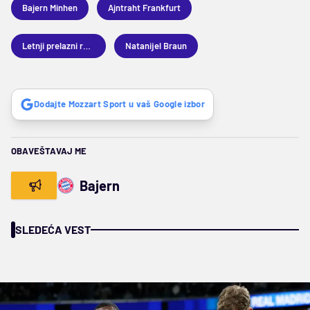
Bajern Minhen
Ajntraht Frankfurt
Letnji prelazni rok 2026
Natanijel Braun
Dodajte Mozzart Sport u vaš Google izbor
OBAVEŠTAVAJ ME
Bajern
SLEDEĆA VEST