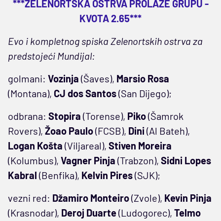
***ZELENORTSKA OSTRVA PROLAZE GRUPU -
KVOTA 2.65***
Evo i kompletnog spiska Zelenortskih ostrva za
predstojeći Mundijal:
golmani:
Vozinja
(Šaves),
Marsio Rosa
(Montana),
CJ dos Santos
(San Dijego);
odbrana:
Stopira
(Torense),
Piko
(Šamrok
Rovers),
Žoao Paulo
(FCSB),
Dini
(Al Bateh),
Logan Košta
(Viljareal),
Stiven Moreira
(Kolumbus),
Vagner Pinja
(Trabzon),
Sidni Lopes
Kabral
(Benfika),
Kelvin Pires
(SJK);
vezni red:
Džamiro Monteiro
(Zvole),
Kevin Pinja
(Krasnodar),
Deroj Duarte
(Ludogorec),
Telmo