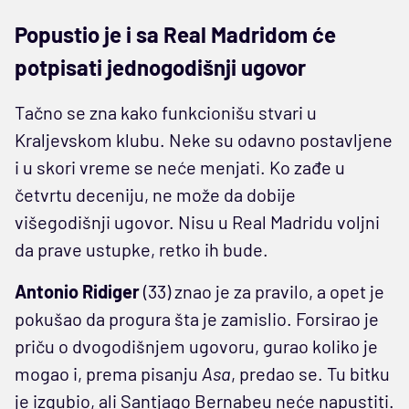
Popustio je i sa Real Madridom će
potpisati jednogodišnji ugovor
Tačno se zna kako funkcionišu stvari u
Kraljevskom klubu. Neke su odavno postavljene
i u skori vreme se neće menjati. Ko zađe u
četvrtu deceniju, ne može da dobije
višegodišnji ugovor. Nisu u Real Madridu voljni
da prave ustupke, retko ih bude.
Antonio Ridiger
(33) znao je za pravilo, a opet je
pokušao da progura šta je zamislio. Forsirao je
priču o dvogodišnjem ugovoru, gurao koliko je
mogao i, prema pisanju
Asa
, predao se. Tu bitku
je izgubio, ali Santjago Bernabeu neće napustiti.