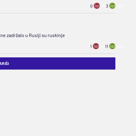
ion:minus
ion:plus
0
3
ne zadržalo u Rusiji su ruskinje
ion:minus
ion:plus
1
11
RIŠI