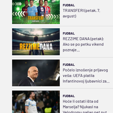
FUDBAL
TRANSFERI (petak, 7.
avgust)
FUDBAL
REZZIME DANA (petak):
Ako se po petku vikend
poznaje...
FUDBAL
Počelo iznošenje prljavog
veša: UEFA platila
Infantinovoj ljubavnici za
ćutanje
FUDBAL
Hoće li ostati išta od
Marselja? Njukasl na
Velodromu našao pet puta