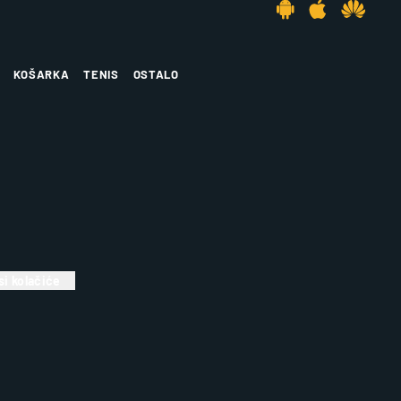
KOŠARKA
TENIS
OSTALO
i kolačiće