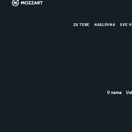
ZA TEBE
NASLOVNA
SVE V
O nama
Us