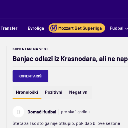
Transferi
Evroliga
Mozzart Bet Superliga
Fudbal
KOMENTARI NA VEST
Banjac odlazi iz Krasnodara, ali ne na
KOMENTARIŠI
Hronološki
Pozitivni
Negativni
D
Domaći fudbal
pre oko 1 godinu
Šteta za Tsc što ga nije otkupio, pokidao bi ove sezone