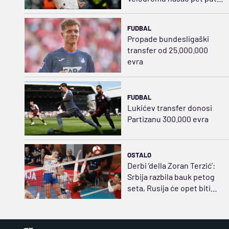
jeftiniju zamenu za Bruna
FUDBAL
Propade bundesligaški
transfer od 25.000.000
evra
FUDBAL
Lukićev transfer donosi
Partizanu 300.000 evra
OSTALO
Derbi ’della Zoran Terzić’:
Srbija razbila bauk petog
seta, Rusija će opet biti
strah i trepet