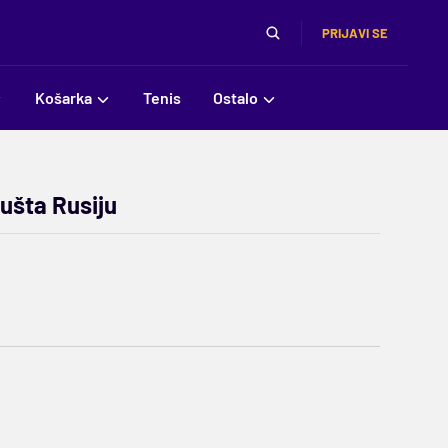
PRIJAVI SE
Košarka
Tenis
Ostalo
pušta Rusiju