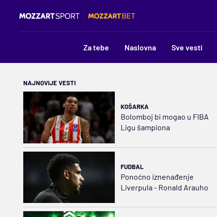
Za tebe
Naslovna
Sve vesti
NAJNOVIJE VESTI
KOŠARKA
Bolomboj bi mogao u FIBA
Ligu šampiona
FUDBAL
Ponoćno iznenađenje
Liverpula - Ronald Arauho