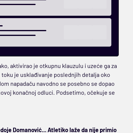
o, aktivirao je otkupnu klauzulu i uzeće ga za
u toku je usklađivanje poslednjih detalja oko
ladom napadaču navodno se posebno se dopao
egovoj konačnoj odluci. Podsetimo, očekuje se
doje Domanović... Atletiko laže da nije primio