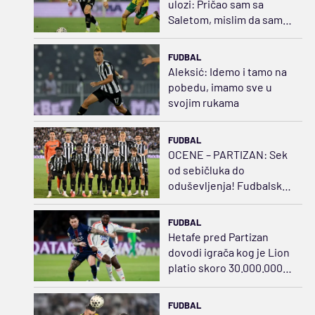
ulozi: Pričao sam sa
Saletom, mislim da sam
opravdao tu poziciju
FUDBAL
Aleksić: Idemo i tamo na
pobedu, imamo sve u
svojim rukama
FUDBAL
OCENE – PARTIZAN: Sek
od sebičluka do
oduševljenja! Fudbalski
švrća Kostić
FUDBAL
Hetafe pred Partizan
dovodi igrača kog je Lion
platio skoro 30.000.000
evra
FUDBAL