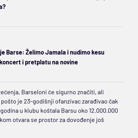
a?
e Barse: Želimo Jamala i nudimo kesu
koncert i pretplatu na novine
ećenja, Barseloni će sigurno značiti, ali
, pošto je 23-godišnji ofanzivac zarađivao čak
a godina u klubu koštala Barsu oko 12.000.000
kom otvara se prostor za dovođenje još