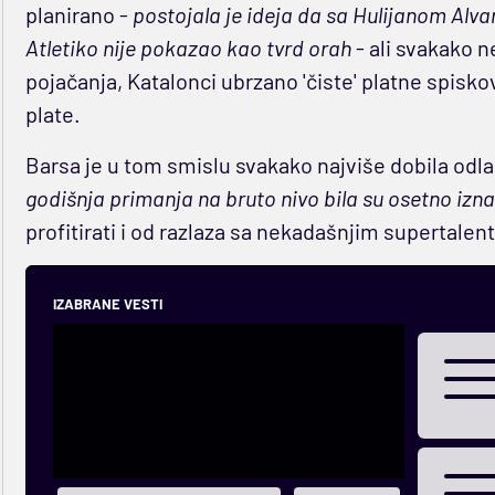
planirano -
postojala je ideja da sa Hulijanom Alv
Atletiko nije pokazao kao tvrd orah
- ali svakako 
pojačanja, Katalonci ubrzano 'čiste' platne spisko
plate.
Barsa je u tom smislu svakako najviše dobila od
godišnja primanja na bruto nivo bila su osetno izn
profitirati i od razlaza sa nekadašnjim supertale
IZABRANE VESTI