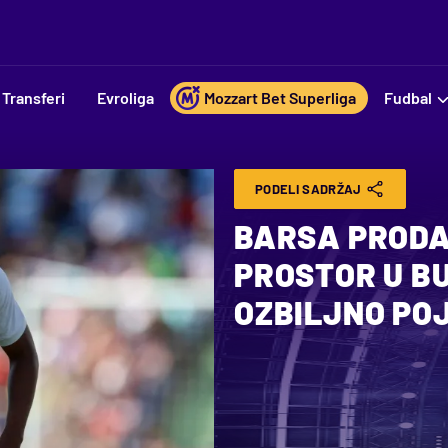
Transferi
Evroliga
Mozzart Bet Superliga
Fudbal
PODELI SADRŽAJ
BARSA PRODA
PROSTOR U B
OZBILJNO PO