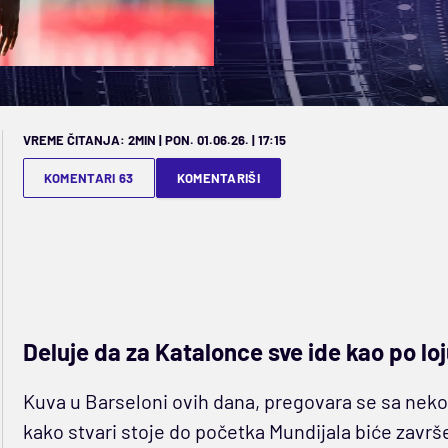
VREME ČITANJA: 2MIN | PON. 01.06.26. | 17:15
KOMENTARI 63
KOMENTARIŠI
Deluje da za Katalonce sve ide kao po loj
Kuva u Barseloni ovih dana, pregovara se sa nekol
kako stvari stoje do početka Mundijala biće završe