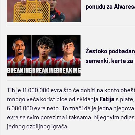
ponudu za Alvares
Žestoko podbadanj
semenki, karte za 
Tih je 11.000.000 evra što će dobiti na konto obešt
mnogo veća korist biće od skidanja
Fatija
s plate
6.000.000 evra neto. To znači da je jedna njegov
evra sa svim porezima i taksama. Njegovim odlas
jednog ozbiljnog igrača.