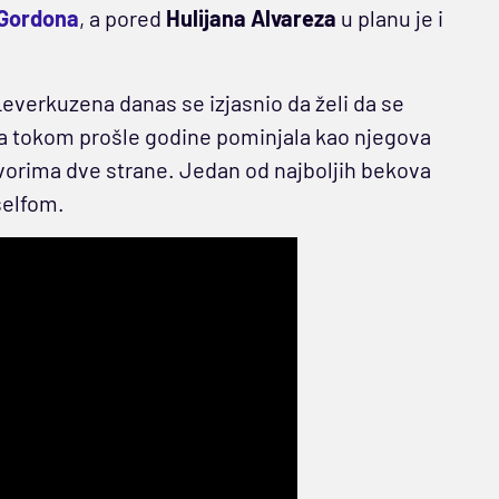
 Gordona
, a pored
Hulijana Alvareza
u planu je i
 Leverkuzena danas se izjasnio da želi da se
sa tokom prošle godine pominjala kao njegova
vorima dve strane. Jedan od najboljih bekova
selfom.