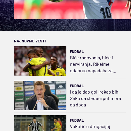
NAJNOVIJE VESTI
FUDBAL
Biće radovanja, biće i
nerviranja: Rikelme
odabrao napadača za
Boku i razbuktao požar
strasti
FUDBAL
I da je dao gol, rekao bih
Seku da sledeći put mora
da doda
FUDBAL
Vukotić u drugačijoj