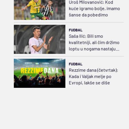
Uroš Milovanović: Kod
kuće igramo bolje, imamo
šanse da pobedimo
FUDBAL
Saša Ilić: Bili smo
kvalitetniji, ali čim držimo
loptu u nogama nastaju
problemi
FUDBAL
Rezzime dana (četvrtak):
Kada i Valjak melje po
Evropi, lakše se diše