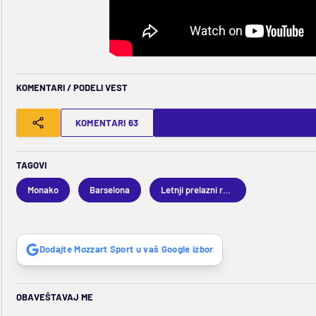
KOMENTARI / PODELI VEST
KOMENTARI 63
TAGOVI
Monako
Barselona
Letnji prelazni rok 2026
Dodajte Mozzart Sport u vaš Google izbor
OBAVEŠTAVAJ ME