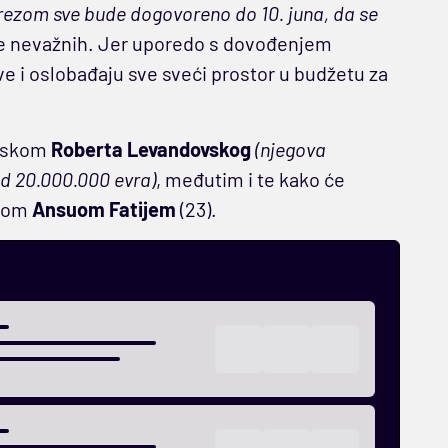
arezom sve bude dogovoreno do 10. juna, da se
ne nevažnih. Jer uporedo s dovođenjem
ve i oslobađaju sve sveći prostor u budžetu za
laskom
Roberta Levandovskog
(njegova
ad 20.000.000 evra)
, međutim i te kako će
ntom
Ansuom Fatijem
(23).