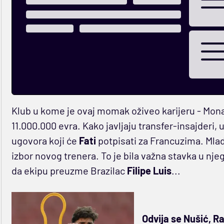
Klub u kome je ovaj momak oživeo karijeru - Monak
11.000.000 evra. Kako javljaju transfer-insajderi, 
ugovora koji će
Fati
potpisati za Francuzima. M
izbor novog trenera. To je bila važna stavka u nj
da ekipu preuzme Brazilac
Filipe Luis
...
Odvija se Nušić, Ra