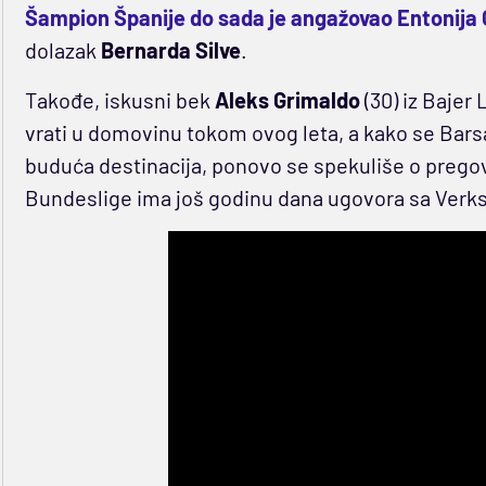
Šampion Španije do sada je angažovao Entonija
dolazak
Bernarda Silve
.
Takođe, iskusni bek
Aleks Grimaldo
(30) iz Bajer
vrati u domovinu tokom ovog leta, a kako se Bar
buduća destinacija, ponovo se spekuliše o prego
Bundeslige ima još godinu dana ugovora sa Verk