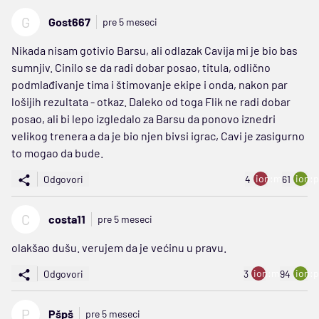
G
Gost667
pre 5 meseci
Nikada nisam gotivio Barsu, ali odlazak Cavija mi je bio bas
sumnjiv. Cinilo se da radi dobar posao, titula, odlično
podmlađivanje tima i štimovanje ekipe i onda, nakon par
lošijih rezultata - otkaz. Daleko od toga Flik ne radi dobar
posao, ali bi lepo izgledalo za Barsu da ponovo iznedri
velikog trenera a da je bio njen bivsi igrac, Cavi je zasigurno
to mogao da bude.
ion:minus
ion:p
Odgovori
4
61
C
costa11
pre 5 meseci
olakšao dušu. verujem da je većinu u pravu.
ion:minus
ion:p
Odgovori
3
94
P
Pšpš
pre 5 meseci