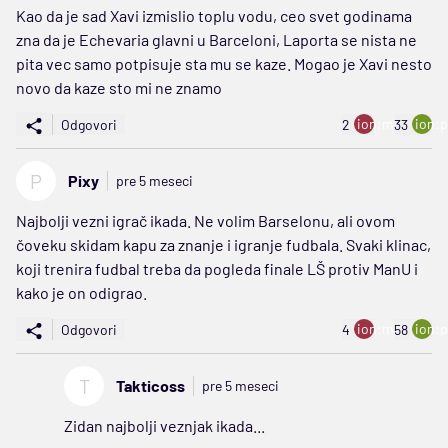
Kao da je sad Xavi izmislio toplu vodu, ceo svet godinama
zna da je Echevaria glavni u Barceloni, Laporta se nista ne
pita vec samo potpisuje sta mu se kaze. Mogao je Xavi nesto
novo da kaze sto mi ne znamo
ion:minus
ion:p
Odgovori
2
33
P
Pixy
pre 5 meseci
Najbolji vezni igrač ikada. Ne volim Barselonu, ali ovom
čoveku skidam kapu za znanje i igranje fudbala. Svaki klinac,
koji trenira fudbal treba da pogleda finale LŠ protiv ManU i
kako je on odigrao.
ion:minus
ion:p
Odgovori
4
58
T
Takticoss
pre 5 meseci
Zidan najbolji veznjak ikada...