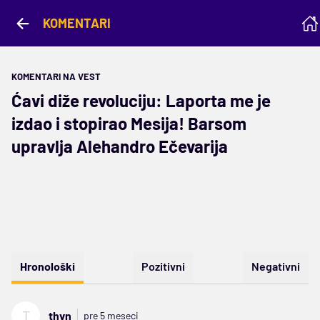
KOMENTARI
KOMENTARI NA VEST
Ćavi diže revoluciju: Laporta me je
izdao i stopirao Mesija! Barsom
upravlja Alehandro Ečevarija
Hronološki
Pozitivni
Negativni
T
thvn
pre 5 meseci