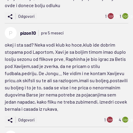
ovde i donece bolju odluku
ion:minus
ion:p
Odgovori
1
1
P
pizon10
pre 5 meseci
okej i sta sad? Neka vodi klub ko hoce,klub ide dobrim
stopama pod Laportom, Xavi je sa boljim timom imao duplo
losiju sezonu od flikove prve. Raphinha je bio igrac za Betis
pod Xavijem,sad je zverka, da ne pricam o stilu
fudbala,pedriju, De Jongu... Ne vidim i ne kontam Xavijevu
pricu,ok skifsli su te ali sa razlogom,imali su boljeg,postavili
su boljeg i to je to, sada se vise i ne prica o nenormalnim
dugovima Barse jer nema potrebe za pojacanjima sem
jedan napadac, kako fliku ne treba zubimendi, iznedri covek
bernala i casada iz rukava.
ion:minus
ion:p
Odgovori
1
4