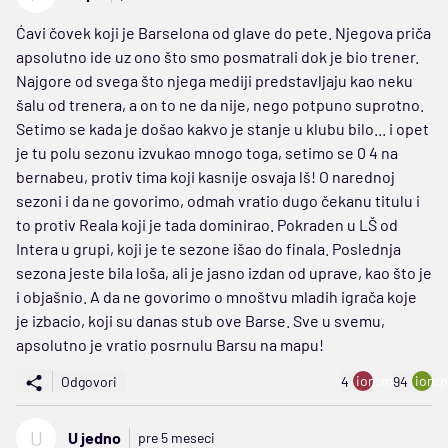
Ćavi čovek koji je Barselona od glave do pete. Njegova priča
apsolutno ide uz ono što smo posmatrali dok je bio trener.
Najgore od svega što njega mediji predstavljaju kao neku
šalu od trenera, a on to ne da nije, nego potpuno suprotno.
Setimo se kada je došao kakvo je stanje u klubu bilo... i opet
je tu polu sezonu izvukao mnogo toga, setimo se 0 4 na
bernabeu, protiv tima koji kasnije osvaja lš! O narednoj
sezoni i da ne govorimo, odmah vratio dugo čekanu titulu i
to protiv Reala koji je tada dominirao. Pokraden u LŠ od
Intera u grupi, koji je te sezone išao do finala. Poslednja
sezona jeste bila loša, ali je jasno izdan od uprave, kao što je
i objašnio. A da ne govorimo o mnoštvu mladih igrača koje
je izbacio, koji su danas stub ove Barse. Sve u svemu,
apsolutno je vratio posrnulu Barsu na mapu!
ion:minus
ion:p
Odgovori
4
94
U
U jedno
pre 5 meseci