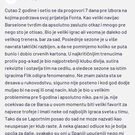
Cutao 2 godine i setio se da progovori 7 dana pre izbora na
kojima podrzava svoj prijatelja Fonta. Kao veliki navijac
Barselone tvrdim da apsolutno zasluzio otkaz i mnogo pre
nego sto je otisao. Bio je veliki igrac ali veoma je daleko od
velikog trenera, bar za sad. Poslednje sezone je u više
navrata taktički razbijen, a da ne pominjemo koliko se puta
bunio i dobio crvenih kartona. U najkritičnijim trenucima
protiv psg-a kad je bio najpotrebniji klubu divlja, sutira
rekvizite i ostavlja tim na cedilu, a sledece sezone sa istim
igracima Flik odigra fenomenalno. Ne znam zaista sta se
desava u rukovodstvu, sigurno nije posteno i kod god dodje
muljao bi na ovaj ili onaj nacin, klub je bio u velikim
problemima pre 5 godina i apsolutno niko, pa ni ja, nije
ocekivao da ce Barsa u ovom momentu biti veliki favorit za
najvece trofeje i imati neke od najboljih igraca sveta u timu.
Tako da se Laportnim posao do sad ne moze nazvati kao
neuspesan jer klub raste. A neka glasaci odluce ko je bolja
opcija za dalje, svakako su oni u Spaniji upućeniji nego mi