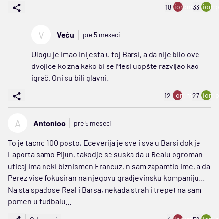
ion:minus
ion:p
18
33
V
Veću
pre 5 meseci
Ulogu je imao Inijesta u toj Barsi, a da nije bilo ove
dvojice ko zna kako bi se Mesi uopšte razvijao kao
igrač. Oni su bili glavni.
ion:minus
ion:p
12
27
A
Antonioo
pre 5 meseci
To je tacno 100 posto, Eceverija je sve i sva u Barsi dok je
Laporta samo Pijun, takodje se suska da u Realu ogroman
uticaj ima neki biznismen Francuz, nisam zapamtio ime, a da
Perez vise fokusiran na njegovu gradjevinsku kompaniju...
Na sta spadose Real i Barsa, nekada strah i trepet na sam
pomen u fudbalu...
ion:minus
ion:p