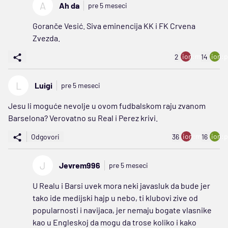
A
Ah da
pre 5 meseci
Goranče Vesić. Siva eminencija KK i FK Crvena
Zvezda.
ion:minus
ion:p
2
14
L
Luigi
pre 5 meseci
Jesu li moguće nevolje u ovom fudbalskom raju zvanom
Barselona? Verovatno su Real i Perez krivi.
ion:minus
ion:p
Odgovori
36
16
J
Jevrem996
pre 5 meseci
U Realu i Barsi uvek mora neki javasluk da bude jer
tako ide medijski hajp u nebo, ti klubovi zive od
popularnosti i navijaca, jer nemaju bogate vlasnike
kao u Engleskoj da mogu da trose koliko i kako