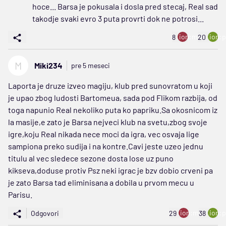
hoce... Barsa je pokusala i dosla pred stecaj, Real sad
takodje svaki evro 3 puta provrti dok ne potrosi...
ion:minus
ion:p
8
20
M
Miki234
pre 5 meseci
Laporta je druze izveo magiju, klub pred sunovratom u koji
je upao zbog ludosti Bartomeua, sada pod Flikom razbija, od
toga napunio Real nekoliko puta ko papriku.Sa okosnicom iz
la masije,e zato je Barsa nejveci klub na svetu,zbog svoje
igre,koju Real nikada nece moci da igra, vec osvaja lige
sampiona preko sudija i na kontre.Cavi jeste uzeo jednu
titulu al vec sledece sezone dosta lose uz puno
kikseva,doduse protiv Psz neki igrac je bzv dobio crveni pa
je zato Barsa tad eliminisana a dobila u prvom mecu u
Parisu.
ion:minus
ion:p
Odgovori
29
38