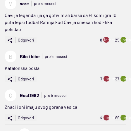
V
vare
pre 5 meseci
Ćavi je legenda i ja ga gotivim ali barsa sa Flikom igra 10
puta lepši fudbal.Rafinja kod Ćavija smešan kod Flika
pokidao
ion:minus
ion:p
Odgovori
8
25
B
Bilo i biće
pre 5 meseci
Katalonska posla
ion:minus
ion:p
Odgovori
7
37
G
Gost1992
pre 5 meseci
Znaci i oni imaju svog gorana vesica
ion:minus
ion:p
Odgovori
4
69