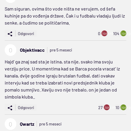
Sam siguran, ovima što vode ništa ne verujem, od šefa
kuhinje pa do vođenja države. Čak i u fudbalu vladaju ljudi iz
senke, a čudimo se političarima.
ion:minus
ion:p
Odgovori
0
104
O
Objektivacc
pre 5 meseci
Hajd’ ga znaj sad sta je istina, sta nije, svako ima svoju
verziju price. U momentima kad se Barca pocela vracat’ iz
kanala, dvije godine igraju brutalan fudbal, dati ovakav
intervju kad se treba izabrati novi predsjednik kluba je
pomalo sumnjivo. Xaviju ovo nije trebalo, on je jedan od
simbola kluba..
ion:minus
ion:p
Odgovori
27
10
Q
Qwartz
pre 5 meseci