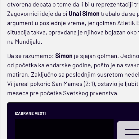
otvorena debata o tome da li bi u reprezentaciji
Zagovornici ideje da bi
Unai Simon
trebalo da se p
argument u poslednje vreme, jer golman Atletik B
situacija takva, opravdana je njihova bojazan oko
na Mundijalu.
Da se razumemo:
Simon
je sjajan golman. Jedino 
od početka kalendarske godine, pošto je na svako
matiran. Zaključno sa poslednjim susretom nedelj
Viljareal pokorio San Mames (2:1), ostavio je ljub
meseca pre početka Svetskog prvenstva.
IZABRANE VESTI