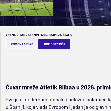
VREME ČITANJA: 4MIN | NED. 12.04.26. | 23:10
KOMENTARI 46
KOMENTARIŠI
Čuvar mreže Atletik Bilbaa u 2026. primi
Sve je u modernom fudbalu podložno polemici: ko ka
u Španiji, koja vlada Evropom i jedan je od glavn