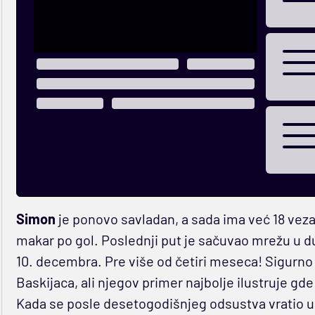
Simon
je ponovo savladan, a sada ima već 18 veza
makar po gol. Poslednji put je sačuvao mrežu u 
10. decembra. Pre više od četiri meseca! Sigurn
Baskijaca, ali njegov primer najbolje ilustruje gde
Kada se posle desetogodišnjeg odsustva vratio u