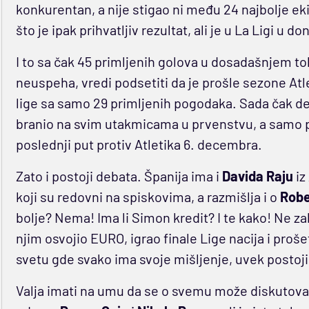
konkurentan, a nije stigao ni među 24 najbolje eki
što je ipak prihvatljiv rezultat, ali je u La Ligi u
I to sa čak 45 primljenih golova u dosadašnjem to
neuspeha, vredi podsetiti da je prošle sezone Atle
lige sa samo 29 primljenih pogodaka. Sada čak de
branio na svim utakmicama u prvenstvu, a samo 
poslednji put protiv Atletika 6. decembra.
Zato i postoji debata. Španija ima i
Davida Raju
iz
koji su redovni na spiskovima, a razmišlja i o
Robe
bolje? Nema! Ima li Simon kredit? I te kako! Ne za
njim osvojio EURO, igrao finale Lige nacija i prošet
svetu gde svako ima svoje mišljenje, uvek postoji t
Valja imati na umu da se o svemu može diskutova