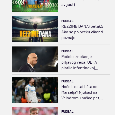
avgust)
FUDBAL
REZZIME DANA (petak):
Ako se po petku vikend
poznaje...
FUDBAL
Počelo iznošenje
prljavog veša: UEFA
platila Infantinovoj
ljubavnici za ćutanje
FUDBAL
Hoće li ostati išta od
Marselja? Njukasl na
Velodromu našao pet
puta jeftiniju zamenu za
Bruna
FUDBAL