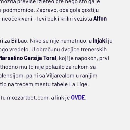
ko možda previše izleteo pre nego što ga je
te podmornice. Zapravo, oba gola gostiju
 neočekivani – levi bek i krilni vezista
Alfon
eri za Bilbao. Niko se nije nametnuo, a
Injaki
je
ogo vredelo. U obračunu dvojice trenerskih
Marselino Garsija Toral
, koji je napokon, prvi
ethodno mu to nije polazilo za rukom sa
ensijom, pa ni sa Viljarealom u ranijim
io na trećem mestu tabele La Lige.
jtu mozzartbet.com, a link je
OVDE
.