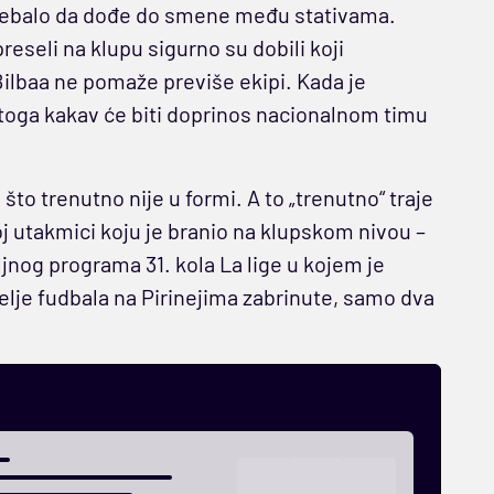
 trebalo da dođe do smene među stativama.
reseli na klupu sigurno su dobili koji
ilbaa ne pomaže previše ekipi. Kada je
 toga kakav će biti doprinos nacionalnom timu
što trenutno nije u formi. A to „trenutno“ traje
j utakmici koju je branio na klupskom nivou –
nog programa 31. kola La lige u kojem je
itelje fudbala na Pirinejima zabrinute, samo dva