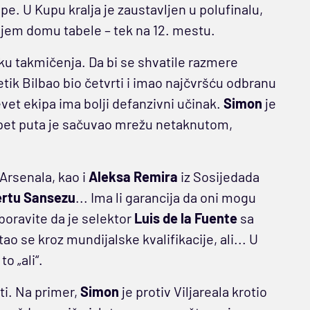
pe. U Kupu kralja je zaustavljen u polufinalu,
 donjem domu tabele – tek na 12. mestu.
ku takmičenja. Da bi se shvatile razmere
tik Bilbao bio četvrti i imao najčvršću odbranu
vet ekipa ima bolji defanzivni učinak.
Simon
je
pet puta je sačuvao mrežu netaknutom,
 Arsenala, kao i
Aleksa Remira
iz Sosijedada
rtu Sansezu
... Ima li garancija da oni mogu
boravite da je selektor
Luis de la Fuente
sa
ao se kroz mundijalske kvalifikacije, ali... U
o „ali“.
ti. Na primer,
Simon
je protiv Viljareala krotio