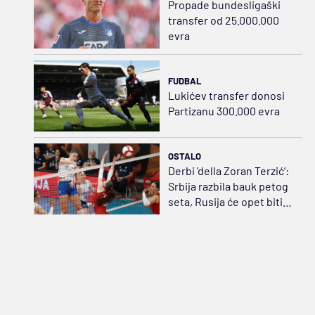
Propade bundesligaški
transfer od 25.000.000
evra
FUDBAL
Lukićev transfer donosi
Partizanu 300.000 evra
OSTALO
Derbi ’della Zoran Terzić’:
Srbija razbila bauk petog
seta, Rusija će opet biti
strah i trepet