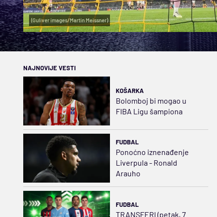
(Guliver images/Martin Meissner)
NAJNOVIJE VESTI
KOŠARKA
Bolomboj bi mogao u
FIBA Ligu šampiona
FUDBAL
Ponoćno iznenađenje
Liverpula - Ronald
Arauho
FUDBAL
TRANSFERI (petak, 7.