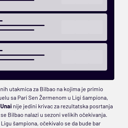
nih utakmica za Bilbao na kojima je primio
duelu sa Pari Sen Žermenom u Ligi šampiona,
o
Unai
nije jedini krivac za rezultatska posrtanja
 se Bilbao nalazi u sezoni velikih očekivanja.
 Ligu šampiona, očekivalo se da bude bar