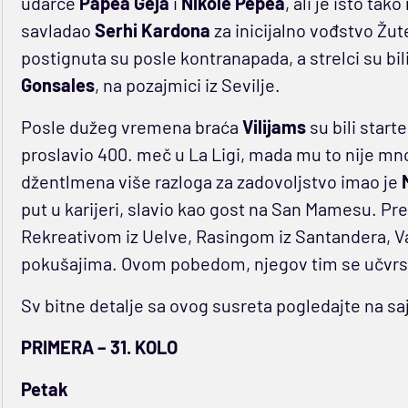
udarce
Papea Geja
i
Nikole Pepea
, ali je isto ta
savladao
Serhi Kardona
za inicijalno vođstvo Žu
postignuta su posle kontranapada, a strelci su bili
Gonsales
, na pozajmici iz Sevilje.
Posle dužeg vremena braća
Vilijams
su bili start
proslavio 400. meč u La Ligi, mada mu to nije mn
džentlmena više razloga za zadovoljstvo imao je
put u karijeri, slavio kao gost na San Mamesu. Pr
Rekreativom iz Uelve, Rasingom iz Santandera, Val
pokušajima. Ovom pobedom, njegov tim se učvrst
Sv bitne detalje sa ovog susreta pogledajte na sa
PRIMERA – 31. KOLO
Petak