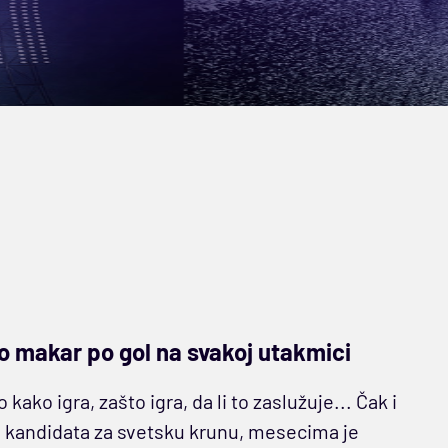
o makar po gol na svakoj utakmici
ko igra, zašto igra, da li to zaslužuje... Čak i
ih kandidata za svetsku krunu, mesecima je