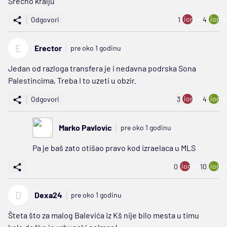
Srećno kralju
ion:minus
ion:p
Odgovori
1
4
E
Erector
pre oko 1 godinu
Jedan od razloga transfera je i nedavna podrska Sona
Palestincima, Treba I to uzeti u obzir.
ion:minus
ion:p
Odgovori
3
4
Marko Pavlovic
pre oko 1 godinu
Pa je baš zato otišao pravo kod izraelaca u MLS
ion:minus
ion:p
0
10
D
Dexa24
pre oko 1 godinu
Šteta što za malog Balevića iz Kš nije bilo mesta u timu