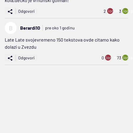
kola,dečko je vrhunski golman!
ion:minus
ion:p
Odgovori
2
3
B
Berardi10
pre oko 1 godinu
Late Late svojevremeno 150 tekstova ovde citamo kako
dolazi u Zvezdu
ion:minus
ion:p
Odgovori
0
73