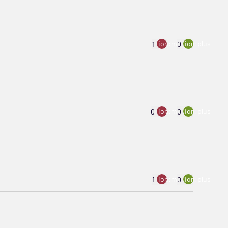
ion:minus
ion:plus
1
0
ion:minus
ion:plus
0
0
ion:minus
ion:plus
1
0