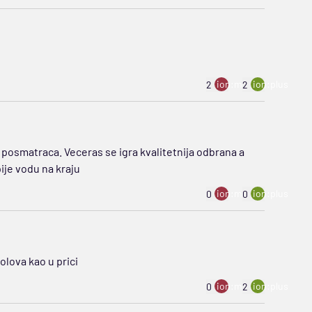
ion:minus
ion:plus
2
2
oku posmatraca. Veceras se igra kvalitetnija odbrana a
pije vodu na kraju
ion:minus
ion:plus
0
0
olova kao u prici
ion:minus
ion:plus
0
2