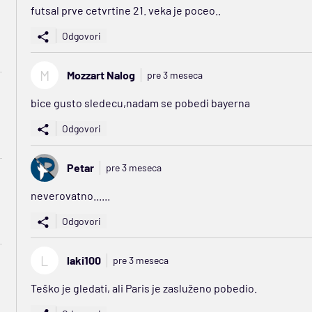
futsal prve cetvrtine 21. veka je poceo..
Odgovori
M
Mozzart Nalog
pre 3 meseca
bice gusto sledecu,nadam se pobedi bayerna
Odgovori
Petar
pre 3 meseca
neverovatno......
Odgovori
L
laki100
pre 3 meseca
Teško je gledati, ali Paris je zasluženo pobedio.