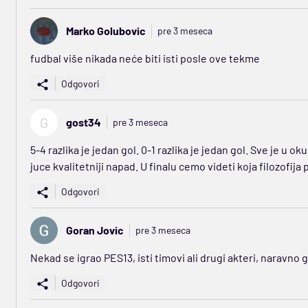
Marko Golubovic
pre 3 meseca
fudbal više nikada neće biti isti posle ove tekme
Odgovori
G
gost34
pre 3 meseca
5-4 razlika je jedan gol. 0-1 razlika je jedan gol. Sve je u 
juce kvalitetniji napad. U finalu cemo videti koja filozofija 
Odgovori
Goran Jovic
pre 3 meseca
Nekad se igrao PES13, isti timovi ali drugi akteri, naravno g
Odgovori