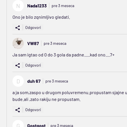
N
Nada1233
pre 3 meseca
Ono je bilo zqnimljivo gledati.
Odgovori
VW87
pre 3 meseca
Ja sam igtao od 0 do 3 gola da padne.....kad ono....7+
Odgovori
D
duh 67
pre 3 meseca
a ja som,zaspo u drugom poluvremenu.propustam sjajne u
bude.ali ,zato rakiju ne propustam.
Odgovori
G
Gostgost
pre 3 meseca