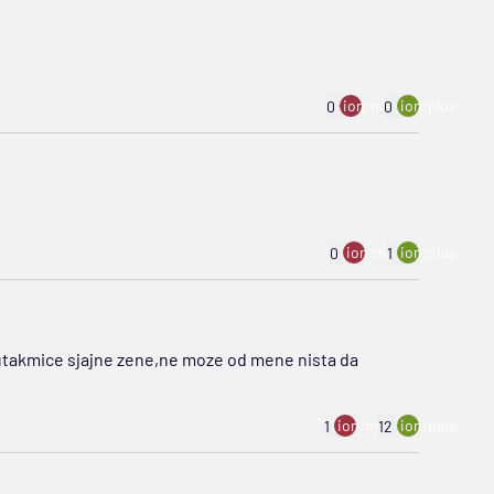
ion:minus
ion:plus
0
0
ion:minus
ion:plus
0
1
takmice sjajne zene,ne moze od mene nista da
ion:minus
ion:plus
1
12