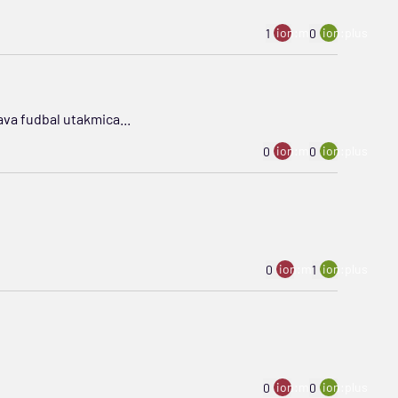
ion:minus
ion:plus
1
0
ava fudbal utakmica...
ion:minus
ion:plus
0
0
ion:minus
ion:plus
0
1
ion:minus
ion:plus
0
0