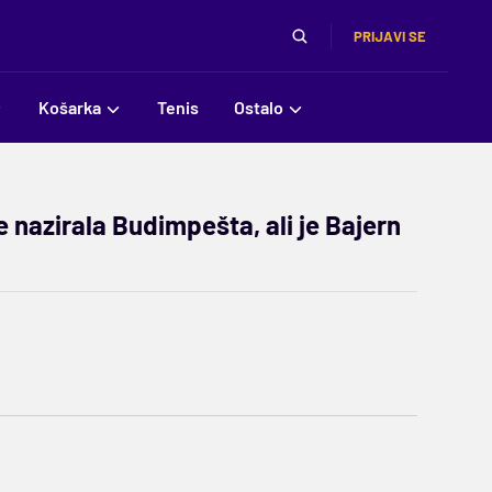
PRIJAVI SE
Košarka
Tenis
Ostalo
 se nazirala Budimpešta, ali je Bajern