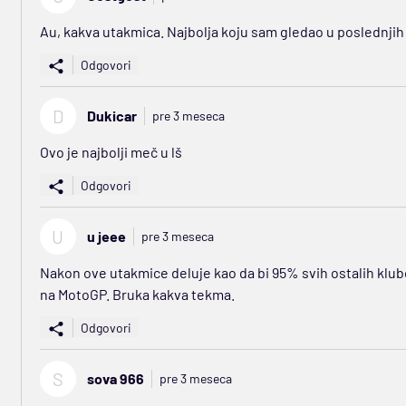
Au, kakva utakmica. Najbolja koju sam gledao u poslednji
Odgovori
D
Dukicar
pre 3 meseca
Ovo je najbolji meč u lš
Odgovori
U
u jeee
pre 3 meseca
Nakon ove utakmice deluje kao da bi 95% svih ostalih klub
na MotoGP. Bruka kakva tekma.
Odgovori
S
sova 966
pre 3 meseca