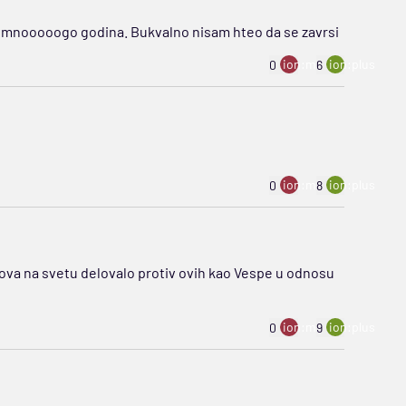
h mnooooogo godina. Bukvalno nisam hteo da se zavrsi
ion:minus
ion:plus
0
6
ion:minus
ion:plus
0
8
ova na svetu delovalo protiv ovih kao Vespe u odnosu
ion:minus
ion:plus
0
9