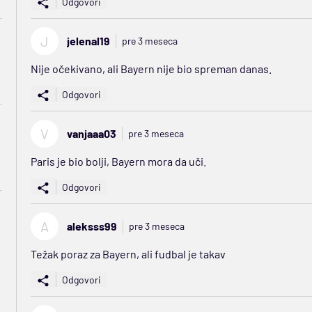
Odgovori
J
jelenal19
pre 3 meseca
Nije očekivano, ali Bayern nije bio spreman danas.
Odgovori
V
vanjaaa03
pre 3 meseca
Paris je bio bolji, Bayern mora da uči.
Odgovori
A
aleksss99
pre 3 meseca
Težak poraz za Bayern, ali fudbal je takav
Odgovori