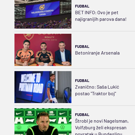
FUDBAL
BET INFO: Ovo je pet
najigranijih parova dana!
FUDBAL
Betoniranje Arsenala
FUDBAL
Zvanično: Saša Lukić
postao "Traktor boj"
FUDBAL
Štrobl je novi Nagelsman,
Volfzburg želi ekspresan
povratak u Bundesligu