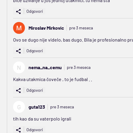
bice uzivanje u jos jednoj utakmici, tu nema sta
Odgovori
Miroslav Mirkovic
pre 3 meseca
Ovo se dugo nije videlo, bas dugo. Bila je profesionalno pr
Odgovori
N
nema_na_cemu
pre 3 meseca
Kakva utakmica čoveče , to je fudbal . .
Odgovori
G
guta123
pre 3 meseca
tih kao da su vaterpolo igrali
Odgovori