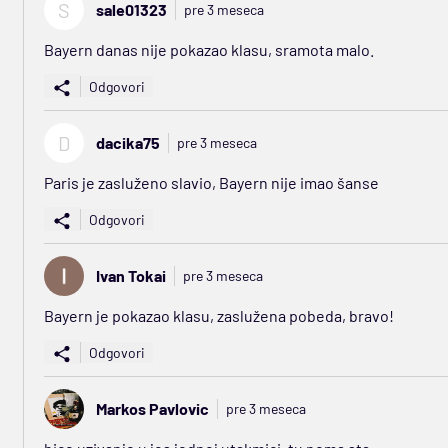
S
sale01323
pre 3 meseca
Bayern danas nije pokazao klasu, sramota malo.
Odgovori
D
dacika75
pre 3 meseca
Paris je zasluženo slavio, Bayern nije imao šanse
Odgovori
Ivan Tokai
pre 3 meseca
Bayern je pokazao klasu, zaslužena pobeda, bravo!
Odgovori
Markos Pavlovic
pre 3 meseca