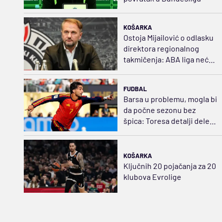
KOŠARKA
Ostoja Mijailović o odlasku
direktora regionalnog
takmičenja: ABA liga neće
biti ugrožena
FUDBAL
Barsa u problemu, mogla bi
da počne sezonu bez
špica: Toresa detalji dele
od Pariza
KOŠARKA
Ključnih 20 pojačanja za 20
klubova Evrolige