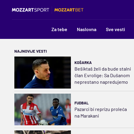
Za tebe
Naslovna
Sve vesti
NAJNOVIJE VESTI
KOŠARKA
Bešiktaš želi da bude stalni
član Evrolige: Sa Dušanom
neprestano napredujemo
FUDBAL
Pazarci bi reprizu proleća
na Marakani