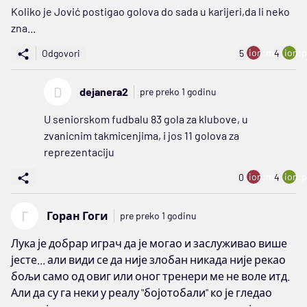
Koliko je Jović postigao golova do sada u karijeri,da li neko
zna...
ion:minus
ion:p
Odgovori
5
4
D
dejanera2
pre preko 1 godinu
U seniorskom fudbalu 83 gola za klubove, u
zvanicnim takmicenjima, i jos 11 golova za
reprezentaciju
ion:minus
ion:p
0
4
Г
Горан Гоги
pre preko 1 godinu
Лука је добрар играч да је могао и заслуживао више
јесте... али види се да није злобан никада није рекао
бољи само од овиг или оног тренери ме не воле итд.
Али да су га неки у реалу "бојотобали" ко је гледао