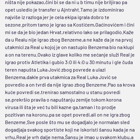
ništa nije pokazao,čini bi se da ni u b timu nije briljirao pa
opet usledio je transfer u Ajntraht.Tamo je izdominirao
najviše iz razloga jer je cela ekipa igrala dobro te
sezone.pritom tamo je igrao sa Kostićem,Gaćinovićem i čini
mi se da je bio jedan Hrvat,relativno lako se prilagodio.Kaže
da u Realu nije igrao zbog Benzeme,a ne kaže da je na prvoj
utakmici za Real u kojoj je on nastupio Benzema bio na klupi
a on na terenu.Ovako iz glave koliko me sećanje služi Real je
igrao protiv Atletika i gubio 3:0 ili 4:0 u 30 minutu i gle čuda
teren napušta Luka Jović zbog povrede a ulazi
Benzema,dakle prva utakmica za Real Luka Jović se
povredio a on tvrdi da nije igrao zbog Benzeme.Pao sa krova
kuće povredi se,trenirao samostalno u stanu povredi
se,prekršio pravila o napuštanju zemlje tokom korona
virusa ili šta je već tu bili kazne ga,taman i to prodje
pozitivan na koronu,pa se opet povredi,ali on ne igra zbog
Benzeme.Sve posle što mu se dogadjalo je normalan sled
dogadjaja svakog sportiste koji ne iskoristi šansu kada je na
vrhu,Real je vrh dalje nema.Šansu je imao u svakom klubu,a