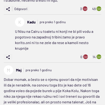
i stadione, nećemo srediti ni ligu,
ion:minus
ion:p
Odgovori
3
49
K
Kadu
pre preko 1 godinu
U Nisu na Cairu u toaletu ni konji ne bi pili vodu a
pogotovo na zapadnoj tribini,tamo je pravo
korito,oni ni to ne zele da rese a kamoli nesto
krupnije
ion:minus
ion:p
0
14
M
Mej
pre preko 1 godinu
Dobar momak, a često se o njemu govori da nije motivisan
ili da je neradnik, na osnovu toga što je kao dete od 16
godina voleo da pojede burek u pije Koka Kolu. Nakon toga
niko za njega nije rekao ružnu reč i svi treneri su govorili da
je veliki profesionalac, ali on prosto nema talenat. Još na