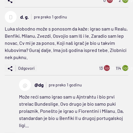
0
2
D
d. g.
pre preko 1 godinu
Luka slobodno može s ponosom da kaže: igrao sam u Realu,
Benfiki, Milanu, Zvezdi. Osvojio sam lš i le. Zaradio sam lep
novac. Cv mi je za ponos. Koji naš igrač je bio u takvim
klubovima? Guraj dalje. Ima još godina ispred tebe. Zlobnici
nek puknu.
ion:minus
ion:p
Odgovori
13
114
@
@dg
pre preko 1 godinu
Može reći samo igrao sam u Ajntrahtu i bio prvi
strelac Bundeslige. Ovo drugo je bio samo puki
prolaznik. Ponešto je igrao u Fiorentini i Milanu. Da,
standardan je bio u Benfiki II u drugoj portugalskoj
ligi...