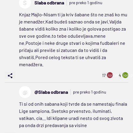
S
Slaba odbrana
pre preko 1 godinu
Knjaz Majlo-Nisam ti ja kriv šabane što ne znaš ko mu
je menadžer.Kad budeš saznao onda se javi.Valjda
šabane vidiš koliko zna i koliko je golova postigao za
sve ove godine,to tebe oduševljava,mene
ne.Postoje i neke druge stvari o kojima fudbaleri ne
pričaju ali previše si zatucan da to vidiš i da
shvatiš.Pored celog teksta ti se uhvatiš za
menadžera.
ion:minus
ion:p
17
4
@
@Slaba odbrana
pre preko 1 godinu
Ti si od onih sabana koji tvrde da se namestaju finala
Lige sampiona, Svetsko prvenstvo, iluminati,
vatikan, cia... Idi klipane uradi nesto od svog zivota
pa onda drzi predavanja sa visine