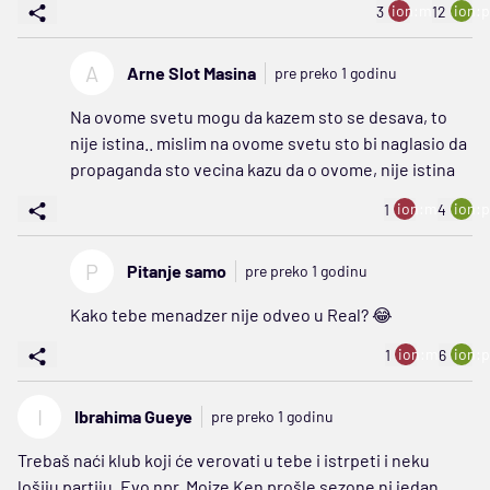
ion:minus
ion:p
3
12
A
Arne Slot Masina
pre preko 1 godinu
Na ovome svetu mogu da kazem sto se desava, to
nije istina.. mislim na ovome svetu sto bi naglasio da
propaganda sto vecina kazu da o ovome, nije istina
ion:minus
ion:p
1
4
P
Pitanje samo
pre preko 1 godinu
Kako tebe menadzer nije odveo u Real? 😂
ion:minus
ion:p
1
6
I
Ibrahima Gueye
pre preko 1 godinu
Trebaš naći klub koji će verovati u tebe i istrpeti i neku
lošiju partiju. Evo npr. Mojze Ken prošle sezone ni jedan