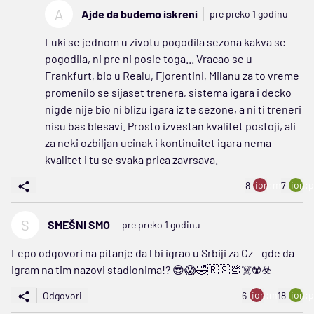
A
Ajde da budemo iskreni
pre preko 1 godinu
Luki se jednom u zivotu pogodila sezona kakva se
pogodila, ni pre ni posle toga... Vracao se u
Frankfurt, bio u Realu, Fjorentini, Milanu za to vreme
promenilo se sijaset trenera, sistema igara i decko
nigde nije bio ni blizu igara iz te sezone, a ni ti treneri
nisu bas blesavi. Prosto izvestan kvalitet postoji, ali
za neki ozbiljan ucinak i kontinuitet igara nema
kvalitet i tu se svaka prica zavrsava.
ion:minus
ion:p
8
7
S
SMEŠNI SMO
pre preko 1 godinu
Lepo odgovori na pitanje da l bi igrao u Srbiji za Cz - gde da
igram na tim nazovi stadionima!? 😎😱🤣🇷🇸💩☠️☢️☣️
ion:minus
ion:p
Odgovori
6
18