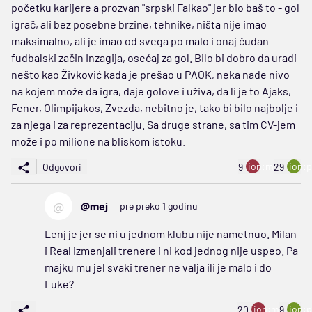
početku karijere a prozvan "srpski Falkao" jer bio baš to - gol
igrač, ali bez posebne brzine, tehnike, ništa nije imao
maksimalno, ali je imao od svega po malo i onaj čudan
fudbalski začin Inzagija, osećaj za gol. Bilo bi dobro da uradi
nešto kao Živković kada je prešao u PAOK, neka nađe nivo
na kojem može da igra, daje golove i uživa, da li je to Ajaks,
Fener, Olimpijakos, Zvezda, nebitno je, tako bi bilo najbolje i
za njega i za reprezentaciju. Sa druge strane, sa tim CV-jem
može i po milione na bliskom istoku.
ion:minus
ion:p
Odgovori
9
29
@
@mej
pre preko 1 godinu
Lenj je jer se ni u jednom klubu nije nametnuo. Milan
i Real izmenjali trenere i ni kod jednog nije uspeo. Pa
majku mu jel svaki trener ne valja ili je malo i do
Luke?
ion:minus
ion:p
20
9