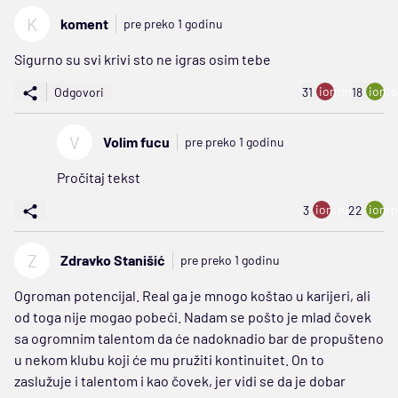
K
koment
pre preko 1 godinu
Sigurno su svi krivi sto ne igras osim tebe
ion:minus
ion:p
Odgovori
31
18
V
Volim fucu
pre preko 1 godinu
Pročitaj tekst
ion:minus
ion:p
3
22
Z
Zdravko Stanišić
pre preko 1 godinu
Ogroman potencijal. Real ga je mnogo koštao u karijeri, ali
od toga nije mogao pobeći. Nadam se pošto je mlad čovek
sa ogromnim talentom da će nadoknadio bar de propušteno
u nekom klubu koji će mu pružiti kontinuitet. On to
zaslužuje i talentom i kao čovek, jer vidi se da je dobar