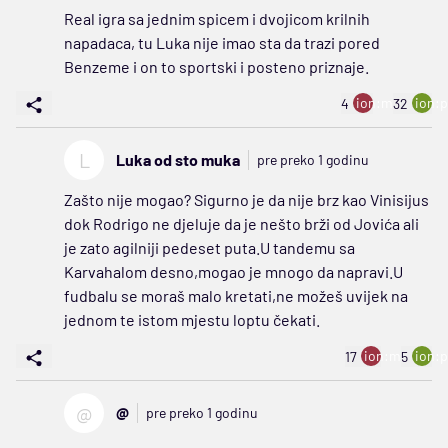
Real igra sa jednim spicem i dvojicom krilnih
napadaca, tu Luka nije imao sta da trazi pored
Benzeme i on to sportski i posteno priznaje.
ion:minus
ion:p
4
32
L
Luka od sto muka
pre preko 1 godinu
Zašto nije mogao? Sigurno je da nije brz kao Vinisijus
dok Rodrigo ne djeluje da je nešto brži od Jovića ali
je zato agilniji pedeset puta.U tandemu sa
Karvahalom desno,mogao je mnogo da napravi.U
fudbalu se moraš malo kretati,ne možeš uvijek na
jednom te istom mjestu loptu čekati.
ion:minus
ion:p
17
5
@
@
pre preko 1 godinu