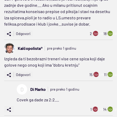
zadnje dve godine.... Ako u milanu pritisnut ocajnim
rezultatima konseisao prepise od piksija i stavi na desetku
iza spiceva,pioli je to radio u LS,umesto prevare
feliksa,prodisace i klub i jovke...suvise je dobar.
ion:minus
ion:p
Odgovori
2
18
Kalčopolista®
pre preko 1 godinu
Izgleda da ti bezobrazni treneri vise cene spica koji daje
golove nego onog koji ima "dobru kretnju"
ion:minus
ion:p
Odgovori
15
11
D
Di Marko
pre preko 1 godinu
Covek ga dade za 2:2....
ion:minus
ion:p
1
14