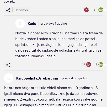
čovek.
ion:minus
ion:p
Odgovori
6
40
K
Kadu
pre preko 1 godinu
Mozda je dobar al to u fudbalu ne znaci nista,treba da
bude vredan i radan a on je lenj,mrzi ga da potrci
sprint,decko je nevidjena lencuga jer da nije to bi
dalo rezultat do sad,posle odlaska iz Ajntrahta on se
totalno fudbalski ugasio
ion:minus
ion:p
12
5
K
Kalcopolista_Grobarcina
pre preko 1 godinu
Ma sta nas briga sto titule videli nismo cak 10 godina a LS
igrali nismo dve pune Decenije,vazno je da se mi redovno
smejemo Zvezdi i doktoru fudbala Terzicu koji svake godine
igraju LS, osvajaju sve moguce Titule i Duple Krune a mi