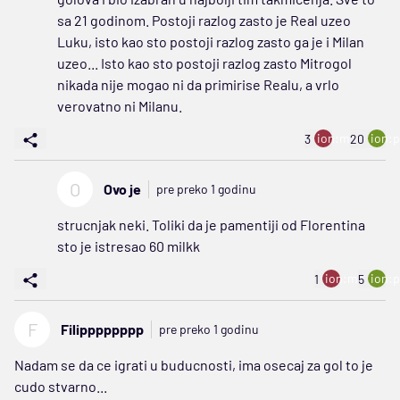
sa 21 godinom. Postoji razlog zasto je Real uzeo
Luku, isto kao sto postoji razlog zasto ga je i Milan
uzeo... Isto kao sto postoji razlog zasto Mitrogol
nikada nije mogao ni da primirise Realu, a vrlo
verovatno ni Milanu.
ion:minus
ion:p
3
20
O
Ovo je
pre preko 1 godinu
strucnjak neki. Toliki da je pamentiji od Florentina
sto je istresao 60 milkk
ion:minus
ion:p
1
5
F
Filipppppppp
pre preko 1 godinu
Nadam se da ce igrati u buducnosti, ima osecaj za gol to je
cudo stvarno...