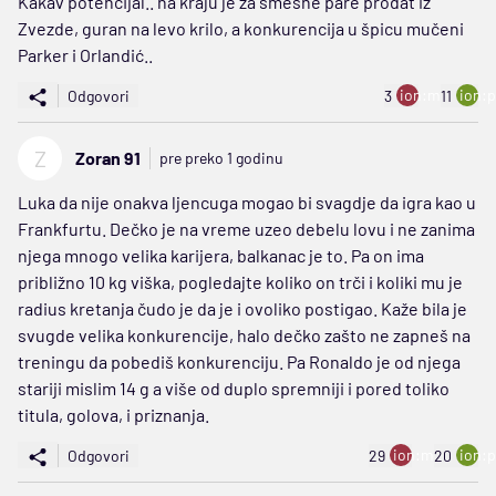
Kakav potencijal.. na kraju je za smesne pare prodat iz
Zvezde, guran na levo krilo, a konkurencija u špicu mučeni
Parker i Orlandić..
ion:minus
ion:p
Odgovori
3
11
Z
Zoran 91
pre preko 1 godinu
Luka da nije onakva ljencuga mogao bi svagdje da igra kao u
Frankfurtu. Dečko je na vreme uzeo debelu lovu i ne zanima
njega mnogo velika karijera, balkanac je to. Pa on ima
približno 10 kg viška, pogledajte koliko on trči i koliki mu je
radius kretanja čudo je da je i ovoliko postigao. Kaže bila je
svugde velika konkurencije, halo dečko zašto ne zapneš na
treningu da pobediš konkurenciju. Pa Ronaldo je od njega
stariji mislim 14 g a više od duplo spremniji i pored toliko
titula, golova, i priznanja.
ion:minus
ion:p
Odgovori
29
20