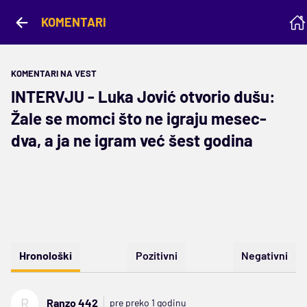
KOMENTARI
KOMENTARI NA VEST
INTERVJU - Luka Jović otvorio dušu:
Žale se momci što ne igraju mesec-
dva, a ja ne igram već šest godina
Hronološki
Pozitivni
Negativni
R
Ranzo 442
pre preko 1 godinu