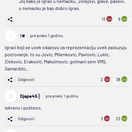
Joj kako je igrao u nemacku...volejovi, glave, pasevi,
u nemacku je bas dobro igrao.
ion:minus
ion:p
13
9
!
!#
pre preko 1 godinu
Igraci koji se uvek odazovu za reprezentaciju uvek zasluzuju
postovanje, to su Jovic, Milenkovic, Pavlovic, Lukic,
Zivkovic, Erakovic, Maksimovic, golmani sem VMS,
Samardzic..
ion:minus
ion:p
Odgovori
2
38
D
Djape45║
pre preko 1 godinu
Iskreno i pošteno.
ion:minus
ion:p
Odgovori
3
23