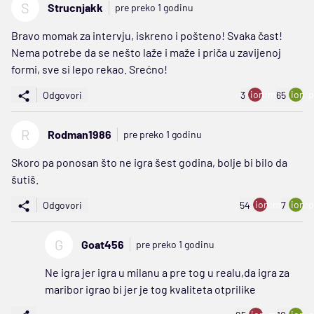
S
Strucnjakk
pre preko 1 godinu
Bravo momak za intervju, iskreno i pošteno! Svaka čast!
Nema potrebe da se nešto laže i maže i priča u zavijenoj
formi, sve si lepo rekao. Srećno!
ion:minus
ion:p
Odgovori
3
65
R
Rodman1986
pre preko 1 godinu
Skoro pa ponosan što ne igra šest godina, bolje bi bilo da
šutiš.
ion:minus
ion:p
Odgovori
54
7
G
Goat456
pre preko 1 godinu
Ne igra jer igra u milanu a pre tog u realu,da igra za
maribor igrao bi jer je tog kvaliteta otprilike