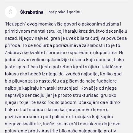
Š
Škrabotina
pre preko 1 godinu
"Neuspeh" ovog momka više govori o pakosnim dušama i
primitivnom mentalitetu koji haraju kroz društvo decenije u
nazad. Njegov najveći greh je uvek bila ta ćutljiva povučena
priroda. To se kod Srba podrazumeva za slabost i to je to.
Zaboravi se kvalitet i brine se o sporednim glupostima. Mi
jednostavno volimo galamdžije i dramu koju donose. Luka
jeste specifičan i jeste potrebno igrati s njim u taktičkom
fokusu ako hoćeš iz njega da izvučeš najbolje. Koliko god
bio pljuvan za to nastaviću da pišem da naše fudbalere
najbolje kapiraju hrvatski stručnjaci. Kovač je od njega
napravijo senzaciju, jer je prosto strukturisao igru oko
njega i to je i te kako rodilo plodom. Očekujem da vidimo
Luku u Dortmundu i da mu karijera ponovo krene u
pozitivnom smeru pod palicom stručnjaka koji kapira
njegove kvalitete. Inače, ko ima oči i mozak zna da je ovo
poluvreme protiv Austrije bilo naše najopasnije protiv