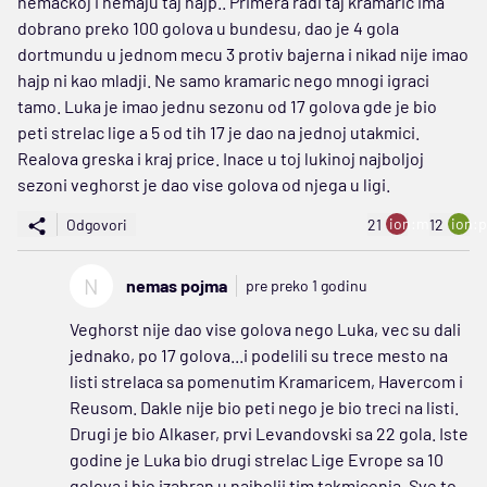
nemackoj i nemaju taj hajp.. Primera radi taj kramaric ima
dobrano preko 100 golova u bundesu, dao je 4 gola
dortmundu u jednom mecu 3 protiv bajerna i nikad nije imao
hajp ni kao mladji. Ne samo kramaric nego mnogi igraci
tamo. Luka je imao jednu sezonu od 17 golova gde je bio
peti strelac lige a 5 od tih 17 je dao na jednoj utakmici.
Realova greska i kraj price. Inace u toj lukinoj najboljoj
sezoni veghorst je dao vise golova od njega u ligi.
ion:minus
ion:p
Odgovori
21
12
N
nemas pojma
pre preko 1 godinu
Veghorst nije dao vise golova nego Luka, vec su dali
jednako, po 17 golova...i podelili su trece mesto na
listi strelaca sa pomenutim Kramaricem, Havercom i
Reusom. Dakle nije bio peti nego je bio treci na listi.
Drugi je bio Alkaser, prvi Levandovski sa 22 gola. Iste
godine je Luka bio drugi strelac Lige Evrope sa 10
golova i bio izabran u najbolji tim takmicenja. Sve to