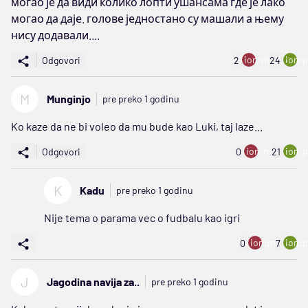
могао је да види колико лопти ушансама где је лако
могао да даје. голове једностано су машали а њему
нису додавали....
ion:minus
ion:p
Odgovori
2
24
M
Munginjo
pre preko 1 godinu
Ko kaze da ne bi voleo da mu bude kao Luki, taj laze...
ion:minus
ion:p
Odgovori
0
21
K
Kadu
pre preko 1 godinu
Nije tema o parama vec o fudbalu kao igri
ion:minus
ion:p
0
7
J
Jagodina navija za..
pre preko 1 godinu