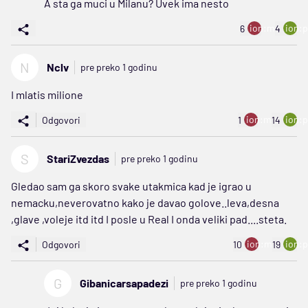
A sta ga muci u Milanu? Uvek ima nesto
ion:minus
ion:p
6
4
N
Nclv
pre preko 1 godinu
I mlatis milione
ion:minus
ion:p
Odgovori
1
14
S
StariZvezdas
pre preko 1 godinu
Gledao sam ga skoro svake utakmica kad je igrao u
nemacku,neverovatno kako je davao golove..leva,desna
,glave ,voleje itd itd I posle u Real I onda veliki pad....steta.
ion:minus
ion:p
Odgovori
10
19
G
Gibanicarsapadezi
pre preko 1 godinu