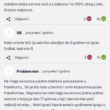
ozbiljne ekipe od one noći u Lisabonu i to 100% zbog Luke.
Srećno majstore.
ion:minus
ion:p
Odgovori
2
45
S
SB
pre preko 1 godinu
Kako vreme leti, ja sam bio ubedjen da 3 godine ne igras
fudbal, kad ono 6
ion:minus
ion:p
Odgovori
3
14
P
Problem mm
pre preko 1 godinu
He i hajp na osnovu jedne maltene polusezone u
frankfurtu.. On je bio tele u benfici i svim klubovima posle
frankfurtaa.. Napravio se neki hajp na osnovu jedne jedine
sezone u kojoj je dao 17 golova u ligi i zavrsio kao peti
najbolji strelac... Neki igraci tipa kramaric godinama igraju u