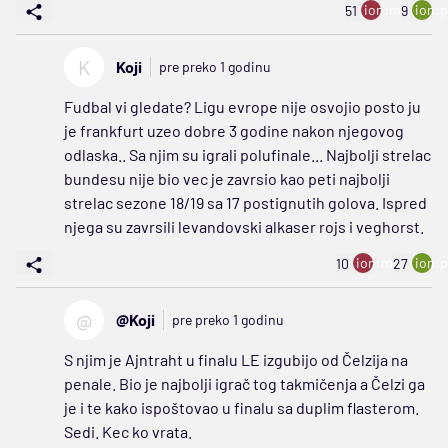
ion:minus
ion:p
51
9
K
Koji
pre preko 1 godinu
Fudbal vi gledate? Ligu evrope nije osvojio posto ju
je frankfurt uzeo dobre 3 godine nakon njegovog
odlaska.. Sa njim su igrali polufinale... Najbolji strelac
bundesu nije bio vec je zavrsio kao peti najbolji
strelac sezone 18/19 sa 17 postignutih golova. Ispred
njega su zavrsili levandovski alkaser rojs i veghorst.
ion:minus
ion:p
10
27
@
@Koji
pre preko 1 godinu
S njim je Ajntraht u finalu LE izgubijo od Čelzija na
penale. Bio je najbolji igrač tog takmičenja a Čelzi ga
je i te kako ispoštovao u finalu sa duplim flasterom.
Sedi. Kec ko vrata.