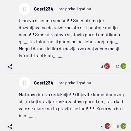
G
Gost1234
pre preko 1 godinu
U pravu si jesmo smesni!!! Smesni smo jer
dozvoljavamo da takvi kao sto si ti postoje medju
nama!!! Srpsku zastavu si stavio pored emotikona
g.......ta, i sigurno si ponosan na sebe zbog toga...
Mogu i da se kladim da navijas za onaj vecno manji
isfrustrirani klub..........
ion:minus
ion:p
3
13
G
Gost1234
pre preko 1 godinu
Ma bravo bre za redakciju!!! Objavite komentar ovog
si...ra koji stavlja srpsku zastavu pored go ..ta, a kad
vam se ukaze na to pravite se ludi!!!¡!! Sram vas bre
bilo........
ion:minus
ion:p
4
11