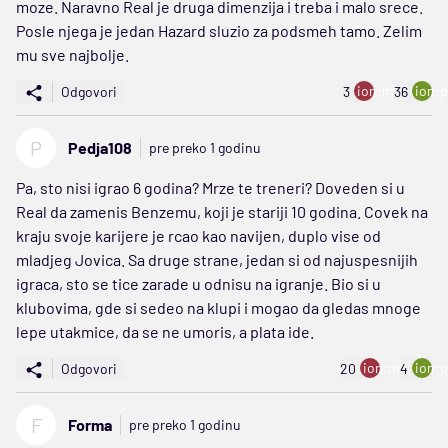
moze. Naravno Real je druga dimenzija i treba i malo srece.
Posle njega je jedan Hazard sluzio za podsmeh tamo. Zelim
mu sve najbolje.
ion:minus
ion:p
Odgovori
3
36
P
Pedja108
pre preko 1 godinu
Pa, sto nisi igrao 6 godina? Mrze te treneri? Doveden si u
Real da zamenis Benzemu, koji je stariji 10 godina. Covek na
kraju svoje karijere je rcao kao navijen, duplo vise od
mladjeg Jovica. Sa druge strane, jedan si od najuspesnijih
igraca, sto se tice zarade u odnisu na igranje. Bio si u
klubovima, gde si sedeo na klupi i mogao da gledas mnoge
lepe utakmice, da se ne umoris, a plata ide.
ion:minus
ion:p
Odgovori
20
4
F
Forma
pre preko 1 godinu