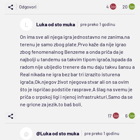
ion:minus
ion:p
Odgovori
4
20
L
Luka od sto muka
pre preko 1 godinu
On ima sve ali njega igra jednostavno ne zanima,na
terenu je samo zbog plate.Prvo kaže da nije igrao
zbog fenomenalnog Benzeme a onda priča da je
najbolji u tandemu sa takvim tipom igrača.Ispada da
radom nije ubijedio trenere da mu daju takvu šansu a
Real nikada ne igra bez bar tri izrazito isturena
igrača.Ok,njegov život njegova stvar ali on sa ovim
što je ispričao podstiče rasprave.A šlag na svemu je
priča o srpskoj ligi i njenoj infrastrukturi.Samo da se
ne gricne za jezik,to baš boli.
ion:minus
ion:p
17
6
@
@Luka od sto muka
pre preko 1 godinu