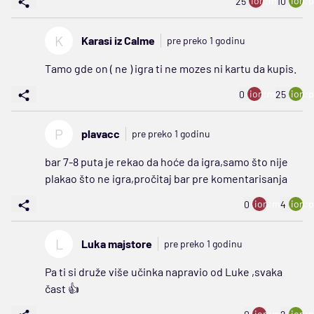
ion:minus
ion:p
25
10
K
Karasi iz Calme
pre preko 1 godinu
Tamo gde on ( ne ) igra ti ne mozes ni kartu da kupis.
ion:minus
ion:p
0
25
P
plavacc
pre preko 1 godinu
bar 7-8 puta je rekao da hoće da igra,samo što nije
plakao što ne igra,pročitaj bar pre komentarisanja
ion:minus
ion:p
0
4
L
Luka majstore
pre preko 1 godinu
Pa ti si druže više učinka napravio od Luke ,svaka
čast 👍
ion:minus
ion:p