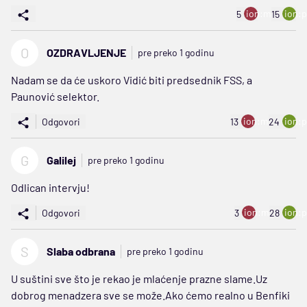
ion:minus
ion:p
5
15
O
OZDRAVLJENJE
pre preko 1 godinu
Nadam se da će uskoro Vidić biti predsednik FSS, a
Paunović selektor.
ion:minus
ion:p
Odgovori
13
24
G
Galilej
pre preko 1 godinu
Odlican intervju!
ion:minus
ion:p
Odgovori
3
28
S
Slaba odbrana
pre preko 1 godinu
U suštini sve što je rekao je mlaćenje prazne slame.Uz
dobrog menadzera sve se može.Ako ćemo realno u Benfiki