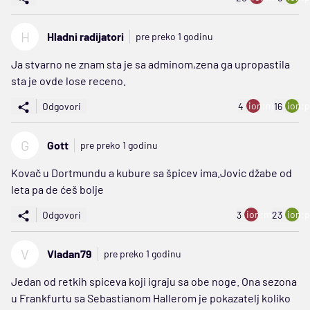
H
Hladni radijatori
pre preko 1 godinu
Ja stvarno ne znam sta je sa adminom,zena ga upropastila
sta je ovde lose receno.
ion:minus
ion:p
Odgovori
4
16
G
Gott
pre preko 1 godinu
Kovač u Dortmundu a kubure sa špicev ima.Jovic džabe od
leta pa de ćeš bolje
ion:minus
ion:p
Odgovori
3
23
V
Vladan79
pre preko 1 godinu
Jedan od retkih spiceva koji igraju sa obe noge. Ona sezona
u Frankfurtu sa Sebastianom Hallerom je pokazatelj koliko