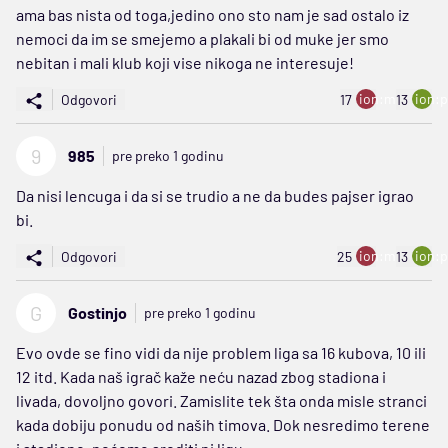
ama bas nista od toga,jedino ono sto nam je sad ostalo iz
nemoci da im se smejemo a plakali bi od muke jer smo
nebitan i mali klub koji vise nikoga ne interesuje!
ion:minus
ion:p
Odgovori
17
13
9
985
pre preko 1 godinu
Da nisi lencuga i da si se trudio a ne da budes pajser igrao
bi.
ion:minus
ion:p
Odgovori
25
13
G
Gostinjo
pre preko 1 godinu
Evo ovde se fino vidi da nije problem liga sa 16 kubova, 10 ili
12 itd. Kada naš igrač kaže neću nazad zbog stadiona i
livada, dovoljno govori. Zamislite tek šta onda misle stranci
kada dobiju ponudu od naših timova. Dok nesredimo terene