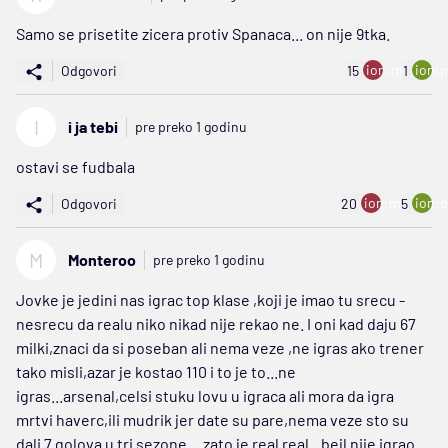
Samo se prisetite zicera protiv Spanaca... on nije 9tka.
ion:minus
ion:p
Odgovori
15
1
I
i ja tebi
pre preko 1 godinu
ostavi se fudbala
ion:minus
ion:p
Odgovori
20
5
M
Monteroo
pre preko 1 godinu
Jovke je jedini nas igrac top klase ,koji je imao tu srecu -
nesrecu da realu niko nikad nije rekao ne. I oni kad daju 67
milki,znaci da si poseban ali nema veze ,ne igras ako trener
tako misli,azar je kostao 110 i to je to...ne
igras...arsenal,celsi stuku lovu u igraca ali mora da igra
mrtvi haverc,ili mudrik jer date su pare,nema veze sto su
dali 7 golova u tri sezone....zato je real real...bejl nije igrao