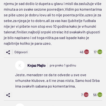
njemu je sad došlo iz dupeta u glavu i misli da zaslužuje više
minuta a on svake sezone povredjen.Vidim po komentarima
se piše uzeo je dobru lovu ali to nije poenta priče,uzeo je za
sebe,za njega je to dobro,ali za vas kao ljubitelje fudbala
nije jer vi pišete non stop evo 10 godina kako je vrhunski
talenat,finišer,najbolji srpski strelac itd svakakvih gluposti
je bilo napisano i od toga ništa,pa sad ispade kako je
najbitnije koliko je para uzeo.
ion:minus
ion:p
Odgovori
46
17
K
Knjaz Majlo
pre preko 1 godinu
Jeste, menadzer ce da te odvede u sve ove
vrhunske klubove, a ti ne znas nista. Samo kod Srba
ima ovakvih sabana po komentarima.
ion:minus
ion:p
7
56