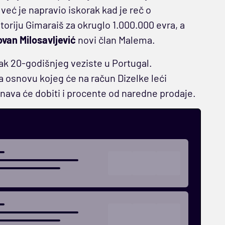
eć je napravio iskorak kad je reč o
toriju Gimaraiš za okruglo 1.000.000 evra, a
van Milosavljević
novi član Malema.
zak 20-godišnjeg veziste u Portugal.
 osnovu kojeg će na račun Dizelke leći
nava će dobiti i procente od naredne prodaje.