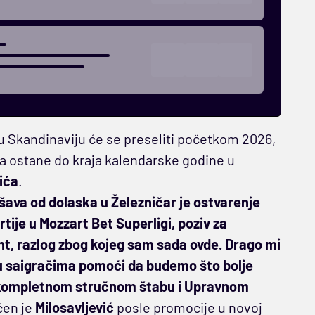
u Skandinaviju će se preseliti početkom 2026,
 da ostane do kraja kalendarske godine u
ića
.
šava od dolaska u Železničar je ostvarenje
ije u Mozzart Bet Superligi, poziv za
nt, razlog zbog kojeg sam sada ovde. Drago mi
 ću saigračima pomoći da budemo što bolje
o i kompletnom stručnom štabu i Upravnom
ićen je
Milosavljević
posle promocije u novoj