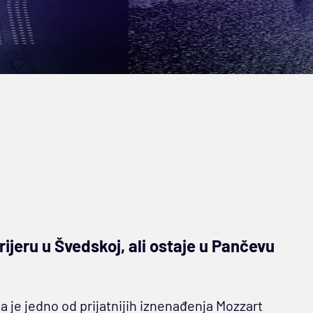
ijeru u Švedskoj, ali ostaje u Pančevu
a je jedno od prijatnijih iznenađenja Mozzart