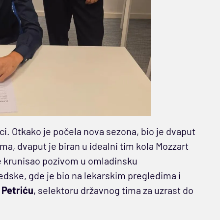
i. Otkako je počela nova sezona, bio je dvaput
ma, dvaput je biran u idealni tim kola Mozzart
je krunisao pozivom u omladinsku
edske, gde je bio na lekarskim pregledima i
 Petriću
, selektoru državnog tima za uzrast do