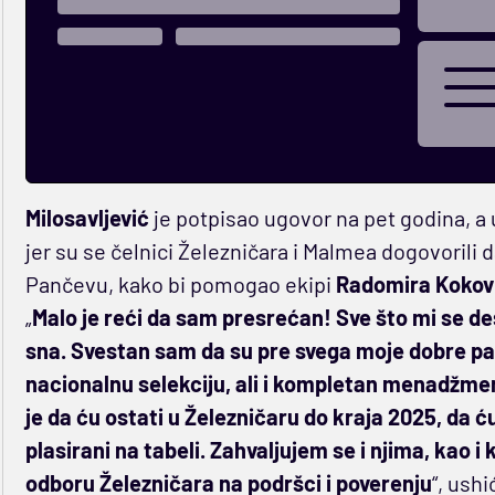
Milosavljević
je potpisao ugovor na pet godina, a 
jer su se čelnici Železničara i Malmea dogovorili
Pančevu, kako bi pomogao ekipi
Radomira Kokov
„
Malo je reći da sam presrećan! Sve što mi se de
sna. Svestan sam da su pre svega moje dobre part
nacionalnu selekciju, ali i kompletan menadžme
je da ću ostati u Železničaru do kraja 2025, da
plasirani na tabeli. Zahvaljujem se i njima, ka
odboru Železničara na podršci i poverenju
“, ush