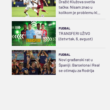
Dražić Klužova svetla
tačka: Nisam znao u
kolikom je problemu klub
dok nisam došao u
Rumuniju
FUDBAL
TRANSFERI UŽIVO
(četvrtak, 6. avgust)
FUDBAL
Novi građanski rat u
Španiji: Barselona i Real
se otimaju za Rodrija