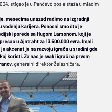
2004. stigao je u Pančevo posle staža u mlađim
nje, mesecima unazad radimo na izgradnji
 u vođenju karijera. Ponosni smo što je
medijski porede sa Hugom Larsonom, koji je
 prešao u Ajntraht za 13.500.000 evra. Imali
e akcenat je na razvoju igrača u sredini gde
koj koristi. Za nas je svaki igrač na prvom
ranov
, generalni direktor Železničara.