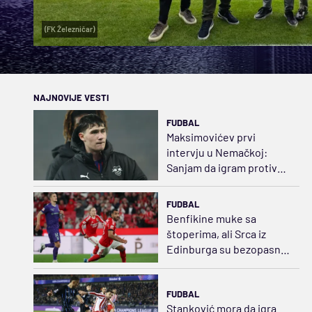
(FK Železničar)
NAJNOVIJE VESTI
FUDBAL
Maksimovićev prvi
intervju u Nemačkoj:
Sanjam da igram protiv
Zvezde u Ligi šampiona
FUDBAL
Benfikine muke sa
štoperima, ali Srca iz
Edinburga su bezopasna
ovog leta
FUDBAL
Stanković mora da igra