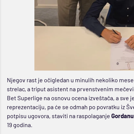
Njegov rast je očigledan u minulih nekoliko mesec
strelac, a triput asistent na prvenstvenim mečevi
Bet Superlige na osnovu ocena izveštača, a sve 
reprezentaciju, pa će se odmah po povratku iz Šv
potpisu ugovora, staviti na raspolaganje
Gordanu
19 godina.