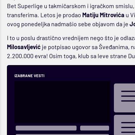
Bet Superlige u takmičarskom i igračkom smislu, v
transferima. Letos je prodao
Matiju Mitrovića
u Vi
ovog ponedeljka nadmašio sebe objavom da je
Jo
I to u poslu drastično vrednijem nego što je odla
Milosavljević
je potpisao ugovor sa Šveđanima, na
2.200.000 evra! Osim toga, klub sa leve strane Du
IZABRANE VESTI