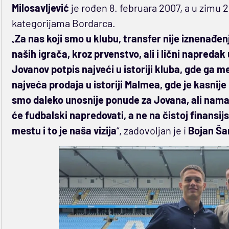
Milosavljević
je rođen 8. februara 2007, a u zimu 
kategorijama Bordarca.
„
Za nas koji smo u klubu, transfer nije iznenađe
naših igrača, kroz prvenstvo, ali i lični napredak
Jovanov potpis najveći u istoriji kluba, gde ga 
najveća prodaja u istoriji Malmea, gde je kasnije
smo daleko unosnije ponude za Jovana, ali nama j
će fudbalski napredovati, a ne na čistoj finansijs
mestu i to je naša vizija
“, zadovoljan je i
Bojan Ša