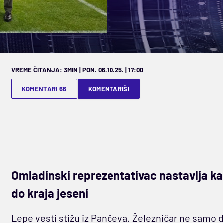
VREME ČITANJA: 3MIN | PON. 06.10.25. | 17:00
KOMENTARI 66
KOMENTARIŠI
Omladinski reprezentativac nastavlja kar
do kraja jeseni
Lepe vesti stižu iz Pančeva. Železničar ne samo d