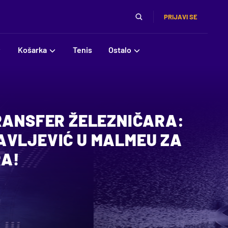
PRIJAVI SE
Košarka
Tenis
Ostalo
TRANSFER ŽELEZNIČARA:
AVLJEVIĆ U MALMEU ZA
RA!