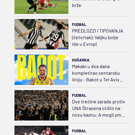
brže
FUDBAL
PREDLOZZI I TIPOVANJA
(četvrtak): Valjku bolje
ide u Evropi
KOŠARKA
Makabi u dva dana
kompletirao centarsku
liniju – Bakot u Tel Avivu
za 500.000 dolara
godišnje
FUDBAL
Dve trećine zarade protiv
UNA Štrasena otišlo na
novu kaznu: A mogli smo
da pojačamo tim
FUDBAL