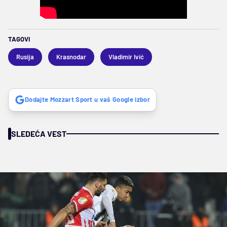
TAGOVI
Rusija
Krasnodar
Vladimir Ivić
Dodajte Mozzart Sport u vaš Google izbor
SLEDEĆA VEST