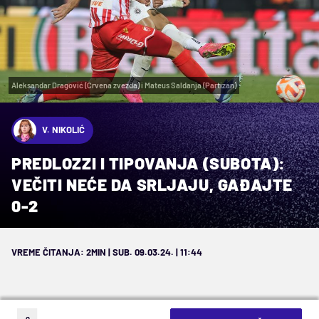
Aleksandar Dragović (Crvena zvezda) i Mateus Saldanja (Partizan)
V. NIKOLIĆ
PREDLOZZI I TIPOVANJA (SUBOTA):
VEČITI NEĆE DA SRLJAJU, GAĐAJTE
0-2
VREME ČITANJA: 2MIN | SUB. 09.03.24. | 11:44