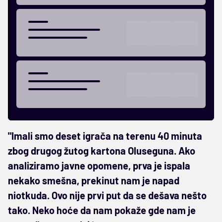
"Imali smo deset igrača na terenu 40 minuta
zbog drugog žutog kartona Oluseguna. Ako
analiziramo javne opomene, prva je ispala
nekako smešna, prekinut nam je napad
niotkuda. Ovo nije prvi put da se dešava nešto
tako. Neko hoće da nam pokaže gde nam je