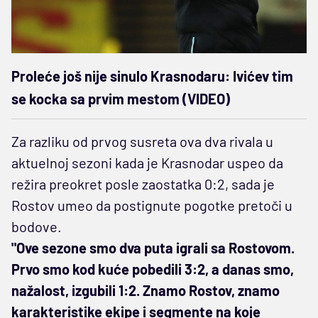
Proleće još nije sinulo Krasnodaru: Ivićev tim
se kocka sa prvim mestom (VIDEO)
Za razliku od prvog susreta ova dva rivala u
aktuelnoj sezoni kada je Krasnodar uspeo da
režira preokret posle zaostatka 0:2, sada je
Rostov umeo da postignute pogotke pretoči u
bodove.
"Ove sezone smo dva puta igrali sa Rostovom.
Prvo smo kod kuće pobedili 3:2, a danas smo,
nažalost, izgubili 1:2. Znamo Rostov, znamo
karakteristike ekipe i segmente na koje