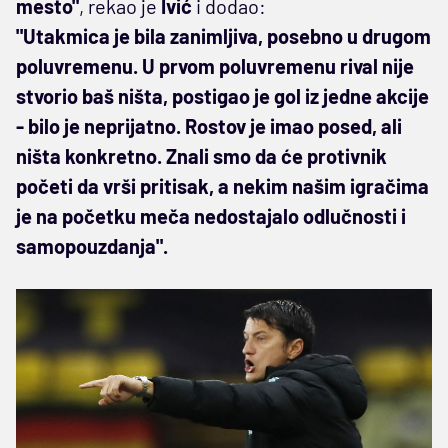
mesto"
, rekao je
Ivić
i dodao:
"Utakmica je bila zanimljiva, posebno u drugom
poluvremenu. U prvom poluvremenu rival nije
stvorio baš ništa, postigao je gol iz jedne akcije
- bilo je neprijatno. Rostov je imao posed, ali
ništa konkretno. Znali smo da će protivnik
početi da vrši pritisak, a nekim našim igračima
je na početku meča nedostajalo odlučnosti i
samopouzdanja".