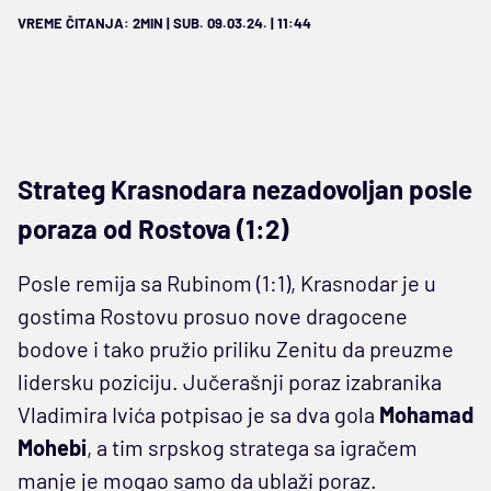
VREME ČITANJA: 2MIN | SUB. 09.03.24. | 11:44
Strateg Krasnodara nezadovoljan posle
poraza od Rostova (1:2)
Posle remija sa Rubinom (1:1), Krasnodar je u
gostima Rostovu prosuo nove dragocene
bodove i tako pružio priliku Zenitu da preuzme
lidersku poziciju. Jučerašnji poraz izabranika
Vladimira Ivića potpisao je sa dva gola
Mohamad
Mohebi
, a tim srpskog stratega sa igračem
manje je mogao samo da ublaži poraz.