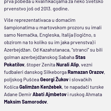
prva pobeda u kvalifikacijama za neko Svetsko
prvenstvo još od 2013. godine.
Više reprezentativaca u domaćim
šampionatima u martovskom prozoru su imali
samo Nemačka, Engleska, Italija (logično, s
obzirom na to koliko su im jaka prvenstva) i
Azerbejdžan. Od Kazahstanaca, “stranci” su bili
golman azerbejdžanskog Sabaha
Stas
Pokatilov
, štoper Zenita
Nurali Alip
, vezni
fudbaleri danskog Silkeborga
Ramazan Orazov
,
poljskog Pušćea
Georgi Žukov
i slovačkih
Košica
Galimžan Kenžebek
, te napadači turske
Adane Demir
Abati Ajmbetov
i ruskog Ahmata
Maksim Samorodov
.