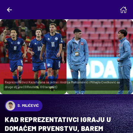
Reprezentativci Kazahstana sa jedne i Andrija Maksimović i Mihajlo Cvetković sa
druge strane (©Reuters, ©Starsport)
S. MILIĆEVIĆ
KAD REPREZENTATIVCI IGRAJU U
DOMAĆEM PRVENSTVU, BAREM