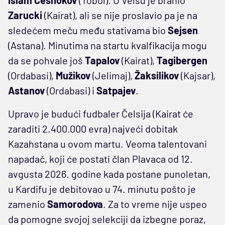
Zarucki
(Kairat), ali se nije proslavio pa je na
sledećem meču među stativama bio
Sejsen
(Astana). Minutima na startu kvalfikacija mogu
da se pohvale još
Tapalov
(Kairat),
Tagibergen
(Ordabasi),
Mužikov
(Jelimaj),
Žaksilikov
(Kajsar),
Astanov
(Ordabasi) i
Satpajev
.
Upravo je budući fudbaler Čelsija (Kairat će
zaraditi 2.400.000 evra) najveći dobitak
Kazahstana u ovom martu. Veoma talentovani
napadač, koji će postati član Plavaca od 12.
avgusta 2026. godine kada postane punoletan,
u Kardifu je debitovao u 74. minutu pošto je
zamenio
Samorodova
. Za to vreme nije uspeo
da pomogne svojoj selekciji da izbegne poraz,