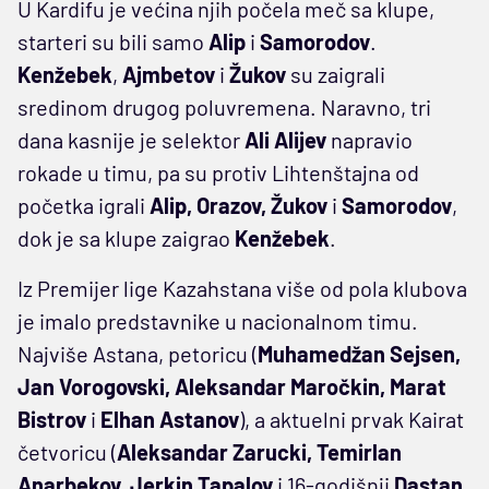
U Kardifu je većina njih počela meč sa klupe,
starteri su bili samo
Alip
i
Samorodov
.
Kenžebek
,
Ajmbetov
i
Žukov
su zaigrali
sredinom drugog poluvremena. Naravno, tri
dana kasnije je selektor
Ali Alijev
napravio
rokade u timu, pa su protiv Lihtenštajna od
početka igrali
Alip, Orazov, Žukov
i
Samorodov
,
dok je sa klupe zaigrao
Kenžebek
.
Iz Premijer lige Kazahstana više od pola klubova
je imalo predstavnike u nacionalnom timu.
Najviše Astana, petoricu (
Muhamedžan Sejsen,
Jan Vorogovski, Aleksandar Maročkin, Marat
Bistrov
i
Elhan Astanov
), a aktuelni prvak Kairat
četvoricu (
Aleksandar Zarucki, Temirlan
Anarbekov, Jerkin Tapalov
i 16-godišnji
Dastan