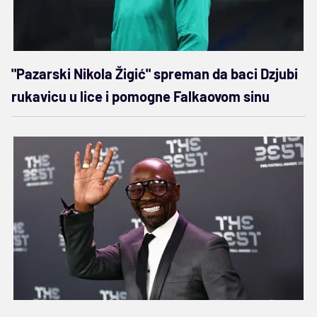
"Pazarski Nikola Žigić" spreman da baci Dzjubi
rukavicu u lice i pomogne Falkaovom sinu