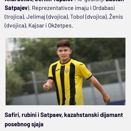
Satpajev
). Reprezentativce imaju i Ordabasi
(trojica), Jelimaj (dvojica), Tobol (dvojica), Ženis
(dvojica), Kajsar i Okžetpes.
Safiri, rubini i Satpaev, kazahstanski dijamant
posebnog sjaja