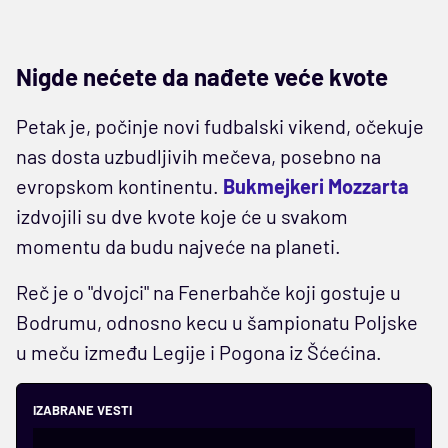
Nigde nećete da nađete veće kvote
Petak je, počinje novi fudbalski vikend, očekuje
nas dosta uzbudljivih mečeva, posebno na
evropskom kontinentu.
Bukmejkeri Mozzarta
izdvojili su dve kvote koje će u svakom
momentu da budu najveće na planeti.
Reč je o "dvojci" na Fenerbahče koji gostuje u
Bodrumu, odnosno kecu u šampionatu Poljske
u meču između Legije i Pogona iz Šćećina.
IZABRANE VESTI