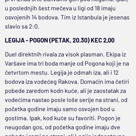
u poslednjih šest mečeva u ligi od 18 imaju
osvojenih 14 bodova. Tim iz Istanbula je jesenas
slavio sa 2:0.
LEGIJA - POGON (PETAK, 20.30) KEC 2,00
Duel direktnih rivala za visok plasman. Ekipa iz
Varšave ima tri boda manje od Pogona koji je na
četvrtom mestu. Legija je odmah iza, ali i 12
bodova iza vodećeg Rakova. Domaćin ima četiri
pobede zaredom kodn kuće, ali je zaostatak za
vodećima nastao posle loše serije na strani, od
početka godine imaju samo osvojen bod u
gostima. Ipak, kod kuće su favoriti. Pogon je
neugodan gos, od početka godine imaju dve
pobede i remi na strani, ali Legija jednostavno