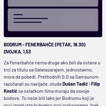
BODRUM - FENERBAHČE (PETAK, 18.30)
DVOJKA, 1,53
Za Fenerbahče nema druge ako želi da ostane u
trci za titulu sa Galatasarajem, jednostavno,
mora da pobedi. Prethodnih 0:0 sa Samsunom
razočarali su navijače, otuda
Dušan Tadić
i
Filip
Kostić
sa ostatkom tima moraju da osvoje
bodove. To neće biti lako jer Bodrumu koji je
prvi iznad crte bukvalno gori pod nogama. Ipak,