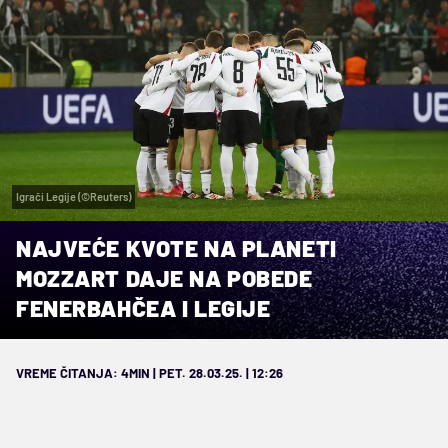
Igrači Legije (©Reuters)
NAJVEĆE KVOTE NA PLANETI
MOZZART DAJE NA POBEDE
FENERBAHČEA I LEGIJE
VREME ČITANJA: 4MIN | PET. 28.03.25. | 12:26