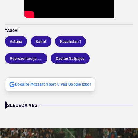
TAGOVI
Astana
Kairat
Kazahstan 1
Reprezentacija Kazahstana
Dastan Satpajev
Dodajte Mozzart Sport u vaš Google izbor
SLEDEĆA VEST