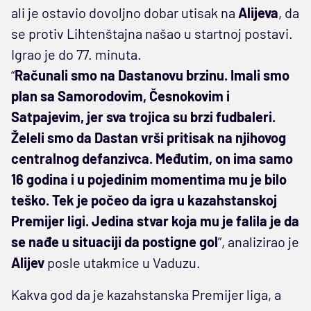
ali je ostavio dovoljno dobar utisak na
Alijeva
, da
se protiv Lihtenštajna našao u startnoj postavi.
Igrao je do 77. minuta.
“
Računali smo na Dastanovu brzinu. Imali smo
plan sa Samorodovim, Česnokovim i
Satpajevim, jer sva trojica su brzi fudbaleri.
Želeli smo da Dastan vrši pritisak na njihovog
centralnog defanzivca. Međutim, on ima samo
16 godina i u pojedinim momentima mu je bilo
teško. Tek je počeo da igra u kazahstanskoj
Premijer ligi. Jedina stvar koja mu je falila je da
se nađe u situaciji da postigne gol
”, analizirao je
Alijev
posle utakmice u Vaduzu.
Kakva god da je kazahstanska Premijer liga, a