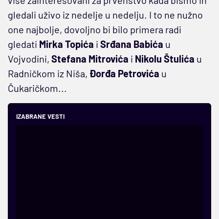
gledali uživo iz nedelje u nedelju. I to ne nužno
one najbolje, dovoljno bi bilo primera radi
gledati
Mirka Topića
i
Srđana Babića
u
Vojvodini,
Stefana Mitrovića
i
Nikolu Štulića
u
Radničkom iz Niša,
Đorđa Petrovića
u
Čukaričkom...
IZABRANE VESTI