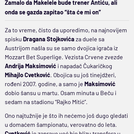
Zamalo da Makelele bude trener Antiću, ali
onda se gazda zapitao “šta će mi on”
Za to vreme, čisto da uporedimo, na najnovijem
spisku
Dragana Stojkovića
za duele sa
Austrijom našla su se samo dvojica igrača iz
Mozzart Bet Superlige. Vezista Crvene zvezde
Andrija Maksimović
i napadač Čukaričkog
Mihajlo Cvetković
. Obojica su još tinejdžeri,
rođeni 2007. godine, a samo je
Maksimović
dobio šansu u martu. Osam minuta u Beču i
sedam na stadionu “Rajko Mitić”.
Ono najtužnije je što ih nećemo još dugo gledati
u domaćem šampionatu, verovatno do leta.
Cvetković
je zapravo već bio blizu transfera u