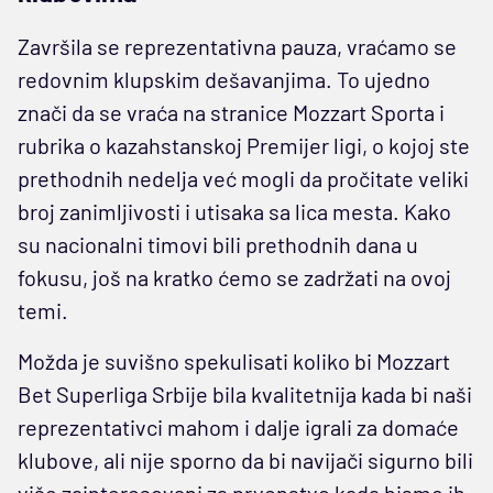
Završila se reprezentativna pauza, vraćamo se
redovnim klupskim dešavanjima. To ujedno
znači da se vraća na stranice Mozzart Sporta i
rubrika o kazahstanskoj Premijer ligi, o kojoj ste
prethodnih nedelja već mogli da pročitate veliki
broj zanimljivosti i utisaka sa lica mesta. Kako
su nacionalni timovi bili prethodnih dana u
fokusu, još na kratko ćemo se zadržati na ovoj
temi.
Možda je suvišno spekulisati koliko bi Mozzart
Bet Superliga Srbije bila kvalitetnija kada bi naši
reprezentativci mahom i dalje igrali za domaće
klubove, ali nije sporno da bi navijači sigurno bili
više zainteresovani za prvenstvo kada bismo ih