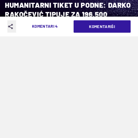
HUMANITARNI TIKET U PODNE: DARKO
RAKOČEVIĆ TIPUJE ZA 196.500
DINARA
KOMENTARI 4
KOMENTARIŠI
VREME ČITANJA: 4MIN | PET. 28.03.25. | 12:26
Trener Borca veruje u Barselonu,
Leverkuzen, Fajenord...
Dobrim poznavaocima fudbalskih prilika ime
Darka Rakočevića je poznato. Pokušava mladi
trener da sa čačanskim Borcem 1924 napravi