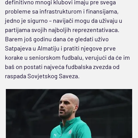
definitivno mnogi klubovi imaju pre svega
probleme sa infrastrukturom i finansijama,
jedno je sigurno – navijači mogu da uživaju u
partijama svojih najboljih reprezentativaca.
Barem još godinu dana će gledati uživo
Satpajeva u Almatiju i pratiti njegove prve
korake u seniorskom fudbalu, verujući da će im
baš on postati najveća fudbalska zvezda od
raspada Sovjetskog Saveza.