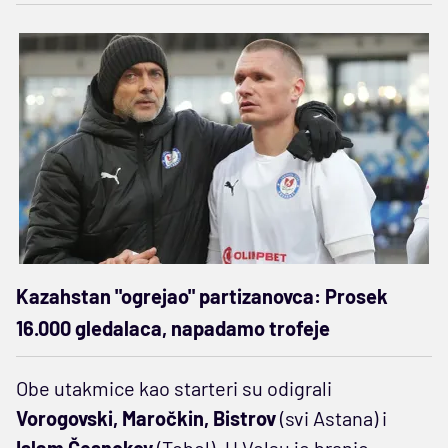
Kazahstan "ogrejao" partizanovca: Prosek
16.000 gledalaca, napadamo trofeje
Obe utakmice kao starteri su odigrali
Vorogovski, Maročkin, Bistrov
(svi Astana) i
Islam Česnokov
(Tobol). U Velsu je branio