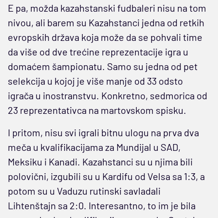
E pa, možda kazahstanski fudbaleri nisu na tom
nivou, ali barem su Kazahstanci jedna od retkih
evropskih država koja može da se pohvali time
da više od dve trećine reprezentacije igra u
domaćem šampionatu. Samo su jedna od pet
selekcija u kojoj je više manje od 33 odsto
igrača u inostranstvu. Konkretno, sedmorica od
23 reprezentativca na martovskom spisku.
I pritom, nisu svi igrali bitnu ulogu na prva dva
meča u kvalifikacijama za Mundijal u SAD,
Meksiku i Kanadi. Kazahstanci su u njima bili
polovični, izgubili su u Kardifu od Velsa sa 1:3, a
potom su u Vaduzu rutinski savladali
Lihtenštajn sa 2:0. Interesantno, to im je bila