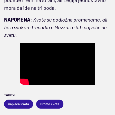
mora da ide na tri boda.
NAPOMENA
:
Kvote su podložne promenama, ali
će u svakom trenutku u Mozzartu biti najveće na
svetu.
TAGOVI
najveća kvota
Promo kvote