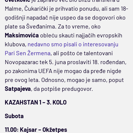
Malme, Čukarički je prihvatio ponudu, ali sam 18-
godišnji napadač nije uspeo da se dogovori oko
plate sa Šveđanima. Za to vreme, oko
Maksimovića
obleću skauti najjačih evropskih
klubova,
nedavno smo pisali o interesovanju
Pari Sen Žermena
, ali pošto će talentovani
Novopazarac tek 5. juna proslaviti 18. rođendan,
po zakonima UEFA nije mogao da pređe nigde
pre ovog leta. Odnosno, mogao je samo, poput
Satpajeva
, da potpiše predugovor.
KAZAHSTAN 1 – 3. KOLO
Subota
11.00: Kajsar – Okžetpes