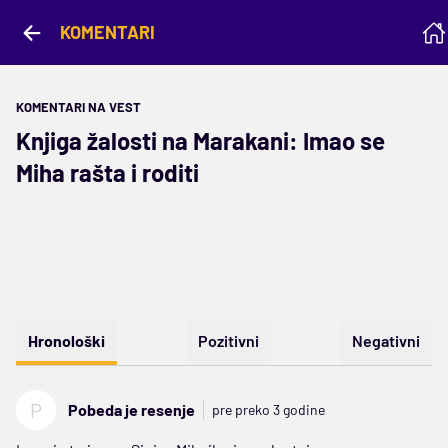
KOMENTARI
KOMENTARI NA VEST
Knjiga žalosti na Marakani: Imao se
Miha rašta i roditi
Hronološki
Pozitivni
Negativni
P
Pobeda je resenje
pre preko 3 godine