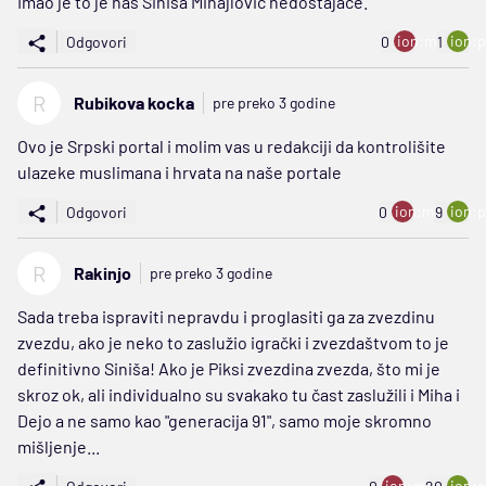
Imao je to je nas Sinisa Mihajlovic nedostajace.
ion:minus
ion:p
Odgovori
0
1
R
Rubikova kocka
pre preko 3 godine
Ovo je Srpski portal i molim vas u redakciji da kontrolišite
ulazeke muslimana i hrvata na naše portale
ion:minus
ion:p
Odgovori
0
9
R
Rakinjo
pre preko 3 godine
Sada treba ispraviti nepravdu i proglasiti ga za zvezdinu
zvezdu, ako je neko to zaslužio igrački i zvezdaštvom to je
definitivno Siniša! Ako je Piksi zvezdina zvezda, što mi je
skroz ok, ali individualno su svakako tu čast zaslužili i Miha i
Dejo a ne samo kao "generacija 91", samo moje skromno
mišljenje...
ion:minus
ion:p