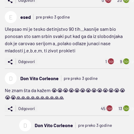
Odgovori
0
20
E
esed
pre preko 3 godine
Ulepsao mi je tesko detinjstvo 90 tih...kasnije sam bio
ponosan sto sam srbin svaki put kad ga da iz slobodnjaka
dok je carovao serijom a..polako odlaze junaci nase
mladosti j.e.b.e.m. ti zivot prokleti
ion:minus
ion:p
Odgovori
1
9
D
Don Vito Corleone
pre preko 3 godine
Ne znam šta da kažem 😭😭😭😭😭😭😭😭😭😭😭😭😭
😭😭🙏🙏🙏🙏🙏🙏🙏🙏🙏🙏
ion:minus
ion:p
Odgovori
45
13
D
Don Vito Corleone
pre preko 3 godine