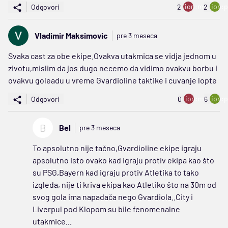
ion:minus
ion:p
Odgovori
2
2
Vladimir Maksimovic
pre 3 meseca
Svaka cast za obe ekipe.Ovakva utakmica se vidja jednom u
zivotu,mislim da jos dugo necemo da vidimo ovakvu borbu i
ovakvu goleadu u vreme Gvardioline taktike i cuvanje lopte
ion:minus
ion:p
Odgovori
0
6
B
Bel
pre 3 meseca
To apsolutno nije tačno,Gvardioline ekipe igraju
apsolutno isto ovako kad igraju protiv ekipa kao što
su PSG,Bayern kad igraju protiv Atletika to tako
izgleda, nije ti kriva ekipa kao Atletiko što na 30m od
svog gola ima napadača nego Gvardiola..City i
Liverpul pod Klopom su bile fenomenalne
utakmice...