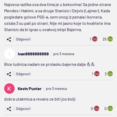
Najveca razlika ova dva tima je u bekovima! Sa jedne strane
Mendes i Hakimi, a sa druge Stanisic i Dejvis (Lajmer). Kada
pogledate golove PSG-a, sem onog iz penala i kornera,
ostala 3 su pali po strani. Nije mi jasno koje to kvalitete ima
Stanisic da bi igrao u ovakvoj ekipi Bajerna.
ion:minus
ion:p
Odgovori
1
25
I
Ivan8888888888
pre 3 meseca
Bice ludnica,nadam se prolasku bajerna dalje 💪💪
ion:minus
ion:p
Odgovori
1
3
Kevin Punter
pre 3 meseca
dobra utakmica a revans ce biti jos bolji
ion:minus
ion:p
Odgovori
0
0