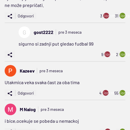
ne može prepričati.
ion:minus
ion:p
Odgovori
3
31
G
gost2222
pre 3 meseca
sigurno si zadnji put gledao fudbal 99
ion:minus
ion:p
9
2
Kazeev
pre 3 meseca
Utakmica veka svaka čast za oba tima
ion:minus
ion:p
Odgovori
4
55
M Nalog
pre 3 meseca
i bice,ocekuje se pobeda u nemackoj