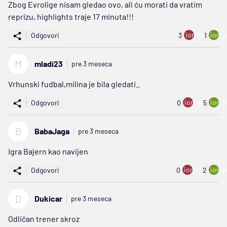
Zbog Evrolige nisam gledao ovo, ali ću morati da vratim
reprizu, highlights traje 17 minuta!!!
ion:minus
ion:p
Odgovori
3
1
M
mladi23
pre 3 meseca
Vrhunski fudbal,milina je bila gledati..
ion:minus
ion:p
Odgovori
0
5
B
BabaJaga
pre 3 meseca
Igra Bajern kao navijen
ion:minus
ion:p
Odgovori
0
2
D
Dukicar
pre 3 meseca
Odličan trener skroz