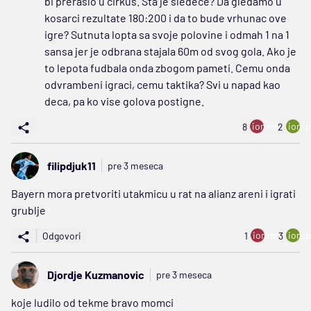
bi preraslo u cirkus. Sta je sledece? Da gledamo u
kosarci rezultate 180:200 i da to bude vrhunac ove
igre? Sutnuta lopta sa svoje polovine i odmah 1 na 1
sansa jer je odbrana stajala 60m od svog gola. Ako je
to lepota fudbala onda zbogom pameti. Cemu onda
odvrambeni igraci, cemu taktika? Svi u napad kao
deca, pa ko vise golova postigne.
ion:minus
ion:p
8
2
filipdjuk11
pre 3 meseca
Bayern mora pretvoriti utakmicu u rat na alianz areni i igrati
grublje
ion:minus
ion:p
Odgovori
1
3
Djordje Kuzmanovic
pre 3 meseca
koje ludilo od tekme bravo momci