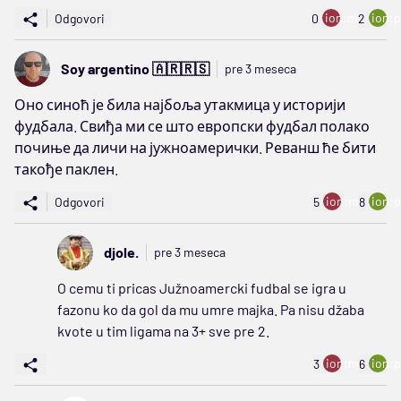
ion:minus
ion:p
Odgovori
0
2
Soy argentino 🇦🇷🇷🇸
pre 3 meseca
Оно синоћ је била најбоља утакмица у историји
фудбала. Свиђа ми се што европски фудбал полако
почиње да личи на јужноамерички. Реванш ће бити
такође паклен.
ion:minus
ion:p
Odgovori
5
8
djole.
pre 3 meseca
O cemu ti pricas Južnoamercki fudbal se igra u
fazonu ko da gol da mu umre majka. Pa nisu džaba
kvote u tim ligama na 3+ sve pre 2.
ion:minus
ion:p
3
6