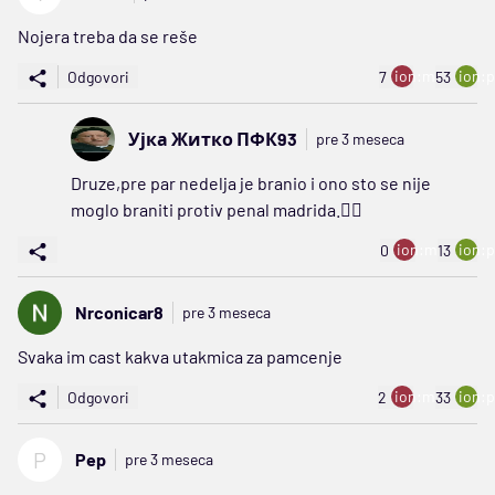
Nojera treba da se reše
ion:minus
ion:p
Odgovori
7
53
Ујка Житко ПФК93
pre 3 meseca
Druze,pre par nedelja je branio i ono sto se nije
moglo braniti protiv penal madrida.🤦‍♂️
ion:minus
ion:p
0
13
Nrconicar8
pre 3 meseca
Svaka im cast kakva utakmica za pamcenje
ion:minus
ion:p
Odgovori
2
33
P
Pep
pre 3 meseca