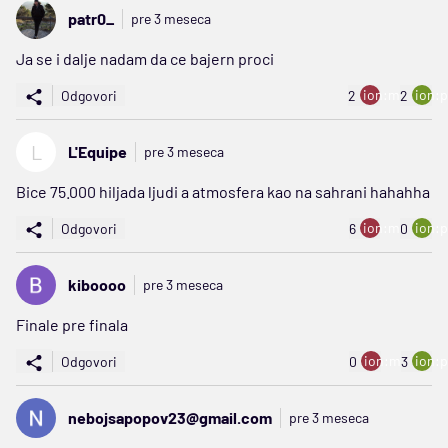
patr0_
pre 3 meseca
Ja se i dalje nadam da ce bajern proci
ion:minus
ion:p
Odgovori
2
2
L
L'Equipe
pre 3 meseca
Bice 75.000 hiljada ljudi a atmosfera kao na sahrani hahahha
ion:minus
ion:p
Odgovori
6
0
kiboooo
pre 3 meseca
Finale pre finala
ion:minus
ion:p
Odgovori
0
3
nebojsapopov23@gmail.com
pre 3 meseca