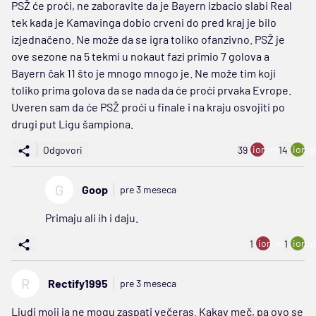
PSŽ će proći, ne zaboravite da je Bayern izbacio slabi Real
tek kada je Kamavinga dobio crveni do pred kraj je bilo
izjednačeno. Ne može da se igra toliko ofanzivno. PSŽ je
ove sezone na 5 tekmi u nokaut fazi primio 7 golova a
Bayern čak 11 što je mnogo mnogo je. Ne može tim koji
toliko prima golova da se nada da će proći prvaka Evrope.
Uveren sam da će PSŽ proći u finale i na kraju osvojiti po
drugi put Ligu šampiona.
ion:minus
ion:p
Odgovori
39
14
G
Goop
pre 3 meseca
Primaju ali ih i daju.
ion:minus
ion:p
1
1
R
Rectify1995
pre 3 meseca
Ljudi moji ja ne mogu zaspati večeras. Kakav meč, pa ovo se