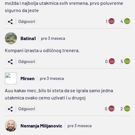
možda i najbolja utakmica svih vremena, prvo poluvreme
sigurno da jeste
ion:minus
ion:p
Odgovori
1
4
Batina1
pre 3 meseca
Kompani izrasta u odličnog trenera.
ion:minus
ion:p
Odgovori
0
5
Mirsen
pre 3 meseca
Auu kakav mec..bilo bi steta da se igrala samo jedna
utakmica ovako cemo uzivati i u drugoj
ion:minus
ion:p
Odgovori
0
2
Nemanja Milijanovic
pre 3 meseca