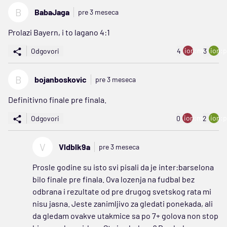
B
BabaJaga
pre 3 meseca
Prolazi Bayern, i to lagano 4:1
ion:minus
ion:p
Odgovori
4
3
B
bojanboskovic
pre 3 meseca
Definitivno finale pre finala.
ion:minus
ion:p
Odgovori
0
2
V
Vldblk9a
pre 3 meseca
Prosle godine su isto svi pisali da je inter:barselona
bilo finale pre finala. Ova lozenja na fudbal bez
odbrana i rezultate od pre drugog svetskog rata mi
nisu jasna. Jeste zanimljivo za gledati ponekada, ali
da gledam ovakve utakmice sa po 7+ golova non stop