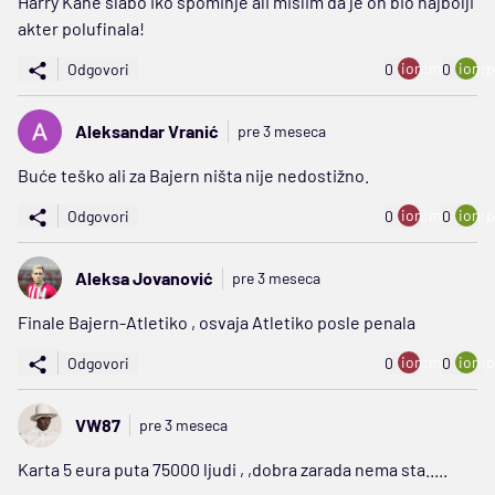
Harry Kane slabo iko spominje ali mislim da je on bio najbolji
akter polufinala!
ion:minus
ion:p
Odgovori
0
0
Aleksandar Vranić
pre 3 meseca
Buće teško ali za Bajern ništa nije nedostižno.
ion:minus
ion:p
Odgovori
0
0
Aleksa Jovanović
pre 3 meseca
Finale Bajern-Atletiko , osvaja Atletiko posle penala
ion:minus
ion:p
Odgovori
0
0
VW87
pre 3 meseca
Karta 5 eura puta 75000 ljudi , ,dobra zarada nema sta.....