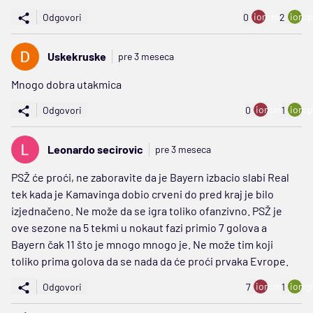
ion:minus
ion:p
Odgovori
0
2
Uskekruske
pre 3 meseca
Mnogo dobra utakmica
ion:minus
ion:p
Odgovori
0
1
Leonardo secirovic
pre 3 meseca
PSŽ će proći, ne zaboravite da je Bayern izbacio slabi Real
tek kada je Kamavinga dobio crveni do pred kraj je bilo
izjednačeno. Ne može da se igra toliko ofanzivno. PSŽ je
ove sezone na 5 tekmi u nokaut fazi primio 7 golova a
Bayern čak 11 što je mnogo mnogo je. Ne može tim koji
toliko prima golova da se nada da će proći prvaka Evrope.
ion:minus
ion:p
Odgovori
7
1