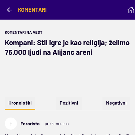
KOMENTARI
KOMENTARI NA VEST
Kompani: Stil igre je kao religija; želimo
75.000 ljudi na Alijanc areni
Hronološki
Pozitivni
Negativni
F
Ferarista
pre 3 meseca