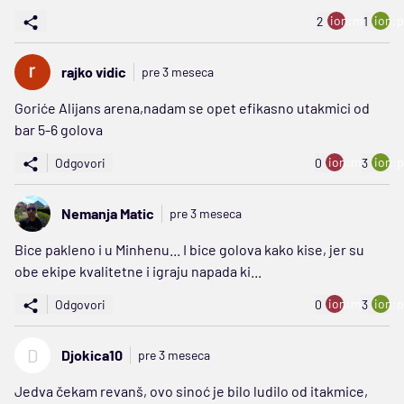
ion:minus
ion:p
2
1
rajko vidic
pre 3 meseca
Goriće Alijans arena,nadam se opet efikasno utakmici od
bar 5-6 golova
ion:minus
ion:p
Odgovori
0
3
Nemanja Matic
pre 3 meseca
Bice pakleno i u Minhenu... I bice golova kako kise, jer su
obe ekipe kvalitetne i igraju napada ki...
ion:minus
ion:p
Odgovori
0
3
D
Djokica10
pre 3 meseca
Jedva čekam revanš, ovo sinoć je bilo ludilo od itakmice,