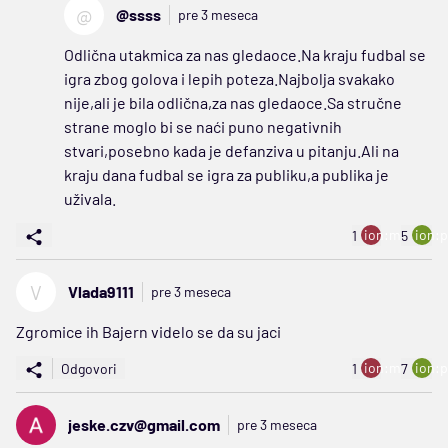
@
@ssss
pre 3 meseca
Odlična utakmica za nas gledaoce.Na kraju fudbal se
igra zbog golova i lepih poteza.Najbolja svakako
nije,ali je bila odlična,za nas gledaoce.Sa stručne
strane moglo bi se naći puno negativnih
stvari,posebno kada je defanziva u pitanju.Ali na
kraju dana fudbal se igra za publiku,a publika je
uživala.
ion:minus
ion:p
1
5
V
Vlada9111
pre 3 meseca
Zgromice ih Bajern videlo se da su jaci
ion:minus
ion:p
Odgovori
1
7
jeske.czv@gmail.com
pre 3 meseca