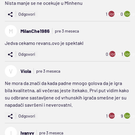
Nista manje se ne ocekuje u Minhenu
ion:minus
ion:p
Odgovori
1
0
M
MilanChe1986
pre 3 meseca
Jedva cekamo revans,ovo je spektakl
ion:minus
ion:p
Odgovori
0
1
V
Viola
pre 3 meseca
Ne mora da znači da kada padne mnogo golova da je igra
bila kvalitetna, ali večeras jeste itekako. Prvi put vidim kako
su odbrane sastavljene od vrhunskih igrača smešne jer su
napadači savršeni i neverovatni.
ion:minus
ion:p
Odgovori
1
9
I
Ivanvv
pre 3 meseca