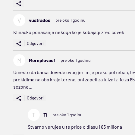
V
vustrados
pre oko 1 godinu
Klinačko ponašanje nekoga ko je kobajagi zreo čovek
Odgovori
M
Moreplovac1
pre oko 1 godinu
Umesto da barsa dovede ovog jer im je preko potreban, lewa v
prekidima na oba kraja terena, oni zapeli za luiza iz lfc za
sezone...
Odgovori
T
Ti
pre oko 1 godinu
Stvarno verujes u te price o diasu i 85 miliona