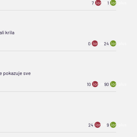
ion:minus
ion:plus
7
1
i krila
ion:minus
ion:plus
0
24
se pokazuje sve
ion:minus
ion:plus
10
90
ion:minus
ion:plus
24
9