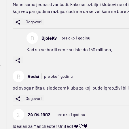
Mene samo jedna stvar čudi, kako se ozbiljni klubovi ne ot
koji već par godina razbija, čudi me da se velikani ne bore 
Odgovori
D
DjoleKv
pre oko 1 godinu
Kad su se borili cene su isle do 150 miliona.
R
Redsi
pre oko 1 godinu
od ovoga ništa u sledećem klubu za koji bude igrao,živi bili 
Odgovori
2
24.04.1902.
pre oko 1 godinu
Idealan za Manchester United! ❤️🤍🖤