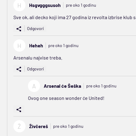
H
Hsgvgggsusoh
pre oko 1 godinu
Sve ok, ali decko koji ima 27 godina iz revolta izbrise klub 
Odgovori
H
Heheh
pre oko 1 godinu
Arsenalu najvise treba.
Odgovori
A
Arsenal će Šeška
pre oko 1 godinu
Ovog one season wonder će United!
Ž
Živčereš
pre oko 1 godinu