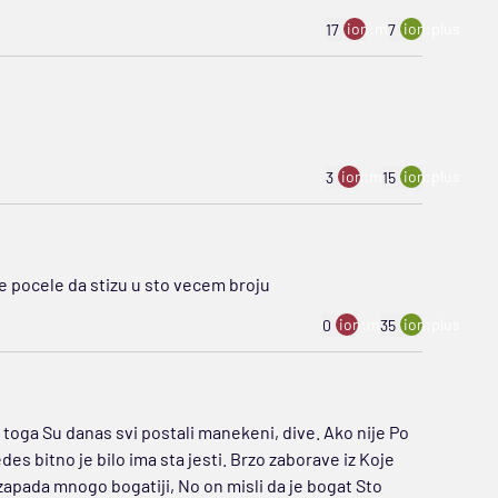
ion:minus
ion:plus
17
7
ion:minus
ion:plus
3
15
e pocele da stizu u sto vecem broju
ion:minus
ion:plus
0
35
 toga Su danas svi postali manekeni, dive. Ako nije Po
es bitno je bilo ima sta jesti. Brzo zaborave iz Koje
 zapada mnogo bogatiji, No on misli da je bogat Sto