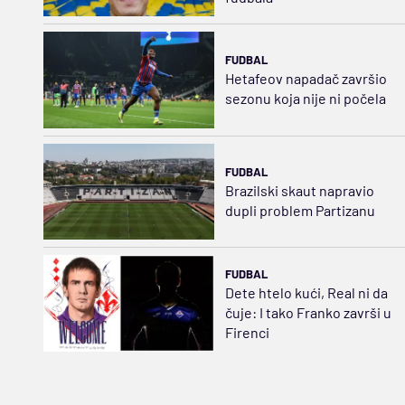
FUDBAL
Hetafeov napadač završio
sezonu koja nije ni počela
FUDBAL
Brazilski skaut napravio
dupli problem Partizanu
FUDBAL
Dete htelo kući, Real ni da
čuje: I tako Franko završi u
Firenci