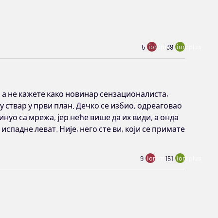
ion:minus
ion:plus
5
39
 а не кажете како новинар сензационалиста,
у ствар у први план. Дечко се избио, одреаговао
инуо са мрежа, јер неће више да их види, а онда
падне леват. Није, него сте ви, који се примате
ion:minus
ion:plus
9
151