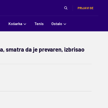
PRIJAVI SE
Košarka
Tenis
Ostalo
, smatra da je prevaren, izbrisao