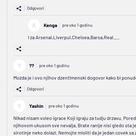
Odgovori
K
Kenga
pre oko 1 godinu
I za Arsenal,Liverpul,Chelsea,Barsa,Real.....
?
??
pre oko 1 godinu
Mozda je i ovo njihov dzentlmenski dogovor kako bi ponud
Odgovori
Y
Yashin
pre oko 1 godinu
Nikad nisam voleo igrace Koji igraju za tudju drzavu. Pored
njihovom ukusom sve nevalja. Brate ranije nisi gledo sta jed
sirotinje neko dolazi. Nemojte misliti da je jedan covek sa