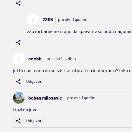
2
2305
pre oko 1 godinu
zao mi barse ne mogu da spavam ako budu nagomilal
C
cccbb
pre oko 1 godinu
jel to sad moda da se izbrise-otprati sa instagrama? tako 
Odgovori
boban milosevic
pre oko 1 godinu
trazi ga juve
Odgovori