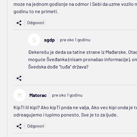
moze na jednom godisnje na odmor i Sebi da uzme vozilo na 
godinu to ne primeti.
Odgovori
S
sgdp
pre oko 1 godinu
Đekerešu je deda sa tatine strane iz Mađarske. Otac
moguće Šveđanka (nisam pronašao informacije), on
Švedska dođe "tuđa" država?
M
Matorac
pre oko 1 godinu
KipTI ili kipi? Ako kipTi pnda ne valja. Ako vec kipi onda j
odreagujemo i lupimo ponesto. Sve je to za ljude.
Odgovori