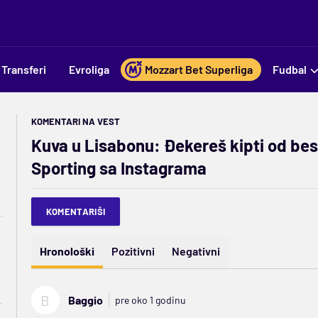
Transferi
Evroliga
Mozzart Bet Superliga
Fudbal
KOMENTARI NA VEST
Kuva u Lisabonu: Đekereš kipti od besa
Sporting sa Instagrama
KOMENTARIŠI
Hronološki
Pozitivni
Negativni
B
Baggio
pre oko 1 godinu