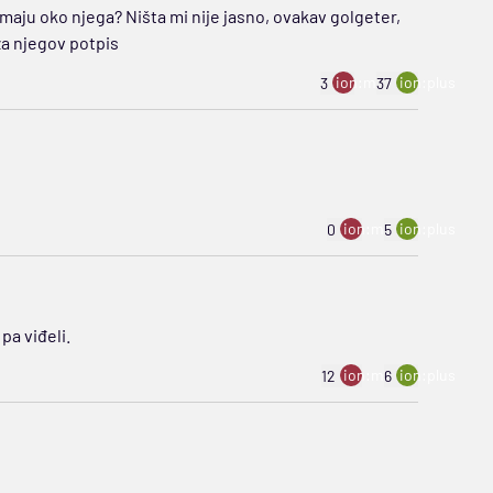
imaju oko njega? Ništa mi nije jasno, ovakav golgeter,
za njegov potpis
ion:minus
ion:plus
3
37
ion:minus
ion:plus
0
5
pa viđeli.
ion:minus
ion:plus
12
6