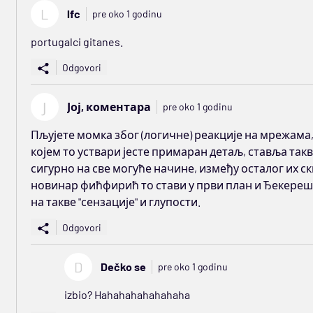
L
lfc
pre oko 1 godinu
portugalci gitanes.
Odgovori
Ј
Јој, коментара
pre oko 1 godinu
Пљујете момка због (логичне) реакције на мрежама,
којем то уствари јесте примаран детаљ, ставља такв
сигурно на све могуће начине, између осталог их ск
новинар фићфирић то стави у први план и Ђекереш ис
на такве "сензације" и глупости.
Odgovori
D
Dečko se
pre oko 1 godinu
izbio? Hahahahahahahaha