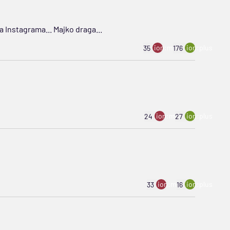
sa Instagrama... Majko draga...
ion:minus
ion:plus
35
176
ion:minus
ion:plus
24
27
ion:minus
ion:plus
33
16