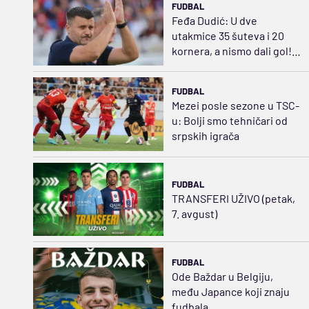
FUDBAL
Feđa Dudić: U dve
utakmice 35 šuteva i 20
kornera, a nismo dali gol!
Očekujem da ga damo iz
prekida
FUDBAL
Mezei posle sezone u TSC-
u: Bolji smo tehničari od
srpskih igrača
FUDBAL
TRANSFERI UŽIVO (petak,
7. avgust)
FUDBAL
Ode Baždar u Belgiju,
među Japance koji znaju
fudbala