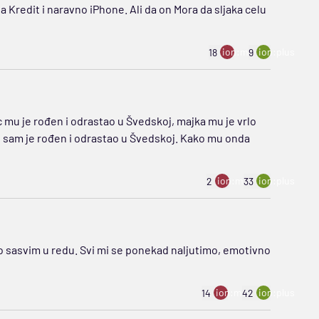
Kredit i naravno iPhone. Ali da on Mora da sljaka celu
ion:minus
ion:plus
18
9
 mu je rođen i odrastao u Švedskoj, majka mu je vrlo
 sam je rođen i odrastao u Švedskoj. Kako mu onda
ion:minus
ion:plus
2
33
e to sasvim u redu. Svi mi se ponekad naljutimo, emotivno
ion:minus
ion:plus
14
42