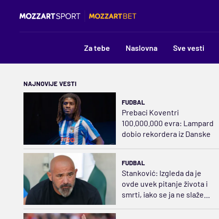
Za tebe
Naslovna
Sve vesti
NAJNOVIJE VESTI
FUDBAL
Prebaci Koventri
100.000.000 evra: Lampard
dobio rekordera iz Danske
FUDBAL
Stanković: Izgleda da je
ovde uvek pitanje života i
smrti, iako se ja ne slažem
sa tim