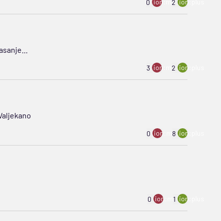
ion:minus
ion:plus
0
2
asanje...
ion:minus
ion:plus
3
2
 Valjekano
ion:minus
ion:plus
0
8
ion:minus
ion:plus
0
1