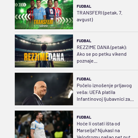
FUDBAL
TRANSFERI (petak, 7.
avgust)
FUDBAL
REZZIME DANA (petak):
Ako se po petku vikend
poznaje...
FUDBAL
Počelo iznošenje prljavog
veša: UEFA platila
Infantinovoj ljubavnici za
ćutanje
FUDBAL
Hoće li ostati išta od
Marselja? Njukasl na
Velodromu našao pet puta