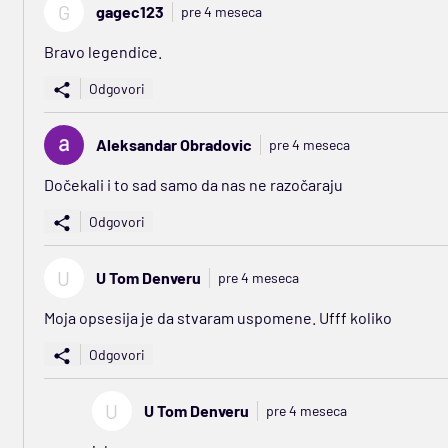
G
gagec123
pre 4 meseca
Bravo legendice.
Odgovori
Aleksandar Obradovic
pre 4 meseca
Dočekali i to sad samo da nas ne razočaraju
Odgovori
U
U Tom Denveru
pre 4 meseca
Moja opsesija je da stvaram uspomene. Ufff koliko
Odgovori
U
U Tom Denveru
pre 4 meseca