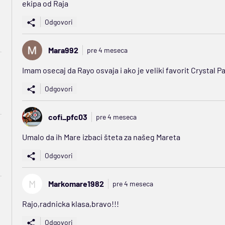
ekipa od Raja
Odgovori
Mara992
pre 4 meseca
Imam osecaj da Rayo osvaja i ako je veliki favorit Crystal P
Odgovori
cofi_pfc03
pre 4 meseca
Umalo da ih Mare izbaci šteta za našeg Mareta
Odgovori
M
Markomare1982
pre 4 meseca
Rajo,radnicka klasa,bravo!!!
Odgovori