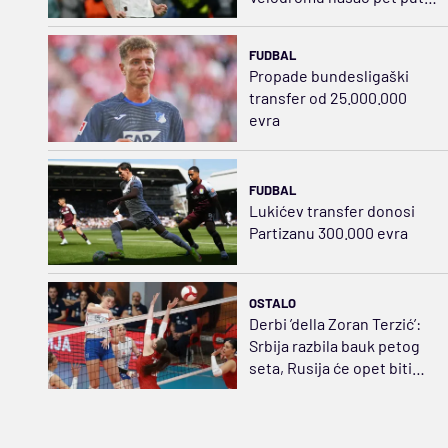
jeftiniju zamenu za Bruna
FUDBAL
Propade bundesligaški
transfer od 25.000.000
evra
FUDBAL
Lukićev transfer donosi
Partizanu 300.000 evra
OSTALO
Derbi ’della Zoran Terzić’:
Srbija razbila bauk petog
seta, Rusija će opet biti
strah i trepet