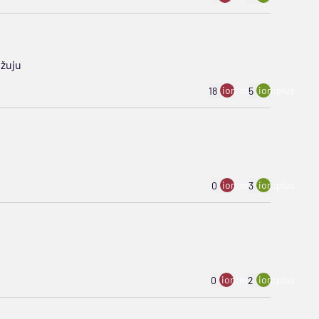
užuju
ion:minus
ion:plus
18
5
ion:minus
ion:plus
0
3
ion:minus
ion:plus
0
2