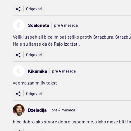
Odgovori
S
Scaloneta
pre 4 meseca
Veliki uspeh ali biće im baš teško protiv Strazbura. Strazbur
Male su šanse da će Rajo izdržati.
Odgovori
K
Kikamika
pre 4 meseca
veoma zanimljiv tekst
Odgovori
Dzeladija
pre 4 meseca
bice dobro ako stvore dobre uspomene,a lako moze biti i 