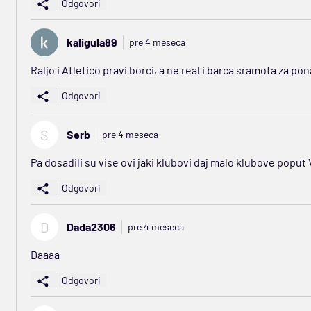
Odgovori
kaligula89
pre 4 meseca
Raljo i Atletico pravi borci, a ne real i barca sramota za pon
Odgovori
S
Serb
pre 4 meseca
Pa dosadili su vise ovi jaki klubovi daj malo klubove poput
Odgovori
D
Dada2306
pre 4 meseca
Daaaa
Odgovori