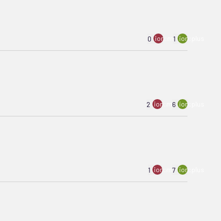
ion:minus
ion:plus
0
1
ion:minus
ion:plus
2
6
ion:minus
ion:plus
1
7