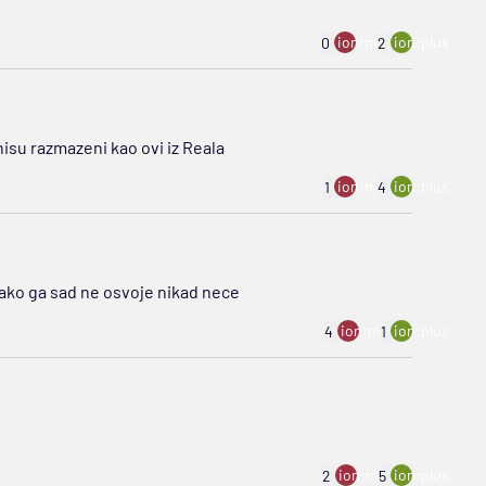
ion:minus
ion:plus
0
2
isu razmazeni kao ovi iz Reala
ion:minus
ion:plus
1
4
o ako ga sad ne osvoje nikad nece
ion:minus
ion:plus
4
1
ion:minus
ion:plus
2
5