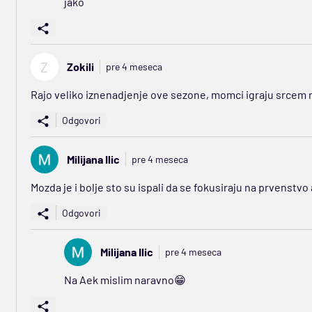
jako
Z
Zokili
pre 4 meseca
Rajo veliko iznenadjenje ove sezone, momci igraju srcem n
Odgovori
Milijana Ilic
pre 4 meseca
Mozda je i bolje sto su ispali da se fokusiraju na prvenstv
Odgovori
Milijana Ilic
pre 4 meseca
Na Aek mislim naravno😁