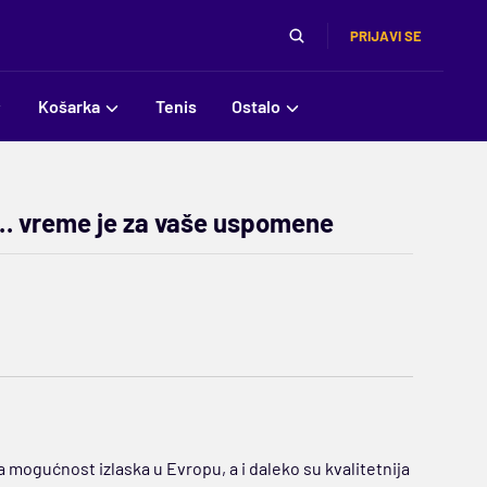
PRIJAVI SE
Košarka
Tenis
Ostalo
eri… vreme je za vaše uspomene
a mogućnost izlaska u Evropu, a i daleko su kvalitetnija