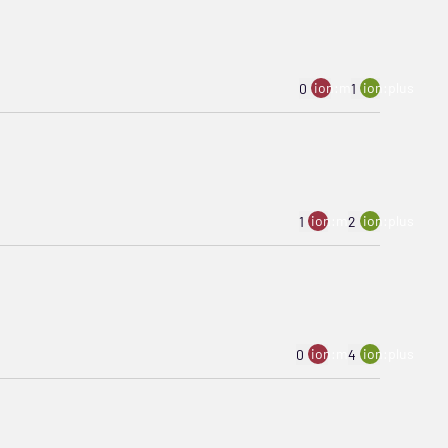
ion:minus
ion:plus
0
1
ion:minus
ion:plus
1
2
ion:minus
ion:plus
0
4