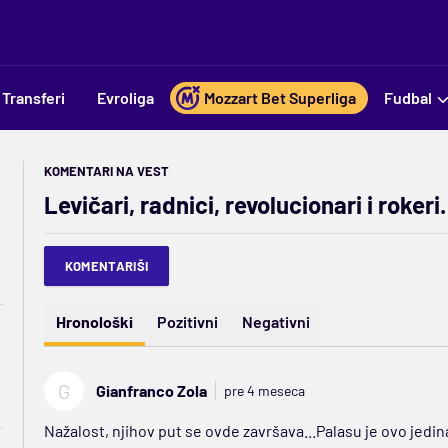
Transferi
Evroliga
Mozzart Bet Superliga
Fudbal
KOMENTARI NA VEST
Levičari, radnici, revolucionari i rok
KOMENTARIŠI
Hronološki
Pozitivni
Negativni
G
Gianfranco Zola
pre 4 meseca
Nažalost, njihov put se ovde završava...Palasu je ovo jedin