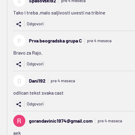
S
Spasovski92
pre 4 meseca
Tako i treba ,malo saljivosti uvesti na tribine
Odgovori
P
Prva beogradska grupa C
pre 4 meseca
Bravo za Rajo.
Odgovori
D
Dani192
pre 4 meseca
odlican tekst svaka cast
Odgovori
gorandavinic1974@gmail.com
pre 4 meseca
aek