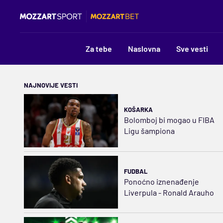
Za tebe
Naslovna
Sve vesti
NAJNOVIJE VESTI
KOŠARKA
Bolomboj bi mogao u FIBA
Ligu šampiona
FUDBAL
Ponoćno iznenađenje
Liverpula - Ronald Arauho