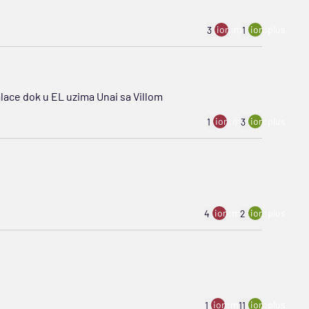
ion:minus
ion:plus
3
1
alace dok u EL uzima Unai sa Villom
ion:minus
ion:plus
1
3
ion:minus
ion:plus
4
2
ion:minus
ion:plus
1
11