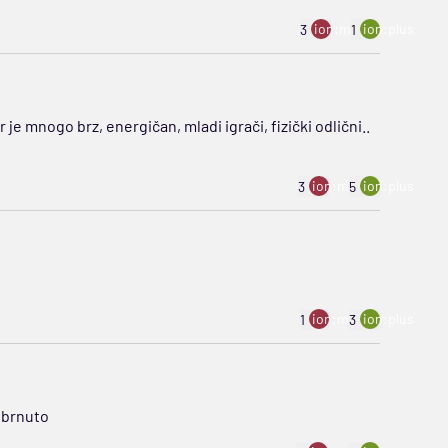
ion:minus
ion:plus
3
1
 je mnogo brz, energičan, mladi igrači, fizički odlični..
ion:minus
ion:plus
3
5
ion:minus
ion:plus
1
3
obrnuto