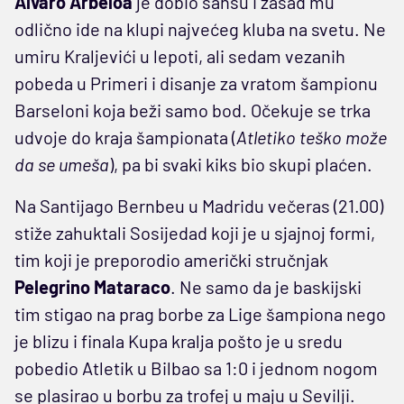
Alvaro Arbeloa
je dobio šansu i zasad mu
odlično ide na klupi najvećeg kluba na svetu. Ne
umiru Kraljevići u lepoti, ali sedam vezanih
pobeda u Primeri i disanje za vratom šampionu
Barseloni koja beži samo bod. Očekuje se trka
udvoje do kraja šampionata (
Atletiko teško može
da se umeša
), pa bi svaki kiks bio skupi plaćen.
Na Santijago Bernbeu u Madridu večeras (21.00)
stiže zahuktali Sosijedad koji je u sjajnoj formi,
tim koji je preporodio američki stručnjak
Pelegrino Mataraco
. Ne samo da je baskijski
tim stigao na prag borbe za Lige šampiona nego
je blizu i finala Kupa kralja pošto je u sredu
pobedio Atletik u Bilbao sa 1:0 i jednom nogom
se plasirao u borbu za trofej u maju u Sevilji.