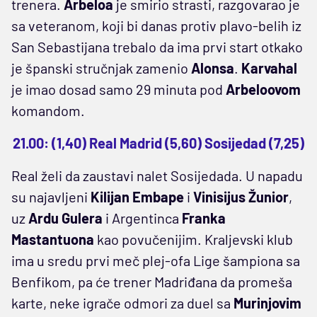
trenera.
Arbeloa
je smirio strasti, razgovarao je
sa veteranom, koji bi danas protiv plavo-belih iz
San Sebastijana trebalo da ima prvi start otkako
je španski stručnjak zamenio
Alonsa
.
Karvahal
je imao dosad samo 29 minuta pod
Arbeloovom
komandom.
21.00: (1,40) Real Madrid (5,60) Sosijedad (7,25)
Real želi da zaustavi nalet Sosijedada. U napadu
su najavljeni
Kilijan Embape
i
Vinisijus Žunior
,
uz
Ardu Gulera
i Argentinca
Franka
Mastantuona
kao povučenijim. Kraljevski klub
ima u sredu prvi meč plej-ofa Lige šampiona sa
Benfikom, pa će trener Madriđana da promeša
karte, neke igrače odmori za duel sa
Murinjovim