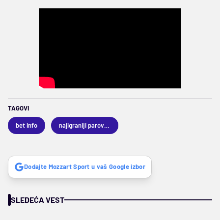
TAGOVI
bet info
najigraniji parovi dana
Dodajte Mozzart Sport u vaš Google izbor
SLEDEĆA VEST