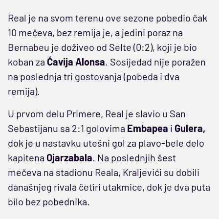
Real je na svom terenu ove sezone pobedio čak
10 mečeva, bez remija je, a jedini poraz na
Bernabeu je doživeo od Selte (0:2), koji je bio
koban za
Ćavija Alonsa
. Sosijedad nije poražen
na poslednja tri gostovanja (pobeda i dva
remija).
U prvom delu Primere, Real je slavio u San
Sebastijanu sa 2:1 golovima
Embapea
i
Gulera,
dok je u nastavku utešni gol za plavo-bele delo
kapitena
Ojarzabala
. Na poslednjih šest
mečeva na stadionu Reala, Kraljevići su dobili
današnjeg rivala četiri utakmice, dok je dva puta
bilo bez pobednika.