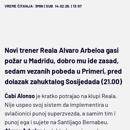
VREME ČITANJA: 3MIN | SUB. 14.02.26. | 13:57
Novi trener Reala Alvaro Arbeloa gasi
požar u Madridu, dobro mu ide zasad,
sedam vezanih pobeda u Primeri, pred
dolazak zahuktalog Sosijedada (21.00)
Ćabi Alonso
je kratko potrajao na klupi Reala.
Nije uspeo svoj sistem da implementira u
svlačionici punoj superzvezda, a samim tim i
punoj ega i sujete na Santijago Bernabeu.