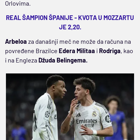
Orlovima.
REAL ŠAMPION ŠPANIJE - KVOTA U MOZZARTU
JE 2,20.
Arbeloa
za današnji meč ne može da računa na
povređene Brazilce
Edera Militaa
i
Rodriga
, kao
i na Engleza
Džuda Belingema.