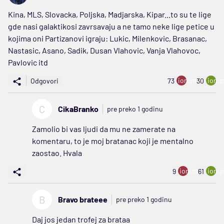
Kina, MLS, Slovacka, Poljska, Madjarska, Kipar...to su te lige
gde nasi galaktikosi zavrsavaju a ne tamo neke lige petice u
kojima oni Partizanovi igraju: Lukic, Milenkovic, Brasanac,
Nastasic, Asano, Sadik, Dusan Vlahovic, Vanja Vlahovoc,
Pavlovic itd
ion:minus
ion:p
Odgovori
73
30
C
CikaBranko
pre preko 1 godinu
Zamolio bi vas ljudi da mu ne zamerate na
komentaru, to je moj bratanac koji je mentalno
zaostao. Hvala
ion:minus
ion:p
9
61
B
Bravo brateee
pre preko 1 godinu
Daj jos jedan trofej za brataa