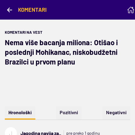
KOMENTARI
KOMENTARI NA VEST
Nema više bacanja miliona: Otišao i
poslednji Mohikanac, niskobudžetni
Brazilci u prvom planu
Hronološki
Pozitivni
Negativni
J
Jagodina navija za..
pre preko 1 godinu