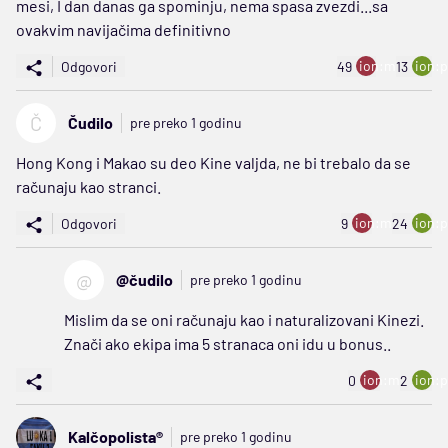
mesi, I dan danas ga spominju, nema spasa zvezdi...sa
ovakvim navijačima definitivno
ion:minus
ion:p
Odgovori
49
13
Č
Čudilo
pre preko 1 godinu
Hong Kong i Makao su deo Kine valjda, ne bi trebalo da se
računaju kao stranci.
ion:minus
ion:p
Odgovori
9
24
@
@čudilo
pre preko 1 godinu
Mislim da se oni računaju kao i naturalizovani Kinezi.
Znači ako ekipa ima 5 stranaca oni idu u bonus..
ion:minus
ion:p
0
2
Kalčopolista®
pre preko 1 godinu