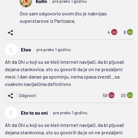
KoRn
pre preko 1 godinu
Ovo sam odgovorio ovom što je nabrojao
superstarove iz Partizana.
ion:minus
ion:p
4
8
E
Etoo
pre preko 1 godinu
Ah da Ohi u koji su se kleli internet navijači, da bi pljuvali
dejana stankovica, sto su govorili da je on ne prezaljeni
mesi, I dan danas ga spominju, nema spasa zvezdi...sa
ovakvim navijačima definitivno
ion:minus
ion:p
Odgovori
59
20
E
Eto to su oni
pre preko 1 godinu
Ah da Ohi u koji su se kleli internet navijači, da bi pljuvali
dejana stankovica, sto su govorili da je on ne prezaljeni