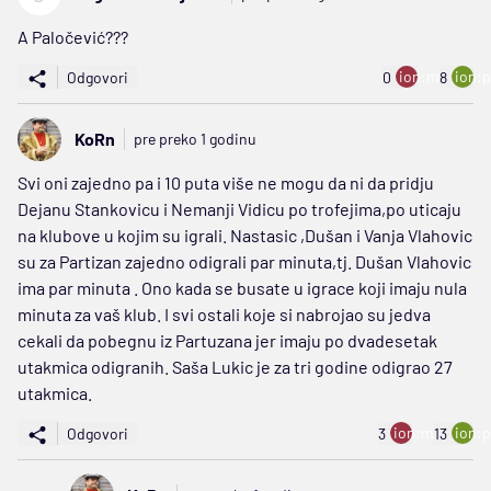
A Paločević???
ion:minus
ion:p
Odgovori
0
8
KoRn
pre preko 1 godinu
Svi oni zajedno pa i 10 puta više ne mogu da ni da pridju
Dejanu Stankovicu i Nemanji Vidicu po trofejima,po uticaju
na klubove u kojim su igrali. Nastasic ,Dušan i Vanja Vlahovic
su za Partizan zajedno odigrali par minuta,tj. Dušan Vlahovic
ima par minuta . Ono kada se busate u igrace koji imaju nula
minuta za vaš klub. I svi ostali koje si nabrojao su jedva
cekali da pobegnu iz Partuzana jer imaju po dvadesetak
utakmica odigranih. Saša Lukic je za tri godine odigrao 27
utakmica.
ion:minus
ion:p
Odgovori
3
13