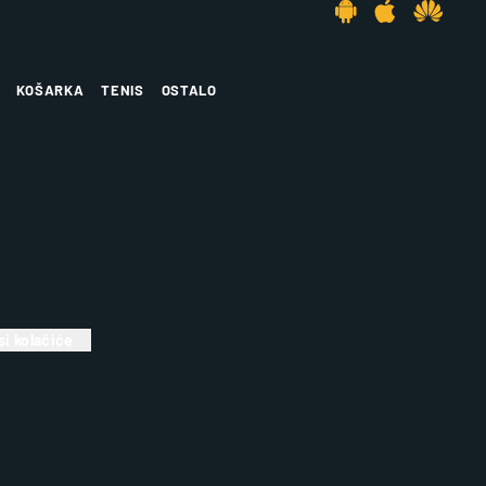
KOŠARKA
TENIS
OSTALO
i kolačiće