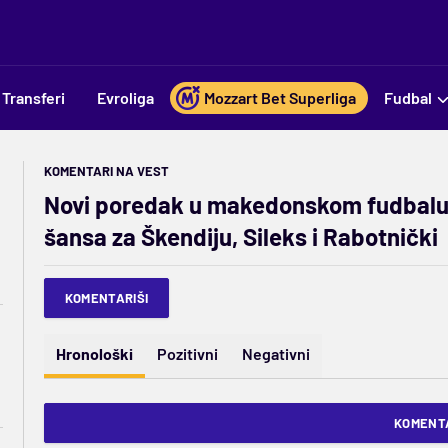
Transferi
Evroliga
Mozzart Bet Superliga
Fudbal
KOMENTARI NA VEST
Novi poredak u makedonskom fudbalu:
šansa za Škendiju, Sileks i Rabotnički
KOMENTARIŠI
Hronološki
Pozitivni
Negativni
KOMENTA