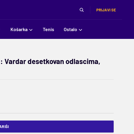
PRIJAVI SE
Košarka
Tenis
Ostalo
 Vardar desetkovan odlascima,
RIŠI