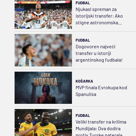
FUDBAL
Njukasl spreman za
istorijski transfer: Ako
stigne astronomska
ponuda...
FUDBAL
Dogovoren najveći
transfer u istoriji
argentinskog fudbala!
KOŠARKA
MVP finala Evrokupa kod
Spanulisa
FUDBAL
Veliki transfer na krilima
Mundijala: Dva dodira
protiv Turske naterala