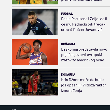
Sporting da plati
20.000.000
FUDBAL
Posle Partizana i Želje, da li
će mu Radnički biti treća -
sreća? Dušan Jovanović
stiže u Niš
KOŠARKA
Baskonija predstavila novo
pojačanje, prvi evropski
izazov za američkog beka
KOŠARKA
Kris Džons može da bude
još opasniji; Vildoza faktor
iznenađenja