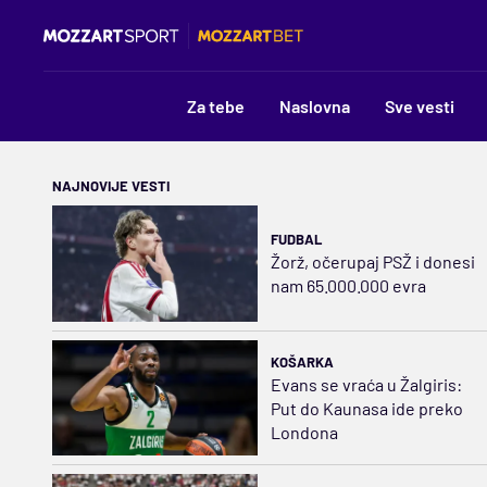
Za tebe
Naslovna
Sve vesti
NAJNOVIJE VESTI
FUDBAL
Žorž, očerupaj PSŽ i donesi
nam 65.000.000 evra
KOŠARKA
Evans se vraća u Žalgiris:
Put do Kaunasa ide preko
Londona