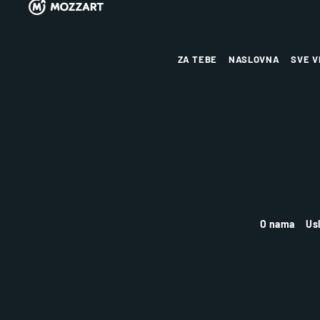
ZA TEBE
NASLOVNA
SVE V
O nama
Us