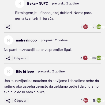
B
Beks - NUFC
pre preko 2 godine
Birmingem je u finansijskoj dubiozi. Nema para,
nema kvalitetnih igrača.
ion:minus
ion:p
1
21
N
nadrealnooo
pre preko 2 godine
Ne pamtim zvucniji baraz za premijer ligu!!!
ion:minus
ion:p
Odgovori
3
66
B
Bilo bi lepo
pre preko 2 godine
Jos mi navijaci da naucimo da navijamo i da volimo sebe da
radimo oko uspeha uemsto da geldamo tudje i da pljujemo
svoje, e de bi nam bio kraj!
ion:minus
ion:p
Odgovori
4
18