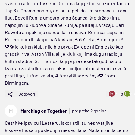
svesno radili protiv sebe. Od tima koji je bio konkurentan za
Top 6 u Championsipu, oni su uspeli da tim prebace u treću
ligu. Doveli Runija umesto onog Španca, što držao tim u
najboljih 10 klubova. Smene Runija, pa lutaju, vraćaju Geri
Roweta ali ipak nije uspeo da ih sačuva. Remi sa raspalim
Roteramom ih skupo baš koštao. Baš šteta. Birmingem Siti
💙⚽ je kultan klub, nije bio prvak Evrope ni Engleske kao
gradski rival Aston Villa, ali je klub koji ima dugu tradiciju,
kultni stadion St. Endrjuz, koji je pre desetak godina bio
izabran za stadion sa najjakustičnijom atmosferom u sve 4
profi lige. Tužno, zaista. #PeakyBlindersBoys💙 from
Birmingem.
ion:minus
ion:p
Odgovori
1
8
M
Marching on Together
pre preko 2 godine
Cestitke Ipsvicu i Lesteru. Iskoristili su neshvatljive
kikseve Lidsa u poslednjih mesec dana. Nadam se da cemo