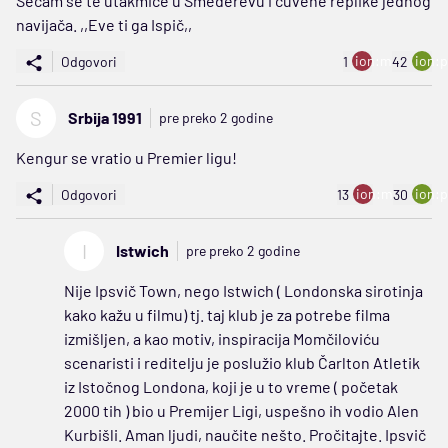
Sećam se te utakmice u Smederevu i čuvene replike jednog
navijača. ,,Eve ti ga Ispič,,
ion:minus
ion:p
Odgovori
1
42
S
Srbija 1991
pre preko 2 godine
Kengur se vratio u Premier ligu!
ion:minus
ion:p
Odgovori
13
30
I
Istwich
pre preko 2 godine
Nije Ipsvič Town, nego Istwich ( Londonska sirotinja
kako kažu u filmu) tj. taj klub je za potrebe filma
izmišljen, a kao motiv, inspiracija Momčiloviću
scenaristi i reditelju je poslužio klub Čarlton Atletik
iz Istočnog Londona, koji je u to vreme ( početak
2000 tih ) bio u Premijer Ligi, uspešno ih vodio Alen
Kurbišli. Aman ljudi, naučite nešto. Pročitajte. Ipsvič