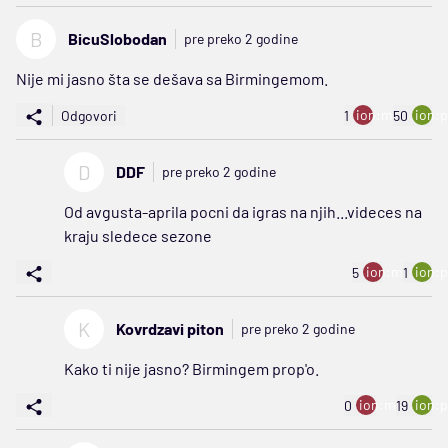
B
BicuSlobodan
pre preko 2 godine
Nije mi jasno šta se dešava sa Birmingemom.
ion:minus
ion:p
Odgovori
1
50
D
DDF
pre preko 2 godine
Od avgusta-aprila pocni da igras na njih...videces na
kraju sledece sezone
ion:minus
ion:p
5
1
K
Kovrdzavi piton
pre preko 2 godine
Kako ti nije jasno? Birmingem prop'o.
ion:minus
ion:p
0
19