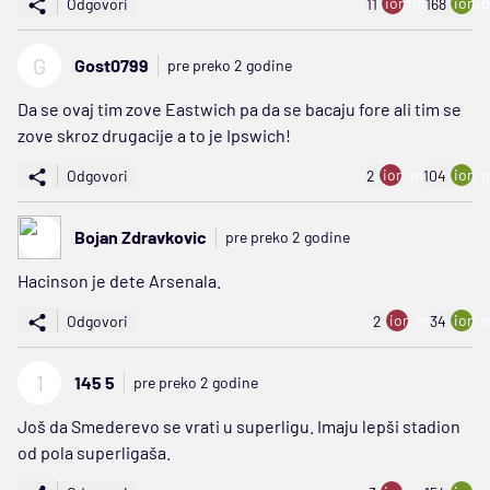
ion:minus
ion:p
Odgovori
11
168
G
Gost0799
pre preko 2 godine
Da se ovaj tim zove Eastwich pa da se bacaju fore ali tim se
zove skroz drugacije a to je Ipswich!
ion:minus
ion:p
Odgovori
2
104
Bojan Zdravkovic
pre preko 2 godine
Hacinson je dete Arsenala.
ion:minus
ion:p
Odgovori
2
34
1
145 5
pre preko 2 godine
Još da Smederevo se vrati u superligu. Imaju lepši stadion
od pola superligaša.