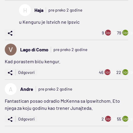
H
Haja
pre preko 2 godine
u Kenguru je Istvich ne Ipsvic
ion:minus
ion:p
9
79
Lago di Como
pre preko 2 godine
Kad porastem biću kengur.
ion:minus
ion:p
Odgovori
46
22
A
Andre
pre preko 2 godine
Fantastican posao odradio McKenna sa Ipswitchom. Eto
njega za koju godinu kao trener Junajteda.
ion:minus
ion:p
Odgovori
2
55