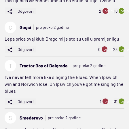
i sad ljubica vikendom umesto na enfild putuje u zabelu
ion:minus
ion:p
Odgovori
2
16
G
Gogsi
pre preko 2 godine
Lepa prica ovaj klub.Drago mi je sto su usli u premijer ligu
ion:minus
ion:p
Odgovori
0
23
T
Tractor Boy of Belgrade
pre preko 2 godine
I've never felt more like singing the Blues, When Ipswich
win and Norwich lose, Oh Ipswich you've got me singing the
blues
ion:minus
ion:p
Odgovori
1
31
S
Smederevo
pre preko 2 godine