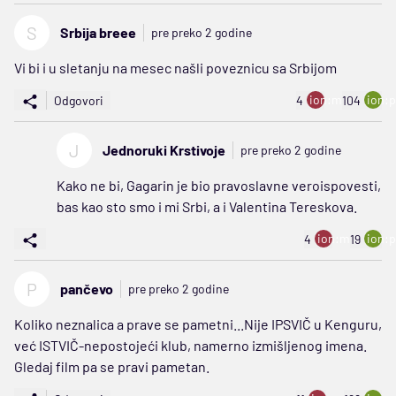
S
Srbija breee
pre preko 2 godine
Vi bi i u sletanju na mesec našli poveznicu sa Srbijom
ion:minus
ion:p
Odgovori
4
104
J
Jednoruki Krstivoje
pre preko 2 godine
Kako ne bi, Gagarin je bio pravoslavne veroispovesti,
bas kao sto smo i mi Srbi, a i Valentina Tereskova.
ion:minus
ion:p
4
19
P
pančevo
pre preko 2 godine
Koliko neznalica a prave se pametni...Nije IPSVIČ u Kenguru,
već ISTVIČ-nepostojeći klub, namerno izmišljenog imena.
Gledaj film pa se pravi pametan.