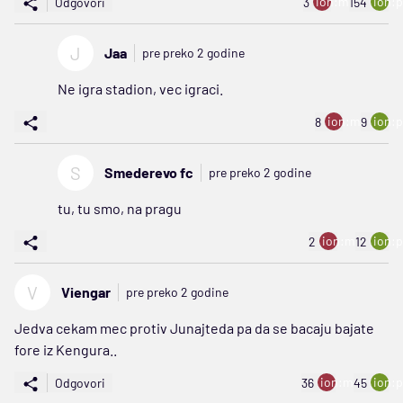
ion:minus
ion:p
Odgovori
3
154
J
Jaa
pre preko 2 godine
Ne igra stadion, vec igraci.
ion:minus
ion:p
8
9
S
Smederevo fc
pre preko 2 godine
tu, tu smo, na pragu
ion:minus
ion:p
2
12
V
Viengar
pre preko 2 godine
Jedva cekam mec protiv Junajteda pa da se bacaju bajate
fore iz Kengura..
ion:minus
ion:p
Odgovori
36
45