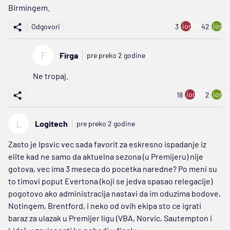
Birmingem.
ion:minus
ion:p
Odgovori
3
42
F
Firga
pre preko 2 godine
Ne tropaj.
ion:minus
ion:p
18
2
L
Logitech
pre preko 2 godine
Zasto je Ipsvic vec sada favorit za eskresno ispadanje iz
elite kad ne samo da aktuelna sezona (u Premijeru) nije
gotova, vec ima 3 meseca do pocetka naredne? Po meni su
to timovi poput Evertona (koji se jedva spasao relegacije)
pogotovo ako administracija nastavi da im oduzima bodove,
Notingem, Brentford, i neko od ovih ekipa sto ce igrati
baraz za ulazak u Premijer ligu (VBA, Norvic, Sautempton i