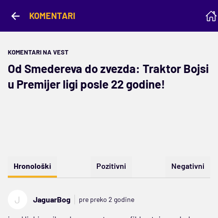
KOMENTARI
KOMENTARI NA VEST
Od Smedereva do zvezda: Traktor Bojsi
u Premijer ligi posle 22 godine!
Hronološki
Pozitivni
Negativni
J
JaguarBog
pre preko 2 godine