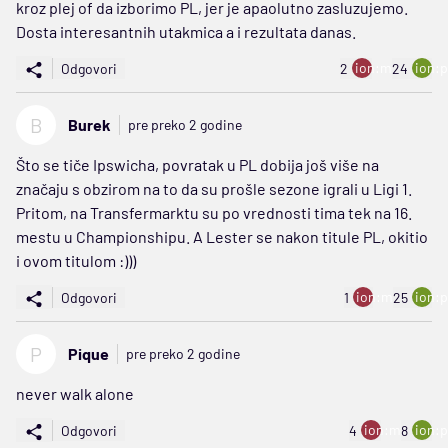
kroz plej of da izborimo PL, jer je apaolutno zasluzujemo.
Dosta interesantnih utakmica a i rezultata danas.
ion:minus
ion:p
Odgovori
2
24
B
Burek
pre preko 2 godine
Što se tiče Ipswicha, povratak u PL dobija još više na
značaju s obzirom na to da su prošle sezone igrali u Ligi 1.
Pritom, na Transfermarktu su po vrednosti tima tek na 16.
mestu u Championshipu. A Lester se nakon titule PL, okitio
i ovom titulom :)))
ion:minus
ion:p
Odgovori
1
25
P
Pique
pre preko 2 godine
never walk alone
ion:minus
ion:p
Odgovori
4
8