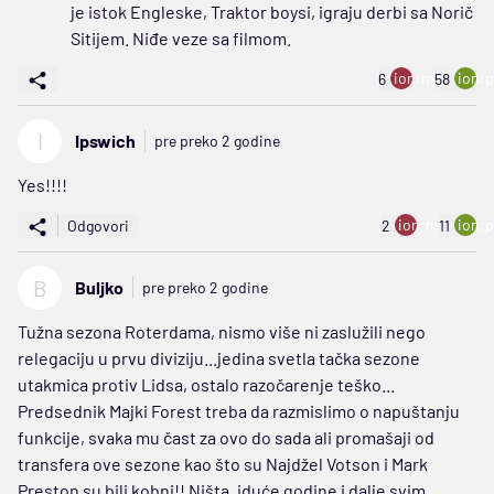
je istok Engleske, Traktor boysi, igraju derbi sa Norič
Sitijem. Niđe veze sa filmom.
ion:minus
ion:p
6
58
I
Ipswich
pre preko 2 godine
Yes!!!!
ion:minus
ion:p
Odgovori
2
11
B
Buljko
pre preko 2 godine
Tužna sezona Roterdama, nismo više ni zaslužili nego
relegaciju u prvu diviziju...jedina svetla tačka sezone
utakmica protiv Lidsa, ostalo razočarenje teško...
Predsednik Majki Forest treba da razmislimo o napuštanju
funkcije, svaka mu čast za ovo do sada ali promašaji od
transfera ove sezone kao što su Najdžel Votson i Mark
Preston su bili kobni!! Ništa, iduće godine i dalje svim