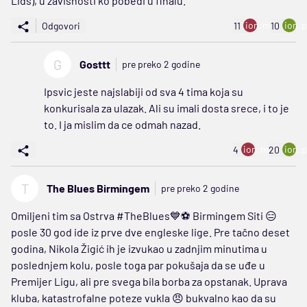
Lids), u zavisnosti ko pobedi u finalu.
ion:minus
ion:p
Odgovori
11
10
G
Gosttt
pre preko 2 godine
Ipsvic jeste najslabiji od sva 4 tima koja su
konkurisala za ulazak. Ali su imali dosta srece, i to je
to. I ja mislim da ce odmah nazad.
ion:minus
ion:p
4
20
T
The Blues Birmingem
pre preko 2 godine
Omiljeni tim sa Ostrva #TheBlues💙⚽ Birmingem Siti 😑
posle 30 god ide iz prve dve engleske lige. Pre tačno deset
godina, Nikola Žigić ih je izvukao u zadnjim minutima u
poslednjem kolu, posle toga par pokušaja da se uđe u
Premijer Ligu, ali pre svega bila borba za opstanak. Uprava
kluba, katastrofalne poteze vukla 😠 bukvalno kao da su