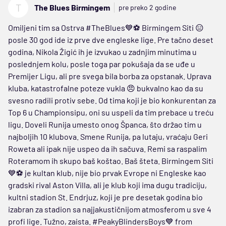
T
The Blues Birmingem
pre preko 2 godine
Omiljeni tim sa Ostrva #TheBlues💙⚽ Birmingem Siti 😑
posle 30 god ide iz prve dve engleske lige. Pre tačno deset
godina, Nikola Žigić ih je izvukao u zadnjim minutima u
poslednjem kolu, posle toga par pokušaja da se uđe u
Premijer Ligu, ali pre svega bila borba za opstanak. Uprava
kluba, katastrofalne poteze vukla 😠 bukvalno kao da su
svesno radili protiv sebe. Od tima koji je bio konkurentan za
Top 6 u Championsipu, oni su uspeli da tim prebace u treću
ligu. Doveli Runija umesto onog Španca, što držao tim u
najboljih 10 klubova. Smene Runija, pa lutaju, vraćaju Geri
Roweta ali ipak nije uspeo da ih sačuva. Remi sa raspalim
Roteramom ih skupo baš koštao. Baš šteta. Birmingem Siti
💙⚽ je kultan klub, nije bio prvak Evrope ni Engleske kao
gradski rival Aston Villa, ali je klub koji ima dugu tradiciju,
kultni stadion St. Endrjuz, koji je pre desetak godina bio
izabran za stadion sa najjakustičnijom atmosferom u sve 4
profi lige. Tužno, zaista. #PeakyBlindersBoys💙 from