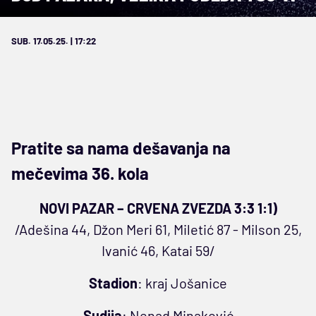
SUB. 17.05.25. | 17:22
Pratite sa nama dešavanja na
mečevima 36. kola
NOVI PAZAR – CRVENA ZVEZDA 3:3 1:1)
/Adešina 44, Džon Meri 61, Miletić 87 - Milson 25,
Ivanić 46, Katai 59/
Stadion
: kraj Jošanice
Sudija
: Nenad Minaković