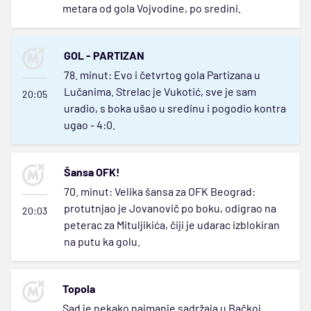
metara od gola Vojvodine, po sredini.
GOL - PARTIZAN
78. minut: Evo i četvrtog gola Partizana u
Lučanima. Strelac je Vukotić, sve je sam
20:05
uradio, s boka ušao u sredinu i pogodio kontra
ugao - 4:0.
Šansa OFK!
70. minut: Velika šansa za OFK Beograd:
protutnjao je Jovanovič po boku, odigrao na
20:03
peterac za Mituljikića, čiji je udarac izblokiran
na putu ka golu.
Topola
Sad je nekako najmanje sadržaja u Bačkoj