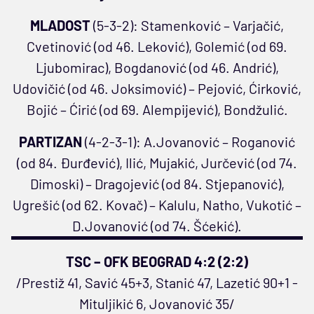
MLADOST
(5-3-2): Stamenković – Varjačić,
Cvetinović (od 46. Leković), Golemić (od 69.
Ljubomirac), Bogdanović (od 46. Andrić),
Udovičić (od 46. Joksimović) – Pejović, Ćirković,
Bojić – Ćirić (od 69. Alempijević), Bondžulić.
PARTIZAN
(4-2-3-1): A.Jovanović – Roganović
(od 84. Đurđević), Ilić, Mujakić, Jurčević (od 74.
Dimoski) – Dragojević (od 84. Stjepanović),
Ugrešić (od 62. Kovač) – Kalulu, Natho, Vukotić –
D.Jovanović (od 74. Šćekić).
TSC – OFK BEOGRAD 4:2 (2:2)
/Prestiž 41, Savić 45+3, Stanić 47, Lazetić 90+1 -
Mituljikić 6, Jovanović 35/