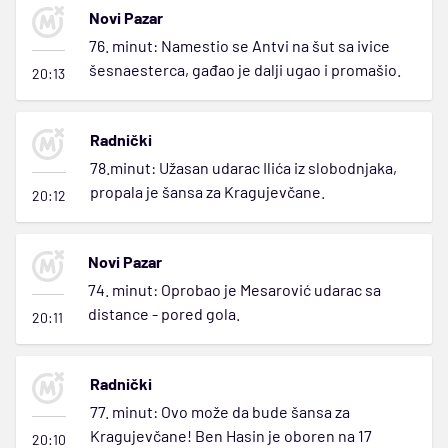
Novi Pazar
76. minut: Namestio se Antvi na šut sa ivice
šesnaesterca, gađao je dalji ugao i promašio.
20:13
Radnički
78.minut: Užasan udarac Ilića iz slobodnjaka,
propala je šansa za Kragujevčane.
20:12
Novi Pazar
74. minut: Oprobao je Mesarović udarac sa
distance - pored gola.
20:11
Radnički
77. minut: Ovo može da bude šansa za
Kragujevčane! Ben Hasin je oboren na 17
20:10