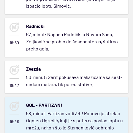
izbacio loptu Simović.
Radnički
57. minut: Napada Radnički u Novom Sadu,
Zeljković se probio do šesnaesterca, šutirao -
19:50
preko gola.
Zvezda
50. minut: Šerif pokušava makazicama sa šest-
sedam metara, tik pored stative.
19:47
GOL - PARTIZAN!
58. minut: Partizan vodi 3:0! Ponovo je strelac
Ognjen Ugrešić, koji je s peterca poslao loptu u
19:46
mrežu, nakon što je Stamenković odbranio