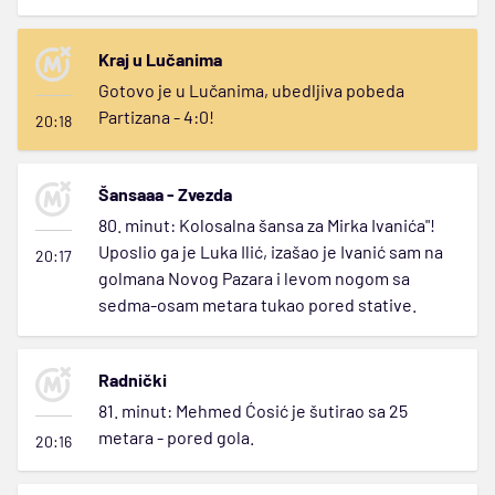
Kraj u Lučanima
Gotovo je u Lučanima, ubedljiva pobeda
Partizana - 4:0!
20:18
Šansaaa - Zvezda
80. minut: Kolosalna šansa za Mirka Ivanića"!
Uposlio ga je Luka Ilić, izašao je Ivanić sam na
20:17
golmana Novog Pazara i levom nogom sa
sedma-osam metara tukao pored stative.
Radnički
81. minut: Mehmed Ćosić je šutirao sa 25
metara - pored gola.
20:16