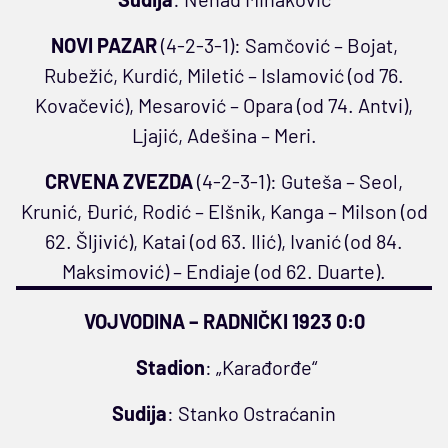
NOVI PAZAR
(4-2-3-1): Samčović – Bojat,
Rubežić, Kurdić, Miletić – Islamović (od 76.
Kovačević), Mesarović – Opara (od 74. Antvi),
Ljajić, Adešina – Meri.
CRVENA ZVEZDA
(4-2-3-1): Guteša – Seol,
Krunić, Đurić, Rodić – Elšnik, Kanga – Milson (od
62. Šljivić), Katai (od 63. Ilić), Ivanić (od 84.
Maksimović) – Endiaje (od 62. Duarte).
VOJVODINA – RADNIČKI 1923 0:0
Stadion
: „Karađorđe“
Sudija
: Stanko Ostraćanin