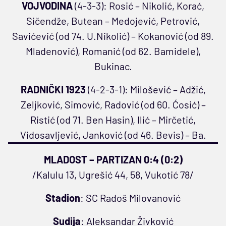
VOJVODINA
(4-3-3): Rosić – Nikolić, Korać,
Sičendže, Butean – Medojević, Petrović,
Savićević (od 74. U.Nikolić) – Kokanović (od 89.
Mladenović), Romanić (od 62. Bamidele),
Bukinac.
RADNIČKI 1923
(4-2-3-1): Milošević – Adžić,
Zeljković, Simović, Radović (od 60. Ćosić) –
Ristić (od 71. Ben Hasin), Ilić – Mirčetić,
Vidosavljević, Janković (od 46. Bevis) – Ba.
MLADOST – PARTIZAN 0:4 (0:2)
/Kalulu 13, Ugrešić 44, 58, Vukotić 78/
Stadion
: SC Radoš Milovanović
Sudija
: Aleksandar Živković