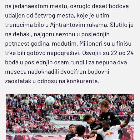
na jedanaestom mestu, okruglo deset bodova
udaljen od četvrog mesta, koje je u tim
trenucima bilo u Ajntrahtovim rukama. Slutilo je
na debakl, najgoru sezonu u poslednjih
petnaest godina, međutim, Milioneri su u finišu
trke bili gotovo nepogrešivi. Osvojili su 22 od 24
boda u poslednjih osam rundi i za nepuna dva
meseca nadoknadili dvocifren bodovni
zaostatak u odnosu na konkurente.