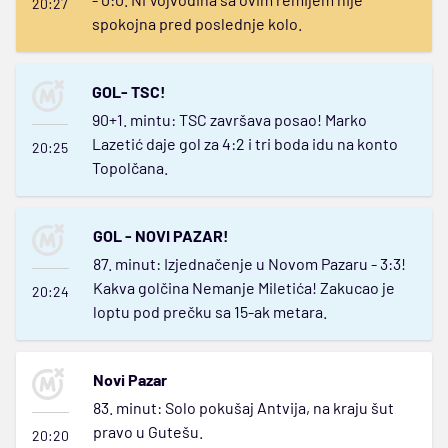
20:27
spokojna pred poslednje kolo.
GOL- TSC!
90+1. mintu: TSC završava posao! Marko
Lazetić daje gol za 4:2 i tri boda idu na konto
20:25
Topolčana.
GOL - NOVI PAZAR!
87. minut: Izjednačenje u Novom Pazaru - 3:3!
Kakva golčina Nemanje Miletića! Zakucao je
20:24
loptu pod prečku sa 15-ak metara.
Novi Pazar
83. minut: Solo pokušaj Antvija, na kraju šut
pravo u Gutešu.
20:20