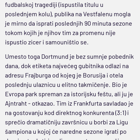
fudbalskoj tragediji (ispustila titulu u
poslednjem kolu), publika na Vestfalenu mogla
je mirno da isprati poslednjih 90 minuta sezone
tokom kojih je njihov tim za promenu nije
ispustio zicer i samouništio se.
Umesto toga Dortmund je bez sumnje pobednik
dana, dok etiketa najvećeg gubitnika odlazi na
adresu Frajburga od kojeg je Borusija i otela
poslednju ulaznicu u elitno takmičenje. Bio je
Evropa park spreman za istorijsku feštu, ali ju je
Ajntraht - otkazao. Tim iz Frankfurta savladao je
na gostovanju kod direktnog konkurenta (3:1) i
sprečio dramatičniju završnicu u borbi za Ligu
šampiona u kojoj će naredne sezone igrati po