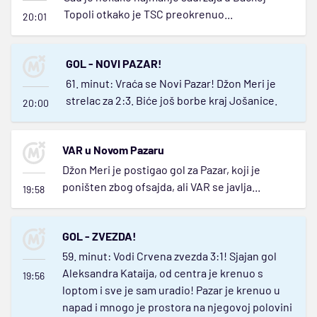
Topoli otkako je TSC preokrenuo...
20:01
GOL - NOVI PAZAR!
61. minut: Vraća se Novi Pazar! Džon Meri je
strelac za 2:3. Biće još borbe kraj Jošanice.
20:00
VAR u Novom Pazaru
Džon Meri je postigao gol za Pazar, koji je
poništen zbog ofsajda, ali VAR se javlja...
19:58
GOL - ZVEZDA!
59. minut: Vodi Crvena zvezda 3:1! Sjajan gol
Aleksandra Kataija, od centra je krenuo s
19:56
loptom i sve je sam uradio! Pazar je krenuo u
napad i mnogo je prostora na njegovoj polovini