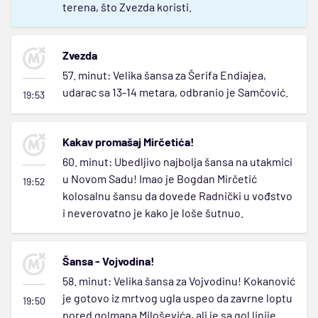
terena, što Zvezda koristi.
Zvezda
57. minut: Velika šansa za Šerifa Endiajea,
udarac sa 13-14 metara, odbranio je Samčović.
19:53
Kakav promašaj Mirčetića!
60. minut: Ubedljivo najbolja šansa na utakmici
u Novom Sadu! Imao je Bogdan Mirčetić
19:52
kolosalnu šansu da dovede Radnički u vođstvo
i neverovatno je kako je loše šutnuo.
Šansa - Vojvodina!
58. minut: Velika šansa za Vojvodinu! Kokanović
je gotovo iz mrtvog ugla uspeo da zavrne loptu
19:50
pored golmana Miloševića, ali je sa gol linije