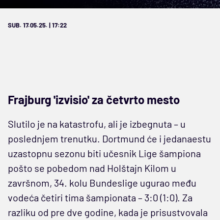
SUB. 17.05.25. | 17:22
Frajburg 'izvisio' za četvrto mesto
Slutilo je na katastrofu, ali je izbegnuta – u
poslednjem trenutku. Dortmund će i jedanaestu
uzastopnu sezonu biti učesnik Lige šampiona
pošto se pobedom nad Holštajn Kilom u
završnom, 34. kolu Bundeslige ugurao među
vodeća četiri tima šampionata – 3:0 (1:0). Za
razliku od pre dve godine, kada je prisustvovala