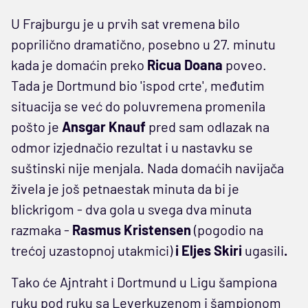
U Frajburgu je u prvih sat vremena bilo
poprilično dramatično, posebno u 27. minutu
kada je domaćin preko
Ricua Doana
poveo.
Tada je Dortmund bio 'ispod crte', međutim
situacija se već do poluvremena promenila
pošto je
Ansgar Knauf
pred sam odlazak na
odmor izjednačio rezultat i u nastavku se
suštinski nije menjala. Nada domaćih navijača
živela je još petnaestak minuta da bi je
blickrigom - dva gola u svega dva minuta
razmaka -
Rasmus
Kristensen
(pogodio na
trećoj uzastopnoj utakmici)
i Eljes Skiri
ugasili
.
Tako će Ajntraht i Dortmund u Ligu šampiona
ruku pod ruku sa Leverkuzenom i šampionom