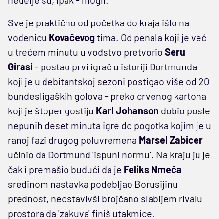
Sve je praktično od početka do kraja išlo na
vodenicu
Kovačevog
tima. Od penala koji je već
u trećem minutu u vođstvo pretvorio
Seru
Girasi
- postao prvi igrač u istoriji Dortmunda
koji je u debitantskoj sezoni postigao više od 20
bundesligaških golova - preko crvenog kartona
koji je štoper gostiju
Karl Johanson
dobio posle
nepunih deset minuta igre do pogotka kojim je u
ranoj fazi drugog poluvremena
Marsel Zabicer
učinio da Dortmund 'ispuni normu'. Na kraju ju je
čak i premašio budući da je
Feliks
Nmeča
sredinom nastavka podebljao Borusijinu
prednost, neostavivši brojčano slabijem rivalu
prostora da 'zakuva' finiš utakmice.