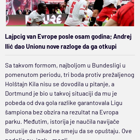
Lajpcig van Evrope posle osam godina; Andrej
Ilić dao Unionu nove razloge da ga otkupi
Sa takvom formom, najboljom u Bundesligi u
pomenutom periodu, tri boda protiv prežaljenog
Holštajn Kila nisu se dovodila u pitanje, a
Dortmund je bio u takvoj situaciji da mu je
pobeda od dva gola razlike garantovala Ligu
šampiona bez obzira na rezultat na Evropa
parku. Međutim, istorija je naučila navijače
Borusije da nikad ne smeju da se opuštaju. Ove
nedelje su, ipak - mogli.