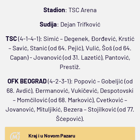
Stadion
: TSC Arena
Sudija
: Dejan Trifković
TSC
(4-1-4-1): Simić – Degenek, Đorđević, Krstić
– Savić, Stanić (od 64. Pejić), Vulić, Šoš (od 64.
Capan) - Jovanović (od 31. Lazetić), Pantović,
Prestiž.
OFK BEOGRAD
(4-2-3-1): Popović – Gobeljić (od
68. Avdić), Đermanović, Vukičević, Despotovski
– Momčilović (od 68. Marković), Cvetković –
Jovanović, Mituljikić, Bezera – Stojilković (od 77.
Šćepović).
Kraj i u Novom Pazaru