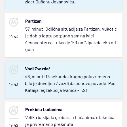
zicer Dušanu Jovanoviću.
Partizan
57. minut: Odlična situacija za Partizan, Vukotić
je dobio loptu potpuno sam na ivici
19:44
šesnaesterca, tukao je "kiflom", ipak daleko od
gola.
Vodi Zvezda!
46. minut: 18 sekunda drugog poluvremena
bilo je dovoljno Zvezdi da ponovo povede. Pas
19:43
Kataija, egzekucija Ivanića - 1:2!
Prekid u Lučanima
Velika bakljada grobara u Lučanima, utakmica
je privremeno prekinuta.
19:42