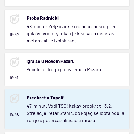
Proba Radnički
48. minut: Zeljković se našao u šansi ispred
gola Vojvodine, tukao je iskosa sa desetak
19:42
metara, ali je izblokiran.
Igra se u Novom Pazaru
Počelo je drugo poluvreme u Pazaru.
19:41
Preokret u Topoli!
47. minut: Vodi TSC! Kakav preokret - 3:2.
Strelac je Petar Stanić, do kojeg se lopta odbila
19:40
i on je s peterca zakucao u mrežu.