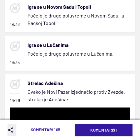
Igra se u Novom Sadu i Topoli
Počelo je drugo poluvreme u Novom Sadu i u
Bačkoj Topoli.
19:38
Igra se u Lučanima
Počelo je drugo poluvreme u Lučanima.
19:35
Strelac Adešina
Ovako je Novi Pazar izjednačio protiv Zvezde,
strelac je Adešina:
19:29
KOMENTARI 105
KOMENTARIŠI