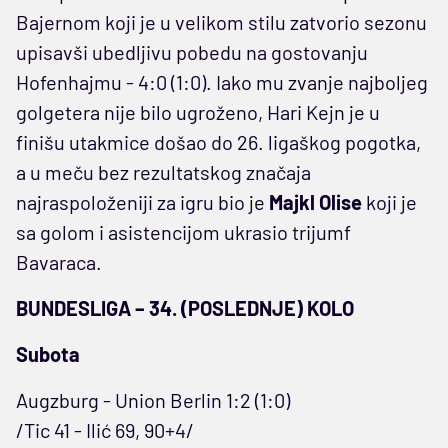
Bajernom koji je u velikom stilu zatvorio sezonu
upisavši ubedljivu pobedu na gostovanju
Hofenhajmu - 4:0 (1:0). Iako mu zvanje najboljeg
golgetera nije bilo ugroženo, Hari Kejn je u
finišu utakmice došao do 26. ligaškog pogotka,
a u meču bez rezultatskog značaja
najraspoloženiji za igru bio je
Majkl Olise
koji je
sa golom i asistencijom ukrasio trijumf
Bavaraca.
BUNDESLIGA – 34. (POSLEDNJE) KOLO
Subota
Augzburg - Union Berlin 1:2 (1:0)
/Tic 41 - Ilić 69, 90+4/