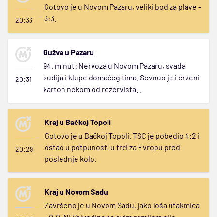
Gotovo je u Novom Pazaru, veliki bod za plave -
3:3.
20:33
Gužva u Pazaru
94. minut: Nervoza u Novom Pazaru, svađa
sudija i klupe domaćeg tima. Sevnuo je i crveni
20:31
karton nekom od rezervista...
Kraj u Bačkoj Topoli
Gotovo je u Bačkoj Topoli. TSC je pobedio 4:2 i
ostao u potpunosti u trci za Evropu pred
20:29
poslednje kolo.
Kraj u Novom Sadu
Završeno je u Novom Sadu, jako loša utakmica
- 0:0. Ni Vojvodina sa ovim remijem nije