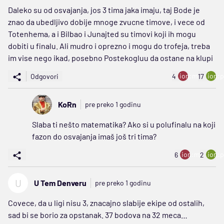
Daleko su od osvajanja, jos 3 tima jaka imaju, taj Bode je
znao da ubedljivo dobije mnoge zvucne timove, i vece od
Totenhema, a i Bilbao i Junajted su timovi koji ih mogu
dobiti u finalu. Ali mudro i oprezno i mogu do trofeja, treba
im vise nego ikad, posebno Postekogluu da ostane na klupi
ion:minus
ion:p
Odgovori
4
17
KoRn
pre preko 1 godinu
Slaba ti nešto matematika? Ako si u polufinalu na koji
fazon do osvajanja imaš još tri tima?
ion:minus
ion:p
6
2
U
U Tem Denveru
pre preko 1 godinu
Covece, da u ligi nisu 3, znacajno slabije ekipe od ostalih,
sad bi se borio za opstanak. 37 bodova na 32 meca…