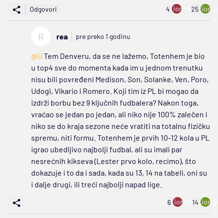
ion:minus
ion:p
Odgovori
4
25
R
rea
pre preko 1 godinu
@U
Tem Denveru, da se ne lažemo, Totenhem je bio
u top4 sve do momenta kada im u jednom trenutku
nisu bili povređeni Medison, Son, Solanke, Ven, Poro,
Udogi, Vikario i Romero. Koji tim iz PL bi mogao da
izdrži borbu bez 9 ključnih fudbalera? Nakon toga,
vraćao se jedan po jedan, ali niko nije 100% zalečen i
niko se do kraja sezone neće vratiti na totalnu fizičku
spremu, niti formu. Totenhem je prvih 10-12 kola u PL
igrao ubedljivo najbolji fudbal, ali su imali par
nesrećnih kikseva (Lester prvo kolo, recimo), što
dokazuje i to da i sada, kada su 13, 14 na tabeli, oni su
i dalje drugi, ili treći najbolji napad lige.
ion:minus
ion:p
6
14