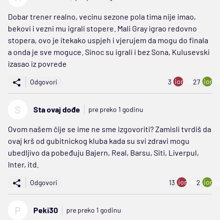
Dobar trener realno, vecinu sezone pola tima nije imao,
bekovi i vezni mu igrali stopere. Mali Gray igrao redovno
stopera, ovo je itekako uspjeh i vjerujem da mogu do finala
a onda je sve moguce. Sinoc su igrali i bez Sona, Kulusevski
izasao iz povrede
ion:minus
ion:p
Odgovori
3
27
S
Sta ovaj dođe
pre preko 1 godinu
Ovom našem čije se ime ne sme izgovoriti? Zamisli tvrdiš da
ovaj krš od gubitnickog kluba kada su svi zdravi mogu
ubedljivo da pobeđuju Bajern, Real, Barsu, Siti, Liverpul,
Inter, itd.
ion:minus
ion:p
Odgovori
13
2
P
Peki30
pre preko 1 godinu