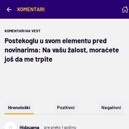
KOMENTARI
KOMENTARI NA VEST
Postekoglu u svom elementu pred
novinarima: Na vašu žalost, moraćete
još da me trpite
Hronološki
Pozitivni
Negativni
H
Hidzuama
pre preko 1 godinu