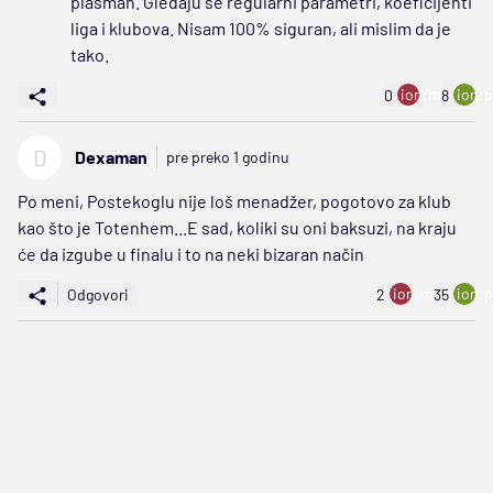
plasman. Gledaju se regularni parametri, koeficijenti
liga i klubova. Nisam 100% siguran, ali mislim da je
tako.
ion:minus
ion:p
0
8
D
Dexaman
pre preko 1 godinu
Po meni, Postekoglu nije loš menadžer, pogotovo za klub
kao što je Totenhem...E sad, koliki su oni baksuzi, na kraju
će da izgube u finalu i to na neki bizaran način
ion:minus
ion:p
Odgovori
2
35