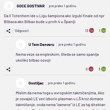
G
GOCE GOSTIVAR
pre preko 1 godinu
Da li Totenhem ide u Ligu šampiona ako izgubi finale od npr
Bilbaoa ako Bilbao bude u prvih 4 u Španiji
ion:minus
ion:p
Odgovori
13
1
U
U Tem Denveru
pre preko 1 godinu
Nema veze sa engleskom. Gleda se samo spanija
ukoliko bilbao osvoji
ion:minus
ion:p
0
3
G
Gostiljac
pre preko 1 godinu
Mislim da nema toga u evropskim takmičenjima. Ako
je osvajač LE već izborio plasman u LŠ kroz domaće
takmičenje, onda nema “zamene” iz LE za taj direktan