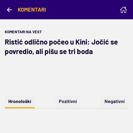
KOMENTARI
KOMENTARI NA VEST
Ristić odlično počeo u Kini: Jočić se
povredio, ali pišu se tri boda
Hronološki
Pozitivni
Negativni