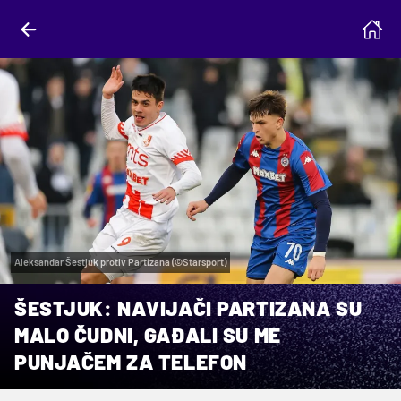
Aleksandar Šestjuk protiv Partizana (©Starsport)
ŠESTJUK: NAVIJAČI PARTIZANA SU
MALO ČUDNI, GAĐALI SU ME
PUNJAČEM ZA TELEFON