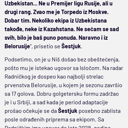
Uzbekistan... Ne u Premijer ligu Rusije, ali u
drugi rang. Zvao me je Torpedo iz Moskve.
Dobar tim. Nekoliko ekipa iz Uzbekistana
takođe, neke iz Kazahstana. Ne sećam se sad
svih, bilo je baš puno ponuda. Naravno i iz
Belorusije
”, prisetio se
Šestjuk
.
Podsetimo, on je u Niš došao bez obeštećenja,
pošto mu je istekao ugovor sa Isločom. Na radar
Radničkog je dospeo kao najbolji strelac
prvenstva Belorusije, u kojem je sezonu završio
sa 17 golova. Dobru golgetersku formu zadržao
je i u Srbiji, a sad kada je period adaptacije
prošao očekuje se da
Šestjuk
posebno zablista
posle odrađenih priprema sa ekipom. Sa
Radničkim ima ugovor do leta 2028. godine.