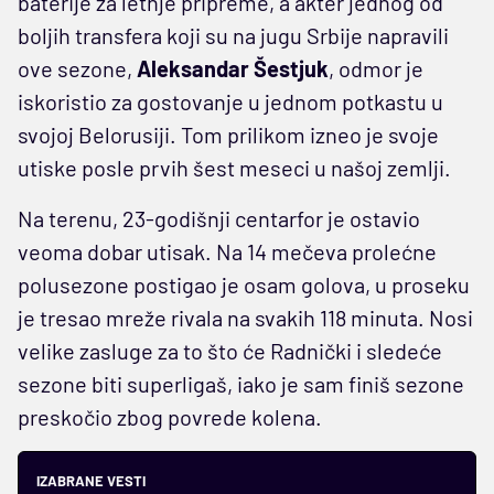
baterije za letnje pripreme, a akter jednog od
boljih transfera koji su na jugu Srbije napravili
ove sezone,
Aleksandar Šestjuk
, odmor je
iskoristio za gostovanje u jednom potkastu u
svojoj Belorusiji. Tom prilikom izneo je svoje
utiske posle prvih šest meseci u našoj zemlji.
Na terenu, 23-godišnji centarfor je ostavio
veoma dobar utisak. Na 14 mečeva prolećne
polusezone postigao je osam golova, u proseku
je tresao mreže rivala na svakih 118 minuta. Nosi
velike zasluge za to što će Radnički i sledeće
sezone biti superligaš, iako je sam finiš sezone
preskočio zbog povrede kolena.
IZABRANE VESTI