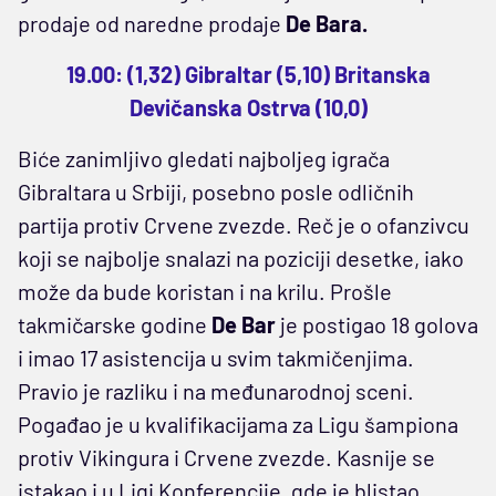
prodaje od naredne prodaje
De Bara.
19.00: (1,32) Gibraltar (5,10) Britanska
Devičanska Ostrva (10,0)
Biće zanimljivo gledati najboljeg igrača
Gibraltara u Srbiji, posebno posle odličnih
partija protiv Crvene zvezde. Reč je o ofanzivcu
koji se najbolje snalazi na poziciji desetke, iako
može da bude koristan i na krilu. Prošle
takmičarske godine
De Bar
je postigao 18 golova
i imao 17 asistencija u svim takmičenjima.
Pravio je razliku i na međunarodnoj sceni.
Pogađao je u kvalifikacijama za Ligu šampiona
protiv Vikingura i Crvene zvezde. Kasnije se
istakao i u Ligi Konferencije, gde je blistao