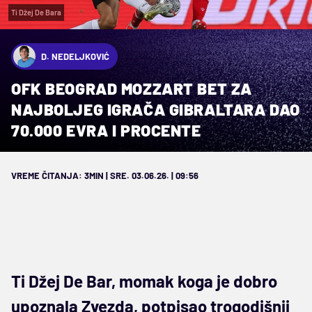
Ti Džej De Bara
D. NEDELJKOVIĆ
OFK BEOGRAD MOZZART BET ZA
NAJBOLJEG IGRAČA GIBRALTARA DAO
70.000 EVRA I PROCENTE
VREME ČITANJA: 3MIN | SRE. 03.06.26. | 09:56
Ti Džej De Bar, momak koga je dobro
upoznala Zvezda, potpisao trogodišnji