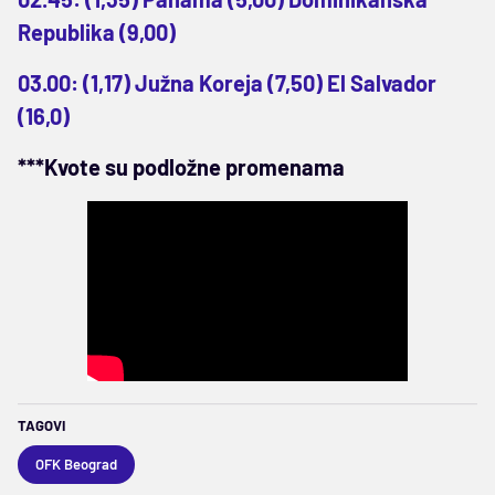
Republika (9,00)
03.00: (1,17) Južna Koreja (7,50) El Salvador
(16,0)
***Kvote su podložne promenama
TAGOVI
OFK Beograd