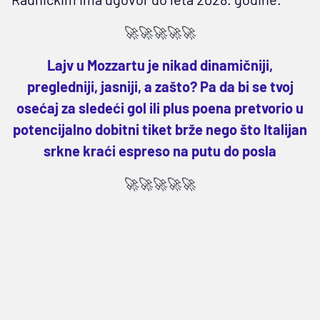
🚀🚀🚀🚀🚀
Lajv u Mozzartu je nikad dinamičniji,
pregledniji, jasniji, a zašto? Pa da bi se tvoj
osećaj za sledeći gol ili plus poena pretvorio u
potencijalno dobitni tiket brže nego što Italijan
srkne kraći espreso na putu do posla
🚀🚀🚀🚀🚀