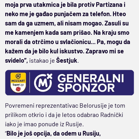
moja prva utakmica je bila protiv Partizana i
neko me je gađao punjačem za telefon. Hteo
sam da ga uzmem, ali nisam mogao. Zasuli su
me kamenjem kada sam prišao. Na kraju smo
morali da otrčimo u svlačionicu... Pa, mogu da
kažem da je bilo kul iskustvo. Zapravo mi se
svidelo”,
istakao je
Šestjuk
.
Povremeni reprezentativac Belorusije je tom
prilikom otkrio i da je letos odabrao Radnički
iako je imao ponude iz Rusije.
“
Bilo je još opcija, da odem u Rusiju,