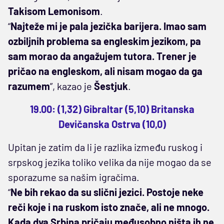
Takisom Lemonisom
.
“
Najteže mi je pala jezička barijera. Imao sam
ozbiljnih problema sa engleskim jezikom, pa
sam morao da angažujem tutora. Trener je
pričao na engleskom, ali nisam mogao da ga
razumem
”, kazao je
Šestjuk
.
19.00: (1,32) Gibraltar (5,10) Britanska
Devičanska Ostrva (10,0)
Upitan je zatim da li je razlika između ruskog i
srpskog jezika toliko velika da nije mogao da se
sporazume sa našim igračima.
“
Ne bih rekao da su slični jezici. Postoje neke
reči koje i na ruskom isto znače, ali ne mnogo.
Kada dva Srbina pričaju međusobno ništa ih ne