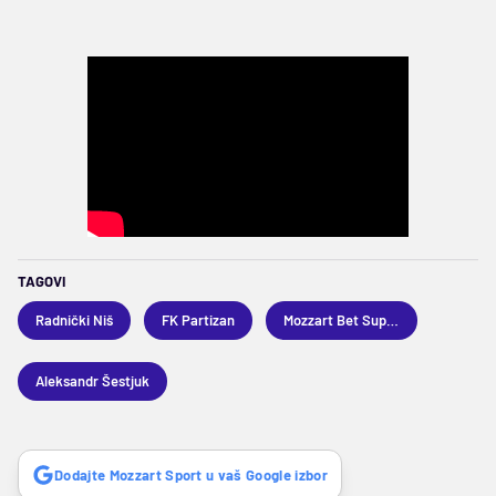
TAGOVI
Radnički Niš
FK Partizan
Mozzart Bet Superliga
Aleksandr Šestjuk
Dodajte Mozzart Sport u vaš Google izbor