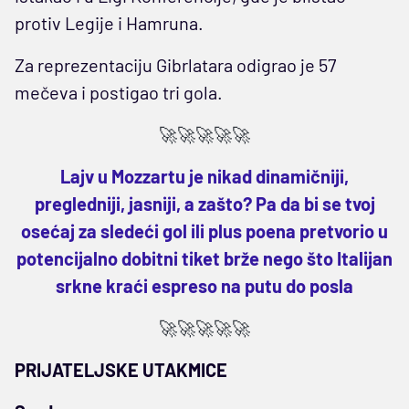
protiv Legije i Hamruna.
Za reprezentaciju Gibrlatara odigrao je 57
mečeva i postigao tri gola.
🚀🚀🚀🚀🚀
Lajv u Mozzartu je nikad dinamičniji,
pregledniji, jasniji, a zašto? Pa da bi se tvoj
osećaj za sledeći gol ili plus poena pretvorio u
potencijalno dobitni tiket brže nego što Italijan
srkne kraći espreso na putu do posla
🚀🚀🚀🚀🚀
PRIJATELJSKE UTAKMICE