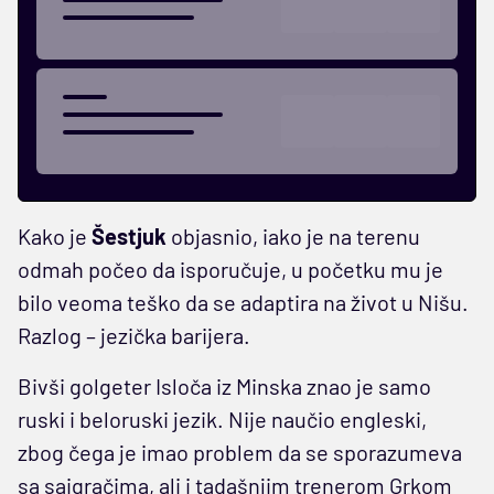
Kako je
Šestjuk
objasnio, iako je na terenu
odmah počeo da isporučuje, u početku mu je
bilo veoma teško da se adaptira na život u Nišu.
Razlog – jezička barijera.
Bivši golgeter Isloča iz Minska znao je samo
ruski i beloruski jezik. Nije naučio engleski,
zbog čega je imao problem da se sporazumeva
sa saigračima, ali i tadašnjim trenerom Grkom