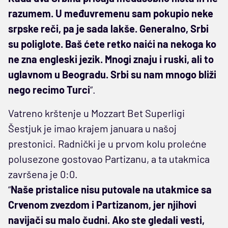
razumem. U međuvremenu sam pokupio neke
srpske reči, pa je sada lakše. Generalno, Srbi
su poliglote. Baš ćete retko naići na nekoga ko
ne zna engleski jezik. Mnogi znaju i ruski, ali to
uglavnom u Beogradu. Srbi su nam mnogo bliži
nego recimo Turci
”.
Vatreno krštenje u Mozzart Bet Superligi
Šestjuk je imao krajem januara u našoj
prestonici. Radnički je u prvom kolu prolećne
polusezone gostovao Partizanu, a ta utakmica
završena je 0:0.
“
Naše pristalice nisu putovale na utakmice sa
Crvenom zvezdom i Partizanom, jer njihovi
navijači su malo čudni. Ako ste gledali vesti,