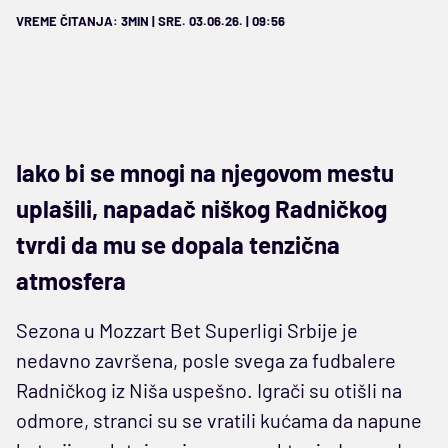
VREME ČITANJA: 3MIN | SRE. 03.06.26. | 09:56
Iako bi se mnogi na njegovom mestu
uplašili, napadač niškog Radničkog
tvrdi da mu se dopala tenzična
atmosfera
Sezona u Mozzart Bet Superligi Srbije je
nedavno završena, posle svega za fudbalere
Radničkog iz Niša uspešno. Igrači su otišli na
odmore, stranci su se vratili kućama da napune