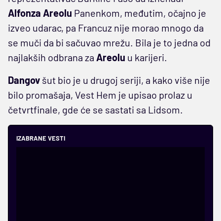
Alfonza Areolu
Panenkom, međutim, očajno je
izveo udarac, pa Francuz nije morao mnogo da
se muči da bi sačuvao mrežu. Bila je to jedna od
najlakših odbrana za
Areolu
u karijeri.
Dangov
šut bio je u drugoj seriji, a kako više nije
bilo promašaja, Vest Hem je upisao prolaz u
četvrtfinale, gde će se sastati sa Lidsom.
IZABRANE VESTI