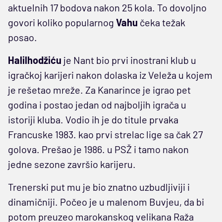
aktuelnih 17 bodova nakon 25 kola. To dovoljno
govori koliko popularnog
Vahu
čeka težak
posao.
Halilhodžiću
je Nant bio prvi inostrani klub u
igračkoj karijeri nakon dolaska iz Veleža u kojem
je rešetao mreže. Za Kanarince je igrao pet
godina i postao jedan od najboljih igrača u
istoriji kluba. Vodio ih je do titule prvaka
Francuske 1983. kao prvi strelac lige sa čak 27
golova. Prešao je 1986. u PSŽ i tamo nakon
jedne sezone završio karijeru.
Trenerski put mu je bio znatno uzbudljiviji i
dinamičniji. Počeo je u malenom Buvjeu, da bi
potom preuzeo marokanskog velikana Raža