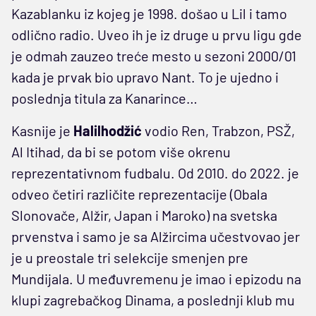
Kazablanku iz kojeg je 1998. došao u Lil i tamo
odlično radio. Uveo ih je iz druge u prvu ligu gde
je odmah zauzeo treće mesto u sezoni 2000/01
kada je prvak bio upravo Nant. To je ujedno i
poslednja titula za Kanarince…
Kasnije je
Halilhodžić
vodio Ren, Trabzon, PSŽ,
Al Itihad, da bi se potom više okrenu
reprezentativnom fudbalu. Od 2010. do 2022. je
odveo četiri različite reprezentacije (Obala
Slonovače, Alžir, Japan i Maroko) na svetska
prvenstva i samo je sa Alžircima učestvovao jer
je u preostale tri selekcije smenjen pre
Mundijala. U međuvremenu je imao i epizodu na
klupi zagrebačkog Dinama, a poslednji klub mu