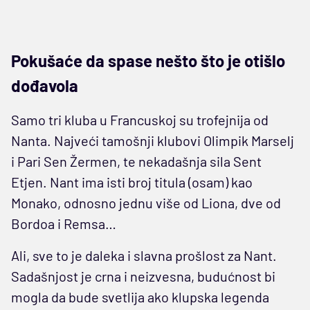
Pokušaće da spase nešto što je otišlo
dođavola
Samo tri kluba u Francuskoj su trofejnija od
Nanta. Najveći tamošnji klubovi Olimpik Marselj
i Pari Sen Žermen, te nekadašnja sila Sent
Etjen. Nant ima isti broj titula (osam) kao
Monako, odnosno jednu više od Liona, dve od
Bordoa i Remsa…
Ali, sve to je daleka i slavna prošlost za Nant.
Sadašnjost je crna i neizvesna, budućnost bi
mogla da bude svetlija ako klupska legenda