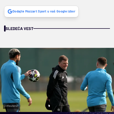
Dodajte Mozzart Sport u vaš Google izbor
SLEDEĆA VEST
(©Reuters)