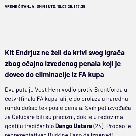
VREME ČITANJA: 3MIN | UTO. 10.03.26. | 13:35
Kit Endrjuz ne želi da krivi svog igrača
zbog očajno izvedenog penala koji je
doveo do eliminacije iz FA kupa
Dva puta je Vest Hem vodio protiv Brentforda u
četvrtfinalu FA kupa, ali je do prolaza u narednu
rundu došao tek posle penala. Svih pet izvođača
za Čekićare bili su precizni, dok je u redovima
gostiju tragičar bio
Dango Uatara
(24). Probao je
reprezentativac Burkine Faso da iznenadi