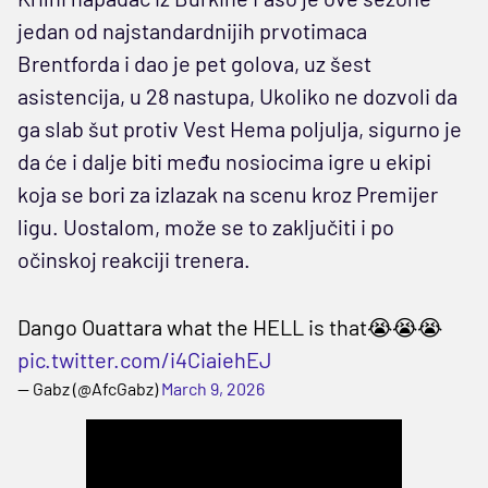
jedan od najstandardnijih prvotimaca
Brentforda i dao je pet golova, uz šest
asistencija, u 28 nastupa, Ukoliko ne dozvoli da
ga slab šut protiv Vest Hema poljulja, sigurno je
da će i dalje biti među nosiocima igre u ekipi
koja se bori za izlazak na scenu kroz Premijer
ligu. Uostalom, može se to zaključiti i po
očinskoj reakciji trenera.
Dango Ouattara what the HELL is that😭😭😭
pic.twitter.com/i4CiaiehEJ
— Gabz (@AfcGabz)
March 9, 2026