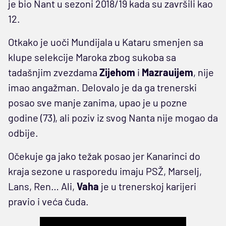
je bio Nant u sezoni 2018/19 kada su završili kao
12.
Otkako je uoči Mundijala u Kataru smenjen sa
klupe selekcije Maroka zbog sukoba sa
tadašnjim zvezdama
Zijehom
i
Mazrauijem
, nije
imao angažman. Delovalo je da ga trenerski
posao sve manje zanima, upao je u pozne
godine (73), ali poziv iz svog Nanta nije mogao da
odbije.
Očekuje ga jako težak posao jer Kanarinci do
kraja sezone u rasporedu imaju PSŽ, Marselj,
Lans, Ren… Ali,
Vaha
je u trenerskoj karijeri
pravio i veća čuda.