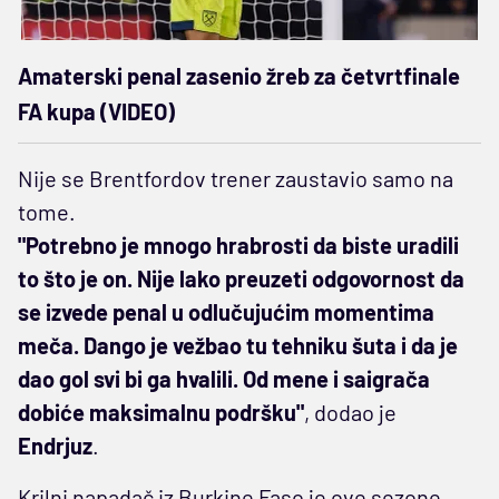
Amaterski penal zasenio žreb za četvrtfinale
FA kupa (VIDEO)
Nije se Brentfordov trener zaustavio samo na
tome.
"Potrebno je mnogo hrabrosti da biste uradili
to što je on. Nije lako preuzeti odgovornost da
se izvede penal u odlučujućim momentima
meča. Dango je vežbao tu tehniku šuta i da je
dao gol svi bi ga hvalili. Od mene i saigrača
dobiće maksimalnu podršku"
, dodao je
Endrjuz
.
Krilni napadač iz Burkine Faso je ove sezone