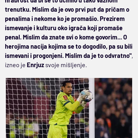
trenutku. Mislim da je ovo prvi put da pričam o
penalima i nekome ko je promašio. Prezirem
ismevanje i kulturu oko igrača koji promaše
penal. Mislim da znate svi o kome govorim... O
herojima nacija kojima se to dogodilo, pa su bili
ismevani i progonjeni. Mislim da je to odvratno"
,
izneo je
Enrjuz
svoje mišljenje.