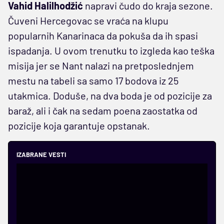
Vahid
Halilhodžić
napravi čudo do kraja sezone.
Čuveni Hercegovac se vraća na klupu
popularnih Kanarinaca da pokuša da ih spasi
ispadanja. U ovom trenutku to izgleda kao teška
misija jer se Nant nalazi na pretposlednjem
mestu na tabeli sa samo 17 bodova iz 25
utakmica. Doduše, na dva boda je od pozicije za
baraž, ali i čak na sedam poena zaostatka od
pozicije koja garantuje opstanak.
IZABRANE VESTI