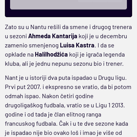
Zato su u Nantu rešili da smene i drugog trenera
u sezoni
Ahmeda
Kantarija
koji je u decembru
zamenio smenjenog
Luisa
Kastra
. I da se
opklade na
Halilhodžića
koji je igrača legenda
kluba, ali je jednu nepunu sezonu bio i trener.
Nant je u istoriji dva puta ispadao u Drugu ligu.
Prvi put 2007. i ekspresno se vratio, da bi potom
odmah ispao. Nakon četiri godine
drugoligaškog fudbala, vratio se u Ligu 1 2013.
godine i od tada je član elitnog ranga
francuskog fudbala. Čak i u te dve sezone kada
je ispadao nije bio ovako loš i imao je više od