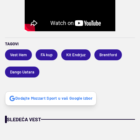
TAGOVI
Vest Hem
FA kup
Kit Endrjuz
Brentford
Dango Uatara
Dodajte Mozzart Sport u vaš Google izbor
SLEDEĆA VEST