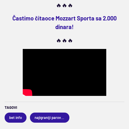
🔥🔥🔥
Častimo čitaoce Mozzart Sporta sa 2.000
dinara!
🔥🔥🔥
TAGOVI
bet info
najigraniji parovi dana