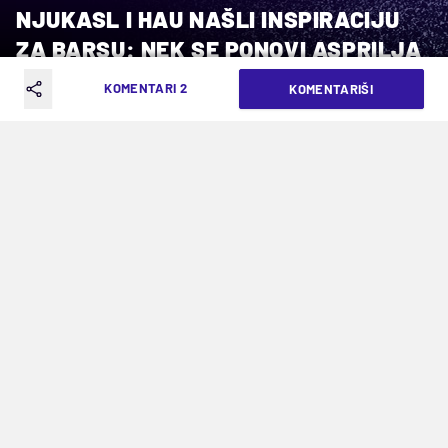
NJUKASL I HAU NAŠLI INSPIRACIJU
ZA BARSU: NEK SE PONOVI ASPRILJA
KOMENTARI 2
KOMENTARIŠI
VREME ČITANJA: 3MIN | UTO. 10.03.26. | 13:35
Klub sa Sent Džejms parka priziva
sećanja na veliku pobedu iz 1997.
godine
Dva Mančestera, pa Barselona. Raspored baš ne
štedi fudbalere Njukasla, koji večeras od 21 na
Sent Džejms parku u prvom susretu osmine