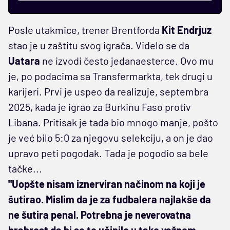
Posle utakmice, trener Brentforda
Kit Endrjuz
stao je u zaštitu svog igrača. Videlo se da
Uatara
ne izvodi često jedanaesterce. Ovo mu
je, po podacima sa Transfermarkta, tek drugi u
karijeri. Prvi je uspeo da realizuje, septembra
2025, kada je igrao za Burkinu Faso protiv
Libana. Pritisak je tada bio mnogo manje, pošto
je već bilo 5:0 za njegovu selekciju, a on je dao
upravo peti pogodak. Tada je pogodio sa bele
tačke...
"Uopšte nisam iznerviran načinom na koji je
šutirao. Mislim da je za fudbalera najlakše da
ne šutira penal. Potrebna je neverovatna
hrabrost da bi se to učinilo u tako važnom