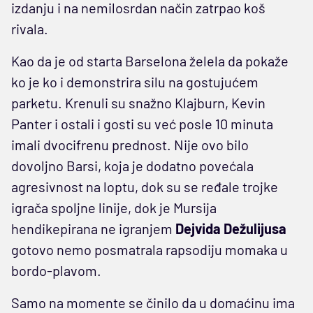
izdanju i na nemilosrdan način zatrpao koš
rivala.
Kao da je od starta Barselona želela da pokaže
ko je ko i demonstrira silu na gostujućem
parketu. Krenuli su snažno Klajburn, Kevin
Panter i ostali i gosti su već posle 10 minuta
imali dvocifrenu prednost. Nije ovo bilo
dovoljno Barsi, koja je dodatno povećala
agresivnost na loptu, dok su se ređale trojke
igrača spoljne linije, dok je Mursija
hendikepirana ne igranjem
Dejvida Dežulijusa
gotovo nemo posmatrala rapsodiju momaka u
bordo-plavom.
Samo na momente se činilo da u domaćinu ima