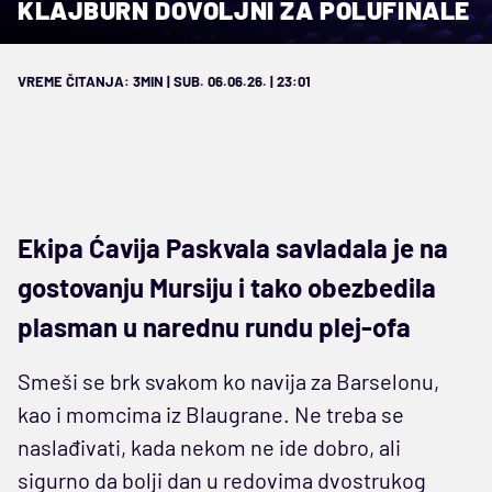
KLAJBURN DOVOLJNI ZA POLUFINALE
VREME ČITANJA: 3MIN | SUB. 06.06.26. | 23:01
Ekipa Ćavija Paskvala savladala je na
gostovanju Mursiju i tako obezbedila
plasman u narednu rundu plej-ofa
Smeši se brk svakom ko navija za Barselonu,
kao i momcima iz Blaugrane. Ne treba se
naslađivati, kada nekom ne ide dobro, ali
sigurno da bolji dan u redovima dvostrukog