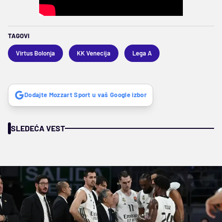
TAGOVI
Virtus Bolonja
KK Venecija
Lega A
Dodajte Mozzart Sport u vaš Google izbor
SLEDEĆA VEST