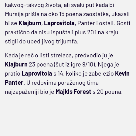
kakvog-takvog života, ali svaki put kada bi
Mursija prišla na oko 15 poena zaostatka, ukazali
bi se
Klajburn
,
Laprovitola
, Panter i ostali. Gosti
praktično da nisu ispuštali plus 20 i na kraju
stigli do ubedljivog trijumfa.
Kada je reč o listi strelaca, predvodio ju je
Klajburn
23 poena (šut iz igre 9/10). Njega je
pratio
Laprovitola
s 14, koliko je zabeležio
Kevin
Panter
. U redovima poraženog tima
najzapaženiji bio je
Majkls Forest
s 20 poena.