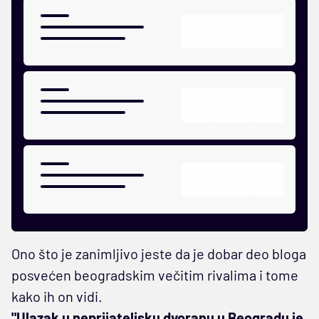
Ono što je zanimljivo jeste da je dobar deo bloga
posvećen beogradskim večitim rivalima i tome
kako ih on vidi.
"Ulazak u neprijateljsku dvoranu u Beogradu je