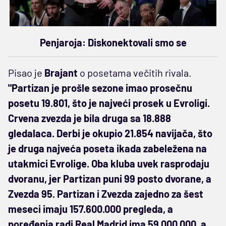
Penjaroja: Diskonektovali smo se
Pisao je
Brajant
o posetama večitih rivala.
"Partizan je prošle sezone imao prosečnu
posetu 19.801, što je najveći prosek u Evroligi.
Crvena zvezda je bila druga sa 18.888
gledalaca. Derbi je okupio 21.854 navijača, što
je druga najveća poseta ikada zabeležena na
utakmici Evrolige. Oba kluba uvek rasprodaju
dvoranu, jer Partizan puni 99 posto dvorane, a
Zvezda 95. Partizan i Zvezda zajedno za šest
meseci imaju 157.600.000 pregleda, a
poređenja radi Real Madrid ima 59.000.000, a