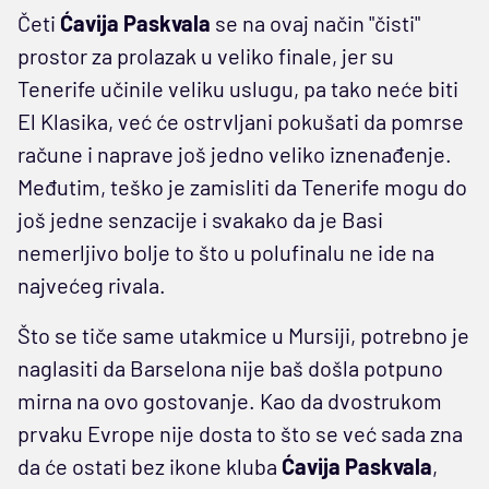
Četi
Ćavija Paskvala
se na ovaj način "čisti"
prostor za prolazak u veliko finale, jer su
Tenerife učinile veliku uslugu, pa tako neće biti
El Klasika, već će ostrvljani pokušati da pomrse
račune i naprave još jedno veliko iznenađenje.
Međutim, teško je zamisliti da Tenerife mogu do
još jedne senzacije i svakako da je Basi
nemerljivo bolje to što u polufinalu ne ide na
najvećeg rivala.
Što se tiče same utakmice u Mursiji, potrebno je
naglasiti da Barselona nije baš došla potpuno
mirna na ovo gostovanje. Kao da dvostrukom
prvaku Evrope nije dosta to što se već sada zna
da će ostati bez ikone kluba
Ćavija Paskvala
,