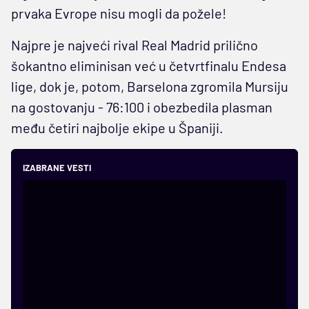
prvaka Evrope nisu mogli da požele!
Najpre je najveći rival Real Madrid prilično
šokantno eliminisan već u četvrtfinalu Endesa
lige, dok je, potom, Barselona zgromila Mursiju
na gostovanju - 76:100 i obezbedila plasman
među četiri najbolje ekipe u Španiji.
IZABRANE VESTI