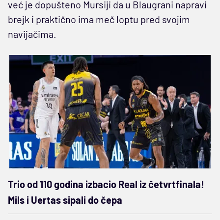
već je dopušteno Mursiji da u Blaugrani napravi
brejk i praktično ima meč loptu pred svojim
navijačima.
Trio od 110 godina izbacio Real iz četvrtfinala!
Mils i Uertas sipali do čepa