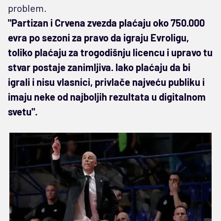
problem.
"Partizan i Crvena zvezda plaćaju oko 750.000
evra po sezoni za pravo da igraju Evroligu,
toliko plaćaju za trogodišnju licencu i upravo tu
stvar postaje zanimljiva. Iako plaćaju da bi
igrali i nisu vlasnici, privlače najveću publiku i
imaju neke od najboljih rezultata u digitalnom
svetu".