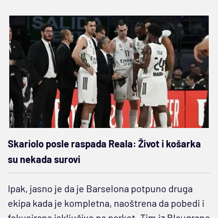
Skariolo posle raspada Reala: Život i košarka
su nekada surovi
Ipak, jasno je da je Barselona potpuno druga
ekipa kada je kompletna, naoštrena da pobedi i
fokusirana isključivo na parket. Tim iz Blaugrane