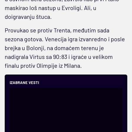
maskirao loš nastup u Evroligi. Ali, u
doigravanju štuca.
Provukao se protiv Trenta, međutim sada
sezona gotova. Venecija igra izvanredno i posle
brejka u Bolonji, na domaćem terenu je
nadigrala Virtus sa 90:83 i igraće u velikom
finalu protiv Olimpije iz Milana.
IZABRANE VESTI