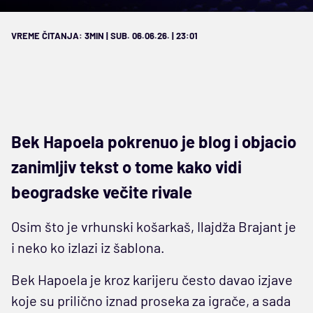
VREME ČITANJA: 3MIN | SUB. 06.06.26. | 23:01
Bek Hapoela pokrenuo je blog i objacio
zanimljiv tekst o tome kako vidi
beogradske večite rivale
Osim što je vrhunski košarkaš, Ilajdža Brajant je
i neko ko izlazi iz šablona.
Bek Hapoela je kroz karijeru često davao izjave
koje su prilično iznad proseka za igrače, a sada