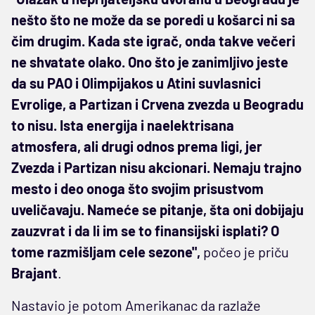
nešto što ne može da se poredi u košarci ni sa
čim drugim. Kada ste igrač, onda takve večeri
ne shvatate olako. Ono što je zanimljivo jeste
da su PAO i Olimpijakos u Atini suvlasnici
Evrolige, a Partizan i Crvena zvezda u Beogradu
to nisu. Ista energija i naelektrisana
atmosfera, ali drugi odnos prema ligi, jer
Zvezda i Partizan nisu akcionari. Nemaju trajno
mesto i deo onoga što svojim prisustvom
uveličavaju. Nameće se pitanje, šta oni dobijaju
zauzvrat i da li im se to finansijski isplati? O
tome razmišljam cele sezone",
počeo je priču
Brajant
.
Nastavio je potom Amerikanac da razlaže