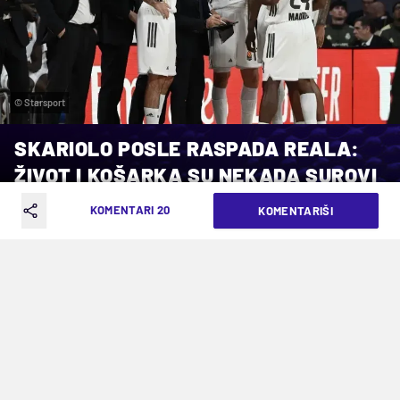
© Starsport
SKARIOLO POSLE RASPADA REALA:
ŽIVOT I KOŠARKA SU NEKADA SUROVI
KOMENTARI 20
KOMENTARIŠI
VREME ČITANJA: 3MIN | SUB. 06.06.26. | 23:01
"Očigledno je da sam ja, kao trener, prvi