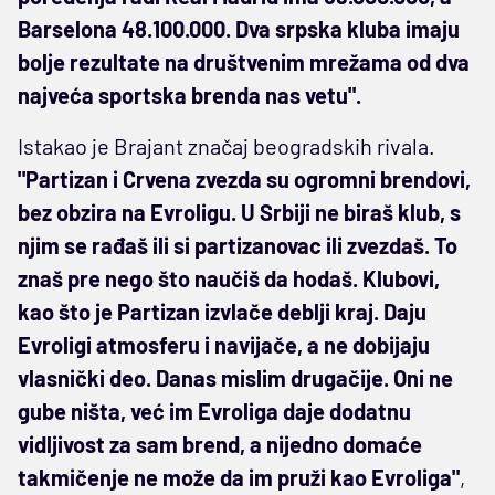
Barselona 48.100.000. Dva srpska kluba imaju
bolje rezultate na društvenim mrežama od dva
najveća sportska brenda nas vetu".
Istakao je Brajant značaj beogradskih rivala.
"Partizan i Crvena zvezda su ogromni brendovi,
bez obzira na Evroligu. U Srbiji ne biraš klub, s
njim se rađaš ili si partizanovac ili zvezdaš. To
znaš pre nego što naučiš da hodaš. Klubovi,
kao što je Partizan izvlače deblji kraj. Daju
Evroligi atmosferu i navijače, a ne dobijaju
vlasnički deo. Danas mislim drugačije. Oni ne
gube ništa, već im Evroliga daje dodatnu
vidljivost za sam brend, a nijedno domaće
takmičenje ne može da im pruži kao Evroliga"
,