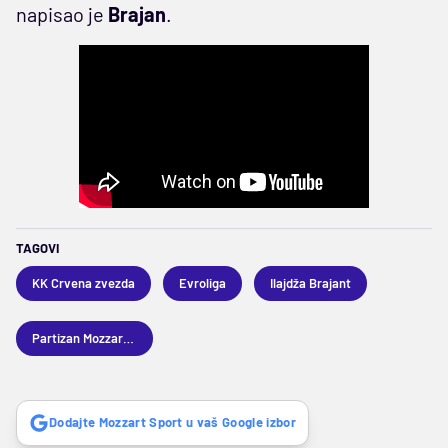
napisao je
Brajan
.
TAGOVI
KK Crvena zvezda
Evroliga
Ilajdža Brajant
Partizan Mozzart Bet
Dodajte Mozzart Sport u vaš Google izbor