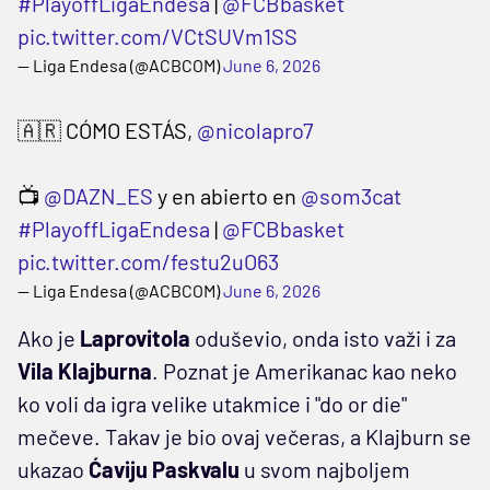
#PlayoffLigaEndesa
|
@FCBbasket
pic.twitter.com/VCtSUVm1SS
— Liga Endesa (@ACBCOM)
June 6, 2026
🇦🇷 CÓMO ESTÁS,
@nicolapro7
📺
@DAZN_ES
y en abierto en
@som3cat
#PlayoffLigaEndesa
|
@FCBbasket
pic.twitter.com/festu2uO63
— Liga Endesa (@ACBCOM)
June 6, 2026
Ako je
Laprovitola
oduševio, onda isto važi i za
Vila Klajburna
. Poznat je Amerikanac kao neko
ko voli da igra velike utakmice i "do or die"
mečeve. Takav je bio ovaj večeras, a Klajburn se
ukazao
Ćaviju Paskvalu
u svom najboljem