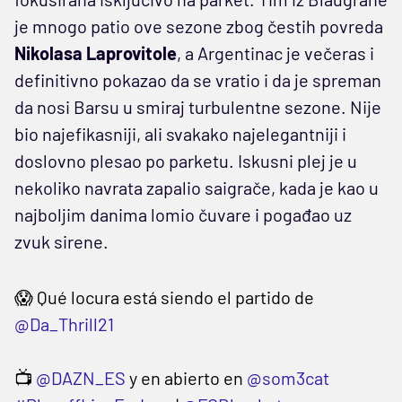
je mnogo patio ove sezone zbog čestih povreda
Nikolasa Laprovitole
, a Argentinac je večeras i
definitivno pokazao da se vratio i da je spreman
da nosi Barsu u smiraj turbulentne sezone. Nije
bio najefikasniji, ali svakako najelegantniji i
doslovno plesao po parketu. Iskusni plej je u
nekoliko navrata zapalio saigrače, kada je kao u
najboljim danima lomio čuvare i pogađao uz
zvuk sirene.
😱 Qué locura está siendo el partido de
@Da_Thrill21
📺
@DAZN_ES
y en abierto en
@som3cat