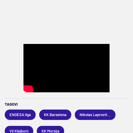
TAGOVI
ENDESA liga
KK Barselona
Nikolas Laprovitola
Vil Klajburn
KK Mursija