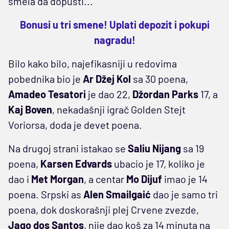
smela da dopusti...
Bonusi u tri smene! Uplati depozit i pokupi
nagradu!
Bilo kako bilo, najefikasniji u redovima
pobednika bio je
Ar Džej Kol
sa 30 poena,
Amadeo Tesatori
je dao 22,
Džordan Parks
17, a
Kaj Boven
, nekadašnji igrač Golden Stejt
Voriorsa, doda je devet poena.
Na drugoj strani istakao se
Saliu Nijang
sa 19
poena,
Karsen Edvards
ubacio je 17, koliko je
dao i
Met Morgan
, a centar
Mo
Dijuf
imao je 14
poena. Srpski as
Alen Smailgaić
dao je samo tri
poena, dok doskorašnji plej Crvene zvezde,
Jago dos Santos
, nije dao koš za 14 minuta na