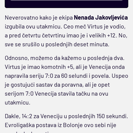
Neverovatno kako je ekipa
Nenada Jakovljevića
izgubila ovu utakmicu. Ceo meč Virtus je vodio,
a pred četvrtu četvrtinu imao je i velikih +12. No,
sve se srušilo u poslednjih deset minuta.
Odnosno, možemo da kažemo u poslednja dva.
Virtus je imao komotnih +5, ali je Venecija onda
napravila seriju 7:0 za 60 selundi i povela. Uspeo
je gostujući sastav da poravna, ali je opet
serijom 7:0 Venecija stavila tačku na ovu
utakmicu.
Dakle, 14:2 za Veneciju u poslednjih 150 sekundi.
Evroligaška postava iz Bolonje ovo sebi nije