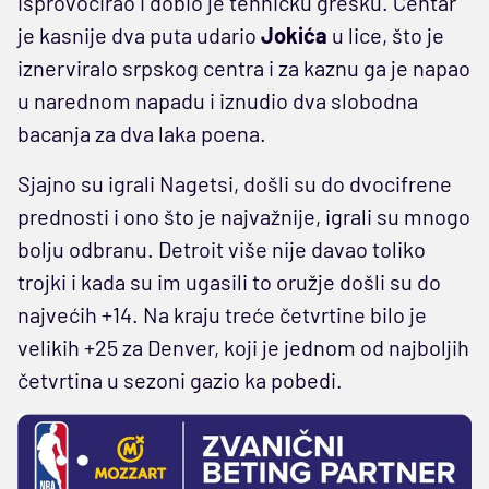
isprovocirao i dobio je tehničku grešku. Centar
je kasnije dva puta udario
Jokića
u lice, što je
iznerviralo srpskog centra i za kaznu ga je napao
u narednom napadu i iznudio dva slobodna
bacanja za dva laka poena.
Sjajno su igrali Nagetsi, došli su do dvocifrene
prednosti i ono što je najvažnije, igrali su mnogo
bolju odbranu. Detroit više nije davao toliko
trojki i kada su im ugasili to oružje došli su do
najvećih +14. Na kraju treće četvrtine bilo je
velikih +25 za Denver, koji je jednom od najboljih
četvrtina u sezoni gazio ka pobedi.