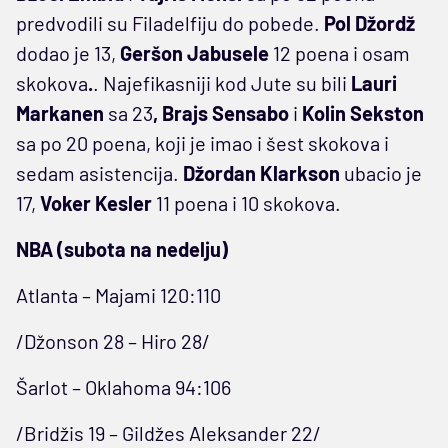
predvodili su Filadelfiju do pobede.
Pol Džordž
dodao je 13,
Geršon Jabusele
12 poena i osam
skokova
.
. Najefikasniji kod Jute su bili
Lauri
Markanen
sa 23
,
Brajs Sensabo
i
Kolin Sekston
sa po 20 poena, koji je imao i šest skokova i
sedam asistencija.
Džordan Klarkson
ubacio je
17,
Voker Kesler
11 poena i 10 skokova.
NBA (subota na nedelju)
Atlanta – Majami 120:110
/Džonson 28 – Hiro 28/
Šarlot – Oklahoma 94:106
/Bridžis 19 – Gildžes Aleksander 22/