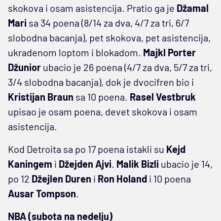
skokova i osam asistencija. Pratio ga je
Džamal
Mari
sa 34 poena (8/14 za dva, 4/7 za tri, 6/7
slobodna bacanja), pet skokova, pet asistencija,
ukradenom loptom i blokadom.
Majkl Porter
Džunior
ubacio je 26 poena (4/7 za dva, 5/7 za tri,
3/4 slobodna bacanja), dok je dvocifren bio i
Kristijan Braun
sa 10 poena.
Rasel Vestbruk
upisao je osam poena, devet skokova i osam
asistencija.
Kod Detroita sa po 17 poena istakli su
Kejd
Kaningem
i
Džejden Ajvi
.
Malik Bizli
ubacio je 14,
po 12
Džejlen Duren
i
Ron Holand
i 10 poena
Ausar Tompson
.
NBA (subota na nedelju)