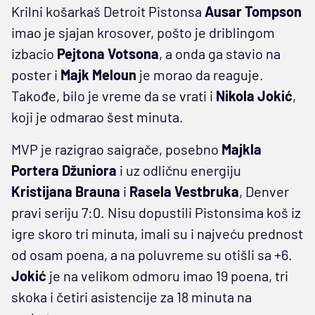
Krilni košarkaš Detroit Pistonsa
Ausar Tompson
imao je sjajan krosover, pošto je driblingom
izbacio
Pejtona Votsona
, a onda ga stavio na
poster i
Majk Meloun
je morao da reaguje.
Takođe, bilo je vreme da se vrati i
Nikola Jokić
,
koji je odmarao šest minuta.
MVP je razigrao saigrače, posebno
Majkla
Portera Džuniora
i uz odličnu energiju
Kristijana Brauna
i
Rasela Vestbruka
, Denver
pravi seriju 7:0. Nisu dopustili Pistonsima koš iz
igre skoro tri minuta, imali su i najveću prednost
od osam poena, a na poluvreme su otišli sa +6.
Jokić
je na velikom odmoru imao 19 poena, tri
skoka i četiri asistencije za 18 minuta na