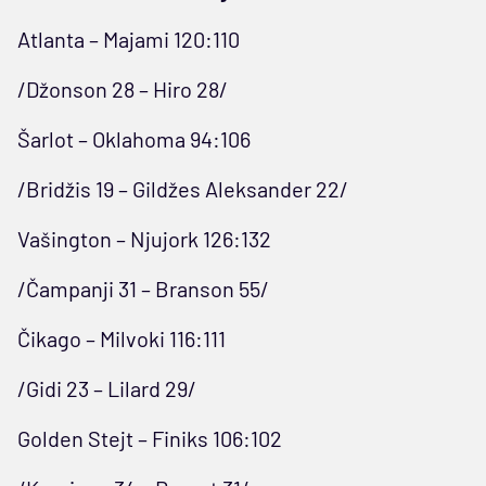
Atlanta – Majami 120:110
/Džonson 28 – Hiro 28/
Šarlot – Oklahoma 94:106
/Bridžis 19 – Gildžes Aleksander 22/
Vašington – Njujork 126:132
/Čampanji 31 – Branson 55/
Čikago – Milvoki 116:111
/Gidi 23 – Lilard 29/
Golden Stejt – Finiks 106:102