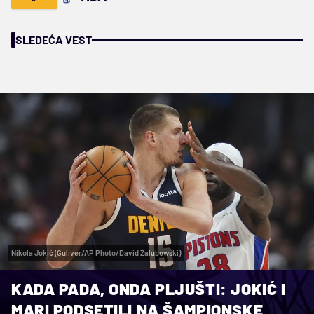
SLEDEĆA VEST
Nikola Jokić (Guliver/AP Photo/David Zalubowski)
KADA PADA, ONDA PLJUŠTI: JOKIĆ I
MARI PODSETILI NA ŠAMPIONSKE