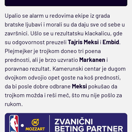
Upalio se alarm u redovima ekipe iz grada
bratske ljubavi i morali su da daju sve od sebe u
završnici. Ušlo se u rezultatsku klackalicu, gde
su odgovornost preuzeli
Tajris Meksi
i
Embid
.
Plejmejker je trojkom doneo tri poena
prednosti, ali je brzo uzvratio
Markanen
i
poravnao rezultat. Kamerunski centar je dugom
dvojkom odvojio opet goste na koš prednosti,
da bi posle dobre odbrane
Meksi
pokušao da
trojkom možda i reši meč, što mu nije pošlo za
rukom.