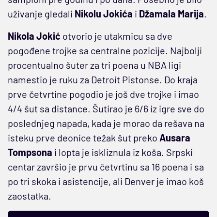
uživanje gledali
Nikolu Jokića
i
Džamala Marija
.
Nikola Jokić
otvorio je utakmicu sa dve
pogođene trojke sa centralne pozicije. Najbolji
procentualno šuter za tri poena u NBA ligi
namestio je ruku za Detroit Pistonse. Do kraja
prve četvrtine pogodio je još dve trojke i imao
4/4 šut sa distance. Šutirao je 6/6 iz igre sve do
poslednjeg napada, kada je morao da rešava na
isteku prve deonice težak šut preko
Ausara
Tompsona
i lopta je iskliznula iz koša. Srpski
centar završio je prvu četvrtinu sa 16 poena i sa
po tri skoka i asistencije, ali Denver je imao koš
zaostatka.