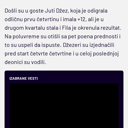
Došli su u goste Juti Džez, koja je odigrala
odličnu prvu četvrtinu i imala +12, ali je u
drugom kvartalu stala i Fila je okrenula rezultat.
Na poluvreme su otišli sa pet poena prednosti i
to su uspeli da ispuste. Džezeri su izjednačili
pred start četvrte četvrtine i u celoj poslednjoj
deonici su vodili.
IZABRANE VESTI