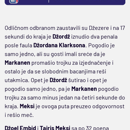
Odličnom odbranom zaustavili su Džezere i na 17
sekundi do kraja je
Džordž
iznudio dva penala
posle faula
Džordana Klarksona
. Pogodio je
samo jedno, ali su gosti imali sreće da je
Markanen
promašio trojku za izjednačenje i
ostalo je da se slobodnim bacanjima reši
utakmica. Opet je
Džordž
šutirao i opet je
pogodio samo jedno, pa je
Markanen
pogodio
trojku za samo minus jedan na četiri sekunde do
kraja.
Meksi
je ovoga puta preuzeo odgovornost
i rešio meč.
Džoel Embid
i
Tajris Meksi
sa po 32 poena