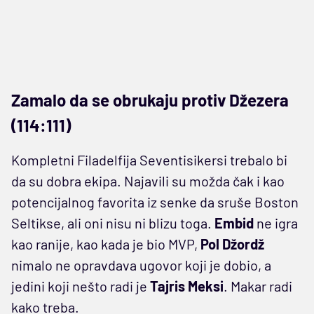
Zamalo da se obrukaju protiv Džezera
(114:111)
Kompletni Filadelfija Seventisikersi trebalo bi
da su dobra ekipa. Najavili su možda čak i kao
potencijalnog favorita iz senke da sruše Boston
Seltikse, ali oni nisu ni blizu toga.
Embid
ne igra
kao ranije, kao kada je bio MVP,
Pol Džordž
nimalo ne opravdava ugovor koji je dobio, a
jedini koji nešto radi je
Tajris Meksi
. Makar radi
kako treba.