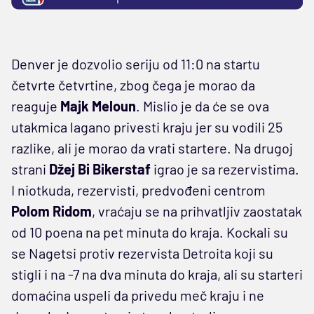
Denver je dozvolio seriju od 11:0 na startu
četvrte četvrtine, zbog čega je morao da
reaguje
Majk Meloun
. Mislio je da će se ova
utakmica lagano privesti kraju jer su vodili 25
razlike, ali je morao da vrati startere. Na drugoj
strani
Džej Bi Bikerstaf
igrao je sa rezervistima.
I niotkuda, rezervisti, predvođeni centrom
Polom Ridom
, vraćaju se na prihvatljiv zaostatak
od 10 poena na pet minuta do kraja. Kockali su
se Nagetsi protiv rezervista Detroita koji su
stigli i na -7 na dva minuta do kraja, ali su starteri
domaćina uspeli da privedu meč kraju i ne