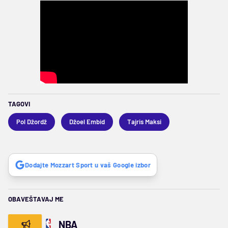
TAGOVI
Pol Džordž
Džoel Embid
Tajris Maksi
Dodajte Mozzart Sport u vaš Google izbor
OBAVEŠTAVAJ ME
NBA