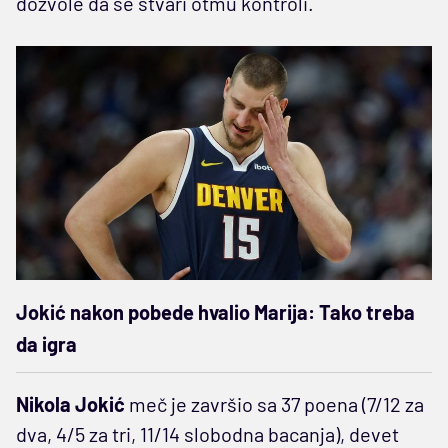
dozvole da se stvari otmu kontroli.
Jokić nakon pobede hvalio Marija: Tako treba
da igra
Nikola Jokić
meč je završio sa 37 poena (7/12 za
dva, 4/5 za tri, 11/14 slobodna bacanja), devet