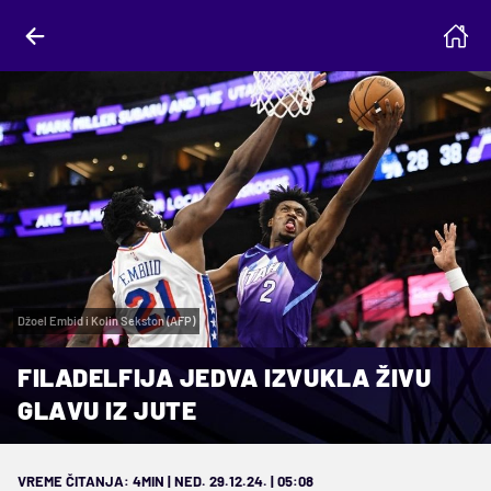
Džoel Embid i Kolin Sekston (AFP)
FILADELFIJA JEDVA IZVUKLA ŽIVU
GLAVU IZ JUTE
VREME ČITANJA: 4MIN | NED. 29.12.24. | 05:08