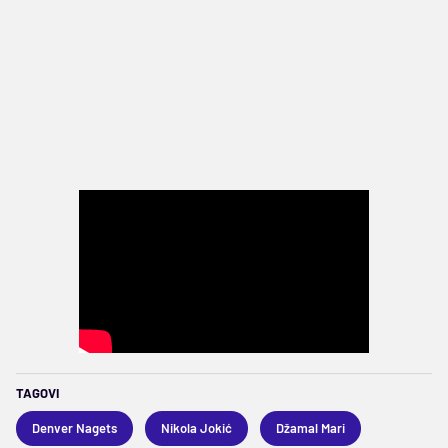
TAGOVI
Denver Nagets
Nikola Jokić
Džamal Mari