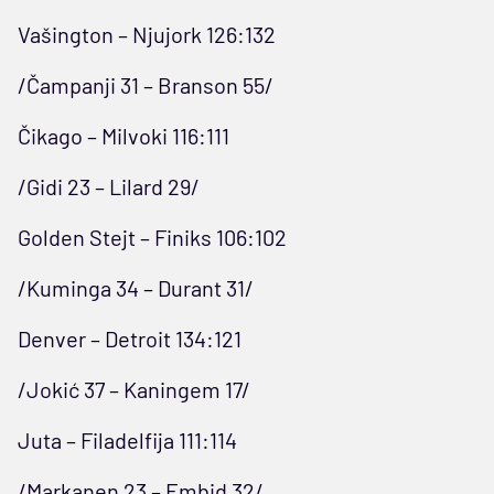
Vašington – Njujork 126:132
/Čampanji 31 – Branson 55/
Čikago – Milvoki 116:111
/Gidi 23 – Lilard 29/
Golden Stejt – Finiks 106:102
/Kuminga 34 – Durant 31/
Denver – Detroit 134:121
/Jokić 37 – Kaningem 17/
Juta – Filadelfija 111:114
/Markanen 23 – Embid 32/