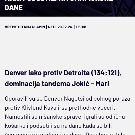
DANE
VREME ČITANJA: 4MIN | NED. 29.12.24. | 05:08
Denver lako protiv Detroita (134:121),
dominacija tandema Jokić - Mari
Oporavili su se Denver Nagetsi od bolnog poraza
protiv Klivlend Kavalirsa prethodne večeri.
Namestili su nišanske sprave, igrali su odličnu
košarku i podsetili su na dane kada su bili
šampioni pre godinu i po dana. Posebno je bilo