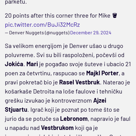
parketu.
20 points after this corner three for Mike 🪣
pic.twitter.com/BuJi32McRz
— Denver Nuggets (@nuggets)
December 29, 2024
Sa velikom energijom je Denver ušao u drugo
poluvreme. Svi su bili raspoloženi, počevši od
Jokića
.
Mari
je pogađao svoje šuteve i ubacio 21
poen za četvrtinu, raspucao se
Majkl Porter
, a
pravi pokretač bio je
Rasel Vestbruk
. Naterao je
košarkaše Detroita na loše faulove i tehničku
grešku izvukao je kontroverznom
Ajzei
Stjuartu
. Igrač koji je poznat po tome što se
jurio da se potuče sa
Lebronom
, napravio je faul
u napadu nad
Vestbrukom
koji ga je