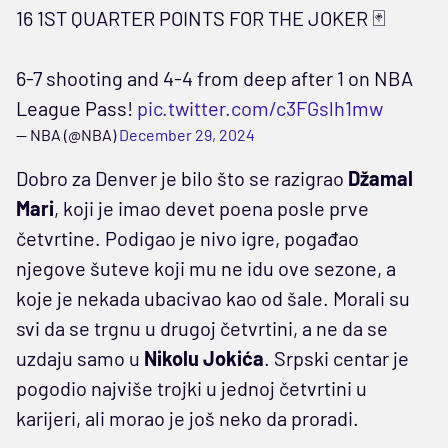
16 1ST QUARTER POINTS FOR THE JOKER 🃏
6-7 shooting and 4-4 from deep after 1 on NBA
League Pass!
pic.twitter.com/c3FGslh1mw
— NBA (@NBA)
December 29, 2024
Dobro za Denver je bilo što se razigrao
Džamal
Mari
, koji je imao devet poena posle prve
četvrtine. Podigao je nivo igre, pogađao
njegove šuteve koji mu ne idu ove sezone, a
koje je nekada ubacivao kao od šale. Morali su
svi da se trgnu u drugoj četvrtini, a ne da se
uzdaju samo u
Nikolu Jokića
. Srpski centar je
pogodio najviše trojki u jednoj četvrtini u
karijeri, ali morao je još neko da proradi.