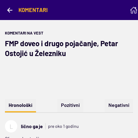
KOMENTARI
KOMENTARI NA VEST
FMP doveo i drugo pojačanje, Petar
Ostojić u Železniku
Hronološki
Pozitivni
Negativni
L
lično ga je
pre oko 1 godinu