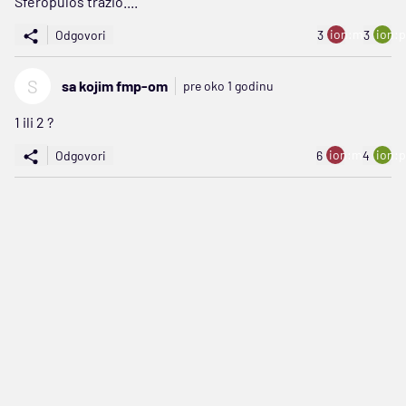
Sferopulos tražio....
ion:minus
ion:p
Odgovori
3
3
S
sa kojim fmp-om
pre oko 1 godinu
1 ili 2 ?
ion:minus
ion:p
Odgovori
6
4