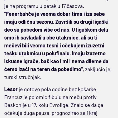
je na programu u petak u 17 časova.
"Fenerbahče je veoma dobar tima i iza sebe
imaju odličnu sezonu. Završili su drugi ligaški
deo sa pobedom više od nas. U ligaškom delu
smo ih savladali u obe utakmice, ali su ti
mečevi bili veoma tesni i očekujem izuzetni
tešku utakmicu u polufinalu. Imaju izuzetno
iskusne igrače, baš kao i mi i nema dileme da
ćemo izaći na teren da pobedimo"
, zaključio je
turski stručnjak.
Lesor
je gotovo pola godine bez košarke.
Francuz je polomio fibulu na meču protiv
Baskonije u 17. kolu Evrolige. Znalo se da ga
očekuje duga pauza, prognozirao se i kraj