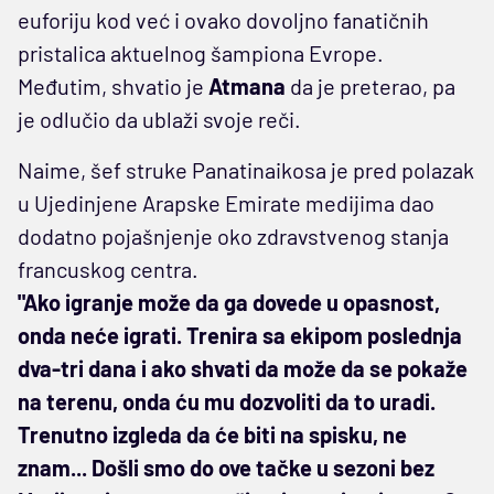
euforiju kod već i ovako dovoljno fanatičnih
pristalica aktuelnog šampiona Evrope.
Međutim, shvatio je
Atmana
da je preterao, pa
je odlučio da ublaži svoje reči.
Naime, šef struke Panatinaikosa je pred polazak
u Ujedinjene Arapske Emirate medijima dao
dodatno pojašnjenje oko zdravstvenog stanja
francuskog centra.
"Ako igranje može da ga dovede u opasnost,
onda neće igrati. Trenira sa ekipom poslednja
dva-tri dana i ako shvati da može da se pokaže
na terenu, onda ću mu dozvoliti da to uradi.
Trenutno izgleda da će biti na spisku, ne
znam... Došli smo do ove tačke u sezoni bez