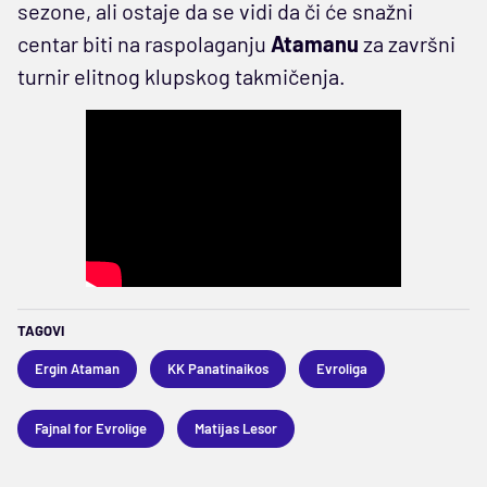
sezone, ali ostaje da se vidi da či će snažni
centar biti na raspolaganju
Atamanu
za završni
turnir elitnog klupskog takmičenja.
TAGOVI
Ergin Ataman
KK Panatinaikos
Evroliga
Fajnal for Evrolige
Matijas Lesor