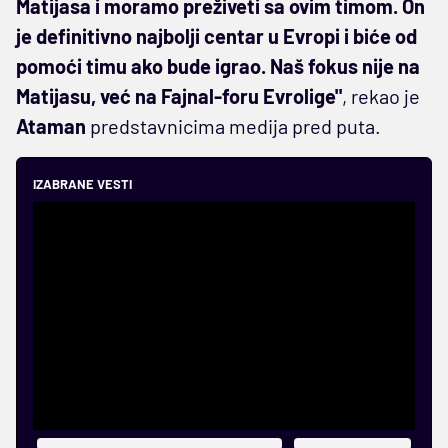
Matijasa i moramo preživeti sa ovim timom. On
je definitivno najbolji centar u Evropi i biće od
pomoći timu ako bude igrao. Naš fokus nije na
Matijasu, već na Fajnal-foru Evrolige"
, rekao je
Ataman
predstavnicima medija pred puta.
IZABRANE VESTI