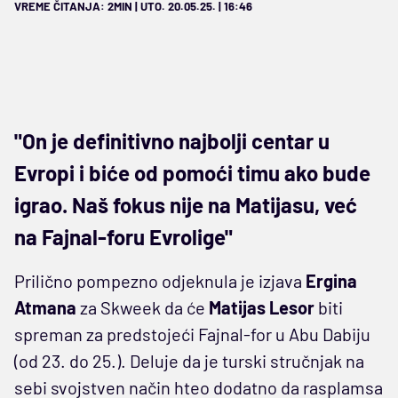
VREME ČITANJA: 2MIN | UTO. 20.05.25. | 16:46
"On je definitivno najbolji centar u
Evropi i biće od pomoći timu ako bude
igrao. Naš fokus nije na Matijasu, već
na Fajnal-foru Evrolige"
Prilično pompezno odjeknula je izjava
Ergina
Atmana
za Skweek da će
Matijas Lesor
biti
spreman za predstojeći Fajnal-for u Abu Dabiju
(od 23. do 25.). Deluje da je turski stručnjak na
sebi svojstven način hteo dodatno da rasplamsa