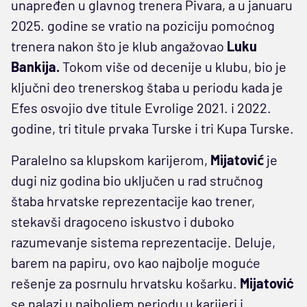
unapređen u glavnog trenera Pivara, a u januaru
2025. godine se vratio na poziciju pomoćnog
trenera nakon što je klub angažovao
Luku
Bankija.
Tokom više od decenije u klubu, bio je
ključni deo trenerskog štaba u periodu kada je
Efes osvojio dve titule Evrolige 2021. i 2022.
godine, tri titule prvaka Turske i tri Kupa Turske.
Paralelno sa klupskom karijerom,
Mijatović
je
dugi niz godina bio uključen u rad stručnog
štaba hrvatske reprezentacije kao trener,
stekavši dragoceno iskustvo i duboko
razumevanje sistema reprezentacije. Deluje,
barem na papiru, ovo kao najbolje moguće
rešenje za posrnulu hrvatsku košarku.
Mijatović
se nalazi u najboljem periodu u karijeri i