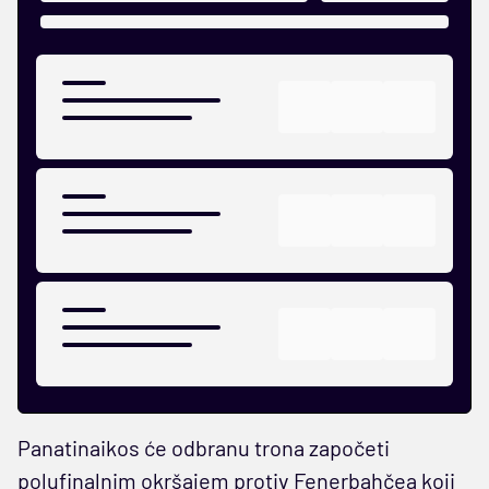
Panatinaikos će odbranu trona započeti
polufinalnim okršajem protiv Fenerbahčea koji