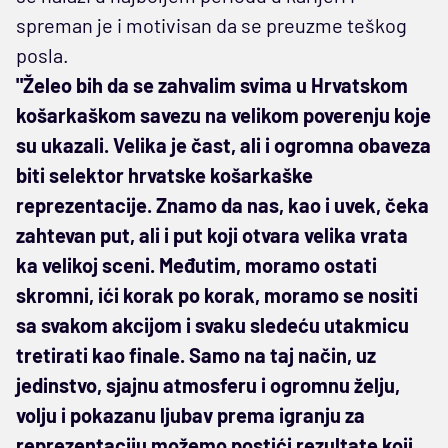
spreman je i motivisan da se preuzme teškog
posla.
"Želeo bih da se zahvalim svima u Hrvatskom
košarkaškom savezu na velikom poverenju koje
su ukazali. Velika je čast, ali i ogromna obaveza
biti selektor hrvatske košarkaške
reprezentacije. Znamo da nas, kao i uvek, čeka
zahtevan put, ali i put koji otvara velika vrata
ka velikoj sceni. Međutim, moramo ostati
skromni, ići korak po korak, moramo se nositi
sa svakom akcijom i svaku sledeću utakmicu
tretirati kao finale. Samo na taj način, uz
jedinstvo, sjajnu atmosferu i ogromnu želju,
volju i pokazanu ljubav prema igranju za
reprezentaciju možemo postići rezultate koji