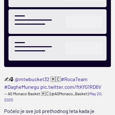
✍️🔒
@mtwbucket32
🇲🇨
#RocaTeam
#DagheMunegu
pic.twitter.com/ftKfG1RD6V
— AS Monaco Basket 🇲🇨 (@ASMonaco_Basket)
May 20,
2025
Počelo je sve još prethodnog leta kada je