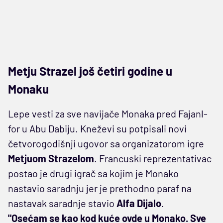
Metju Strazel još četiri godine u
Monaku
Lepe vesti za sve navijače Monaka pred Fajanl-
for u Abu Dabiju. Kneževi su potpisali novi
četvorogodišnji ugovor sa organizatorom igre
Metjuom Strazelom
. Francuski reprezentativac
postao je drugi igrač sa kojim je Monako
nastavio saradnju jer je prethodno paraf na
nastavak saradnje stavio
Alfa Dijalo
.
"Osećam se kao kod kuće ovde u Monako. Sve