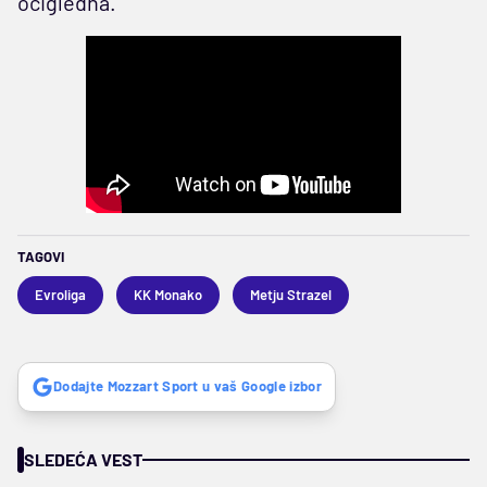
očigledna.
TAGOVI
Evroliga
KK Monako
Metju Strazel
Dodajte Mozzart Sport u vaš Google izbor
SLEDEĆA VEST