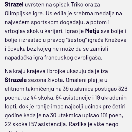
Strazel
uvršten na spisak Trikolora za
Olimpijske igre. Usledila je srebrna medalja na
najvećem sportskom događaju, a potom i
vrtoglav skok u karijeri. Igrao je
Metju
sve bolje i
bolje i izrastao u pravog "šestog" igrača Kneževa
i čoveka bez kojeg ne može da se zamisli
napadačka igra francuskog evroligaša.
Na kraju krajeva i brojke ukazuju da je iza
Strazela
sezona života. Omaleni plej je u
elitnom takmičenju na 39 utakmica postigao 326
poena, uz 44 skoka, 94 asistencije i 19 ukradenih
lopti, dok je ranije imao najbolji učinak pre četiri
godine kada je na 30 utakmica upisao 101 poen,
22 skoka i 57 asistencija. Razlika je više nego