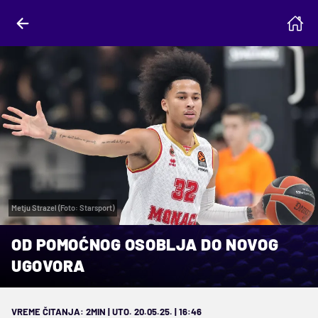
Metju Strazel (Foto: Starsport)
OD POMOĆNOG OSOBLJA DO NOVOG
UGOVORA
VREME ČITANJA: 2MIN | UTO. 20.05.25. | 16:46