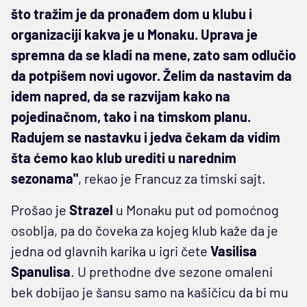
što tražim je da pronađem dom u klubu i
organizaciji kakva je u Monaku. Uprava je
spremna da se kladi na mene, zato sam odlučio
da potpišem novi ugovor. Želim da nastavim da
idem napred, da se razvijam kako na
pojedinačnom, tako i na timskom planu.
Radujem se nastavku i jedva čekam da vidim
šta ćemo kao klub urediti u narednim
sezonama"
, rekao je Francuz za timski sajt.
Prošao je
Strazel
u Monaku put od pomoćnog
osoblja, pa do čoveka za kojeg klub kaže da je
jedna od glavnih karika u igri čete
Vasilisa
Spanulisa
. U prethodne dve sezone omaleni
bek dobijao je šansu samo na kašičicu da bi mu