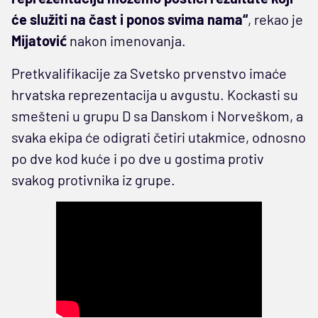
će služiti na čast i ponos svima nama“
, rekao je
Mijatović
nakon imenovanja.
Pretkvalifikacije za Svetsko prvenstvo imaće
hrvatska reprezentacija u avgustu. Kockasti su
smešteni u grupu D sa Danskom i Norveškom, a
svaka ekipa će odigrati četiri utakmice, odnosno
po dve kod kuće i po dve u gostima protiv
svakog protivnika iz grupe.