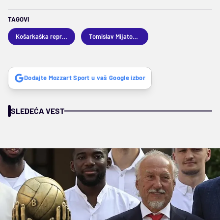
TAGOVI
Košarkaška reprezentacija Hrvatske
Tomislav Mijatović
Dodajte Mozzart Sport u vaš Google izbor
SLEDEĆA VEST