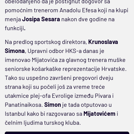
obelodanjeno da je postignut dogovor sa
pomoćnim trenerom Anadolu Efesa koji na klupi
menja
Josipa Sesara
nakon dve godine na
funkciji
.
Na predlog sportskog direktora,
Krunoslava
Simona
, Upravni odbor HKS-a danas je
imenovao Mijatovića za glavnog trenera muške
seniorske košarkaške reprezentacije Hrvatske.
Tako su uspešno završeni pregovori dveju
strana koji su počeli još za vreme treće
utakmice plej-ofa Evrolige između Pivara i
Panatinaikosa.
Simon
je tada otputovao u
Istanbul kako bi razgovarao sa
Mijatovićem
i
čelnim ljudima turskog kluba.