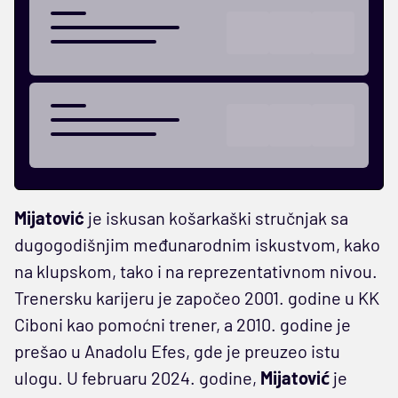
Mijatović
je iskusan košarkaški stručnjak sa
dugogodišnjim međunarodnim iskustvom, kako
na klupskom, tako i na reprezentativnom nivou.
Trenersku karijeru je započeo 2001. godine u KK
Ciboni kao pomoćni trener, a 2010. godine je
prešao u Anadolu Efes, gde je preuzeo istu
ulogu. U februaru 2024. godine,
Mijatović
je