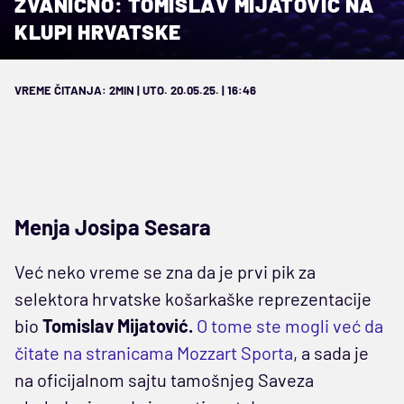
ZVANIČNO: TOMISLAV MIJATOVIĆ NA
KLUPI HRVATSKE
VREME ČITANJA: 2MIN | UTO. 20.05.25. | 16:46
Menja Josipa Sesara
Već neko vreme se zna da je prvi pik za
selektora hrvatske košarkaške reprezentacije
bio
Tomislav Mijatović.
O tome ste mogli već da
čitate na stranicama Mozzart Sporta
, a sada je
na oficijalnom sajtu tamošnjeg Saveza