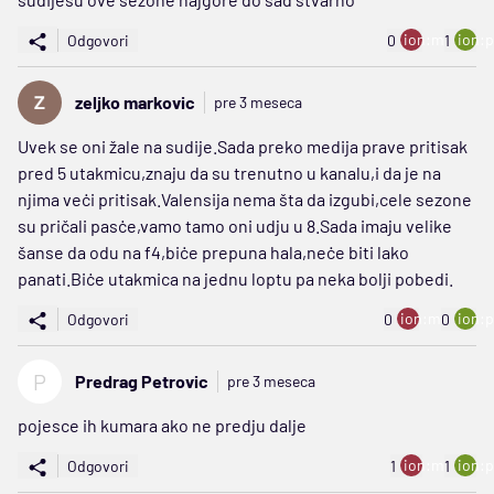
ion:minus
ion:p
Odgovori
0
1
zeljko markovic
pre 3 meseca
Uvek se oni žale na sudije.Sada preko medija prave pritisak
pred 5 utakmicu,znaju da su trenutno u kanalu,i da je na
njima veċi pritisak.Valensija nema šta da izgubi,cele sezone
su pričali pasċe,vamo tamo oni udju u 8.Sada imaju velike
šanse da odu na f4,biċe prepuna hala,neċe biti lako
panati.Biċe utakmica na jednu loptu pa neka bolji pobedi.
ion:minus
ion:p
Odgovori
0
0
P
Predrag Petrovic
pre 3 meseca
pojesce ih kumara ako ne predju dalje
ion:minus
ion:p
Odgovori
1
1