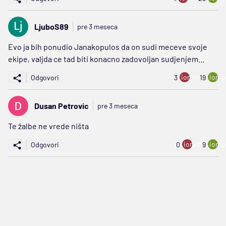
LjuboS89
pre 3 meseca
Evo ja bih ponudio Janakopulos da on sudi meceve svoje
ekipe, valjda ce tad biti konacno zadovoljan sudjenjem...
ion:minus
ion:p
Odgovori
3
19
Dusan Petrovic
pre 3 meseca
Te žalbe ne vrede ništa
ion:minus
ion:p
Odgovori
0
9