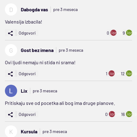
D
Dabogda vas
pre 3 meseca
Valensija izbacila!
ion:minus
ion:p
Odgovori
0
9
G
Gost bez imena
pre 3 meseca
Ovi ljudi nemaju ni stida ni srama!
ion:minus
ion:p
Odgovori
1
12
Lix
pre 3 meseca
Pritiskaju sve od pocetka ali bog ima druge planove.
ion:minus
ion:p
Odgovori
0
16
K
Kursula
pre 3 meseca