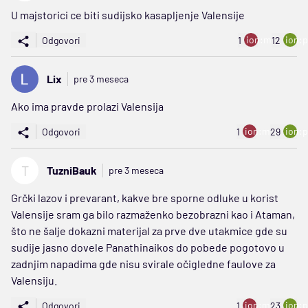
U majstorici ce biti sudijsko kasapljenje Valensije
ion:minus
ion:p
Odgovori
1
12
Lix
pre 3 meseca
Ako ima pravde prolazi Valensija
ion:minus
ion:p
Odgovori
1
29
T
TuzniBauk
pre 3 meseca
Grčki lazov i prevarant, kakve bre sporne odluke u korist
Valensije sram ga bilo razmaženko bezobrazni kao i Ataman,
što ne šalje dokazni materijal za prve dve utakmice gde su
sudije jasno dovele Panathinaikos do pobede pogotovo u
zadnjim napadima gde nisu svirale očigledne faulove za
Valensiju.
ion:minus
ion:p
Odgovori
1
23