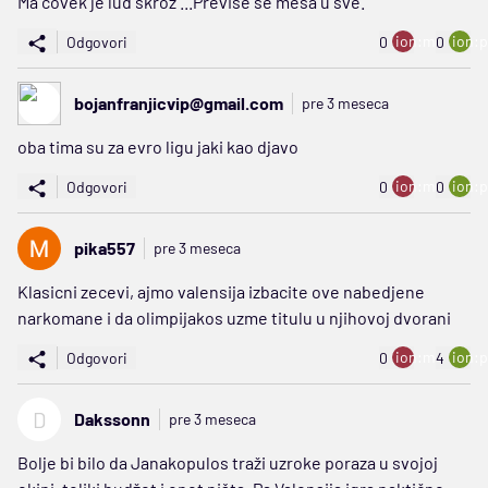
Ma covek je lud skroz ...Previse se mesa u sve.
ion:minus
ion:p
Odgovori
0
0
bojanfranjicvip@gmail.com
pre 3 meseca
oba tima su za evro ligu jaki kao djavo
ion:minus
ion:p
Odgovori
0
0
pika557
pre 3 meseca
Klasicni zecevi, ajmo valensija izbacite ove nabedjene
narkomane i da olimpijakos uzme titulu u njihovoj dvorani
ion:minus
ion:p
Odgovori
0
4
D
Dakssonn
pre 3 meseca
Bolje bi bilo da Janakopulos traži uzroke poraza u svojoj