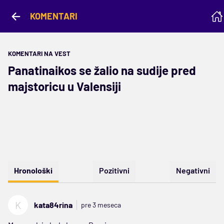
KOMENTARI
KOMENTARI NA VEST
Panatinaikos se žalio na sudije pred
majstoricu u Valensiji
Hronološki
Pozitivni
Negativni
K
kata84rina
pre 3 meseca