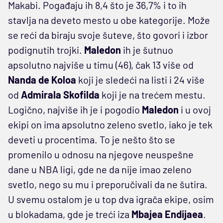
Makabi. Pogađaju ih 8,4 što je 36,7% i to ih
stavlja na deveto mesto u obe kategorije. Može
se reći da biraju svoje šuteve, što govori i izbor
podignutih trojki.
Maledon
ih je šutnuo
apsolutno najviše u timu (46), čak 13 više od
Nanda de Koloa
koji je sledeći na listi i 24 više
od
Admirala Skofilda
koji je na trećem mestu.
Logično, najviše ih je i pogodio
Maledon
i u ovoj
ekipi on ima apsolutno zeleno svetlo, iako je tek
deveti u procentima. To je nešto što se
promenilo u odnosu na njegove neuspešne
dane u NBA ligi, gde ne da nije imao zeleno
svetlo, nego su mu i preporučivali da ne šutira.
U svemu ostalom je u top dva igrača ekipe, osim
u blokadama, gde je treći iza
Mbajea Endijaea
.