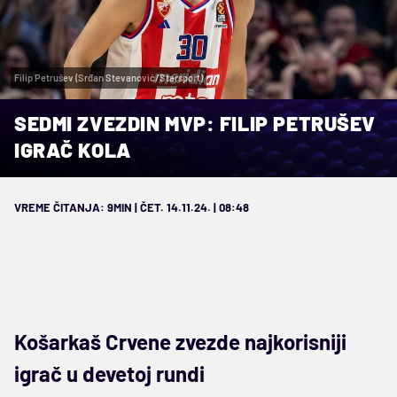
Filip Petrušev (Srđan Stevanović/Starsport)
SEDMI ZVEZDIN MVP: FILIP PETRUŠEV
IGRAČ KOLA
VREME ČITANJA: 9MIN | ČET. 14.11.24. | 08:48
Košarkaš Crvene zvezde najkorisniji
igrač u devetoj rundi