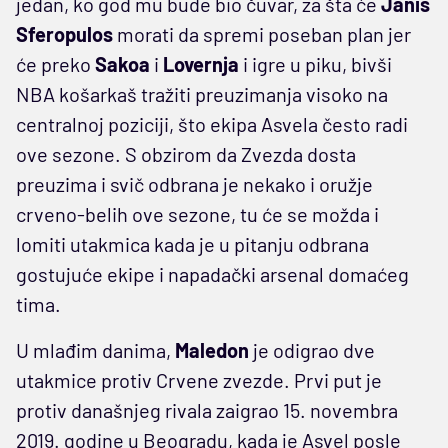
jedan, ko god mu bude bio čuvar, za šta će
Janis
Sferopulos
morati da spremi poseban plan jer
će preko
Sakoa
i
Lovernja
i igre u piku, bivši
NBA košarkaš tražiti preuzimanja visoko na
centralnoj poziciji, što ekipa Asvela često radi
ove sezone. S obzirom da Zvezda dosta
preuzima i svič odbrana je nekako i oružje
crveno-belih ove sezone, tu će se možda i
lomiti utakmica kada je u pitanju odbrana
gostujuće ekipe i napadački arsenal domaćeg
tima.
U mlađim danima,
Maledon
je odigrao dve
utakmice protiv Crvene zvezde. Prvi put je
protiv današnjeg rivala zaigrao 15. novembra
2019. godine u Beogradu, kada je Asvel posle