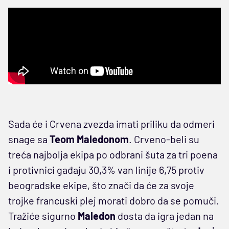
Sada će i Crvena zvezda imati priliku da odmeri
snage sa
Teom Maledonom
. Crveno-beli su
treća najbolja ekipa po odbrani šuta za tri poena
i protivnici gađaju 30,3% van linije 6,75 protiv
beogradske ekipe, što znači da će za svoje
trojke francuski plej morati dobro da se pomuči.
Tražiće sigurno
Maledon
dosta da igra jedan na