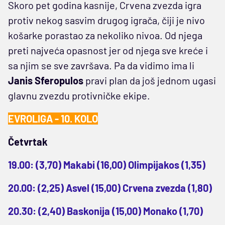
Skoro pet godina kasnije, Crvena zvezda igra
protiv nekog sasvim drugog igrača, čiji je nivo
košarke porastao za nekoliko nivoa. Od njega
preti najveća opasnost jer od njega sve kreće i
sa njim se sve završava. Pa da vidimo ima li
Janis Sferopulos
pravi plan da još jednom ugasi
glavnu zvezdu protivničke ekipe.
EVROLIGA - 10. KOLO
Četvrtak
19.00: (3,70) Makabi (16,00) Olimpijakos (1,35)
20.00: (2,25) Asvel (15,00) Crvena zvezda (1,80)
20.30: (2,40) Baskonija (15,00) Monako (1,70)