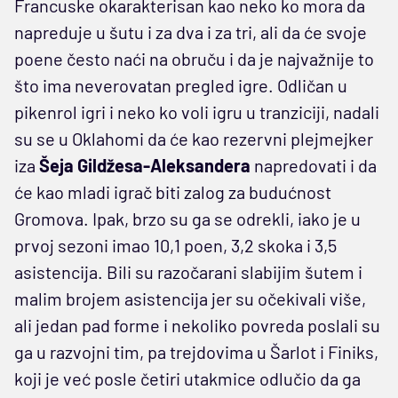
Francuske okarakterisan kao neko ko mora da
napreduje u šutu i za dva i za tri, ali da će svoje
poene često naći na obruču i da je najvažnije to
što ima neverovatan pregled igre. Odličan u
pikenrol igri i neko ko voli igru u tranziciji, nadali
su se u Oklahomi da će kao rezervni plejmejker
iza
Šeja Gildžesa-Aleksandera
napredovati i da
će kao mladi igrač biti zalog za budućnost
Gromova. Ipak, brzo su ga se odrekli, iako je u
prvoj sezoni imao 10,1 poen, 3,2 skoka i 3,5
asistencija. Bili su razočarani slabijim šutem i
malim brojem asistencija jer su očekivali više,
ali jedan pad forme i nekoliko povreda poslali su
ga u razvojni tim, pa trejdovima u Šarlot i Finiks,
koji je već posle četiri utakmice odlučio da ga