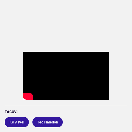
TAGOVI
KK Asvel
Teo Maledon