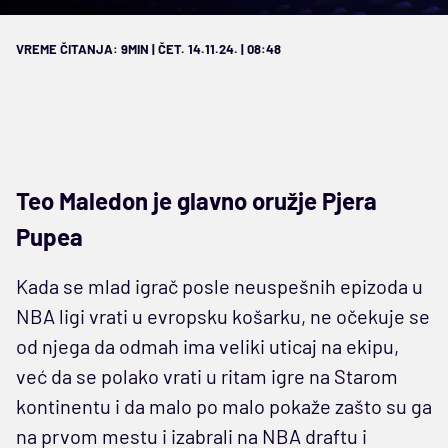
VREME ČITANJA: 9MIN | ČET. 14.11.24. | 08:48
Teo Maledon je glavno oružje Pjera
Pupea
Kada se mlad igrač posle neuspešnih epizoda u
NBA ligi vrati u evropsku košarku, ne očekuje se
od njega da odmah ima veliki uticaj na ekipu,
već da se polako vrati u ritam igre na Starom
kontinentu i da malo po malo pokaže zašto su ga
na prvom mestu i izabrali na NBA draftu i