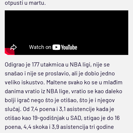
otpusti u martu.
Odigrao je 177 utakmica u NBA ligi, nije se
snašao i nije se proslavio, ali je dobio jedno
veliko iskustvo. Maltene svako ko se u mlađim
danima vratio iz NBA lige, vratio se kao daleko
bolji igrač nego što je otišao, što je i njegov
slučaj. Od 7,4 poena i 3,1 asistencije kada je
otišao kao 19-godišnjak u SAD, stigao je do 16
poena, 4,4 skoka i 3,9 asistencija tri godine