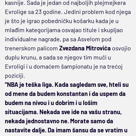
kasnije. Sada je jedan od najboljih plejmejkera
Evrolige sa 23 godine. Jedini problem kod njega
je što je igrao pobedničku košarku kada je u
mlađim kategorijama osvajao titule i skupljao
individualne nagrade, pa sa Asvelom pod
trenerskom palicom
Zvezdana Mitrovića
osvojio
duplu krunu, a sada se njegov tim muči u
Evroligi i u domaćem šampionatu je na trećoj
poziciji.
"NBA je teška liga. Kada sagledam sve, hteli su
od mene da budem konstantan i da uspem da
budem na nivou i u dobrim i u lošim
situacijama. Nekada sve ide na vašu stranu,
nekada jednostavno ne. Morate samo da
nastavite dalje. Da imam šansu da se vratim u