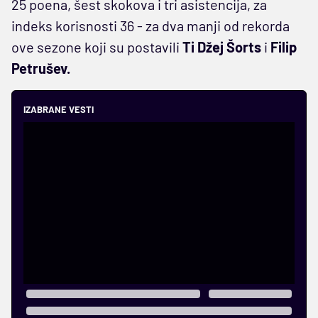
25 poena, šest skokova i tri asistencija, za
indeks korisnosti 36 - za dva manji od rekorda
ove sezone koji su postavili
Ti Džej Šorts
i
Filip
Petrušev.
IZABRANE VESTI