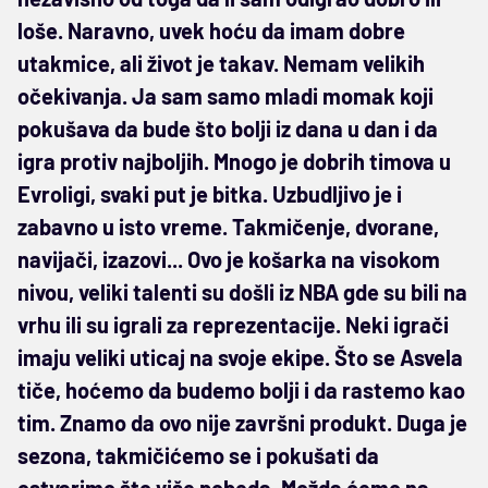
loše. Naravno, uvek hoću da imam dobre
utakmice, ali život je takav. Nemam velikih
očekivanja. Ja sam samo mladi momak koji
pokušava da bude što bolji iz dana u dan i da
igra protiv najboljih. Mnogo je dobrih timova u
Evroligi, svaki put je bitka. Uzbudljivo je i
zabavno u isto vreme. Takmičenje, dvorane,
navijači, izazovi... Ovo je košarka na visokom
nivou, veliki talenti su došli iz NBA gde su bili na
vrhu ili su igrali za reprezentacije. Neki igrači
imaju veliki uticaj na svoje ekipe. Što se Asvela
tiče, hoćemo da budemo bolji i da rastemo kao
tim. Znamo da ovo nije završni produkt. Duga je
sezona, takmičićemo se i pokušati da
ostvarimo što više pobeda. Možda ćemo na