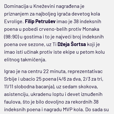
Dominacija u Kneževini nagrađena je
priznanjem za najboljeg igrača devetog kola
Evrolige.
Filip Petrušev
imao je 38 indeksnih
poena u pobedi crveno-belih protiv Monaka
(98:90) u gostima i to je najveći broj indeksnih
poena ove sezone, uz Ti
Džeja Šortsa
koji je
imao isti učinak protiv iste ekipe u petom kolu
elitnog takmičenja.
Igrao je na centru 22 minuta, reprezentativac
Srbije i ubacio 25 poena (4/6 za dva, 2/3 za tri,
11/11 slobodna bacanja), uz sedam skokova,
asistenciju, ukradenu loptu i devet iznuđenih
faulova, što je bilo dovoljno za rekordnih 38
indeksnih poena i nagradu MVP kola. Do sada su