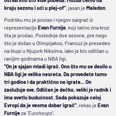
kraju sezonu i ući u plej-of"
, jasan je
Maledon
.
Podršku mu je poslao i njegov saigrač iz
reprezentacije
Evan Furnije
, koji tačno zna kroz
šta je prošao. Poslednje dve sezone, pre nego
što je došao u Olimpijakos, Francuz je presedeo
na klupi u Njujork Niksima, iako je bio odličan u
ranijim godinama u NBA ligi.
"On je sjajan mladi igrač. Ono što mu se desilo u
NBA ligi je velika nesreća. Da provedete tamo
tri godine i da praktično ne igrate... On
zaslužuje sve. Odličan je dečko, veliki je radnik i
ima svetlu budućnost. Sada pokazuje celoj
Evropi da je veoma dobar igrač"
, rekao je
Evan
Furnije
za
"Eurohoops"
.