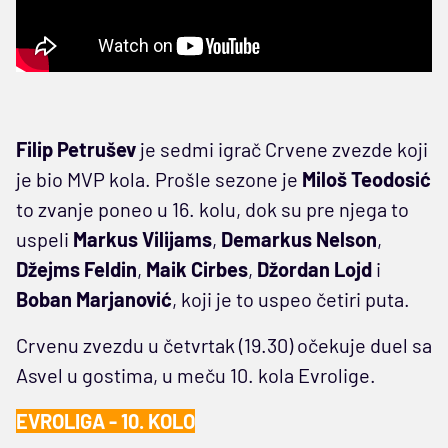
Filip Petrušev
je sedmi igrač Crvene zvezde koji
je bio MVP kola. Prošle sezone je
Miloš Teodosić
to zvanje poneo u 16. kolu, dok su pre njega to
uspeli
Markus Vilijams
,
Demarkus Nelson
,
Džejms Feldin
,
Maik Cirbes
,
Džordan Lojd
i
Boban Marjanović
, koji je to uspeo četiri puta.
Crvenu zvezdu u četvrtak (19.30) očekuje duel sa
Asvel u gostima, u meču 10. kola Evrolige.
EVROLIGA - 10. KOLO