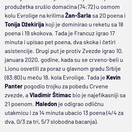
produžetka srušio domaćina (74:72) u osmom
kolu Evrolige na krilima
Žan-Šarla
sa 20 poena i
Tonija Džekirija
koji je dominirao u reketu sa 18
poena i 19 skokova. Tada je Francuz igrao 17
minuta i upisao pet poena, dva skoka i četiri
asistencije. Drugi put je protiv Zvezde igrao 10.
januara 2020. godine, kada su se crveno-beli u
Lionu osvetili za poraz u glavnom gradu Srbije
(83:80) u meču 18. kola Evrolige. Tada je
Kevin
Panter
pogodio trojku za pobedu Crvene
zvezde, a
Vladimir Štimac
bio je najefikasniji sa
21 poenom.
Maledon
je odigrao odličnu
utakmicu i za 14 minuta ubacio 13 poena (4/4 za
dva, 0/3 za tri, 5/7 slobodna bacanja).