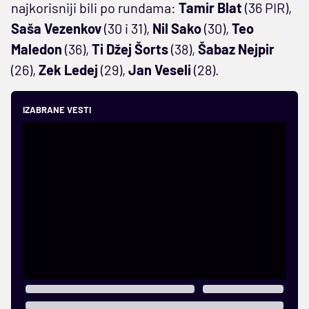
najkorisniji bili po rundama:
Tamir Blat
(36 PIR),
Saša Vezenkov
(30 i 31),
Nil Sako
(30),
Teo
Maledon
(36),
Ti Džej Šorts
(38),
Šabaz Nejpir
(26),
Zek Ledej
(29),
Jan Veseli
(28).
IZABRANE VESTI