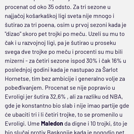
procenat od oko 35 odsto. Za tri sezone u
najjačoj košarkaškoj ligi sveta nije mnogo i
šutirao za tri poena, osim u prvoj sezoni kada je
"dizao" skoro pet trojki po meču. Uzeli su mu to
čak i u razvojnoj ligi, pa je šutirao u proseku
svega dve trojke po meču i procenti su mu bili
mizerni - za četiri sezone ispod 30% i čak 16% u
poslednjoj godini kada je nastupao za Šarlot
Hornetse, tim bez ambicije i generalno volje za
pobeđivanjem. Procenat se nije popravio u
Evroligi jer šutira 32,6% , ali za razliku od NBA,
gde je konstantno bio slab i nije imao partije gde
će ubaciti tri i li četiri trojke, to se promenilo u
Evroligi. Ume
Maledon
da digne i 10 trojki, što je
bio slučaj protiv Baskonije kada je pogodio pet.