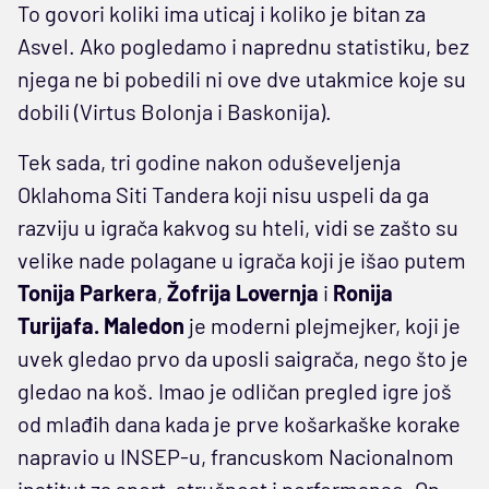
To govori koliki ima uticaj i koliko je bitan za
Asvel. Ako pogledamo i naprednu statistiku, bez
njega ne bi pobedili ni ove dve utakmice koje su
dobili (Virtus Bolonja i Baskonija).
Tek sada, tri godine nakon oduševeljenja
Oklahoma Siti Tandera koji nisu uspeli da ga
razviju u igrača kakvog su hteli, vidi se zašto su
velike nade polagane u igrača koji je išao putem
Tonija Parkera
,
Žofrija Lovernja
i
Ronija
Turijafa.
Maledon
je moderni plejmejker, koji je
uvek gledao prvo da uposli saigrača, nego što je
gledao na koš. Imao je odličan pregled igre još
od mlađih dana kada je prve košarkaške korake
napravio u INSEP-u, francuskom Nacionalnom
institut za sport, stručnost i performanse. On