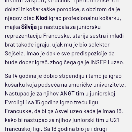
dolazi iz košarkaške porodice, s obzirom da je
njegov otac
Klod
igrao profesionalnu košarku,
majka
Silvija
je nastupala za juniorsku
reprezentaciju Francuske, starija sestra i mlađi
brat takođe igraju, ujak mu je bio selektor
Sejšela. Imao je dakle sve predispozicije da
bude dobar igrač, zbog čega ga je INSEP i uzeo.
Sa 14 godina je dobio stipendiju i tamo je igrao
košarku koja podseća na američke univerzitete.
Nastupao je za njihov ANGT tim u juniorskoj
Evroligi i sa 15 godina igrao treću ligu
Francuske, da bi ga Asvel uzeo kada je imao 16,
kako bi nastupao za njihov juniorski tim u U21
francuskoj ligi. Sa 16 godina bio je i drugi