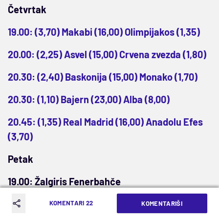
Četvrtak
19.00: (3,70) Makabi (16,00) Olimpijakos (1,35)
20.00: (2,25) Asvel (15,00) Crvena zvezda (1,80)
20.30: (2,40) Baskonija (15,00) Monako (1,70)
20.30: (1,10) Bajern (23,00) Alba (8,00)
20.45: (1,35) Real Madrid (16,00) Anadolu Efes
(3,70)
Petak
19.00: Žalgiris Fenerbahče
20.30: Barselona Pariz
KOMENTARI 22
KOMENTARIŠI