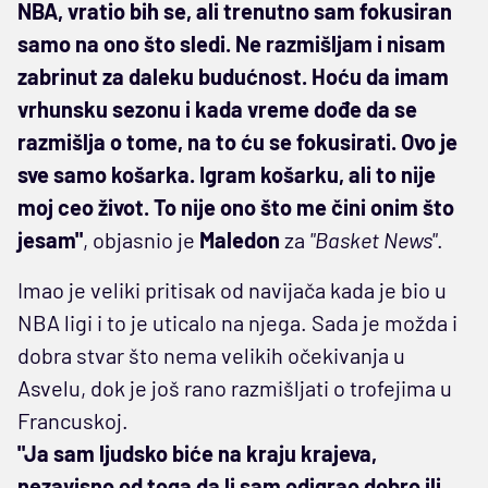
NBA, vratio bih se, ali trenutno sam fokusiran
samo na ono što sledi. Ne razmišljam i nisam
zabrinut za daleku budućnost. Hoću da imam
vrhunsku sezonu i kada vreme dođe da se
razmišlja o tome, na to ću se fokusirati. Ovo je
sve samo košarka. Igram košarku, ali to nije
moj ceo život. To nije ono što me čini onim što
jesam"
, objasnio je
Maledon
za
"Basket News"
.
Imao je veliki pritisak od navijača kada je bio u
NBA ligi i to je uticalo na njega. Sada je možda i
dobra stvar što nema velikih očekivanja u
Asvelu, dok je još rano razmišljati o trofejima u
Francuskoj.
"Ja sam ljudsko biće na kraju krajeva,
nezavisno od toga da li sam odigrao dobro ili