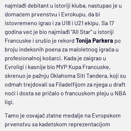
najmlađi debitant u istoriji kluba, nastupao je u
domaćem prvenstvu i Evrokupu, da bi
istovremeno igrao i za U18 i U21 ekipu. Sa 17
godina već je bio najmlađi "All Star" u istoriji
Francuske i srušio je rekord
Tonija Parkera
po
broju indeksnih poena za maloletnog igrača u
profesionalnoj košarci. Kada je zaigrao u
Evroligi i kasnije bio MVP Kupa Francuske,
skrenuo je pažnju Oklahoma Siti Tandera, koji su
odmah trejdovali sa Filadelfijom za njega u draft
noći i dosta se pričalo o francuskom pleju u NBA
ligi.
Tamo je osvajač zlatne medalje na Evropskom
prvenstvu sa kadetskom reprezentacijom