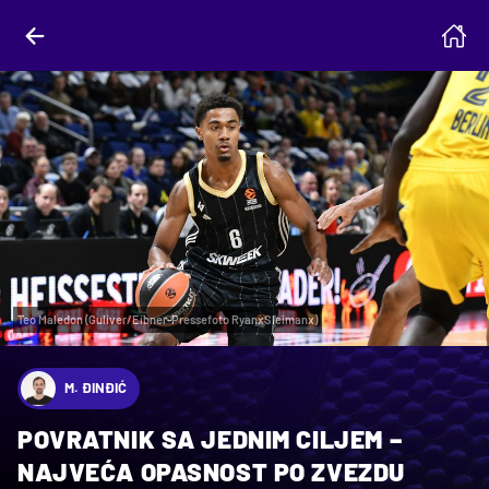
Teo Maledon (Guliver/Eibner-Pressefoto RyanxSleimanx)
M. ĐINĐIĆ
POVRATNIK SA JEDNIM CILJEM –
NAJVEĆA OPASNOST PO ZVEZDU