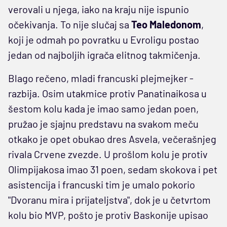
verovali u njega, iako na kraju nije ispunio
očekivanja. To nije slučaj sa
Teo Maledonom
,
koji je odmah po povratku u Evroligu postao
jedan od najboljih igrača elitnog takmičenja.
Blago rečeno, mladi francuski plejmejker -
razbija. Osim utakmice protiv Panatinaikosa u
šestom kolu kada je imao samo jedan poen,
pružao je sjajnu predstavu na svakom meču
otkako je opet obukao dres Asvela, večerašnjeg
rivala Crvene zvezde. U prošlom kolu je protiv
Olimpijakosa imao 31 poen, sedam skokova i pet
asistencija i francuski tim je umalo pokorio
"Dvoranu mira i prijateljstva", dok je u četvrtom
kolu bio MVP, pošto je protiv Baskonije upisao