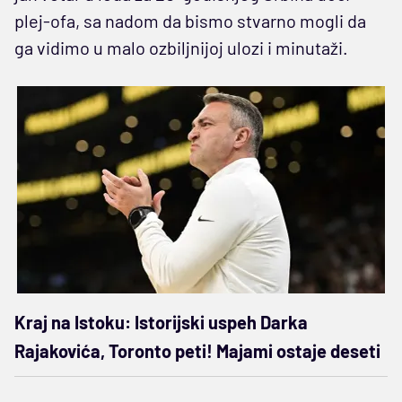
plej-ofa, sa nadom da bismo stvarno mogli da
ga vidimo u malo ozbiljnijoj ulozi i minutaži.
Kraj na Istoku: Istorijski uspeh Darka
Rajakovića, Toronto peti! Majami ostaje deseti