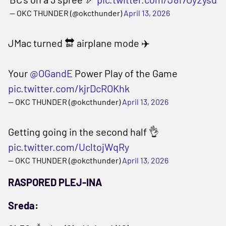
— OKC THUNDER (@okcthunder)
April 13, 2026
JMac turned 🔛 airplane mode ✈️
Your
@OGandE
Power Play of the Game
pic.twitter.com/kjrDcROKhk
— OKC THUNDER (@okcthunder)
April 13, 2026
Getting going in the second half 👌
pic.twitter.com/UcltojWqRy
— OKC THUNDER (@okcthunder)
April 13, 2026
RASPORED PLEJ-INA
Sreda: