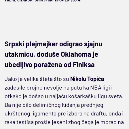
VREME ČITANJA: 3MIN | PON. 13.04.26. | 05:41
Srpski plejmejker odigrao sjajnu
utakmicu, doduše Oklahoma je
ubedljivo poražena od Finiksa
Jako je velika šteta što su
Nikolu Topića
zadesile brojne nevolje na putu ka NBA ligi i
otkako je došao u najjaču košarkašku ligu sveta.
Da nije bilo delimičnog kidanja prednjeg
ukrštenog ligamenta pre izbora na draftu, onda i
raka testisa prošle jeseni zbog čega je morao na