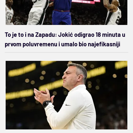
To je to i na Zapadu: Jokić odigrao 18 minuta u
prvom poluvremenu i umalo bio najefikasniji