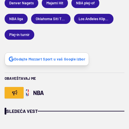
Denver Nagets
Majami Hit
NBA plej-of
NBA liga
Oklahoma Siti Tander
Los Anđeles Klipers
Plej-in turnir
Dodajte Mozzart Sport u vaš Google izbor
OBAVEŠTAVAJ ME
NBA
SLEDEĆA VEST