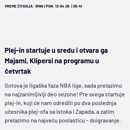
VREME ČITANJA: 3MIN | PON. 13.04.26. | 05:41
Plej-in startuje u sredu i otvara ga
Majami, Klipersi na programu u
četvrtak
Gotova je ligaška faza NBA lige, sada prelazimo
na najzanimljiviji deo sezone! Pre svega startuje
plej-in, koji će nam odrediti po dva poslednja
učesnika plej-ofa sa Istoka i Zapada, a zatim
prelazimo na najveću poslasticu - doigravanje.