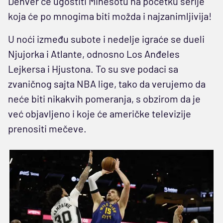
Denver će ugostiti Minesotu na početku serije
koja će po mnogima biti možda i najzanimljivija!
U noći između subote i nedelje igraće se dueli
Njujorka i Atlante, odnosno Los Anđeles
Lejkersa i Hjustona. To su sve podaci sa
zvaničnog sajta NBA lige, tako da verujemo da
neće biti nikakvih pomeranja, s obzirom da je
već objavljeno i koje će američke televizije
prenositi mečeve.