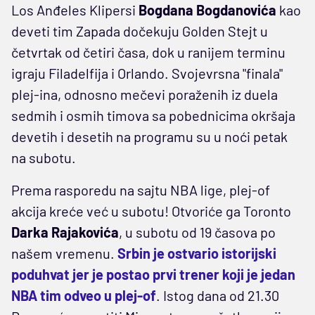
Los Anđeles Klipersi
Bogdana Bogdanovića
kao
deveti tim Zapada dočekuju Golden Stejt u
četvrtak od četiri časa, dok u ranijem terminu
igraju Filadelfija i Orlando. Svojevrsna "finala"
plej-ina, odnosno mečevi poraženih iz duela
sedmih i osmih timova sa pobednicima okršaja
devetih i desetih na programu su u noći petak
na subotu.
Prema rasporedu na sajtu NBA lige, plej-of
akcija kreće već u subotu! Otvoriće ga Toronto
Darka Rajakovića
, u subotu od 19 časova po
našem vremenu.
Srbin je ostvario istorijski
poduhvat jer je postao prvi trener koji je jedan
NBA tim odveo u plej-of
. Istog dana od 21.30