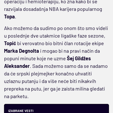
operaciju i hemioterapiju, ko zna kako bi se
razvijala dosadašnja NBA karijera popularnog
Topa
.
Ako možemo da sudimo po onom što smo videli
u poslednje dve utakmice ligaške faze sezone,
Topić
bi verovatno bio bitni član rotacije ekipe
Marka Degnolta
i mogao bi na pravi način da
popuni minute koje ne uzme
Šej Gildžes
Aleksander
. Sada možemo samo da se nadamo
da će srpski plejmejker konačno uhvatiti
uzlaznu putanju i da više neće biti nikakvih
prepreka na putu, jer ga je zaista milina gledati
na parketu.
IZABRANE VESTI