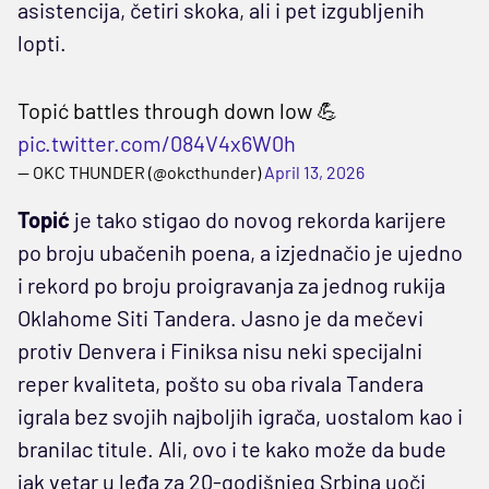
asistencija, četiri skoka, ali i pet izgubljenih
lopti.
Topić battles through down low 💪
pic.twitter.com/084V4x6W0h
— OKC THUNDER (@okcthunder)
April 13, 2026
Topić
je tako stigao do novog rekorda karijere
po broju ubačenih poena, a izjednačio je ujedno
i rekord po broju proigravanja za jednog rukija
Oklahome Siti Tandera. Jasno je da mečevi
protiv Denvera i Finiksa nisu neki specijalni
reper kvaliteta, pošto su oba rivala Tandera
igrala bez svojih najboljih igrača, uostalom kao i
branilac titule. Ali, ovo i te kako može da bude
jak vetar u leđa za 20-godišnjeg Srbina uoči