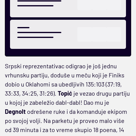
Srpski reprezentativac odigrao je još jednu
vrhunsku partiju, doduše u meču koji je Finiks
dobio u Oklahomi sa ubedljivih 135:103 (37:19,
33:33, 34:25, 31:26).
Topić
je vezao drugu partiju
u kojoj je zabeležio dabl-dabl! Dao mu je
Degnolt
odrešene ruke i da komanduje ekipom
po svojoj volji. Na parketu je proveo malo više
od 39 minuta i za to vreme skupio 18 poena, 14