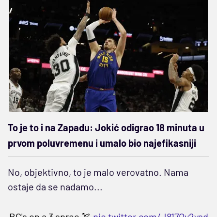
To je to i na Zapadu: Jokić odigrao 18 minuta u
prvom poluvremenu i umalo bio najefikasniji
No, objektivno, to je malo verovatno. Nama
ostaje da se nadamo...
BC's on a 3 spree 🏹
pic.twitter.com/J817Oy2ysd