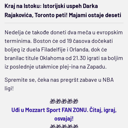
Kraj na Istoku: Istorijski uspeh Darka
Rajakovića, Toronto peti! Majami ostaje deseti
Nedelja će takođe doneti dva meča u evropskim
terminima. Boston će od 19 časova dočekati
boljeg iz duela Filadelfije i Orlanda, dok će
branilac titule Oklahoma od 21.30 igrati sa boljim
iz poslednje utakmice plej-ina na Zapadu.
Spremite se, čeka nas pregršt zabave u NBA
ligi!
🎁🎁🎁🎁🎁
Uđi u Mozzart Sport FAN ZONU. Čitaj, igraj,
osvajaj!
🎁🎁🎁🎁🎁