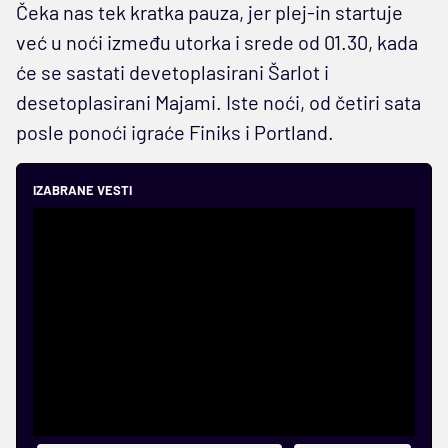
Čeka nas tek kratka pauza, jer plej-in startuje
već u noći između utorka i srede od 01.30, kada
će se sastati devetoplasirani Šarlot i
desetoplasirani Majami. Iste noći, od četiri sata
posle ponoći igraće Finiks i Portland.
IZABRANE VESTI