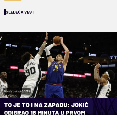
SLEDEĆA VEST
Nikola Jokić (©AFP)
TO JE TO I NA ZAPADU: JOKIĆ
ODIGRAO 18 MINUTA U PRVOM