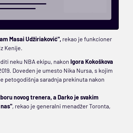
sam Masai Udžiriaković",
rekao je funkcioner
iz Kenije.
 voditi neku NBA ekipu, nakon
Igora Kokoškova
/2019. Doveden je umesto Nika Nursa, s kojim
 je petogodišnja saradnja prekinuta nakon
izboru novog trenera, a Darko je svakim
 nas"
, rekao je generalni menadžer Toronta,