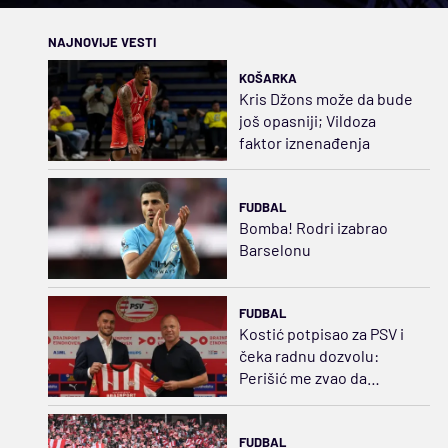
NAJNOVIJE VESTI
KOŠARKA
Kris Džons može da bude
još opasniji; Vildoza
faktor iznenađenja
FUDBAL
Bomba! Rodri izabrao
Barselonu
FUDBAL
Kostić potpisao za PSV i
čeka radnu dozvolu:
Perišić me zvao da
zagorčavamo život
rivalima
FUDBAL