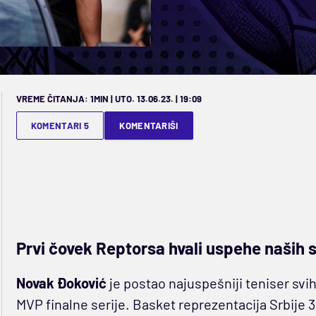
VREME ČITANJA: 1MIN | UTO. 13.06.23. | 19:09
KOMENTARI 5
KOMENTARIŠI
Prvi čovek Reptorsa hvali uspehe naših 
Novak Đoković
je postao najuspešniji teniser sv
MVP finalne serije. Basket reprezentacija Srbije 