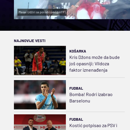
Masai Udžiri sa porodicom (@AFP)
NAJNOVIJE VESTI
KOŠARKA
Kris Džons može da bude
još opasniji; Vildoza
faktor iznenađenja
FUDBAL
Bomba! Rodri izabrao
Barselonu
FUDBAL
Kostić potpisao za PSV i