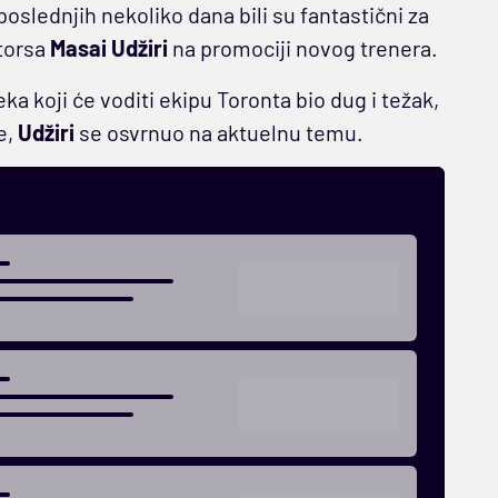
oslednjih nekoliko dana bili su fantastični za
ptorsa
Masai Udžiri
na promociji novog trenera.
a koji će voditi ekipu Toronta bio dug i težak,
e,
Udžiri
se osvrnuo na aktuelnu temu.