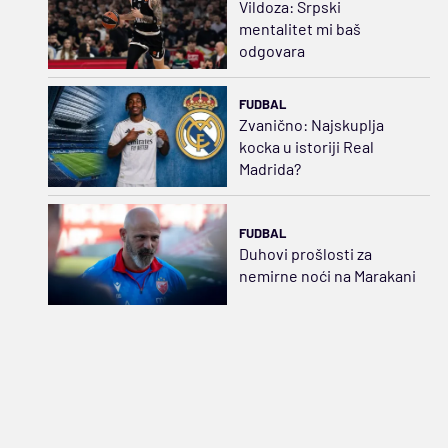
Vildoza: Srpski
mentalitet mi baš
odgovara
FUDBAL
Zvanično: Najskuplja
kocka u istoriji Real
Madrida?
FUDBAL
Duhovi prošlosti za
nemirne noći na Marakani