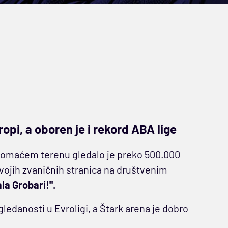
ropi, a oboren je i rekord ABA lige
domaćem terenu gledalo je preko 500.000
svojih zvaničnih stranica na društvenim
la Grobari!".
gledanosti u Evroligi, a Štark arena je dobro