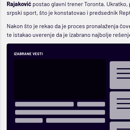
Rajaković
postao glavni trener Toronta. Ukratko, p
srpski sport, što je konstatovao i predsednik Re
Nakon što je rekao da je proces pronalaženja čovek
te istakao uverenje da je izabrano najbolje rešenj
IZABRANE VESTI