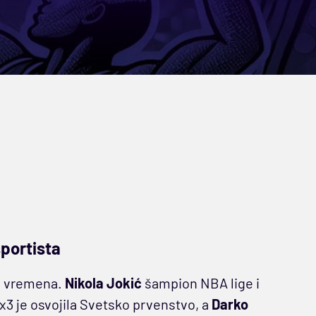
sportista
ih vremena.
Nikola Jokić
šampion NBA lige i
3x3 je osvojila Svetsko prvenstvo, a
Darko