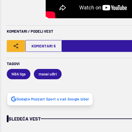
KOMENTARI / PODELI VEST
KOMENTARI 5
TAGOVI
NBA liga
masai uđiri
Dodajte Mozzart Sport u vaš Google izbor
SLEDEĆA VEST