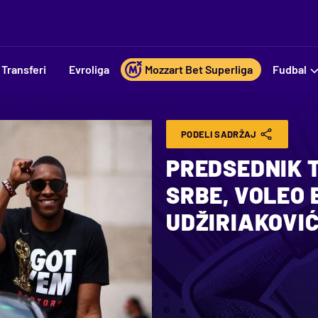
Transferi
Evroliga
Mozzart Bet Superliga
Fudbal
PODELI SADRŽAJ
PREDSEDNIK T
SRBE, VOLEO 
UDŽIRIAKOVI