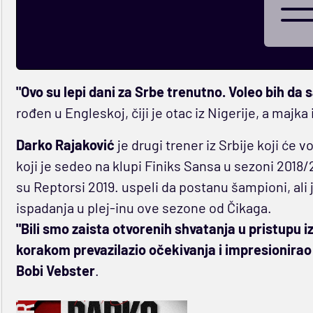
"Ovo su lepi dani za Srbe trenutno. Voleo bih da 
rođen u Engleskoj, čiji je otac iz Nigerije, a majka 
Darko Rajaković
je drugi trener iz Srbije koji će
koji je sedeo na klupi Finiks Sansa u sezoni 2018
su Reptorsi 2019. uspeli da postanu šampioni, ali
ispadanja u plej-inu ove sezone od Čikaga.
"Bili smo zaista otvorenih shvatanja u pristupu 
korakom prevazilazio očekivanja i impresionirao
Bobi Vebster
.