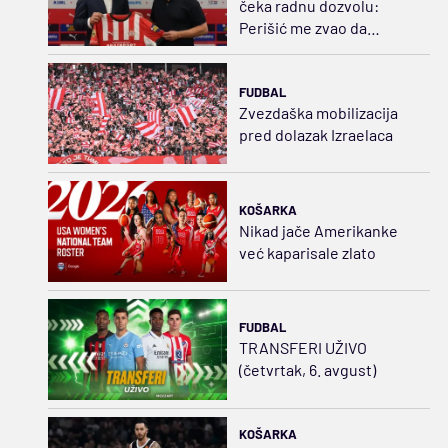
čeka radnu dozvolu:
Perišić me zvao da
zagorčavamo život
rivalima
FUDBAL
Zvezdaška mobilizacija
pred dolazak Izraelaca
KOŠARKA
Nikad jače Amerikanke
već kaparisale zlato
FUDBAL
TRANSFERI UŽIVO
(četvrtak, 6. avgust)
KOŠARKA