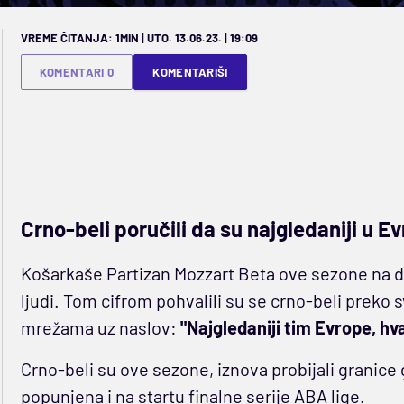
VREME ČITANJA: 1MIN | UTO. 13.06.23. | 19:09
KOMENTARI 0
KOMENTARIŠI
Crno-beli poručili da su najgledaniji u Ev
Košarkaše Partizan Mozzart Beta ove sezone na 
ljudi. Tom cifrom pohvalili su se crno-beli preko 
mrežama uz naslov:
"Najgledaniji tim Evrope, hva
Crno-beli su ove sezone, iznova probijali granice 
popunjena i na startu finalne serije ABA lige.