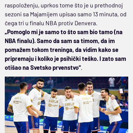
raspoloženju, uprkos tome što je u prethodnoj
sezoni sa Majamijem upisao samo 13 minuta, od
čega tri u finalu NBA protiv Denvera.
„Pomoglo mi je samo to što sam bio tamo (na
NBA finalu). Samo da sam sa timom, da im
pomažem tokom treninga, da vidim kako se
pripremaju i koliko je psihički teško. I zato sam
otišao na Svetsko prvenstvo“
.