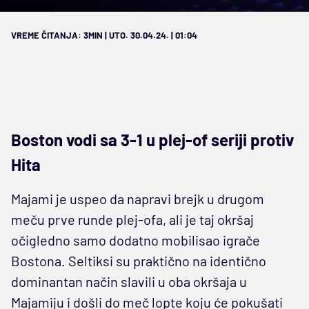
VREME ČITANJA: 3MIN | UTO. 30.04.24. | 01:04
Boston vodi sa 3-1 u plej-of seriji protiv
Hita
Majami je uspeo da napravi brejk u drugom
meču prve runde plej-ofa, ali je taj okršaj
očigledno samo dodatno mobilisao igrače
Bostona. Seltiksi su praktično na identično
dominantan način slavili u oba okršaja u
Majamiju i došli do meč lopte koju će pokušati