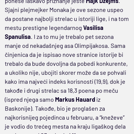
ponese laskavo priznanje jeste
Majk Džejms
.
Sjajni plejmejker Monaka je ove sezone uspeo
da postane najbolji strelac u istoriji lige, i na tom
mestu prestigne legendarnog
Vasilisa
Spanulisa
. I za to mu je trebalo pet sezona
manje od nekadašnjeg asa Olimpijakosa. Sama
činjenica da je ispisao nove stranice istorije bi
trebalo da bude dovoljna da pobedi konkurente,
a ukoliko nije, ubojiti skorer može da se pohvali
kako ima najveći indeks korisnosti (19,9), dok je
takođe i drugi strelac sa 18,3 poena po meču
(ispred njega samo
Markus Hauard
iz
Baskonije). Takođe, bio je proglašen za
najkorisnijeg pojedinca u februaru, a “kneževe”
je vodio do trećeg mesta na kraju ligaškog dela