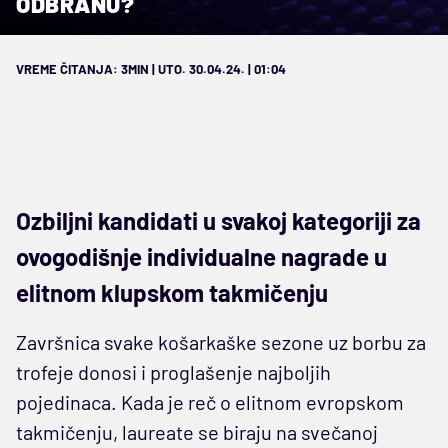
ODBRANU?
VREME ČITANJA: 3MIN | UTO. 30.04.24. | 01:04
Ozbiljni kandidati u svakoj kategoriji za
ovogodišnje individualne nagrade u
elitnom klupskom takmičenju
Završnica svake košarkaške sezone uz borbu za
trofeje donosi i proglašenje najboljih
pojedinaca. Kada je reč o elitnom evropskom
takmičenju, laureate se biraju na svečanoj