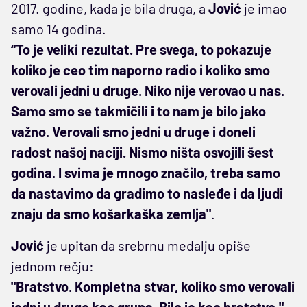
2017. godine, kada je bila druga, a
Jović
je imao
samo 14 godina.
“To je veliki rezultat. Pre svega, to pokazuje
koliko je ceo tim naporno radio i koliko smo
verovali jedni u druge. Niko nije verovao u nas.
Samo smo se takmičili i to nam je bilo jako
važno. Verovali smo jedni u druge i doneli
radost našoj naciji. Nismo ništa osvojili šest
godina. I svima je mnogo značilo, treba samo
da nastavimo da gradimo to nasleđe i da ljudi
znaju da smo košarkaška zemlja"
.
Jović
je upitan da srebrnu medalju opiše
jednom rečju:
"Bratstvo. Kompletna stvar, koliko smo verovali
jedni u druge kao grupa. Bilo je kao bratstvo."