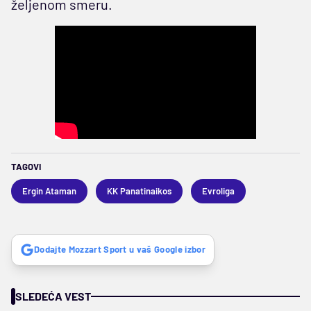
željenom smeru.
TAGOVI
Ergin Ataman
KK Panatinaikos
Evroliga
Dodajte Mozzart Sport u vaš Google izbor
SLEDEĆA VEST