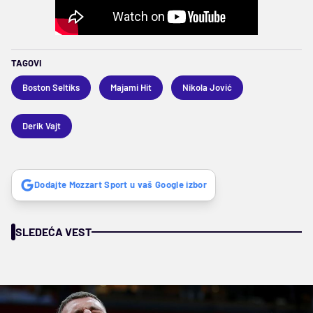
TAGOVI
Boston Seltiks
Majami Hit
Nikola Jović
Derik Vajt
Dodajte Mozzart Sport u vaš Google izbor
SLEDEĆA VEST