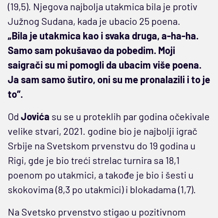
(19,5). Njegova najbolja utakmica bila je protiv
Južnog Sudana, kada je ubacio 25 poena.
„Bila je utakmica kao i svaka druga, a-ha-ha.
Samo sam pokušavao da pobedim. Moji
saigrači su mi pomogli da ubacim više poena.
Ja sam samo šutiro, oni su me pronalazili i to je
to”.
Od
Jovića
su se u proteklih par godina očekivale
velike stvari, 2021. godine bio je najbolji igrač
Srbije na Svetskom prvenstvu do 19 godina u
Rigi, gde je bio treći strelac turnira sa 18,1
poenom po utakmici, a takođe je bio i šesti u
skokovima (8,3 po utakmici) i blokadama (1,7).
Na Svetsko prvenstvo stigao u pozitivnom