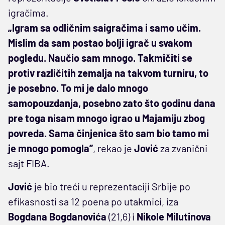
igračima.
„Igram sa odličnim saigračima i samo učim.
Mislim da sam postao bolji igrač u svakom
pogledu. Naučio sam mnogo. Takmičiti se
protiv različitih zemalja na takvom turniru, to
je posebno. To mi je dalo mnogo
samopouzdanja, posebno zato što godinu dana
pre toga nisam mnogo igrao u Majamiju zbog
povreda. Sama činjenica što sam bio tamo mi
je mnogo pomogla”
, rekao je
Jović
za zvanični
sajt FIBA.
Jović
je bio treći u reprezentaciji Srbije po
efikasnosti sa 12 poena po utakmici, iza
Bogdana Bogdanovića
(21,6) i
Nikole Milutinova