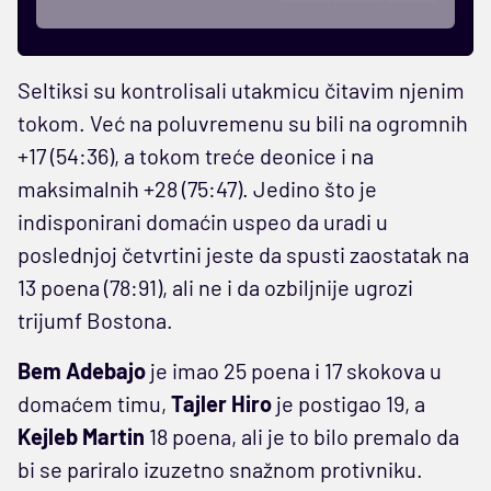
Seltiksi su kontrolisali utakmicu čitavim njenim
tokom. Već na poluvremenu su bili na ogromnih
+17 (54:36), a tokom treće deonice i na
maksimalnih +28 (75:47). Jedino što je
indisponirani domaćin uspeo da uradi u
poslednjoj četvrtini jeste da spusti zaostatak na
13 poena (78:91), ali ne i da ozbiljnije ugrozi
trijumf Bostona.
Bem Adebajo
je imao 25 poena i 17 skokova u
domaćem timu,
Tajler Hiro
je postigao 19, a
Kejleb Martin
18 poena, ali je to bilo premalo da
bi se pariralo izuzetno snažnom protivniku.