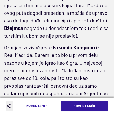
igrača čiji tim nije učesnik Fajnal fora. Možda se
ovog puta dogodi presedan, a možda će upravo,
ako do toga dođe, eliminacija iz plej-ofa koštati
Džejmsa
nagrade (u dosadašnjem toku serije sa
turskim klubom se nije proslavio).
Ozbiljan izazivač jeste
Fakundo Kampaco
iz
Real Madrida. Barem je to bio u prvom delu
sezone u kojem je igrao kao čigra. U najvećoj
meri je bio zaslužan zašto Madriđani nisu imali
poraz sve do 10. kola, pa i to što su kao
prvoplasirani završili osnovni deo uz samo
sedam upisanih neuspeha. Omaleni Argentinac,
kao i
Džejms
, ima jednu nagradu za najboljeg u
KOMENTARI 4
KOMENTARIŠI
mesecu, dok je nedavno proglašen za MVP-ja