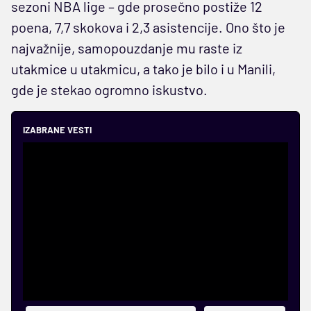
sezoni NBA lige – gde prosečno postiže 12
poena, 7,7 skokova i 2,3 asistencije. Ono što je
najvažnije, samopouzdanje mu raste iz
utakmice u utakmicu, a tako je bilo i u Manili,
gde je stekao ogromno iskustvo.
IZABRANE VESTI