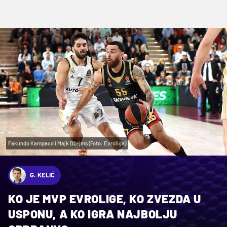
Fakundo Kampaco i Majk Džejms (Foto: Evroliga)
G. KELIĆ
KO JE MVP EVROLIGE, KO ZVEZDA U
USPONU, A KO IGRA NAJBOLJU