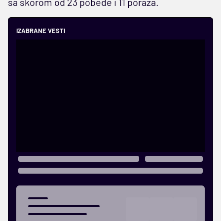
sa skorom od 23 pobede i 11 poraza.
IZABRANE VESTI