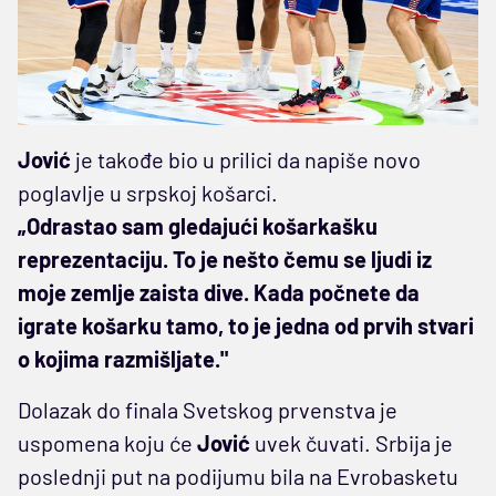
Jović
je takođe bio u prilici da napiše novo
poglavlje u srpskoj košarci.
„Odrastao sam gledajući košarkašku
reprezentaciju. To je nešto čemu se ljudi iz
moje zemlje zaista dive. Kada počnete da
igrate košarku tamo, to je jedna od prvih stvari
o kojima razmišljate."
Dolazak do finala Svetskog prvenstva je
uspomena koju će
Jović
uvek čuvati. Srbija je
poslednji put na podijumu bila na Evrobasketu