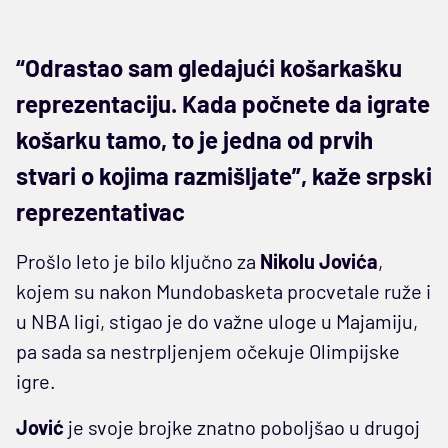
“Odrastao sam gledajući košarkašku
reprezentaciju. Kada počnete da igrate
košarku tamo, to je jedna od prvih
stvari o kojima razmišljate”, kaže srpski
reprezentativac
Prošlo leto je bilo ključno za
Nikolu Jovića
,
kojem su nakon Mundobasketa procvetale ruže i
u NBA ligi, stigao je do važne uloge u Majamiju,
pa sada sa nestrpljenjem očekuje Olimpijske
igre.
Jović
je svoje brojke znatno poboljšao u drugoj