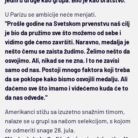
U Parizu se ambicije neće menjati.
"Prošle godine na Svetskom prvenstvu naš cilj
je bio da pružimo sve što možemo od sebe i
vidimo gde ćemo završiti. Naravno, medalja je
nešto čemu se zaista žudimo. Želimo nešto da
osvojimo. Ali, nikad se ne zna. I to ne zavisi
samo od nas. Postoji mnogo faktora koji treba
da se poklope kako bismo osvojili medalju. Ali
daćemo sve što imamo i videćemo kuda će to
da nas odvede."
Amerikanci stižu sa izuzetno snažnim timom,
nalaze se u grupi sa našom selekcijom, s kojom
će odmeriti snage 28. jula.