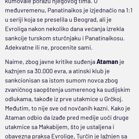
kumovale porazu njegovog tima. U
međuvremenu, Panatinaikos je izjednačio na 1:1
u seriji koja se preselila u Beograd, ali je
Evroliga nakon nekoliko dana većanja izrekla
sankcije turskom sturčnjaku i Panatinaikosu.
Adekvatne ili ne, procenite sami.
Naime, zbog javne kritike suđenja
Ataman
je
kažnjen sa 30.000 evra, a atinski klub je
sankcionisan sa istom sumom novca zbog
zvaničnog saopštenja usmerenog ka sudijskim
odlukama, takođe iz prve utakmice u Grčkoj.
Međutim, to nije sve od novčanih kazni. Kako je
Ataman odbio da izađe pred medije uoči druge
utakmice sa Makabijem, što je ustaljena i
obavezna praksa Evrolige, Turčin je lažnjen sa