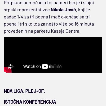
Potpiuno nemoćan u toj nameri bio je i sjajni
srpski reprezentativac
Nikola Jović
, koji je
gađao 1/4 za tri poena i meč okončao sa tri
poena i tri skokoa za nešto više od 16 minuta
provedenih na parketu Kaseja Centra.
NBA LIGA, PLEJ-OF
:
ISTOČNA KONFERENCIJA