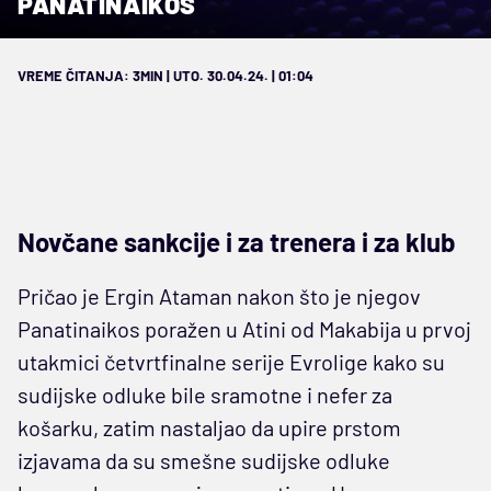
PANATINAIKOS
VREME ČITANJA: 3MIN | UTO. 30.04.24. | 01:04
Novčane sankcije i za trenera i za klub
Pričao je Ergin Ataman nakon što je njegov
Panatinaikos poražen u Atini od Makabija u prvoj
utakmici četvrtfinalne serije Evrolige kako su
sudijske odluke bile sramotne i nefer za
košarku, zatim nastaljao da upire prstom
izjavama da su smešne sudijske odluke