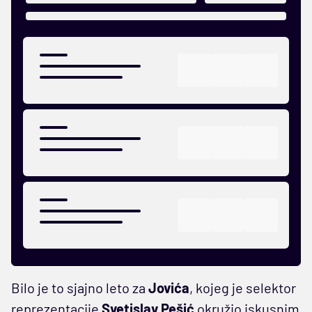
Bilo je to sjajno leto za
Jovića
, kojeg je selektor
reprezentacije
Svetislav Pešić
okružio iskusnim