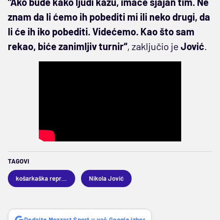
"Ako bude kako ljudi kažu, imaće sjajan tim. Ne
znam da li ćemo ih pobediti mi ili neko drugi, da
li će ih iko pobediti. Videćemo. Kao što sam
rekao, biće zanimljiv turnir“
, zaključio je
Jović
.
TAGOVI
košarkaška reprezentacija Srbije
Nikola Jović
Dodajte Mozzart Sport u vaš Google izbor