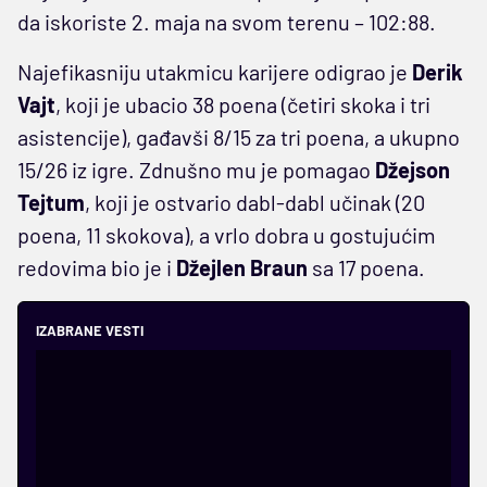
da iskoriste 2. maja na svom terenu – 102:88.
Najefikasniju utakmicu karijere odigrao je
Derik
Vajt
, koji je ubacio 38 poena (četiri skoka i tri
asistencije), gađavši 8/15 za tri poena, a ukupno
15/26 iz igre. Zdnušno mu je pomagao
Džejson
Tejtum
, koji je ostvario dabl-dabl učinak (20
poena, 11 skokova), a vrlo dobra u gostujućim
redovima bio je i
Džejlen Braun
sa 17 poena.
IZABRANE VESTI