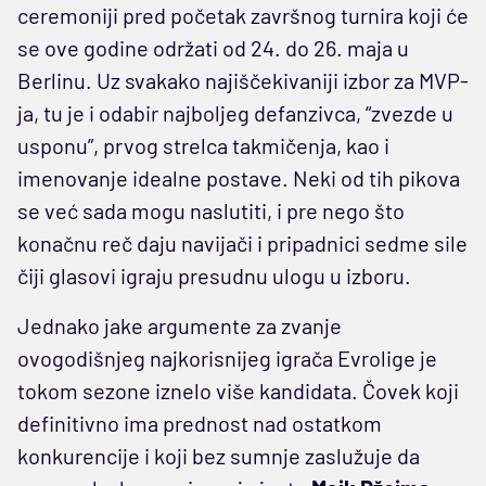
ceremoniji pred početak završnog turnira koji će
se ove godine održati od 24. do 26. maja u
Berlinu. Uz svakako najiščekivaniji izbor za MVP-
ja, tu je i odabir najboljeg defanzivca, “zvezde u
usponu”, prvog strelca takmičenja, kao i
imenovanje idealne postave. Neki od tih pikova
se već sada mogu naslutiti, i pre nego što
konačnu reč daju navijači i pripadnici sedme sile
čiji glasovi igraju presudnu ulogu u izboru.
Jednako jake argumente za zvanje
ovogodišnjeg najkorisnijeg igrača Evrolige je
tokom sezone iznelo više kandidata. Čovek koji
definitivno ima prednost nad ostatkom
konkurencije i koji bez sumnje zaslužuje da