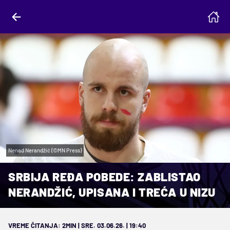
Nenad Nerandžić (©MN Press)
SRBIJA REĐA POBEDE: ZABLISTAO
NERANDŽIĆ, UPISANA I TREĆA U NIZU
VREME ČITANJA: 2MIN | SRE. 03.06.26. | 19:40