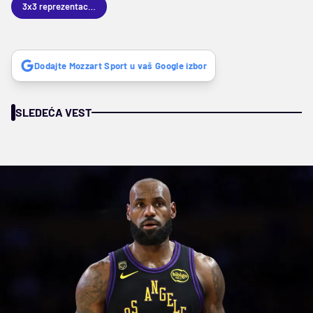
3x3 reprezentacija Srbije
Dodajte Mozzart Sport u vaš Google izbor
SLEDEĆA VEST