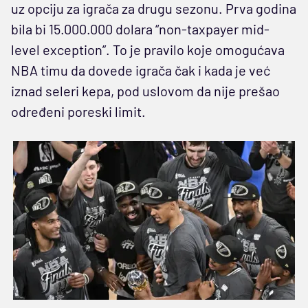
uz opciju za igrača za drugu sezonu. Prva godina
bila bi 15.000.000 dolara “non-taxpayer mid-
level exception”. To je pravilo koje omogućava
NBA timu da dovede igrača čak i kada je već
iznad seleri kepa, pod uslovom da nije prešao
određeni poreski limit.