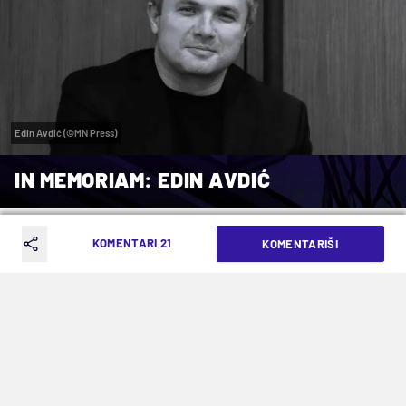
Edin Avdić (©MN Press)
IN MEMORIAM: EDIN AVDIĆ
VREME ČITANJA: 2MIN | SRE. 03.06.26. | 19:40
KOMENTARI 21
KOMENTARIŠI
Napustio nas je jedan od najboljih