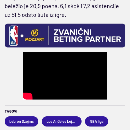
beležio je 20,9 poena, 6,1 skok i 7,2 asistencije
uz 51,5 odsto šuta iz igre.
TAGOVI
Lebron Džejms
Los Anđeles Lejkers
NBA liga