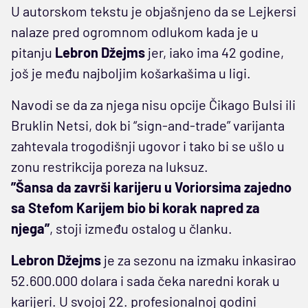
U autorskom tekstu je objašnjeno da se Lejkersi
nalaze pred ogromnom odlukom kada je u
pitanju
Lebron Džejms
jer, iako ima 42 godine,
još je među najboljim košarkašima u ligi.
Navodi se da za njega nisu opcije Čikago Bulsi ili
Bruklin Netsi, dok bi “sign-and-trade” varijanta
zahtevala trogodišnji ugovor i tako bi se ušlo u
zonu restrikcija poreza na luksuz.
”Šansa da završi karijeru u Voriorsima zajedno
sa Stefom Karijem bio bi korak napred za
njega”
, stoji između ostalog u članku.
Lebron Džejms
je za sezonu na izmaku inkasirao
52.600.000 dolara i sada čeka naredni korak u
karijeri. U svojoj 22. profesionalnoj godini