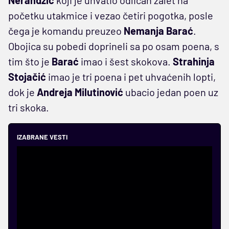
početku utakmice i vezao četiri pogotka, posle
čega je komandu preuzeo
Nemanja Barać
.
Obojica su pobedi doprineli sa po osam poena, s
tim što je
Barać
imao i šest skokova.
Strahinja
Stojačić
imao je tri poena i pet uhvaćenih lopti,
dok je
Andreja Milutinović
ubacio jedan poen uz
tri skoka.
IZABRANE VESTI