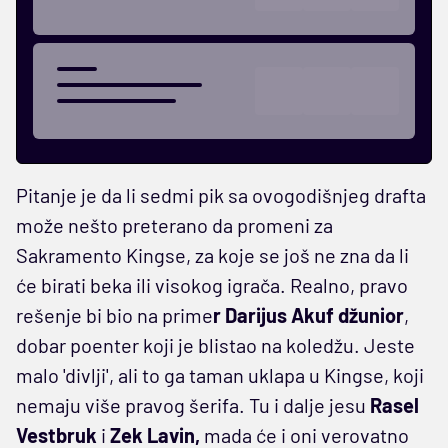
Pitanje je da li sedmi pik sa ovogodišnjeg drafta
može nešto preterano da promeni za
Sakramento Kingse, za koje se još ne zna da li
će birati beka ili visokog igrača. Realno, pravo
rešenje bi bio na prime
r Darijus Akuf džunior
,
dobar poenter koji je blistao na koledžu. Jeste
malo 'divlji', ali to ga taman uklapa u Kingse, koji
nemaju više pravog šerifa. Tu i dalje jesu
Rasel
Vestbruk
i
Zek Lavin,
mada će i oni verovatno