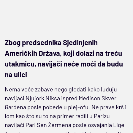
Zbog predsednika Sjedinjenih
Američkih Država, koji dolazi na treću
utakmicu, navijači neće moći da budu
na ulici
Nema veće zabave nego gledati kako luduju
navijači Njujork Niksa ispred Medison Skver
Gardena posle pobede u plej-ofu. Ne prave krš i
lom kao što su to na primer radili u Parizu
navijači Pari Sen Žermena posle osvajanja Lige