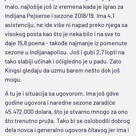
malo, najlošije još iz vremena kada je igrao za
Indijana Pejserse i sezone 2018/19. Ima 4,1
asistenciju, ne ide više ni napad preko njega sa
visokog posta kao što je neka bilo i na sve to
daje 15,8 poena - takođe najmanje iz pomenute
sezone u Indijanapolisu. Još i gubi 2,7 lopti na
tako slabiji učinak i očigledno je u padu. Zato
Kingsi gledaju da uzmu barem nešto dok još
mogu.
A tu je i situacija sa ugovorom. Ima još gdve
godine ugovora i naredne sezone zaradiće
45.472.000 dolara, što je stvarno mnogo za ono
što trenutno pruža. Tako bi se oslobodili dobrog
dela novca i generalno ugovora čitavog jer ima i