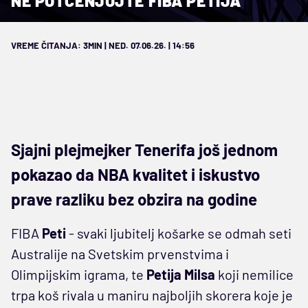
NE POTCENJUJTE FIBA PETIJA
VREME ČITANJA: 3MIN | NED. 07.06.26. | 14:56
Sjajni plejmejker Tenerifa još jednom
pokazao da NBA kvalitet i iskustvo
prave razliku bez obzira na godine
FIBA
Peti
- svaki ljubitelj košarke se odmah seti
Australije na Svetskim prvenstvima i
Olimpijskim igrama, te
Petija Milsa
koji nemilice
trpa koš rivala u maniru najboljih skorera koje je