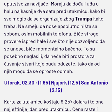
uputstvo za navijače. Moraju da dođu i uđu u
halu najkasnije dva sata pred utakmicu, kako bi
sve moglo da se organizuje zbog
Trampa
kako
treba. Ne smeju da nose apsolutno ništa sa
sobom, osim mobilnih telefona. Biće stroge
provere ispred hale i sve što nije dozvoljeno da
se unese, biće momentalno bačeno. To su
posebno naglasili, da neće biti prostora za
čuvanje stvari koje budu oduzete, tako da od
njih mogu da se oproste odmah.
Utorak, 02.30 : (1,85) Njujork (12,5) San Antonio
(2,15)
Karte za utakmicu koštaju 9.257 dolara i to one
najjeftinije, dan pred utakmicu. Cena raste i