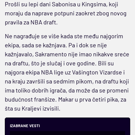
Prošli su lepi dani Sabonisa u Kingsima, koji
moraju da naprave potpuni zaokret zbog novog
pravila za NBA draft.
Ne nagrađuje se više kada ste među najgorim
ekipa, sada se kažnjava. Pa i dok se nije
kažnjavalo, Sakramento nije imao nikakve sreće
na draftu, što je slučaj i ove godine. Bili su
najgora ekipa NBA lige uz Vašington Vizardse i
na kraju završili sa sedmim pikom, na draftu koji
ima toliko dobrih igrača, da može da se promeni
budućnost franšize. Makar u prva četiri pika, za
šta su Kraljevi izvisili.
IZABRANE VESTI