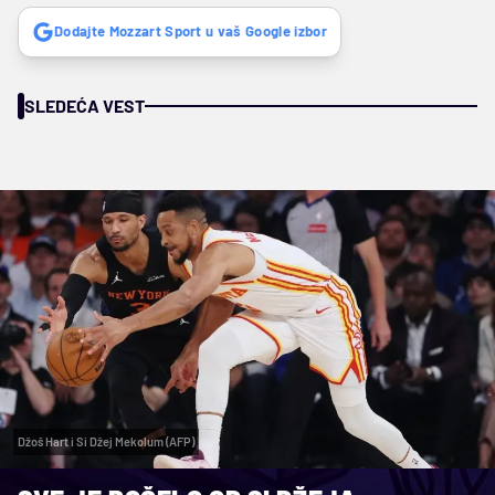
Dodajte Mozzart Sport u vaš Google izbor
SLEDEĆA VEST
Džoš Hart i Si Džej Mekolum (AFP)