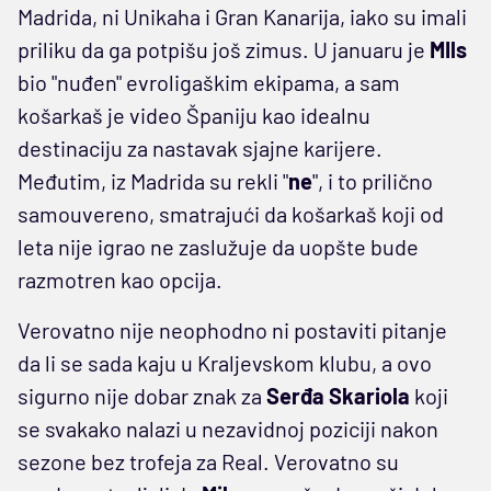
Madrida, ni Unikaha i Gran Kanarija, iako su imali
priliku da ga potpišu još zimus. U januaru je
MIls
bio "nuđen" evroligaškim ekipama, a sam
košarkaš je video Španiju kao idealnu
destinaciju za nastavak sjajne karijere.
Međutim, iz Madrida su rekli "
ne
", i to prilično
samouvereno, smatrajući da košarkaš koji od
leta nije igrao ne zaslužuje da uopšte bude
razmotren kao opcija.
Verovatno nije neophodno ni postaviti pitanje
da li se sada kaju u Kraljevskom klubu, a ovo
sigurno nije dobar znak za
Serđa Skariola
koji
se svakako nalazi u nezavidnoj poziciji nakon
sezone bez trofeja za Real. Verovatno su