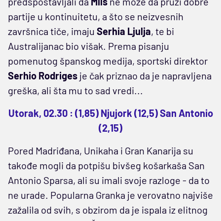
predspostavljali da
Mils
ne može da pruži dobre
partije u kontinuitetu, a što se neizvesnih
završnica tiče, imaju
Serhia Ljulja
, te bi
Australijanac bio višak. Prema pisanju
pomenutog španskog medija, sportski direktor
Serhio Rodriges
je čak priznao da je napravljena
greška, ali šta mu to sad vredi...
Utorak, 02.30 : (1,85) Njujork (12,5) San Antonio
(2,15)
Pored Madriđana, Unikaha i Gran Kanarija su
takođe mogli da potpišu bivšeg košarkaša San
Antonio Sparsa, ali su imali svoje razloge - da to
ne urade. Popularna Granka je verovatno najviše
zažalila od svih, s obzirom da je ispala iz elitnog