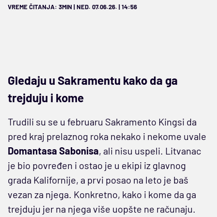
VREME ČITANJA: 3MIN | NED. 07.06.26. | 14:56
Gledaju u Sakramentu kako da ga
trejduju i kome
Trudili su se u februaru Sakramento Kingsi da
pred kraj prelaznog roka nekako i nekome uvale
Domantasa Sabonisa
, ali nisu uspeli. Litvanac
je bio povređen i ostao je u ekipi iz glavnog
grada Kalifornije, a prvi posao na leto je baš
vezan za njega. Konkretno, kako i kome da ga
trejduju jer na njega više uopšte ne računaju.