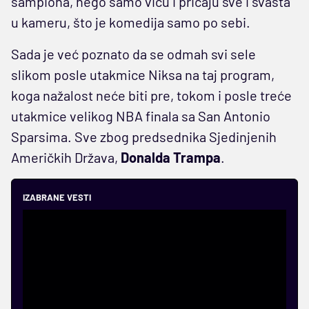
šampiona, nego samo viču i pričaju sve i svašta
u kameru, što je komedija samo po sebi.
Sada je već poznato da se odmah svi sele
slikom posle utakmice Niksa na taj program,
koga nažalost neće biti pre, tokom i posle treće
utakmice velikog NBA finala sa San Antonio
Sparsima. Sve zbog predsednika Sjedinjenih
Američkih Država,
Donalda Trampa
.
IZABRANE VESTI