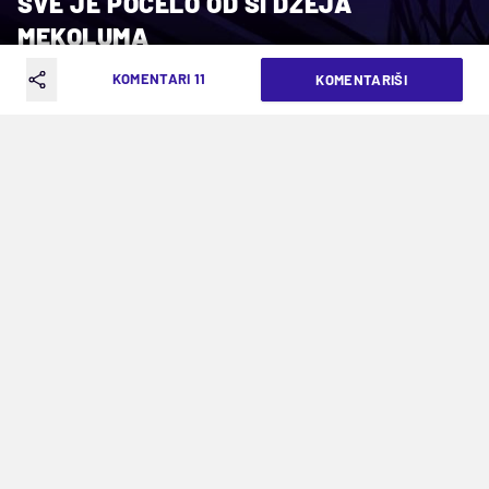
SVE JE POČELO OD SI DŽEJA
MEKOLUMA
KOMENTARI 11
KOMENTARIŠI
VREME ČITANJA: 3MIN | NED. 07.06.26. | 14:56
Drugačiji su skroz tim nego onaj koji je
imao muke na početku sa Atlanta
Hoksima
Ostvarili su Njujork Niksi 13 pobeda zaredom
zaključno sa drugom utakmicom NBA finala, što
je jedno od najboljih izdanja u istoriji plej-ofa,