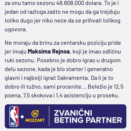
za onu tamo sezonu 48.608.000 dolara. To je i
jedan od razloga zašto ne mogu da ga trejduju
toliko dugo jer niko neće da se prihvati tolikog
ugovora.
Ne moraju da brinu za centarsku poziciju pride
jer imaju
Maksima Rejnoa
, koji je imao odličnu
ruki sezonu. Posebno je dobro igrao u drugom
delu sezone, kada je bio starter i generalno
glavni i najbolji igrač Sakramenta. Da li je to
dobro ili tužno, sami procenite... Beležio je 12,5
poena, 7,5 skokova i 1,4 asistenciju u proseku.