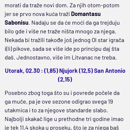
morati da traže novi dom. Za njih otom-potom
jer se prvo nova kuća traži
Domantasu
Sabonisu
. Nadaju se da će moći da ga trejduju
bilo gde i više ne traže ništa mnogo za njega.
Nekada bi tražili takođe još jednog Ol star igrača
i(li) pikove, sada se više ide po principu daj šta
daš. Jednostavno, više im Litvanac ne treba.
Utorak, 02.30 : (1,85) Njujork (12,5) San Antonio
(2,15)
Posebno zbog toga što su i povrede počele da
ga muče, pa je ove sezone odigrao svega 19
utakmica i to za njegove standarde slabo.
Najbolji skakač lige u prethodne tri godine imao
je tek 11,4 skoka u proseku, što je za njega baš