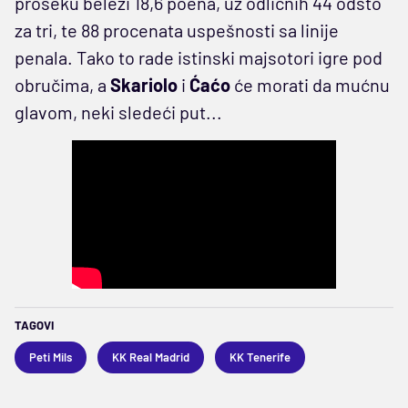
proseku beleži 18,6 poena, uz odličnih 44 odsto
za tri, te 88 procenata uspešnosti sa linije
penala. Tako to rade istinski majsotori igre pod
obručima, a
Skariolo
i
Ćaćo
će morati da mućnu
glavom, neki sledeći put...
TAGOVI
Peti Mils
KK Real Madrid
KK Tenerife