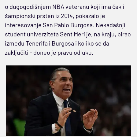
o dugogodišnjem NBA veteranu koji ima čak i
šampionski prsten iz 2014, pokazalo je
interesovanje San Pablo Burgosa. Nekadašnji
student univerziteta Sent Meri je, na kraju, birao
između Tenerifa i Burgosa i koliko se da
zaključiti - doneo je pravu odluku.