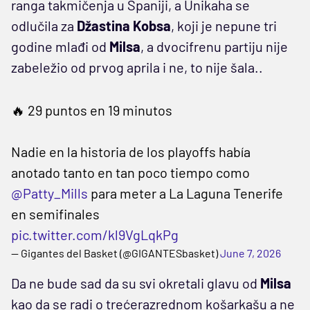
ranga takmičenja u Španiji, a Unikaha se
odlučila za
Džastina Kobsa
, koji je nepune tri
godine mlađi od
Milsa
, a dvocifrenu partiju nije
zabeležio od prvog aprila i ne, to nije šala..
🔥 29 puntos en 19 minutos
Nadie en la historia de los playoffs había
anotado tanto en tan poco tiempo como
@Patty_Mills
para meter a La Laguna Tenerife
en semifinales
pic.twitter.com/kl9VgLqkPg
— Gigantes del Basket (@GIGANTESbasket)
June 7, 2026
Da ne bude sad da su svi okretali glavu od
Milsa
kao da se radi o trećerazrednom košarkašu a ne