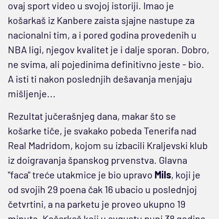
ovaj sport video u svojoj istoriji. Imao je
košarkaš iz Kanbere zaista sjajne nastupe za
nacionalni tim, a i pored godina provedenih u
NBA ligi, njegov kvalitet je i dalje sporan. Dobro,
ne svima, ali pojedinima definitivno jeste - bio.
A isti ti nakon poslednjih dešavanja menjaju
mišljenje...
Rezultat jučerašnjeg dana, makar što se
košarke tiče, je svakako pobeda Tenerifa nad
Real Madridom, kojom su izbacili Kraljevski klub
iz doigravanja španskog prvenstva. Glavna
"faca" treće utakmice je bio upravo
Mils
, koji je
od svojih 29 poena čak 16 ubacio u poslednjoj
četvrtini, a na parketu je proveo ukupno 19
minuta. Košarkaš koji u avgustu puni 38 godina