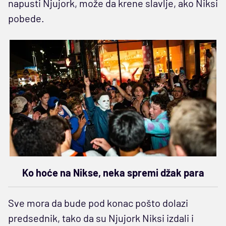
napusti Njujork, može da krene slavlje, ako Niksi
pobede.
Ko hoće na Nikse, neka spremi džak para
Sve mora da bude pod konac pošto dolazi
predsednik, tako da su Njujork Niksi izdali i