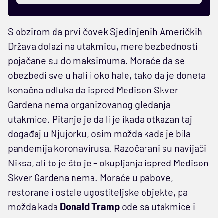
S obzirom da prvi čovek Sjedinjenih Američkih
Država dolazi na utakmicu, mere bezbednosti
pojačane su do maksimuma. Moraće da se
obezbedi sve u hali i oko hale, tako da je doneta
konačna odluka da ispred Medison Skver
Gardena nema organizovanog gledanja
utakmice. Pitanje je da li je ikada otkazan taj
događaj u Njujorku, osim možda kada je bila
pandemija koronavirusa. Razočarani su navijači
Niksa, ali to je što je - okupljanja ispred Medison
Skver Gardena nema. Moraće u pabove,
restorane i ostale ugostiteljske objekte, pa
možda kada
Donald Tramp
ode sa utakmice i