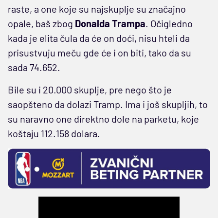
raste, a one koje su najskuplje su značajno
opale, baš zbog
Donalda Trampa
. Očigledno
kada je elita čula da će on doći, nisu hteli da
prisustvuju meču gde će i on biti, tako da su
sada 74.652.
Bile su i 20.000 skuplje, pre nego što je
saopšteno da dolazi Tramp. Ima i još skupljih, to
su naravno one direktno dole na parketu, koje
koštaju 112.158 dolara.