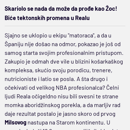
Skariolo se nada da može da prođe kao Žoc!
Biće tektonskih promena u Realu
Sjajno se uklopio u ekipu "matoraca", a da u
Španiju nije došao na odmor, pokazao je još od
samog starta svojim profesionalnim pristupom.
Zakupio je odmah dve vile u blizini košarkaškog
kompleksa, skućio svoju porodicu, trenere,
nutricioniste i latio se posla. A šta drugo i
očekivati od velikog NBA profesionalca? Čelni
ljudi Reala očigeldno nisu bili svesni te strane
momka aboridžinskog porekla, a da marljiv rad
daje rezultat postalo je jasno skoro od prvog
Milsovog
nastupa na Starom kontinentu. U