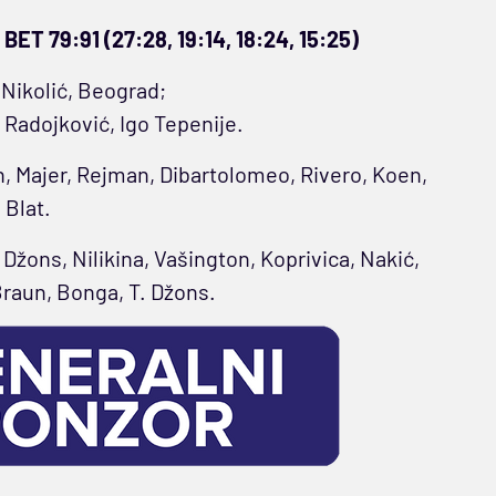
T 79:91 (27:28, 19:14, 18:24, 15:25)
Nikolić, Beograd;
 Radojković, Igo Tepenije.
in, Majer, Rejman, Dibartolomeo, Rivero, Koen,
 Blat.
 Džons, Nilikina, Vašington, Koprivica, Nakić,
Braun, Bonga, T. Džons.