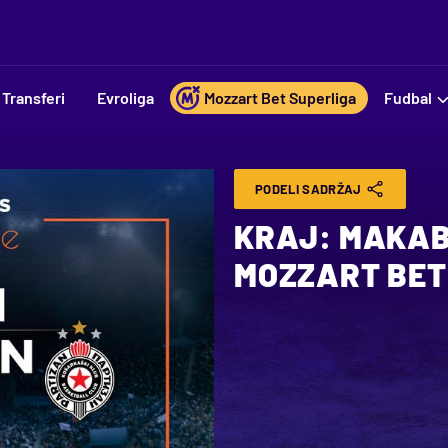
Transferi
Evroliga
Mozzart Bet Superliga
Fudbal
PODELI SADRŽAJ
KRAJ: MAKABI
MOZZART BET 