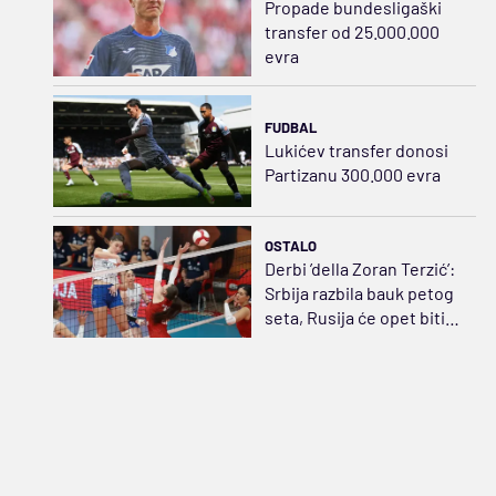
Propade bundesligaški
transfer od 25.000.000
evra
FUDBAL
Lukićev transfer donosi
Partizanu 300.000 evra
OSTALO
Derbi ’della Zoran Terzić’:
Srbija razbila bauk petog
seta, Rusija će opet biti
strah i trepet