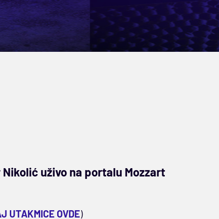
Nikolić uživo na portalu Mozzart
AJ UTAKMICE OVDE
)