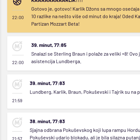
Gotovo je, gotovo! Karlik Džons sa mnogo osećaja 
10 razlike na nešto više od minut do kraja! Oded K
22:00
Partizan Mozzart Beta!
39. minut, 77:85
Snalazi se Sterling Braun i polaže za veliki +8! Ov
asistencija Lundberga.
22:00
39. minut, 77:83
Lundberg, Karlik, Braun, Pokuševski i Tajrik su na
21:59
38. minut, 77:83
Sjajna odbrana Pokuševskog koji lupa rampu Hordu, 
Pokuševski udario blokadu, ali je bila silazna putanj
21:57