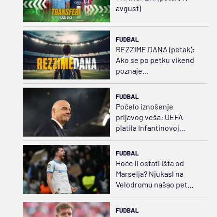
avgust)
FUDBAL
REZZIME DANA (petak):
Ako se po petku vikend
poznaje...
FUDBAL
Počelo iznošenje
prljavog veša: UEFA
platila Infantinovoj
ljubavnici za ćutanje
FUDBAL
Hoće li ostati išta od
Marselja? Njukasl na
Velodromu našao pet
puta jeftiniju zamenu za
Bruna
FUDBAL