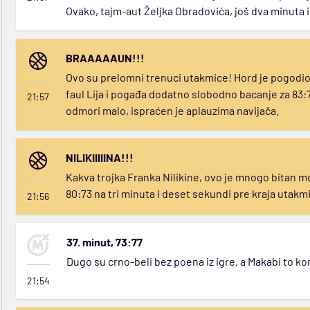
Ovako, tajm-aut Željka Obradovića, još dva minuta 
BRAAAAAUN!!!
Ovo su prelomni trenuci utakmice! Hord je pogodio 
faul Lija i pogađa dodatno slobodno bacanje za 83:7
21:57
odmori malo, ispraćen je aplauzima navijača.
NILIKIIIIINA!!!
Kakva trojka Franka Nilikine, ovo je mnogo bitan 
80:73 na tri minuta i deset sekundi pre kraja utakm
21:56
37. minut, 73:77
Dugo su crno-beli bez poena iz igre, a Makabi to kori
21:54