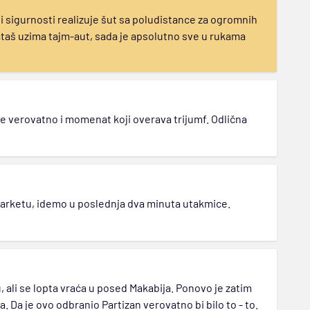
i sigurnosti realizuje šut sa poludistance za ogromnih
ataš uzima tajm-aut, sada je apsolutno sve u rukama
o je verovatno i momenat koji overava trijumf. Odlična
 parketu, idemo u poslednja dva minuta utakmice.
ali se lopta vraća u posed Makabija. Ponovo je zatim
a. Da je ovo odbranio Partizan verovatno bi bilo to - to.