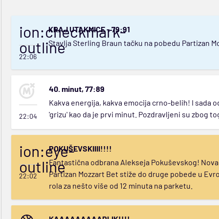
ion:checkmark-
KRAJ UTAKMICE - 79:91
outline
Stavlja Sterling Braun tačku na pobedu Partizan Mo
22:06
40. minut, 77:89
Kakva energija, kakva emocija crno-belih! I sada 
'grizu' kao da je prvi minut. Pozdravljeni su zbog t
22:04
ion:eye-
POKUŠEVSKIIII!!!!
outline
Fantastična odbrana Alekseja Pokuševskog! Nova
Partizan Mozzart Bet stiže do druge pobede u Evro
22:02
rola za nešto više od 12 minuta na parketu.
KAAAAAAAAARLIK!!!!