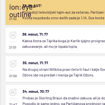
ion:eye-
TAJM-AUT!
outline
Poslednji televizijski tajm-aut za večeras, Partizan 
Kvota na pobedu crno-belih sada je 1,14. Sve kvot
21:52
36. minut, 71:77
Kakva šteta za Tajrika koga je Karlik sjajno proigr
zakucavanje, ali mu je ispala lopta.
21:51
35. minut, 71:77
Na drugoj strani Nilikina pravi četvrti faul i šalje
Džons ide na predah i menja ga Tajrik Džons.
21:50
34. minut, 70:77
Probao je Sterling Braun da snažno zakuca, ali je d
Pogodio je samo jedno, pa Partizanova prednost ra
21:47