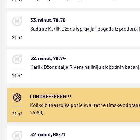
33. minut, 70:76
Sada se Karlik Džons ispravlja i pogađa iz prodora!
21:44
32. minut, 70:74
Karlik Džons šalje Rivera na liniju slobodnih bacanj
21:44
LUNDBEEEEERG!!!
Koliko bitna trojka posle kvalitetne timske odbran
74:68.
21:43
32. minut, 68:71