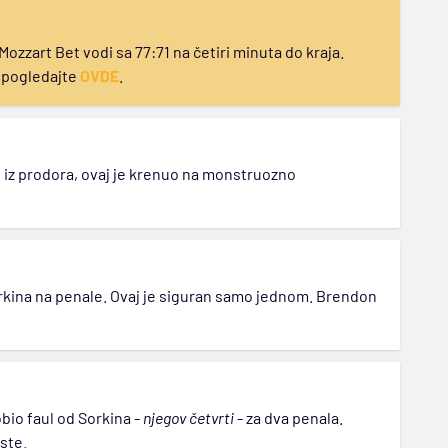
Mozzart Bet vodi sa 77:71 na četiri minuta do kraja.
e pogledajte
OVDE
.
ao iz prodora, ovaj je krenuo na monstruozno
 Sorkina na penale. Ovaj je siguran samo jednom. Brendon
obio faul od Sorkina -
njegov četvrti
- za dva penala.
ste.