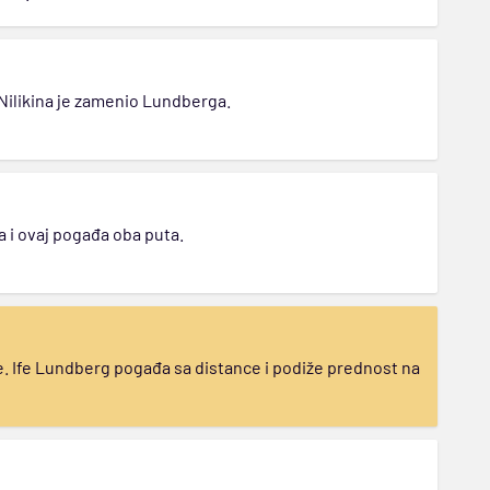
 Nilikina je zamenio Lundberga.
a i ovaj pogađa oba puta.
e. Ife Lundberg pogađa sa distance i podiže prednost na