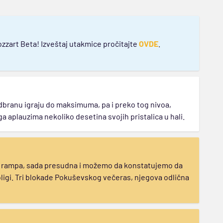
zzart Beta! Izveštaj utakmice pročitajte
OVDE
.
odbranu igraju do maksimuma, pa i preko tog nivoa,
oga aplauzima nekoliko desetina svojih pristalica u hali.
 rampa, sada presudna i možemo da konstatujemo da
ligi. Tri blokade Pokuševskog večeras, njegova odlična