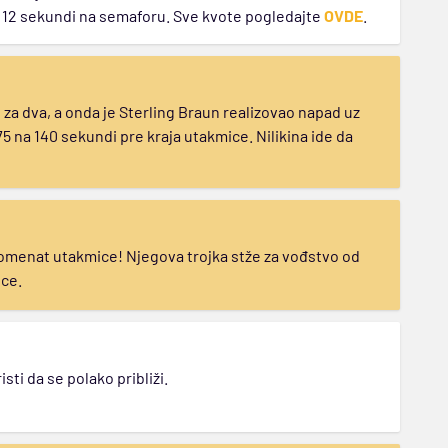
i 12 sekundi na semaforu. Sve kvote pogledajte
OVDE
.
za dva, a onda je Sterling Braun realizovao napad uz
5 na 140 sekundi pre kraja utakmice. Nilikina ide da
momenat utakmice! Njegova trojka stže za vođstvo od
ice.
sti da se polako približi.