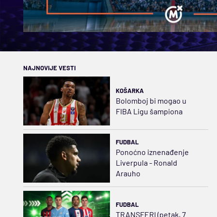
NAJNOVIJE VESTI
KOŠARKA
Bolomboj bi mogao u
FIBA Ligu šampiona
FUDBAL
Ponoćno iznenađenje
Liverpula - Ronald
Arauho
FUDBAL
TRANSFERI (petak, 7.