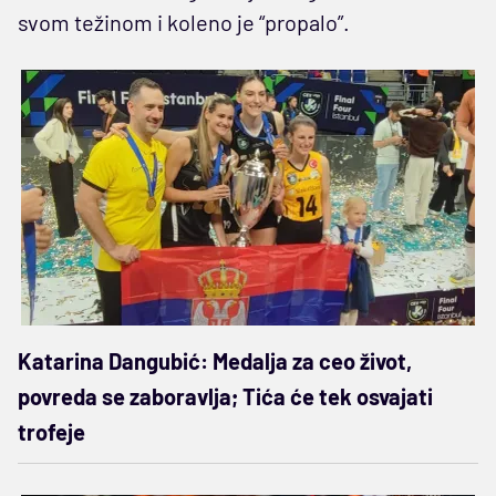
svom težinom i koleno je “propalo”.
Katarina Dangubić: Medalja za ceo život,
povreda se zaboravlja; Tića će tek osvajati
trofeje