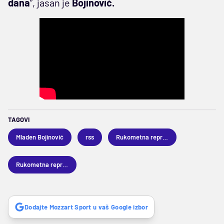
dana
”, jasan je
Bojinović.
TAGOVI
Mladen Bojinović
rss
Rukometna reprezentacija Srbije
Rukometna reprezentacija Mađarske
Dodajte Mozzart Sport u vaš Google izbor