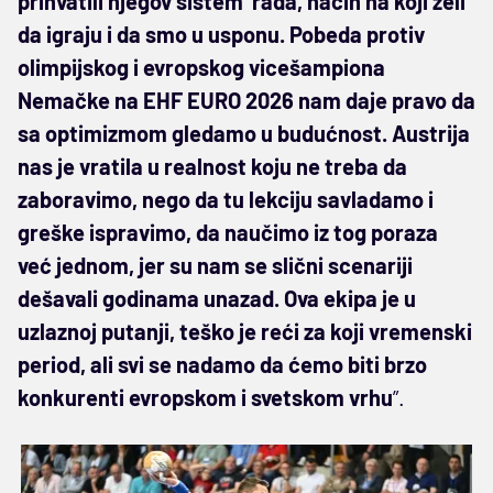
prihvatili njegov sistem rada, način na koji želi
da igraju i da smo u usponu. Pobeda protiv
olimpijskog i evropskog vicešampiona
Nemačke na EHF EURO 2026 nam daje pravo da
sa optimizmom gledamo u budućnost. Austrija
nas je vratila u realnost koju ne treba da
zaboravimo, nego da tu lekciju savladamo i
greške ispravimo, da naučimo iz tog poraza
već jednom, jer su nam se slični scenariji
dešavali godinama unazad. Ova ekipa je u
uzlaznoj putanji, teško je reći za koji vremenski
period, ali svi se nadamo da ćemo biti brzo
konkurenti evropskom i svetskom vrhu
”.