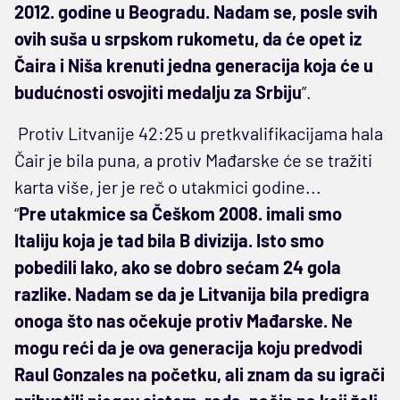
2012. godine u Beogradu. Nadam se, posle svih
ovih suša u srpskom rukometu, da će opet iz
Čaira i Niša krenuti jedna generacija koja će u
budućnosti osvojiti medalju za Srbiju
”.
Protiv Litvanije 42:25 u pretkvalifikacijama hala
Čair je bila puna, a protiv Mađarske će se tražiti
karta više, jer je reč o utakmici godine...
“
Pre utakmice sa Češkom 2008. imali smo
Italiju koja je tad bila B divizija. Isto smo
pobedili lako, ako se dobro sećam 24 gola
razlike. Nadam se da je Litvanija bila predigra
onoga što nas očekuje protiv Mađarske. Ne
mogu reći da je ova generacija koju predvodi
Raul Gonzales na početku, ali znam da su igrači