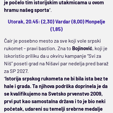
je počelo tim istorijskim utakmicama u ovom
hramu našeg sporta
”.
Utorak, 20.45: (2,30) Vardar (8,00) Monpelje
(1,85)
Čair je posebno mesto za sve koji vole srpski
rukomet - pravi bastion. Zna to
Bojinović
, koji je
iskoristio priliku da u okviru kampanje “Svi za
Niš” poseti grad na Nišavi par nedelja pred baraž
za SP 2027.
“
Istorija srpskog rukometa ne bi bila ista bez te
hale i grada. Ta njihova podrška doprinela je da
se kvalifikujemo na Svetsko prvenstvo 2009,
prvi put kao samostalna država i to je bio neki
početak, udareni su temelji srebrne medalje