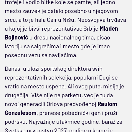
trofeje i vodio bitke koje se pamte, ali jedno
mesto zauvek je ostalo posebno u njegovom
srcu, a to je hala Čair u Nišu. Neosvojiva trvđava
u kojoj je bivši reprezentativac Srbije
Mladen
Bojinović
u dresu nacionalnog tima, pisao
istoriju sa saigračima i mesto gde je imao
posebnu vezu sa navijačima.
Danas, u ulozi sportskog direktora svih
reprezentativnih selekcija, popularni Dugi se
vratio na mesto uspeha. Ali ovog puta, misija je
drugačija. Više nije na parketu, već je tu da
novoj generaciji Orlova predvođenoj
Raulom
Gonzalesom
, prenese pobednički gen i pruži
podršku. Najvažnije utakmice godine, baraž za
Svetsko prvenstvo 2027. godine u kome je