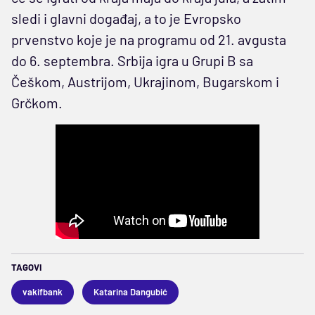
sledi i glavni događaj, a to je Evropsko
prvenstvo koje je na programu od 21. avgusta
do 6. septembra. Srbija igra u Grupi B sa
Češkom, Austrijom, Ukrajinom, Bugarskom i
Grčkom.
TAGOVI
vakifbank
Katarina Dangubić