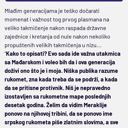
Mlađim generacijama je teško dočarati
momenat i važnost tog prvog plasmana na
veliko takmičenje nakon raspada državne
zajednice i kretanja od nule nakon nekoliko
propuštenih velikih takmičenja u nizu...
“
Kako to opisati? Evo sada ide važna utakmica
sa Mađarskom i voleo bih da i ova generacija
doživi ono što je i moja. Niška publika razume
rukomet, zna kada treba da se podrži, a kada
da se pritisne protivnik. Niš je nepravedno
izostavljen sa rukometne mape poslednjih
desetak godina. Želim da vidim Meraklije
ponovo na njihovoj tribini, da se ponovo ime
srpskog rukometa piše zlatnim slovima, a sve