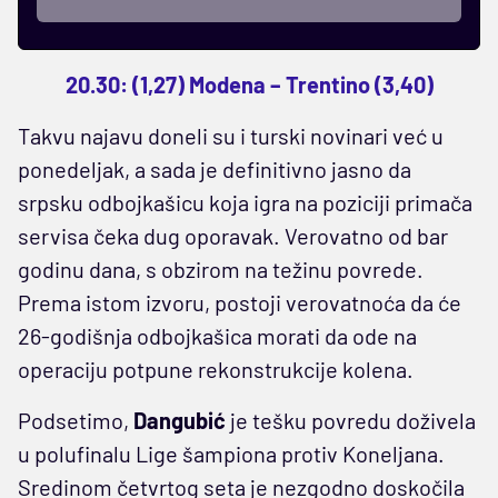
20.30: (1,27) Modena – Trentino (3,40)
Takvu najavu doneli su i turski novinari već u
ponedeljak, a sada je definitivno jasno da
srpsku odbojkašicu koja igra na poziciji primača
servisa čeka dug oporavak. Verovatno od bar
godinu dana, s obzirom na težinu povrede.
Prema istom izvoru, postoji verovatnoća da će
26-godišnja odbojkašica morati da ode na
operaciju potpune rekonstrukcije kolena.
Podsetimo,
Dangubić
je tešku povredu doživela
u polufinalu Lige šampiona protiv Koneljana.
Sredinom četvrtog seta je nezgodno doskočila