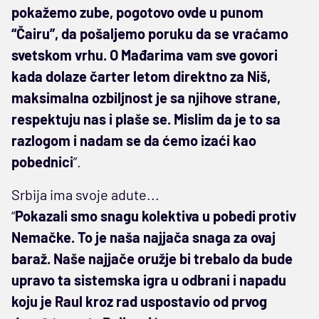
pokažemo zube, pogotovo ovde u punom
“Čairu”, da pošaljemo poruku da se vraćamo
svetskom vrhu. O Mađarima vam sve govori
kada dolaze čarter letom direktno za Niš,
maksimalna ozbiljnost je sa njihove strane,
respektuju nas i plaše se. Mislim da je to sa
razlogom i nadam se da ćemo izaći kao
pobednici
”.
Srbija ima svoje adute...
“
Pokazali smo snagu kolektiva u pobedi protiv
Nemačke. To je naša najjača snaga za ovaj
baraž. Naše najjače oružje bi trebalo da bude
upravo ta sistemska igra u odbrani i napadu
koju je Raul kroz rad uspostavio od prvog