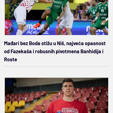
Mađari bez Boda stižu u Niš, najveća opasnost
od Fazekaša i robusnih pivotmena Banhidija i
Roste