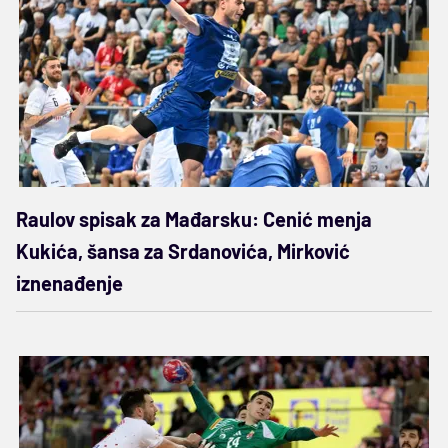
Raulov spisak za Mađarsku: Cenić menja
Kukića, šansa za Srdanovića, Mirković
iznenađenje