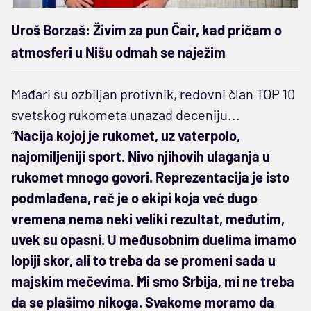
Uroš Borzaš: Živim za pun Čair, kad pričam o
atmosferi u Nišu odmah se naježim
Mađari su ozbiljan protivnik, redovni član TOP 10
svetskog rukometa unazad deceniju...
“
Nacija kojoj je rukomet, uz vaterpolo,
najomiljeniji sport. Nivo njihovih ulaganja u
rukomet mnogo govori. Reprezentacija je isto
podmlađena, reč je o ekipi koja već dugo
vremena nema neki veliki rezultat, međutim,
uvek su opasni. U međusobnim duelima imamo
lopiji skor, ali to treba da se promeni sada u
majskim mečevima. Mi smo Srbija, mi ne treba
da se plašimo nikoga. Svakome moramo da