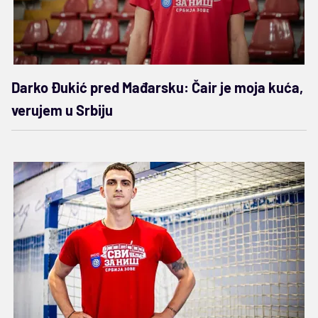
Darko Đukić pred Mađarsku: Čair je moja kuća,
verujem u Srbiju