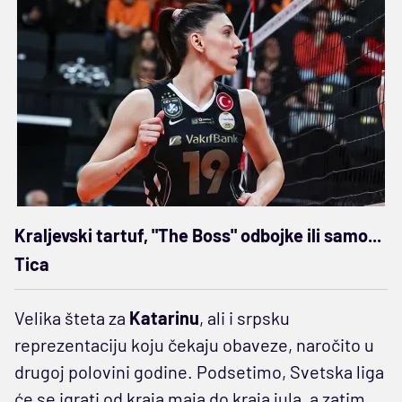
Kraljevski tartuf, "The Boss" odbojke ili samo...
Tica
Velika šteta za
Katarinu
, ali i srpsku
reprezentaciju koju čekaju obaveze, naročito u
drugoj polovini godine. Podsetimo, Svetska liga
će se igrati od kraja maja do kraja jula, a zatim