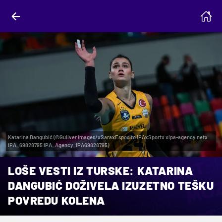
Katarina Dangubić (©Guliver Images/xSaraxEsposito IPAxSportx xipa-agency.netx
IPA_69828795 IPA_Agency_IPA69828795)
LOŠE VESTI IZ TURSKE: KATARINA
DANGUBIĆ DOŽIVELA IZUZETNO TEŠKU
POVREDU KOLENA