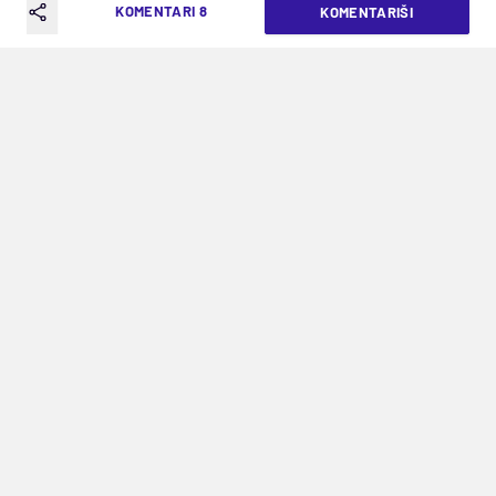
KOMENTARI 8
KOMENTARIŠI
VREME ČITANJA: 4MIN | UTO. 05.05.26. | 14:34
Svako ko drži do sebe, odbio bi. Jer
kada se jednom pogneš, uradićeš to
svaki naredni put
Granica uvek postoji. Stvar je u tome ko je
koliko i šta spreman da proguta, i šta će biti ta
kap koja će preliti čašu. Voda u njoj bila je do
vrha, sve je bilo ravno, upala je još jedna kapljica