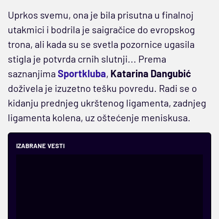
Uprkos svemu, ona je bila prisutna u finalnoj
utakmici i bodrila je saigračice do evropskog
trona, ali kada su se svetla pozornice ugasila
stigla je potvrda crnih slutnji... Prema
saznanjima
Sportkluba
,
Katarina Dangubić
doživela je izuzetno tešku povredu. Radi se o
kidanju prednjeg ukrštenog ligamenta, zadnjeg
ligamenta kolena, uz oštećenje meniskusa.
IZABRANE VESTI