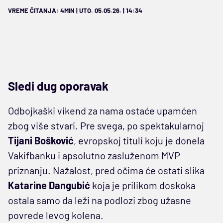
VREME ČITANJA: 4MIN | UTO. 05.05.26. | 14:34
Sledi dug oporavak
Odbojkaški vikend za nama ostaće upamćen
zbog više stvari. Pre svega, po spektakularnoj
Tijani Bošković
, evropskoj tituli koju je donela
Vakifbanku i apsolutno zasluženom MVP
priznanju. Nažalost, pred očima će ostati slika
Katarine Dangubić
koja je prilikom doskoka
ostala samo da leži na podlozi zbog užasne
povrede levog kolena.