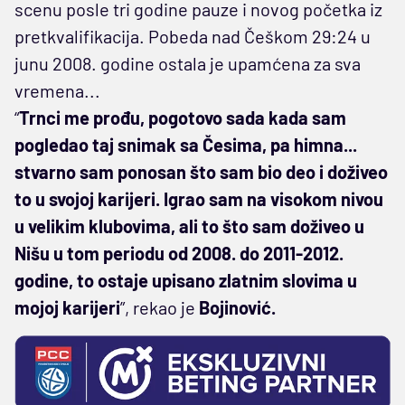
scenu posle tri godine pauze i novog početka iz
pretkvalifikacija. Pobeda nad Češkom 29:24 u
junu 2008. godine ostala je upamćena za sva
vremena...
“
Trnci me prođu, pogotovo sada kada sam
pogledao taj snimak sa Česima, pa himna...
stvarno sam ponosan što sam bio deo i doživeo
to u svojoj karijeri. Igrao sam na visokom nivou
u velikim klubovima, ali to što sam doživeo u
Nišu u tom periodu od 2008. do 2011-2012.
godine, to ostaje upisano zlatnim slovima u
mojoj karijeri
”, rekao je
Bojinović.