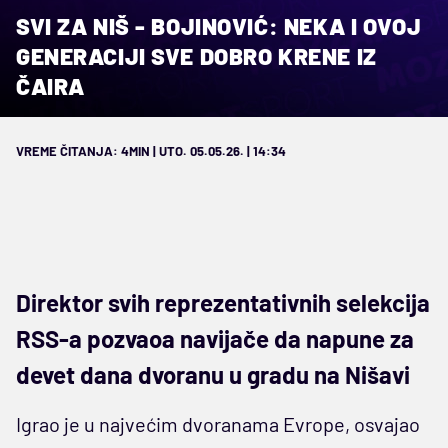
SVI ZA NIŠ - BOJINOVIĆ: NEKA I OVOJ
GENERACIJI SVE DOBRO KRENE IZ
ČAIRA
VREME ČITANJA: 4MIN | UTO. 05.05.26. | 14:34
Direktor svih reprezentativnih selekcija
RSS-a pozvaoa navijače da napune za
devet dana dvoranu u gradu na Nišavi
Igrao je u najvećim dvoranama Evrope, osvajao