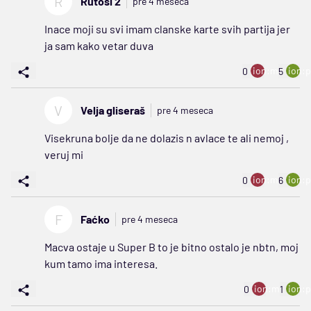
R
Rutosi 2
pre 4 meseca
Inace moji su svi imam clanske karte svih partija jer
ja sam kako vetar duva
ion:minus
ion:p
0
5
V
Velja gliseraš
pre 4 meseca
Visekruna bolje da ne dolazis n avlace te ali nemoj ,
veruj mi
ion:minus
ion:p
0
6
F
Faćko
pre 4 meseca
Macva ostaje u Super B to je bitno ostalo je nbtn, moj
kum tamo ima interesa.
ion:minus
ion:p
0
1