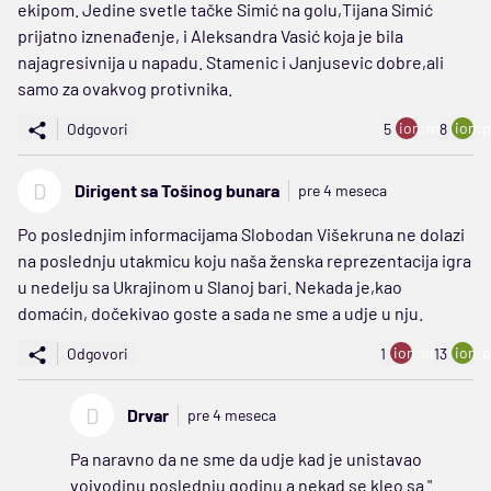
ekipom. Jedine svetle tačke Simić na golu,Tijana Simić
prijatno iznenađenje, i Aleksandra Vasić koja je bila
najagresivnija u napadu. Stamenic i Janjusevic dobre,ali
samo za ovakvog protivnika.
ion:minus
ion:p
Odgovori
5
8
D
Dirigent sa Tošinog bunara
pre 4 meseca
Po poslednjim informacijama Slobodan Višekruna ne dolazi
na poslednju utakmicu koju naša ženska reprezentacija igra
u nedelju sa Ukrajinom u Slanoj bari. Nekada je,kao
domaćin, dočekivao goste a sada ne sme a udje u nju.
ion:minus
ion:p
Odgovori
1
13
D
Drvar
pre 4 meseca
Pa naravno da ne sme da udje kad je unistavao
vojvodinu poslednju godinu a nekad se kleo sa "