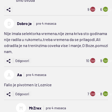
smo svuda
ion:minus
ion:p
9
6
D
Dobro je
pre 4 meseca
Nije imala selektorka vremena,nije zena kriva sto godinama
nije radila u rukometu,treba vremena da se prilagodi.Ali
odradila je na treninzima coveka vise i manje.O Boze,pomozi
nam.
ion:minus
ion:p
Odgovori
10
9
A
Aa
pre 4 meseca
Falio je pivotmen iz Loznice
ion:minus
ion:p
Odgovori
7
8
M
MrZrex
pre 4 meseca