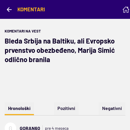
KOMENTARI
KOMENTARI NA VEST
Bleda Srbija na Baltiku, ali Evropsko
prvenstvo obezbeđeno, Marija Simić
odlično branila
Hronološki
Pozitivni
Negativni
G
GORAN60
pre 4 meseca