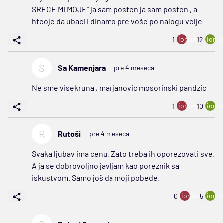
SRECE MI MOJE" ja sam posten ja sam posten , a
hteoje da ubaci i dinamo pre voše po nalogu velje
ion:minus
ion:p
1
12
S
Sa Kamenjara
pre 4 meseca
Ne sme visekruna , marjanovic mosorinski pandzic
ion:minus
ion:p
1
10
R
Rutoši
pre 4 meseca
Svaka ljubav ima cenu. Zato treba ih oporezovati sve.
A ja se dobrovoljno javljam kao poreznik sa
iskustvom. Samo još da moji pobede.
ion:minus
ion:p
0
5