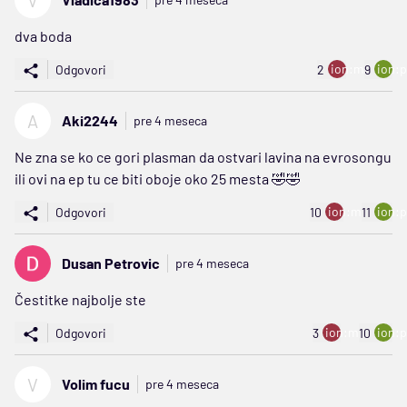
V
dva boda
ion:minus
ion:p
Odgovori
2
9
A
Aki2244
pre 4 meseca
Ne zna se ko ce gori plasman da ostvari lavina na evrosongu
ili ovi na ep tu ce biti oboje oko 25 mesta 🤣🤣
ion:minus
ion:p
Odgovori
10
11
Dusan Petrovic
pre 4 meseca
Čestitke najbolje ste
ion:minus
ion:p
Odgovori
3
10
V
Volim fucu
pre 4 meseca