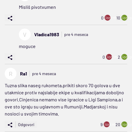
Misliš pivotvumen
ion:minus
ion:p
0
10
V
Vladica1983
pre 4 meseca
moguce
ion:minus
ion:p
0
2
R
Ra1
pre 4 meseca
Tuzna slika naseg rukometa,prikiti skoro 70 golova u dve
utakmice protiv najslabije ekipe u kvalifikacijama doboljno
govori.Cinjenica nemamo vise igracice u Ligi Sampiona,a i
ove sto igraju su uglavnom u Rumuniji,Madjarskoj i nisu
nosioci u svojim timovima.
ion:minus
ion:p
Odgovori
9
20