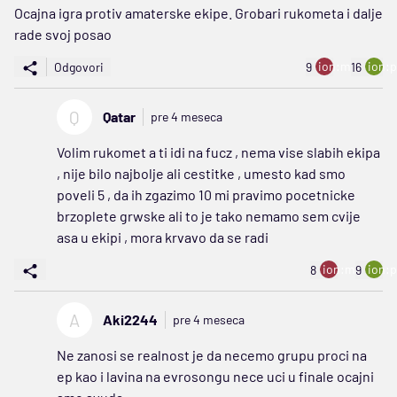
Ocajna igra protiv amaterske ekipe. Grobari rukometa i dalje
rade svoj posao
ion:minus
ion:p
Odgovori
9
16
Q
Qatar
pre 4 meseca
Volim rukomet a ti idi na fucz , nema vise slabih ekipa
, nije bilo najbolje ali cestitke , umesto kad smo
poveli 5 , da ih zgazimo 10 mi pravimo pocetnicke
brzoplete grwske ali to je tako nemamo sem cvije
asa u ekipi , mora krvavo da se radi
ion:minus
ion:p
8
9
A
Aki2244
pre 4 meseca
Ne zanosi se realnost je da necemo grupu proci na
ep kao i lavina na evrosongu nece uci u finale ocajni