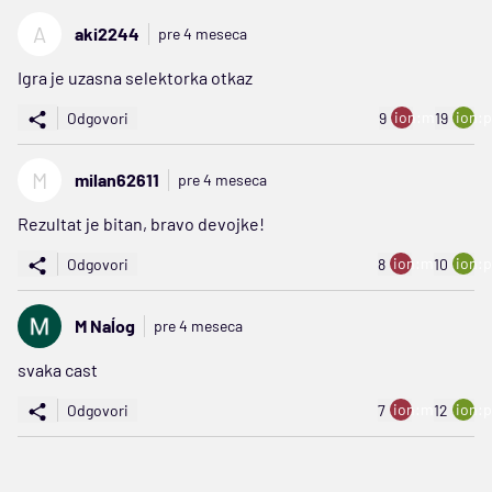
A
aki2244
pre 4 meseca
Igra je uzasna selektorka otkaz
ion:minus
ion:p
Odgovori
9
19
M
milan62611
pre 4 meseca
Rezultat je bitan, bravo devojke!
ion:minus
ion:p
Odgovori
8
10
M Naĺog
pre 4 meseca
svaka cast
ion:minus
ion:p
Odgovori
7
12