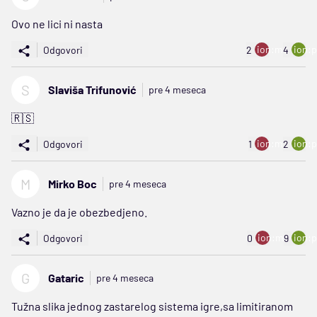
Ovo ne lici ni nasta
ion:minus
ion:p
Odgovori
2
4
S
Slaviša Trifunović
pre 4 meseca
🇷🇸
ion:minus
ion:p
Odgovori
1
2
M
Mirko Boc
pre 4 meseca
Vazno je da je obezbedjeno.
ion:minus
ion:p
Odgovori
0
9
G
Gataric
pre 4 meseca
Tužna slika jednog zastarelog sistema igre,sa limitiranom