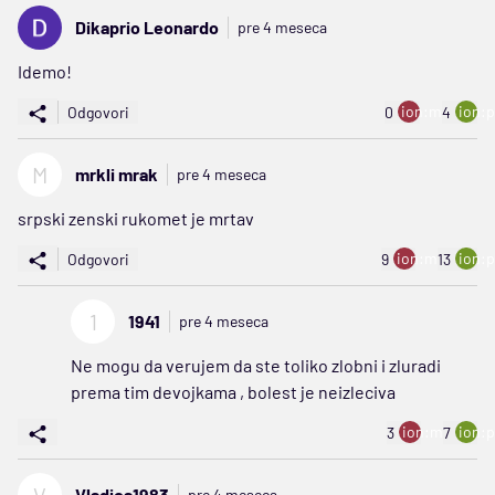
Dikaprio Leonardo
pre 4 meseca
Idemo!
ion:minus
ion:p
Odgovori
0
4
M
mrkli mrak
pre 4 meseca
srpski zenski rukomet je mrtav
ion:minus
ion:p
Odgovori
9
13
1
1941
pre 4 meseca
Ne mogu da verujem da ste toliko zlobni i zluradi
prema tim devojkama , bolest je neizleciva
ion:minus
ion:p
3
7
Vladica1983
pre 4 meseca