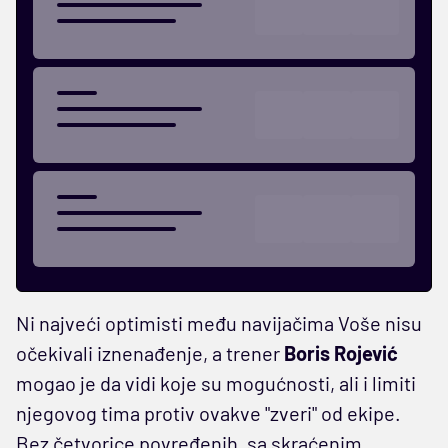
Ni najveći optimisti među navijačima Voše nisu
očekivali iznenađenje, a trener
Boris Rojević
mogao je da vidi koje su mogućnosti, ali i limiti
njegovog tima protiv ovakve "zveri" od ekipe.
Bez četvorice povređenih, sa skraćenim