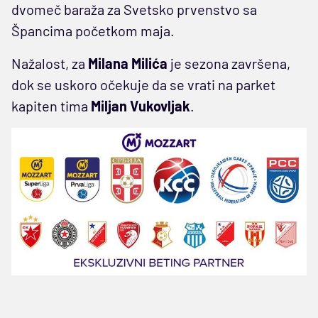
dvomeč baraža za Svetsko prvenstvo sa
Špancima početkom maja.
Nažalost, za
Milana Milića
je sezona završena,
dok se uskoro očekuje da se vrati na parket
kapiten tima
Miljan Vukovljak
.