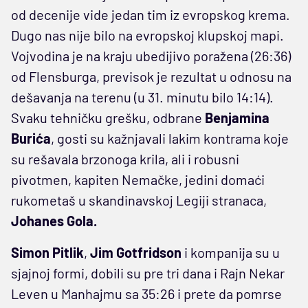
od decenije vide jedan tim iz evropskog krema.
Dugo nas nije bilo na evropskoj klupskoj mapi.
Vojvodina je na kraju ubedijivo poražena (26:36)
od Flensburga, previsok je rezultat u odnosu na
dešavanja na terenu (u 31. minutu bilo 14:14).
Svaku tehničku grešku, odbrane
Benjamina
Burića
, gosti su kažnjavali lakim kontrama koje
su rešavala brzonoga krila, ali i robusni
pivotmen, kapiten Nemačke, jedini domaći
rukometaš u skandinavskoj Legiji stranaca,
Johanes Gola.
Simon Pitlik
,
Jim Gotfridson
i kompanija su u
sjajnoj formi, dobili su pre tri dana i Rajn Nekar
Leven u Manhajmu sa 35:26 i prete da pomrse