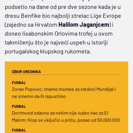
podsetio na dane od pre dve sezone kada je u
dresu Benfike bio najbolji strelac Lige Evrope
(zajedno sa Hrvatom
Halilom Jaganjcem
) i
doneo lisabonskim Orlovima trofej u ovom
takmičenju što je najveći uspeh u istoriji
portugalskog klupskog rukometa.
IZBOR UREDNIKA
FUDBAL
Zoran Popović: Imamo momke za sledeći Mundijal i
ne smemo da ih ispustimo
FUDBAL
Dortmund odavno za nekim nije ludeo kao za El
Malom; Klop se uključio u priču, posao od 50.000.000
FUDBAL