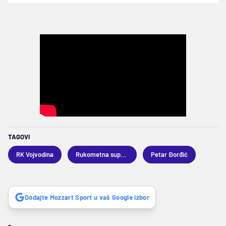
TAGOVI
RK Vojvodina
Rukometna superliga
Petar Đorđić
Dodajte Mozzart Sport u vaš Google izbor