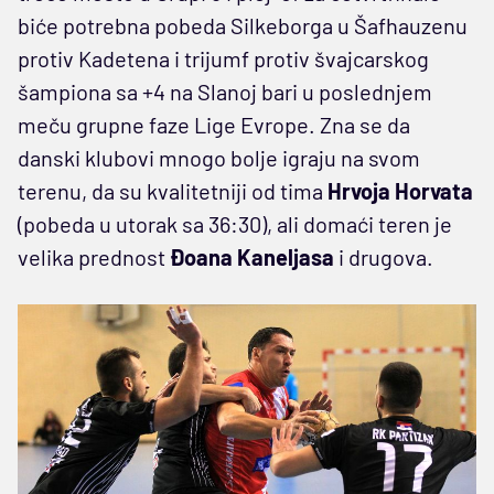
biće potrebna pobeda Silkeborga u Šafhauzenu
protiv Kadetena i trijumf protiv švajcarskog
šampiona sa +4 na Slanoj bari u poslednjem
meču grupne faze Lige Evrope. Zna se da
danski klubovi mnogo bolje igraju na svom
terenu, da su kvalitetniji od tima
Hrvoja Horvata
(pobeda u utorak sa 36:30), ali domaći teren je
velika prednost
Đoana Kaneljasa
i drugova.