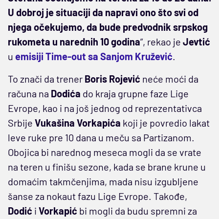
U dobroj je situaciji da napravi ono što svi od
njega očekujemo, da bude predvodnik srpskog
rukometa u narednih 10 godina
”, rekao je
Jevtić
u
emisiji Time-out sa Sanjom Kružević
.
To znači da trener
Boris Rojević
neće moći da
računa na
Dodića
do kraja grupne faze Lige
Evrope, kao i na još jednog od reprezentativca
Srbije
Vukašina Vorkapića
koji je povredio lakat
leve ruke pre 10 dana u meču sa Partizanom.
Obojica bi narednog meseca mogli da se vrate
na teren u finišu sezone, kada se brane krune u
domaćim takmčenjima, mada nisu izgubljene
šanse za nokaut fazu Lige Evrope. Takođe,
Dodić
i
Vorkapić
bi mogli da budu spremni za