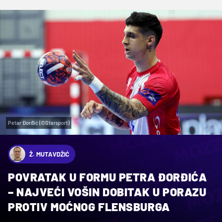
Petar Đorđić (©Starsport)
Ž. MUTAVDŽIĆ
POVRATAK U FORMU PETRA ĐORĐIĆA
– NAJVEĆI VOŠIN DOBITAK U PORAZU
PROTIV MOĆNOG FLENSBURGA