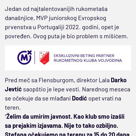
Jedan od najtalentovanijih rukometaša
današnjice, MVP juniorskog Evropskog
prvenstva u Portugaliji 2022. godini, opet je
povređen. Ovog puta je bio problem s mišićem.
Pred meč sa Flensburgom, direktor Lala
Darko
Jevtić
saopštio je lepe vesti. Narednog meseca
se očekuje da se mlađani
Dodić
opet vrati na
teren.
“
Želim da umirim javnost. Kao klub smo izašli
sa prejakim izjavama. Nije to tako ozbiljno.
Stefana očekujemo na terenu za 15 do 20 dana.