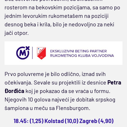
rosterom na bekovskim pozicijama, sa samo po
jednim levorukim rukometašem na poziciji
desnog beka i krila, bilo je nedovoljno za neki
jači otpor.
Prvo poluvreme je bilo odlično, iznad svih
očekivanja. Sevale su projektili iz desnice
Petra
Đorđića
koj je pokazao da se vraća u formu.
Njegovih 10 golova najveći je dobitak srpskog
šampiona u meču sa Flensburgom.
18.45: (1,25) Kolstad (10,0) Zagreb (4,90)