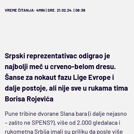
VREME ČITANJA: 4MIN | SRE. 21.02.24. | 09:38
Srpski reprezentativac odigrao je
najbolji meč u crveno-belom dresu.
Šanse za nokaut fazu Lige Evrope i
dalje postoje, ali nije sve u rukama tima
Borisa Rojevića
Pune tribine dvorane Slana bara (i dalje nejasno
– zašto ne SPENS?), više od 2.000 gledalaca i
rukometna Srbija imali su priliku da posle više