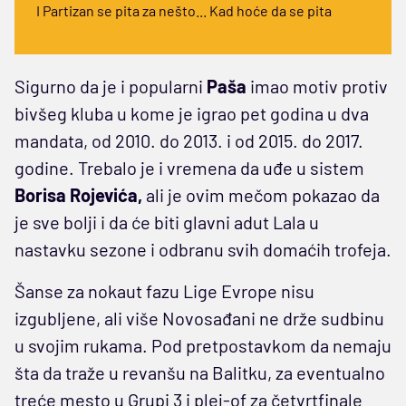
I Partizan se pita za nešto... Kad hoće da se pita
Sigurno da je i popularni
Paša
imao motiv protiv
bivšeg kluba u kome je igrao pet godina u dva
mandata, od 2010. do 2013. i od 2015. do 2017.
godine. Trebalo je i vremena da uđe u sistem
Borisa Rojevića,
ali je ovim mečom pokazao da
je sve bolji i da će biti glavni adut Lala u
nastavku sezone i odbranu svih domaćih trofeja.
Šanse za nokaut fazu Lige Evrope nisu
izgubljene, ali više Novosađani ne drže sudbinu
u svojim rukama. Pod pretpostavkom da nemaju
šta da traže u revanšu na Balitku, za eventualno
treće mesto u Grupi 3 i plej-of za četvrtfinale