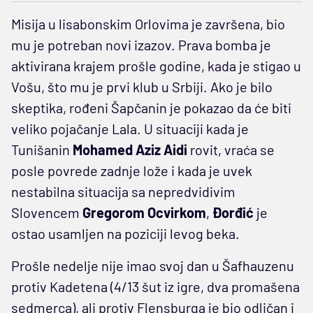
Misija u lisabonskim Orlovima je završena, bio
mu je potreban novi izazov. Prava bomba je
aktivirana krajem prošle godine, kada je stigao u
Vošu, što mu je prvi klub u Srbiji. Ako je bilo
skeptika, rođeni Šapčanin je pokazao da će biti
veliko pojačanje Lala. U situaciji kada je
Tunišanin
Mohamed Aziz Aidi
rovit, vraća se
posle povrede zadnje lože i kada je uvek
nestabilna situacija sa nepredvidivim
Slovencem
Gregorom Ocvirkom
,
Đorđić
je
ostao usamljen na poziciji levog beka.
Prošle nedelje nije imao svoj dan u Šafhauzenu
protiv Kadetena (4/13 šut iz igre, dva promašena
sedmerca), ali protiv Flensburga je bio odličan i