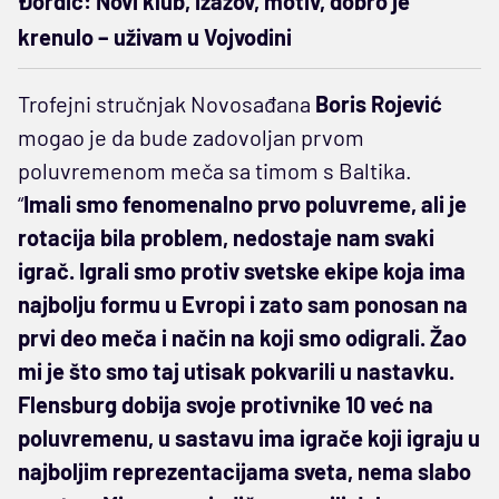
Đorđić: Novi klub, izazov, motiv, dobro je
krenulo – uživam u Vojvodini
Trofejni stručnjak Novosađana
Boris Rojević
mogao je da bude zadovoljan prvom
poluvremenom meča sa timom s Baltika.
“
Imali smo fenomenalno prvo poluvreme, ali je
rotacija bila problem, nedostaje nam svaki
igrač. Igrali smo protiv svetske ekipe koja ima
najbolju formu u Evropi i zato sam ponosan na
prvi deo meča i način na koji smo odigrali. Žao
mi je što smo taj utisak pokvarili u nastavku.
Flensburg dobija svoje protivnike 10 već na
poluvremenu, u sastavu ima igrače koji igraju u
najboljim reprezentacijama sveta, nema slabo