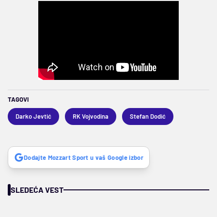
TAGOVI
Darko Jevtić
RK Vojvodina
Stefan Dodić
Dodajte Mozzart Sport u vaš Google izbor
SLEDEĆA VEST