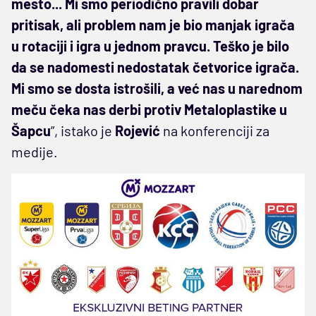
mesto... Mi smo periodično pravili dobar
pritisak, ali problem nam je bio manjak igrača
u rotaciji i igra u jednom pravcu. Teško je bilo
da se nadomesti nedostatak četvorice igrača.
Mi smo se dosta istrošili, a već nas u narednom
meču čeka nas derbi protiv Metaloplastike u
Šapcu
”, istako je
Rojević
na konferenciji za
medije.