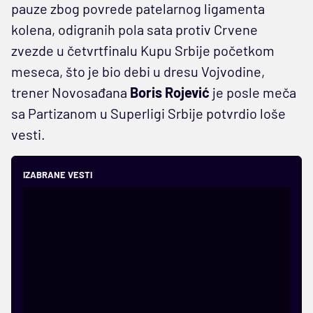
pauze zbog povrede patelarnog ligamenta
kolena, odigranih pola sata protiv Crvene
zvezde u četvrtfinalu Kupu Srbije početkom
meseca, što je bio debi u dresu Vojvodine,
trener Novosađana
Boris Rojević
je posle meča
sa Partizanom u Superligi Srbije potvrdio loše
vesti.
IZABRANE VESTI